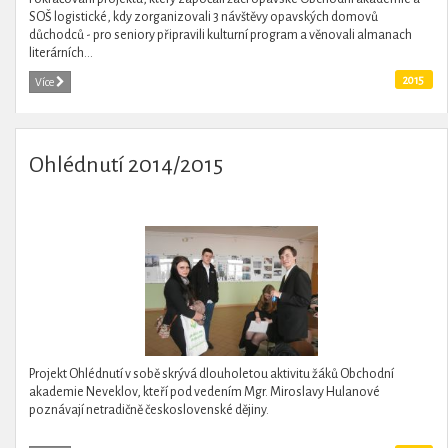
SOŠ logistické, kdy zorganizovali 3 návštěvy opavských domovů
důchodců - pro seniory připravili kulturní program a věnovali almanach
literárních...
2015
Více
Ohlédnutí 2014/2015
Projekt Ohlédnutí v sobě skrývá dlouholetou aktivitu žáků Obchodní
akademie Neveklov, kteří pod vedením Mgr. Miroslavy Hulanové
poznávají netradičně československé dějiny.