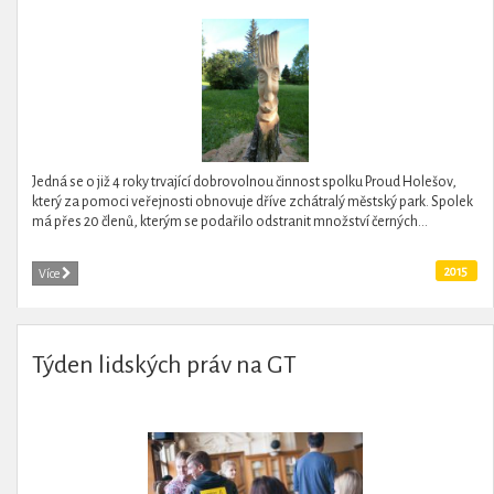
Jedná se o již 4 roky trvající dobrovolnou činnost spolku Proud Holešov,
který za pomoci veřejnosti obnovuje dříve zchátralý městský park. Spolek
má přes 20 členů, kterým se podařilo odstranit množství černých...
2015
Více
Týden lidských práv na GT