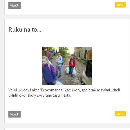
2015
Více
Ruku na to...
Velká úklidová akce "Ecocomanda". Žáci školy, společně se svými učiteli
uklidili okolí školy a vybrané části města.
2015
Více