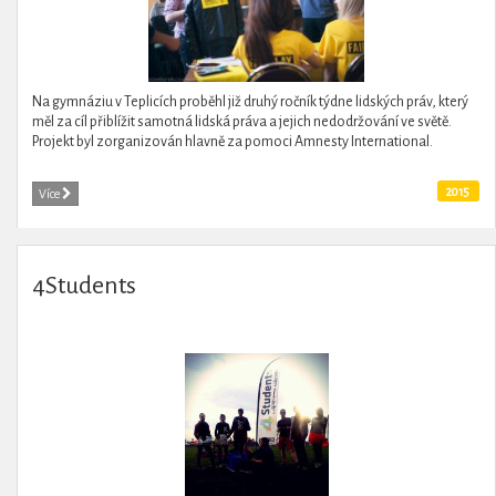
Na gymnáziu v Teplicích proběhl již druhý ročník týdne lidských práv, který
měl za cíl přiblížit samotná lidská práva a jejich nedodržování ve světě.
Projekt byl zorganizován hlavně za pomoci Amnesty International.
2015
Více
4Students