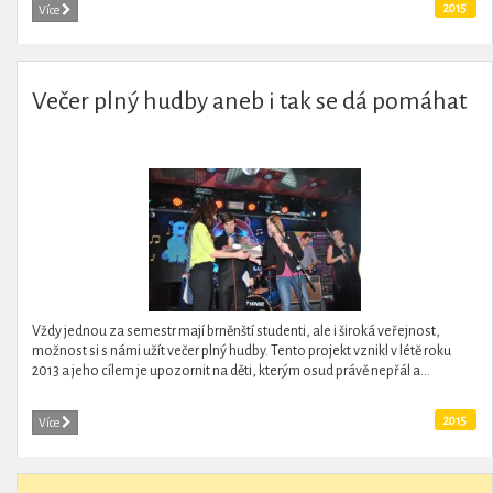
2015
Více
Večer plný hudby aneb i tak se dá pomáhat
Vždy jednou za semestr mají brněnští studenti, ale i široká veřejnost,
možnost si s námi užít večer plný hudby. Tento projekt vznikl v létě roku
2013 a jeho cílem je upozornit na děti, kterým osud právě nepřál a...
2015
Více