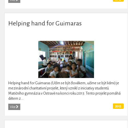
Helping hand for Guimaras
Helping hand for Guimaras (Učím se být člověkem, učíme se být lidmi) je
mezinárodní charitativní projekt, který vznikl z iniciativy studentů
Matičního gymnázia v Ostravě na konci roku 2013. Tento projekt pomáhá
dětem z...
2015
Více