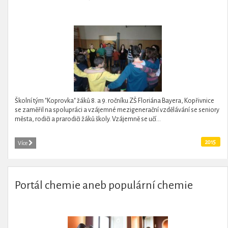
Školní tým "Koprovka" žáků 8. a 9. ročníku ZŠ Floriána Bayera, Kopřivnice
se zaměřil na spolupráci a vzájemné mezigenerační vzdělávání se seniory
města, rodiči a prarodiči žáků školy. Vzájemně se učí...
2015
Více
Portál chemie aneb populární chemie