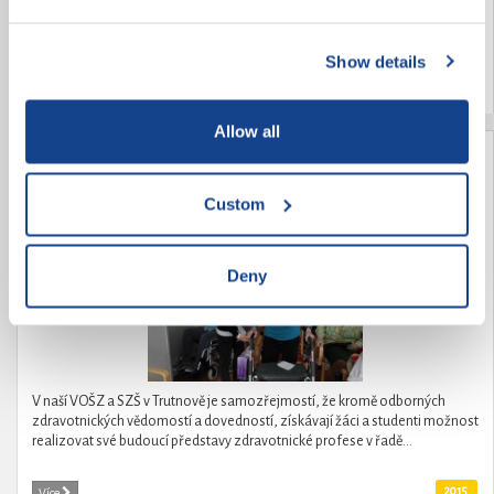
DRUHÝCH. Realizace zooterapie v Domově důchodců Dobrá Voda u
ČB.Poskytnutí zážitkové zooterapie a zooaktivit místním uživatelům
služeb v tomto zařízení.Zooterapie...
Show details
2015
Více
Allow all
Když stáří nemůže, mládí pomůže
Custom
Deny
V naší VOŠZ a SZŠ v Trutnově je samozřejmostí, že kromě odborných
zdravotnických vědomostí a dovedností, získávají žáci a studenti možnost
realizovat své budoucí představy zdravotnické profese v řadě...
2015
Více