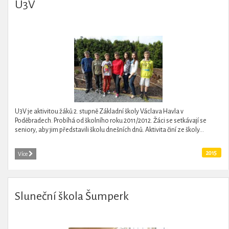
U3V
U3V je aktivitou žáků 2. stupně Základní školy Václava Havla v
Poděbradech. Probíhá od školního roku 2011/2012. Žáci se setkávají se
seniory, aby jim představili školu dnešních dnů. Aktivita činí ze školy...
2015
Více
Sluneční škola Šumperk