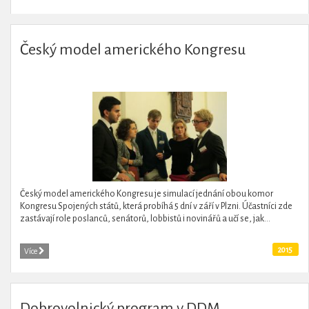
Český model amerického Kongresu
Český model amerického Kongresu je simulací jednání obou komor
Kongresu Spojených států, která probíhá 5 dní v září v Plzni. Účastníci zde
zastávají role poslanců, senátorů, lobbistů i novinářů a učí se, jak...
2015
Více
Dobrovolnický program v DDM