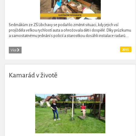
Sedmákům ze ZŠ Libchavy se podařilo změnit situaci, kdy jejich vsí
projížděla velkou rychlostí auta a ohrožovala děti i dospělé. Díky průzkumu
a samostatnému jednání s policií a starostkou dosáhli instalace radarů....
2015
Více
Kamarád v životě