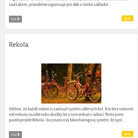
nad Labem, pravidelně organizuje pro děti z místní základní...
2015
Více
Rekola
Věříme, že každé město si zaslouží systém sdílených kol. A to bez nutnosti
mít miliony na účtě nebo desítky let o tom jednat s radnicí. Proto jsme
pustili projekt Rekola - bezstanicový bikesharingový systém. Již nyní...
2015
Více