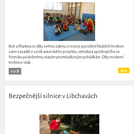
Bob a Martina se díky svému zájmu o rozvoj a posílení hlubších hodnot
sami zasadili o vznik autorského projektu, retrokina spočívajícího ve
formátu podobnému starým promítačkovým pohádkám. Díky moderní
technice však...
2015
Více
Bezpečnější silnice v Libchavách