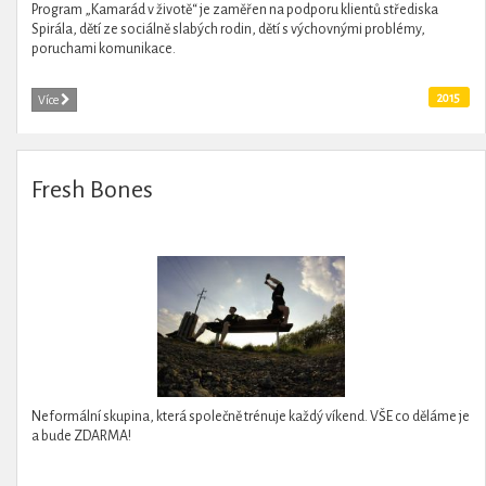
Program „Kamarád v životě“ je zaměřen na podporu klientů střediska
Spirála, dětí ze sociálně slabých rodin, dětí s výchovnými problémy,
poruchami komunikace.
2015
Více
Fresh Bones
Neformální skupina, která společně trénuje každý víkend. VŠE co děláme je
a bude ZDARMA!