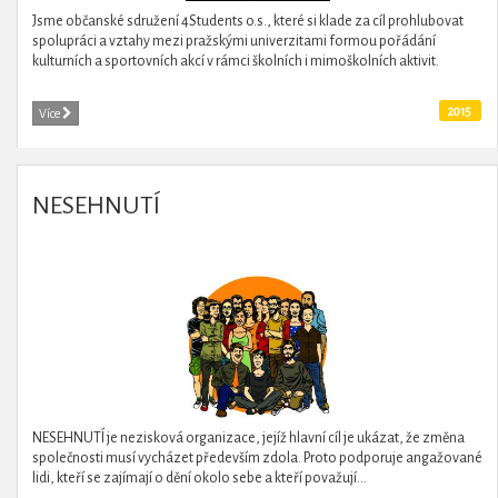
Jsme občanské sdružení 4Students o.s., které si klade za cíl prohlubovat
spolupráci a vztahy mezi pražskými univerzitami formou pořádání
kulturních a sportovních akcí v rámci školních i mimoškolních aktivit.
2015
Více
NESEHNUTÍ
NESEHNUTÍ je nezisková organizace, jejíž hlavní cíl je ukázat, že změna
společnosti musí vycházet především zdola. Proto podporuje angažované
lidi, kteří se zajímají o dění okolo sebe a kteří považují...