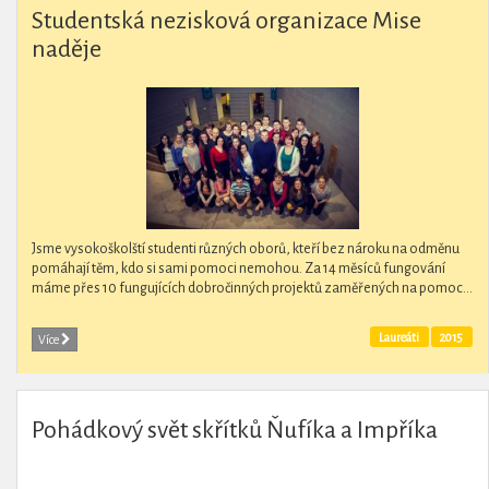
Studentská nezisková organizace Mise
naděje
Jsme vysokoškolští studenti různých oborů, kteří bez nároku na odměnu
pomáhají těm, kdo si sami pomoci nemohou. Za 14 měsíců fungování
máme přes 10 fungujících dobročinných projektů zaměřených na pomoc...
Laureáti
2015
Více
Pohádkový svět skřítků Ňufíka a Impříka