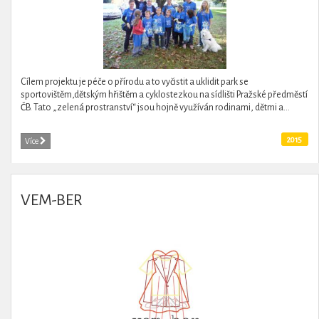
Cílem projektu je péče o přírodu a to vyčistit a uklidit park se
sportovištěm,dětským hřištěm a cyklostezkou na sídlišti Pražské předměstí
ČB. Tato „zelená prostranství“ jsou hojně využíván rodinami, dětmi a...
2015
Více
VEM-BER