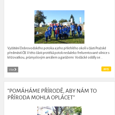
Vyčištění Dobrovodského potoka a jeho přilehlého okolí v části Pražské
předměstí ČB. V této části protéká potok nedaleko frekventované silnice s
křižovatkou, průmyslovým areálem a garážemi. Vodácké oddíly se...
2015
Více
"POMÁHÁME PŘÍRODĚ, ABY NÁM TO
PŘÍRODA MOHLA OPLÁCET"