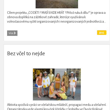
Cílem projektu „CO DĚTI ? MAJÍ SI KDE HRÁT ? Přilož ruku k dílu !“ je oprava a
obnova doplňků na zážitkové zahradě, která je využívána k
volnočasovému vyžití organizovaných i neorganizovaných jednotlivců a...
2015
Více
Bez včel to nejde
Aktivita spočívá v práci se včelařskou mládeží, propagaci medu a včelaření.
Organizátorka vede vlastní kroužek Včeličky z Jedničky ve Dvoře Králové