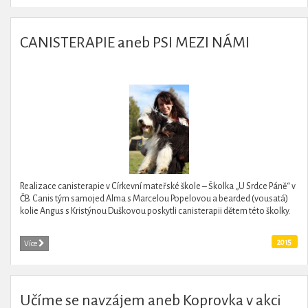
CANISTERAPIE aneb PSI MEZI NÁMI
Realizace canisterapie v Církevní mateřské škole – Školka „U Srdce Páně“ v
ČB. Canis tým samojed Alma s Marcelou Popelovou a bearded (vousatá)
kolie Angus s Kristýnou Duškovou poskytli canisterapii dětem této školky.
2015
Více
Učíme se navzájem aneb Koprovka v akci