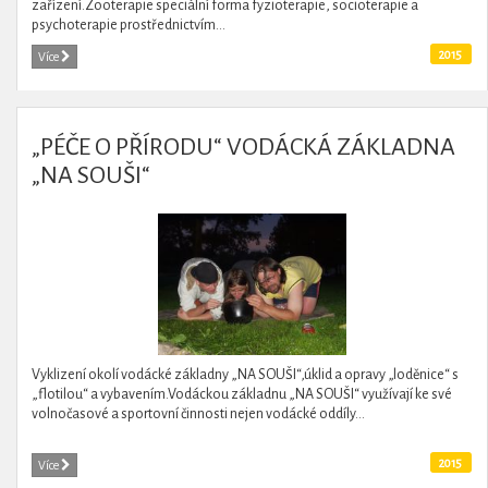
zařízení.Zooterapie speciální forma fyzioterapie, socioterapie a
psychoterapie prostřednictvím...
2015
Více
„PÉČE O PŘÍRODU“ VODÁCKÁ ZÁKLADNA
„NA SOUŠI“
Vyklizení okolí vodácké základny „NA SOUŠI“,úklid a opravy „loděnice“ s
„flotilou“ a vybavením.Vodáckou základnu „NA SOUŠI“ využívají ke své
volnočasové a sportovní činnosti nejen vodácké oddíly...
2015
Více