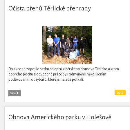
Očista břehů Těrlické přehrady
Do akce se zapojilo sedm chlapců z dětského domova Těrlicko a krom
dobrého pocitu z odvedené práce byli odměněni i několikerým
poděkováním od rybářů, které jsme zde potkali.
2015
Více
Obnova Amerického parku v Holešově