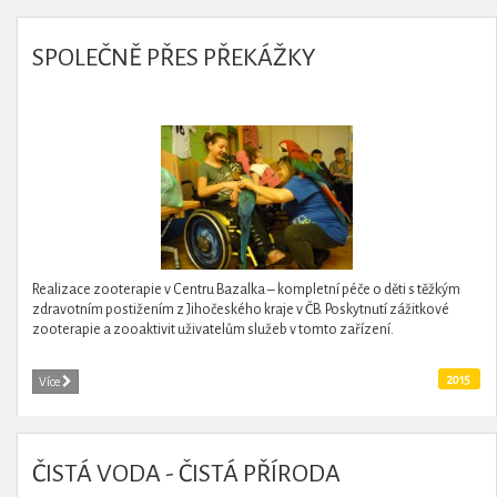
SPOLEČNĚ PŘES PŘEKÁŽKY
Realizace zooterapie v Centru Bazalka – kompletní péče o děti s těžkým
zdravotním postižením z Jihočeského kraje v ČB. Poskytnutí zážitkové
zooterapie a zooaktivit uživatelům služeb v tomto zařízení.
2015
Více
ČISTÁ VODA - ČISTÁ PŘÍRODA