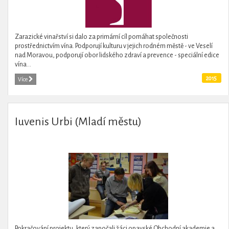
Zarazické vinařství si dalo za primární cíl pomáhat společnosti
prostřednictvím vína. Podporují kulturu v jejich rodném městě - ve Veselí
nad Moravou, podporují obor lidského zdraví a prevence - speciální edice
vína...
2015
Více
Iuvenis Urbi (Mladí městu)
Pokračování projektu, který započali žáci opavské Obchodní akademie a