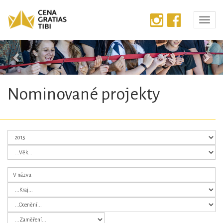
Předchozí
Dalš
Nominované projekty