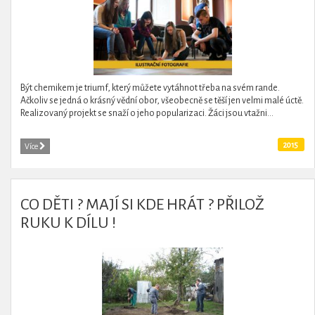
Být chemikem je triumf, který můžete vytáhnot třeba na svém rande.
Ačkoliv se jedná o krásný vědní obor, všeobecně se těší jen velmi malé úctě.
Realizovaný projekt se snaží o jeho popularizaci. Žáci jsou vtažni...
2015
Více
CO DĚTI ? MAJÍ SI KDE HRÁT ? PŘILOŽ
RUKU K DÍLU !