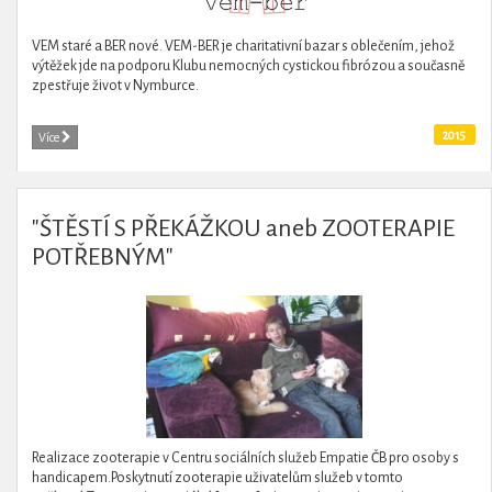
VEM staré a BER nové. VEM-BER je charitativní bazar s oblečením, jehož
výtěžek jde na podporu Klubu nemocných cystickou fibrózou a současně
zpestřuje život v Nymburce.
2015
Více
"ŠTĚSTÍ S PŘEKÁŽKOU aneb ZOOTERAPIE
POTŘEBNÝM"
Realizace zooterapie v Centru sociálních služeb Empatie ČB pro osoby s
handicapem.Poskytnutí zooterapie uživatelům služeb v tomto