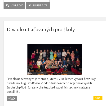
VYHLEDAT
ZRUŠIT FILTR
Divadlo utlačovaných pro školy
Divadlo utlačovaných je metoda, kterou v 60. letech vytvořil brazilský
divadelník Augusto Boalo. Zjednodušeně řečeno se jedná o využití
životních příběhů, reálných situací a divadelních technik k práci se
sociálně...
2015
Více