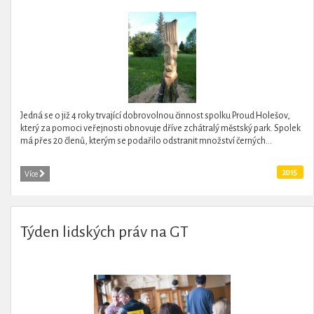
Jedná se o již 4 roky trvající dobrovolnou činnost spolku Proud Holešov,
který za pomoci veřejnosti obnovuje dříve zchátralý městský park. Spolek
má přes 20 členů, kterým se podařilo odstranit množství černých...
2015
Více
Týden lidských práv na GT