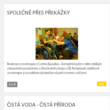
SPOLEČNĚ PŘES PŘEKÁŽKY
Realizace zooterapie v Centru Bazalka – kompletní péče o děti s těžkým
zdravotním postižením z Jihočeského kraje v ČB. Poskytnutí zážitkové
zooterapie a zooaktivit uživatelům služeb v tomto zařízení.
2015
Více
ČISTÁ VODA - ČISTÁ PŘÍRODA