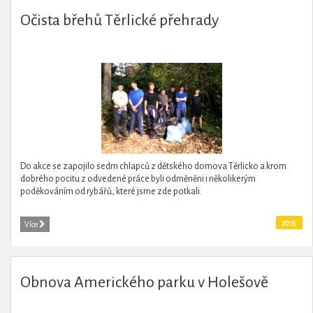
Očista břehů Těrlické přehrady
Do akce se zapojilo sedm chlapců z dětského domova Těrlicko a krom
dobrého pocitu z odvedené práce byli odměněni i několikerým
poděkováním od rybářů, které jsme zde potkali.
2015
Více
Obnova Amerického parku v Holešově