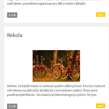
nad Labem, pravidelně organizuje pro děti z místní základní...
2015
Více
Rekola
Věříme, že každé město si zaslouží systém sdílených kol. A to bez nutnosti
mít miliony na účtě nebo desítky let o tom jednat s radnicí. Proto jsme
pustili projekt Rekola - bezstanicový bikesharingový systém. Již nyní...
2015
Více