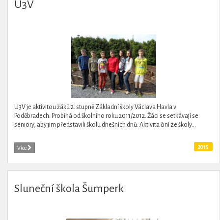
U3V
U3V je aktivitou žáků 2. stupně Základní školy Václava Havla v
Poděbradech. Probíhá od školního roku 2011/2012. Žáci se setkávají se
seniory, aby jim představili školu dnešních dnů. Aktivita činí ze školy...
2015
Více
Sluneční škola Šumperk