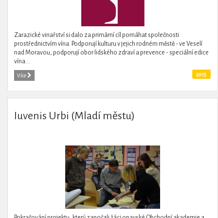
Zarazické vinařství si dalo za primární cíl pomáhat společnosti
prostřednictvím vína. Podporují kulturu v jejich rodném městě - ve Veselí
nad Moravou, podporují obor lidského zdraví a prevence - speciální edice
vína...
2015
Více
Iuvenis Urbi (Mladí městu)
Pokračování projektu, který započali žáci opavské Obchodní akademie a