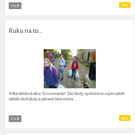
2015
Více
Ruku na to...
Velká úklidová akce "Ecocomanda". Žáci školy, společně se svými učiteli
uklidili okolí školy a vybrané části města.
2015
Více