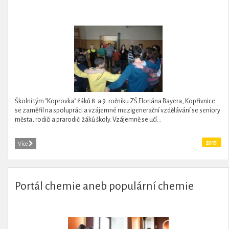
Školní tým "Koprovka" žáků 8. a 9. ročníku ZŠ Floriána Bayera, Kopřivnice
se zaměřil na spolupráci a vzájemné mezigenerační vzdělávání se seniory
města, rodiči a prarodiči žáků školy. Vzájemně se učí...
2015
Více
Portál chemie aneb populární chemie