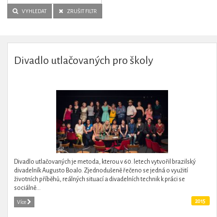
VYHLEDAT
ZRUŠIT FILTR
Divadlo utlačovaných pro školy
Divadlo utlačovaných je metoda, kterou v 60. letech vytvořil brazilský
divadelník Augusto Boalo. Zjednodušeně řečeno se jedná o využití
životních příběhů, reálných situací a divadelních technik k práci se
sociálně...
2015
Více