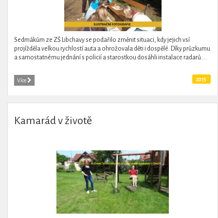
Sedmákům ze ZŠ Libchavy se podařilo změnit situaci, kdy jejich vsí
projížděla velkou rychlostí auta a ohrožovala děti i dospělé. Díky průzkumu
a samostatnému jednání s policií a starostkou dosáhli instalace radarů....
2015
Více
Kamarád v životě