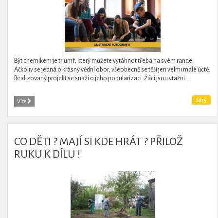
Být chemikem je triumf, který můžete vytáhnot třeba na svém rande.
Ačkoliv se jedná o krásný vědní obor, všeobecně se těší jen velmi malé úctě.
Realizovaný projekt se snaží o jeho popularizaci. Žáci jsou vtažni...
2015
Více
CO DĚTI ? MAJÍ SI KDE HRÁT ? PŘILOŽ
RUKU K DÍLU !