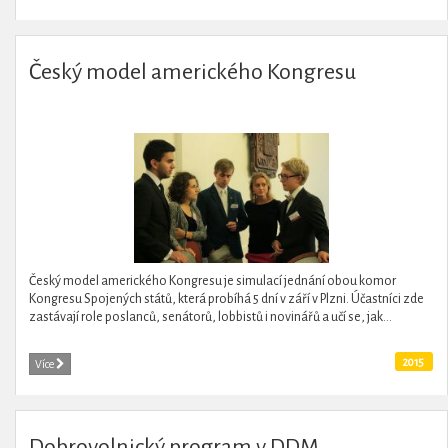
Český model amerického Kongresu
Český model amerického Kongresu je simulací jednání obou komor
Kongresu Spojených států, která probíhá 5 dní v září v Plzni. Účastníci zde
zastávají role poslanců, senátorů, lobbistů i novinářů a učí se, jak...
2015
Více
Dobrovolnický program v DDM