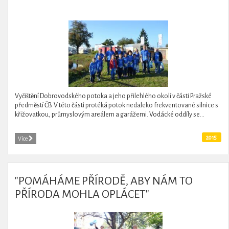
Vyčištění Dobrovodského potoka a jeho přilehlého okolí v části Pražské
předměstí ČB. V této části protéká potok nedaleko frekventované silnice s
křižovatkou, průmyslovým areálem a garážemi. Vodácké oddíly se...
2015
Více
"POMÁHÁME PŘÍRODĚ, ABY NÁM TO
PŘÍRODA MOHLA OPLÁCET"