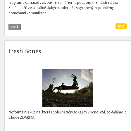
Program „Kamarád v životě“ je zaměřen na podporu klientů střediska
Spirála, dětí ze sociálně slabých rodin, dětí s výchovnými problémy,
poruchami komunikace.
2015
Více
Fresh Bones
Neformální skupina, která společně trénuje každý víkend. VŠE co děláme je
a bude ZDARMA!