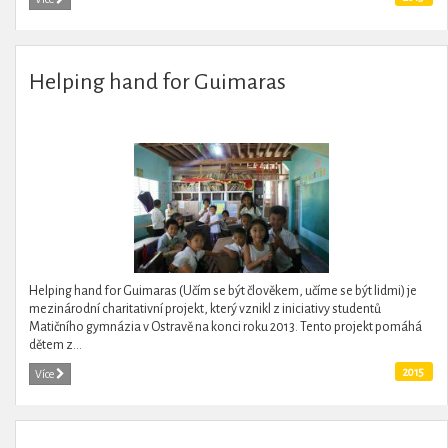
Helping hand for Guimaras
Helping hand for Guimaras (Učím se být člověkem, učíme se být lidmi) je
mezinárodní charitativní projekt, který vznikl z iniciativy studentů
Matičního gymnázia v Ostravě na konci roku 2013. Tento projekt pomáhá
dětem z...
2015
Více