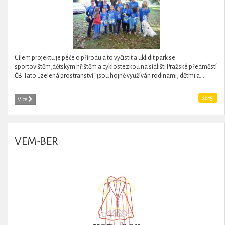
Cílem projektu je péče o přírodu a to vyčistit a uklidit park se
sportovištěm,dětským hřištěm a cyklostezkou na sídlišti Pražské předměstí
ČB. Tato „zelená prostranství“ jsou hojně využíván rodinami, dětmi a...
2015
Více
VEM-BER