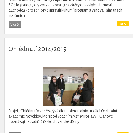
SOŠ logistické, kdy zorganizovali 3 návštěvy opavských domovů
důchodců - pro seniory připravili kulturní program a věnovali almanach
literárních...
2015
Více
Ohlédnutí 2014/2015
Projekt Ohlédnutí v sobě skrývá dlouholetou aktivitu žáků Obchodní
akademie Neveklov, kteří pod vedením Mgr. Miroslavy Hulanové
poznávají netradičně československé dějiny.