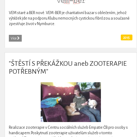
VEM staré a BER nové. VEM-BER je charitativní bazar s oblečením, jehož
výtěžek jde na podporu Klubu nemocných cystickou fibrózou a současně
zpestřuje život v Nymburce.
2015
Více
"ŠTĚSTÍ S PŘEKÁŽKOU aneb ZOOTERAPIE
POTŘEBNÝM"
Realizace zooterapie v Centru sociálních služeb Empatie ČB pro osoby s
handicapem.Poskytnutí zooterapie uživatelům služeb v tomto