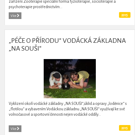
zařízení.Zooterapie speciální forma fyzioterapie, socioterapie a
psychoterapie prostřednictvím...
2015
Více
„PÉČE O PŘÍRODU“ VODÁCKÁ ZÁKLADNA
„NA SOUŠI“
Vyklizení okolí vodácké základny „NA SOUŠI“,úklid a opravy „loděnice“ s
„flotilou“ a vybavením.Vodáckou základnu „NA SOUŠI“ využívají ke své
volnočasové a sportovní činnosti nejen vodácké oddíly...
2015
Více