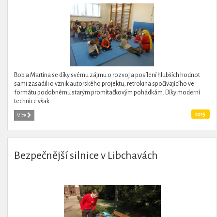
Bob a Martina se díky svému zájmu o rozvoj a posílení hlubších hodnot
sami zasadili o vznik autorského projektu, retrokina spočívajícího ve
formátu podobnému starým promítačkovým pohádkám. Díky moderní
technice však...
2015
Více
Bezpečnější silnice v Libchavách