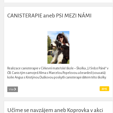
CANISTERAPIE aneb PSI MEZI NÁMI
Realizace canisterapie v Církevní mateřské škole – Školka „U Srdce Páně“ v
ČB. Canis tým samojed Alma s Marcelou Popelovou a bearded (vousatá)
kolie Angus s Kristýnou Duškovou poskytli canisterapii dětem této školky.
2015
Více
Učíme se navzájem aneb Koprovka v akci