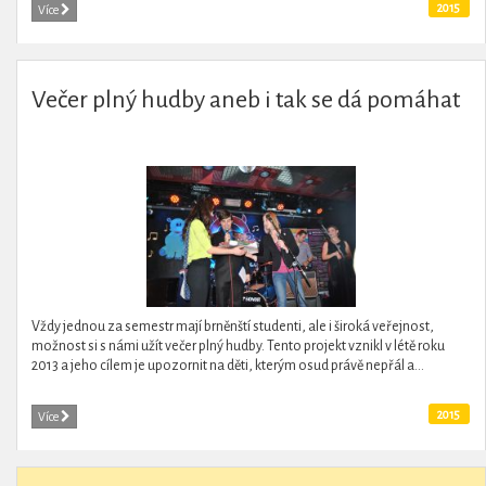
2015
Více
Večer plný hudby aneb i tak se dá pomáhat
Vždy jednou za semestr mají brněnští studenti, ale i široká veřejnost,
možnost si s námi užít večer plný hudby. Tento projekt vznikl v létě roku
2013 a jeho cílem je upozornit na děti, kterým osud právě nepřál a...
2015
Více