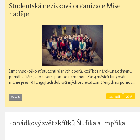
Studentská nezisková organizace Mise
naděje
Jsme vysokoškolští studenti různých oborů, kteří bez nároku na odměnu
pomáhají těm, kdo si sami pomoci nemohou. Za 14 měsíců fungování
máme přes 10 fungujících dobročinných projektů zaměřených na pomoc...
Laureáti
2015
Více
Pohádkový svět skřítků Ňufíka a Impříka