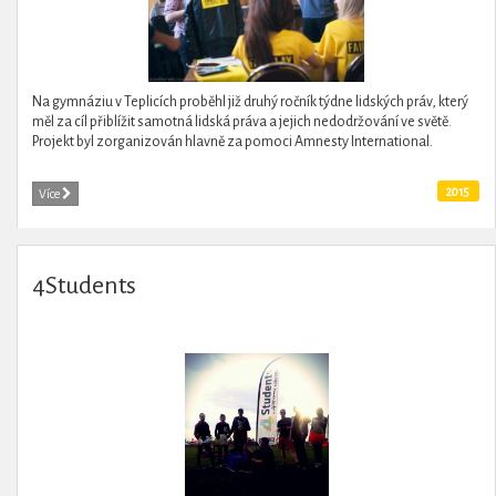
Na gymnáziu v Teplicích proběhl již druhý ročník týdne lidských práv, který
měl za cíl přiblížit samotná lidská práva a jejich nedodržování ve světě.
Projekt byl zorganizován hlavně za pomoci Amnesty International.
2015
Více
4Students