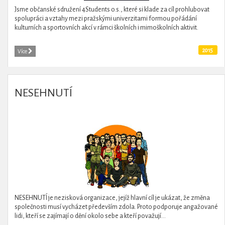
Jsme občanské sdružení 4Students o.s., které si klade za cíl prohlubovat
spolupráci a vztahy mezi pražskými univerzitami formou pořádání
kulturních a sportovních akcí v rámci školních i mimoškolních aktivit.
2015
Více
NESEHNUTÍ
NESEHNUTÍ je nezisková organizace, jejíž hlavní cíl je ukázat, že změna
společnosti musí vycházet především zdola. Proto podporuje angažované
lidi, kteří se zajímají o dění okolo sebe a kteří považují...