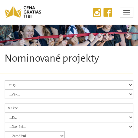
Předchozí
Dalš
Nominované projekty