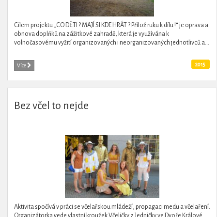
Cílem projektu „CO DĚTI ? MAJÍ SI KDE HRÁT ? Přilož ruku k dílu !“ je oprava a
obnova doplňků na zážitkové zahradě, která je využívána k
volnočasovému vyžití organizovaných i neorganizovaných jednotlivců a...
2015
Více
Bez včel to nejde
Aktivita spočívá v práci se včelařskou mládeží, propagaci medu a včelaření.
Organizátorka vede vlastní kroužek Včeličky z Jedničky ve Dvoře Králové