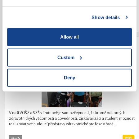
DRUHÝCH. Realizace zooterapie v Domově důchodců Dobrá Voda u
ČB.Poskytnutí zážitkové zooterapie a zooaktivit místním uživatelům
služeb v tomto zařízení.Zooterapie...
Show details
2015
Více
Allow all
Když stáří nemůže, mládí pomůže
Custom
Deny
V naší VOŠZ a SZŠ v Trutnově je samozřejmostí, že kromě odborných
zdravotnických vědomostí a dovedností, získávají žáci a studenti možnost
realizovat své budoucí představy zdravotnické profese v řadě...
2015
Více