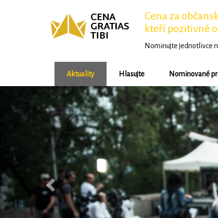
Cena za občansko
kteří pozitivně o
Nominujte jednotlivce n
Aktuality
Hlasujte
Nominované pr
Předchozí