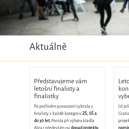
Aktuálně
Představujeme vám
Let
letošní finalisty a
konc
finalistky
vyb
Po pečlivém posouzení vybrala 3
Již př
finalisty v každé kategorii
ZŠ, SŠ a
Gratia
do 30 let.
Porota při výběru kladla
projek
důraz především na
dopad projektu
,
nomin