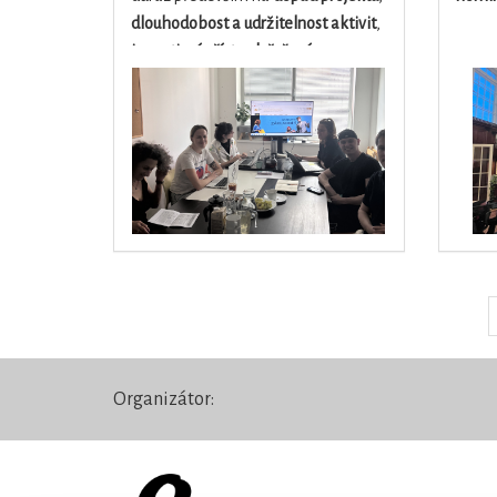
dlouhodobost a udržitelnost aktivit
,
inovativní přístup k řešení
společenských výzev a
osobní
angažovanost a iniciativu mladých
lidí.
Organizátor: