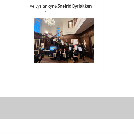
velvyslankyně
Snøfrid Byrløkken
Emterud.
mladé
ž do 30
vé
 je
30.
dé
na
jní