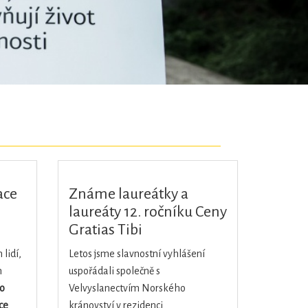
ace
Známe laureátky a
laureáty 12. ročníku Ceny
Gratias Tibi
lidí,
Letos jsme slavnostní vyhlášení
m
uspořádali společně s
o
Velvyslanectvím Norského
ce
kránovství v rezidenci