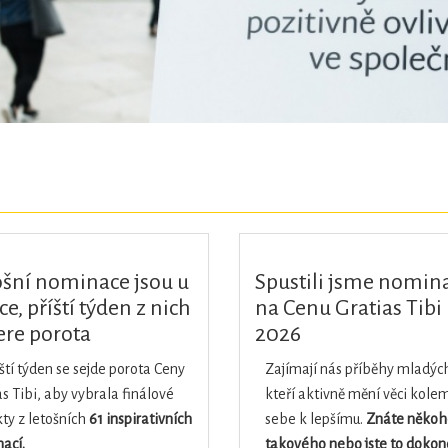
ošní nominace jsou u
Spustili jsme nomin
e, příští týden z nich
na Cenu Gratias Tibi
ere porota
2026
íští týden se sejde porota Ceny
Zajímají nás příběhy mladých 
s Tibi, aby vybrala finálové
kteří aktivně mění věci kole
ty z letošních
61 inspirativních
sebe k lepšímu.
Znáte někoh
ací
.
takového nebo jste to dokon