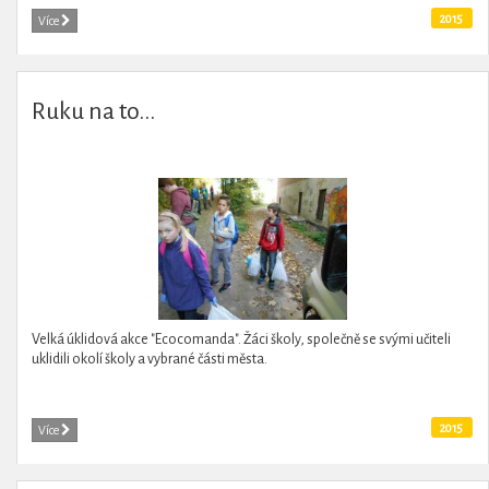
2015
Více
Ruku na to...
Velká úklidová akce "Ecocomanda". Žáci školy, společně se svými učiteli
uklidili okolí školy a vybrané části města.
2015
Více