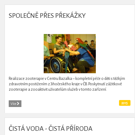
SPOLEČNĚ PŘES PŘEKÁŽKY
Realizace zooterapie v Centru Bazalka – kompletní péče o děti s těžkým
zdravotním postižením z Jihočeského kraje v ČB. Poskytnutí zážitkové
zooterapie a zooaktivit uživatelům služeb v tomto zařízení.
2015
Více
ČISTÁ VODA - ČISTÁ PŘÍRODA