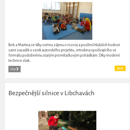
Bob a Martina se díky svému zájmu o rozvoj a posílení hlubších hodnot
sami zasadili o vznik autorského projektu, retrokina spočívajícího ve
formátu podobnému starým promítačkovým pohádkám. Díky moderní
technice však...
2015
Více
Bezpečnější silnice v Libchavách