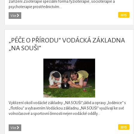
zařízení.Zooterapie speciální forma fyzioterapie, socioterapie a
psychoterapie prostřednictvím...
2015
Více
„PÉČE O PŘÍRODU“ VODÁCKÁ ZÁKLADNA
„NA SOUŠI“
Vyklizení okolí vodácké základny „NA SOUŠI“,úklid a opravy „loděnice“ s
„flotilou“ a vybavením.Vodáckou základnu „NA SOUŠI“ využívají ke své
volnočasové a sportovní činnosti nejen vodácké oddíly...
2015
Více