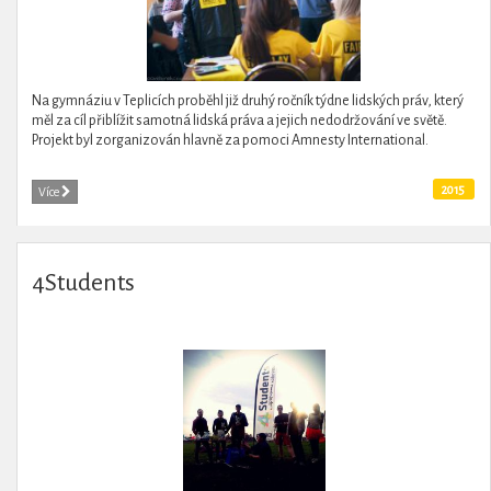
Na gymnáziu v Teplicích proběhl již druhý ročník týdne lidských práv, který
měl za cíl přiblížit samotná lidská práva a jejich nedodržování ve světě.
Projekt byl zorganizován hlavně za pomoci Amnesty International.
2015
Více
4Students