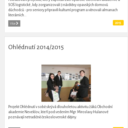
SOŠ logistické, kdy zorganizovali 3 návštěvy opavských domovů
důchodců - pro seniory připravili kulturní program a věnovali almanach
literárních...
2015
Více
Ohlédnutí 2014/2015
Projekt Ohlédnutí v sobě skrývá dlouholetou aktivitu žáků Obchodní
akademie Neveklov, kteří pod vedením Mgr. Miroslavy Hulanové
poznávají netradičně československé dějiny.