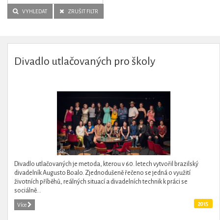
VYHLEDAT
ZRUŠIT FILTR
Divadlo utlačovaných pro školy
Divadlo utlačovaných je metoda, kterou v 60. letech vytvořil brazilský
divadelník Augusto Boalo. Zjednodušeně řečeno se jedná o využití
životních příběhů, reálných situací a divadelních technik k práci se
sociálně...
2015
Více