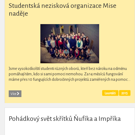
Studentská nezisková organizace Mise
naděje
Jsme vysokoškolští studenti různých oborů, kteří bez nároku na odměnu
pomáhají těm, kdo si sami pomoci nemohou. Za 14 měsíců fungování
máme přes 10 fungujících dobročinných projektů zaměřených na pomoc...
Laureáti
2015
Více
Pohádkový svět skřítků Ňufíka a Impříka