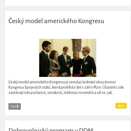
Český model amerického Kongresu
Český model amerického Kongresu je simulací jednání obou komor
Kongresu Spojených států, která probíhá 5 dní v září v Plzni. Účastníci zde
zastávají role poslanců, senátorů, lobbistů i novinářů a učí se, jak...
2015
Více
Dobrovolnický program v DDM