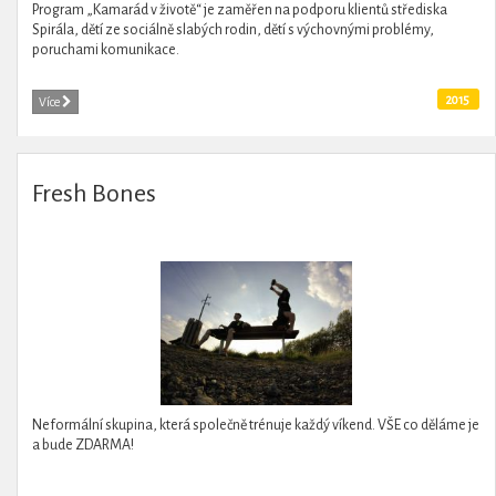
Program „Kamarád v životě“ je zaměřen na podporu klientů střediska
Spirála, dětí ze sociálně slabých rodin, dětí s výchovnými problémy,
poruchami komunikace.
2015
Více
Fresh Bones
Neformální skupina, která společně trénuje každý víkend. VŠE co děláme je
a bude ZDARMA!