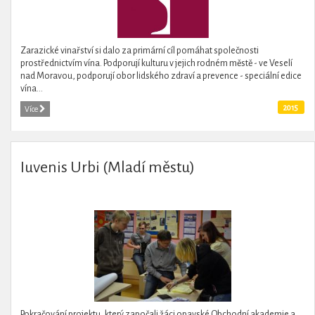
Zarazické vinařství si dalo za primární cíl pomáhat společnosti
prostřednictvím vína. Podporují kulturu v jejich rodném městě - ve Veselí
nad Moravou, podporují obor lidského zdraví a prevence - speciální edice
vína...
2015
Více
Iuvenis Urbi (Mladí městu)
Pokračování projektu, který započali žáci opavské Obchodní akademie a