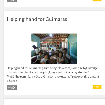
Helping hand for Guimaras
Helping hand for Guimaras (Učím se být člověkem, učíme se být lidmi) je
mezinárodní charitativní projekt, který vznikl z iniciativy studentů
Matičního gymnázia v Ostravě na konci roku 2013. Tento projekt pomáhá
dětem z...
2015
Více