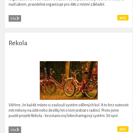
nad Labem, pravidelně organizuje pro děti z místní základní...
2015
Více
Rekola
Věříme, že každé město si zaslouží systém sdílených kol. A to bez nutnosti
mít miliony na účtě nebo desítky let o tom jednat s radnicí. Proto jsme
pustili projekt Rekola - bezstanicový bikesharingový systém. Již nyní...
2015
Více