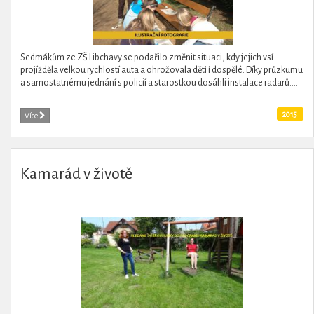
Sedmákům ze ZŠ Libchavy se podařilo změnit situaci, kdy jejich vsí
projížděla velkou rychlostí auta a ohrožovala děti i dospělé. Díky průzkumu
a samostatnému jednání s policií a starostkou dosáhli instalace radarů....
2015
Více
Kamarád v životě