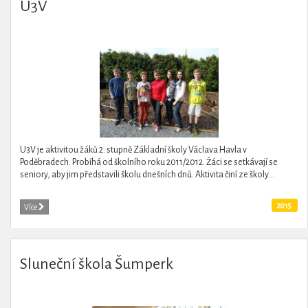
U3V
U3V je aktivitou žáků 2. stupně Základní školy Václava Havla v
Poděbradech. Probíhá od školního roku 2011/2012. Žáci se setkávají se
seniory, aby jim představili školu dnešních dnů. Aktivita činí ze školy...
2015
Více
Sluneční škola Šumperk