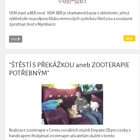
VEM staré a BER nové. VEM-BER je charitativní bazar s oblečením, jehož
výtěžek jde na podporu Klubu nemocných cystickou fibrózou a současně
zpestřuje život v Nymburce.
2015
Více
"ŠTĚSTÍ S PŘEKÁŽKOU aneb ZOOTERAPIE
POTŘEBNÝM"
Realizace zooterapie v Centru sociálních služeb Empatie ČB pro osoby s
handicapem.Poskytnutí zooterapie uživatelům služeb v tomto