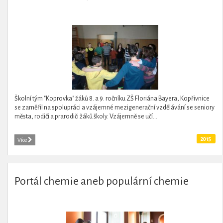
Školní tým "Koprovka" žáků 8. a 9. ročníku ZŠ Floriána Bayera, Kopřivnice
se zaměřil na spolupráci a vzájemné mezigenerační vzdělávání se seniory
města, rodiči a prarodiči žáků školy. Vzájemně se učí...
2015
Více
Portál chemie aneb populární chemie