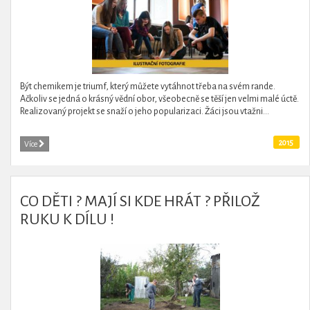
Být chemikem je triumf, který můžete vytáhnot třeba na svém rande.
Ačkoliv se jedná o krásný vědní obor, všeobecně se těší jen velmi malé úctě.
Realizovaný projekt se snaží o jeho popularizaci. Žáci jsou vtažni...
2015
Více
CO DĚTI ? MAJÍ SI KDE HRÁT ? PŘILOŽ
RUKU K DÍLU !