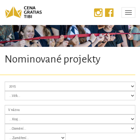
Předchozí
Dalš
Nominované projekty