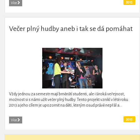
2015
Více
Večer plný hudby aneb i tak se dá pomáhat
Vždy jednou za semestr mají brněnští studenti, ale i široká veřejnost,
možnost si s námi užít večer plný hudby. Tento projekt vznikl v létě roku
2013 a jeho cílem je upozornit na děti, kterým osud právě nepřál a...
2015
Více