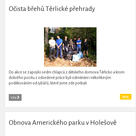
Očista břehů Těrlické přehrady
Do akce se zapojilo sedm chlapců z dětského domova Těrlicko a krom
dobrého pocitu z odvedené práce byli odměněni i několikerým
poděkováním od rybářů, které jsme zde potkali.
2015
Více
Obnova Amerického parku v Holešově