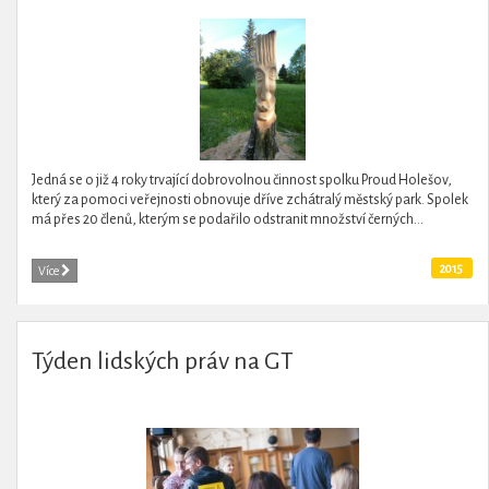
Jedná se o již 4 roky trvající dobrovolnou činnost spolku Proud Holešov,
který za pomoci veřejnosti obnovuje dříve zchátralý městský park. Spolek
má přes 20 členů, kterým se podařilo odstranit množství černých...
2015
Více
Týden lidských práv na GT