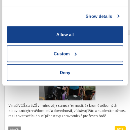
DRUHÝCH. Realizace zooterapie v Domově důchodců Dobrá Voda u
ČB.Poskytnutí zážitkové zooterapie a zooaktivit místním uživatelům
služeb v tomto zařízení.Zooterapie...
Show details
2015
Více
Allow all
Když stáří nemůže, mládí pomůže
Custom
Deny
V naší VOŠZ a SZŠ v Trutnově je samozřejmostí, že kromě odborných
zdravotnických vědomostí a dovedností, získávají žáci a studenti možnost
realizovat své budoucí představy zdravotnické profese v řadě...
2015
Více