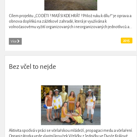
Cílem projektu „CO DĚTI ? MAJÍ SI KDE HRÁT ? Přilož ruku k dílu !“ je oprava a
obnova doplňků na zážitkové zahradě, která je využívána k
volnočasovému vyžití organizovaných i neorganizovaných jednotlivců a...
2015
Více
Bez včel to nejde
Aktivita spočívá v práci se včelařskou mládeží, propagaci medu a včelaření.
Organizátorka vede vlastní kroužek Včeličky z Jedničky ve Dvoře Králové