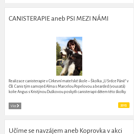
CANISTERAPIE aneb PSI MEZI NÁMI
Realizace canisterapie v Církevní mateřské škole – Školka „U Srdce Páně“ v
ČB. Canis tým samojed Alma s Marcelou Popelovou a bearded (vousatá)
kolie Angus s Kristýnou Duškovou poskytli canisterapii dětem této školky.
2015
Více
Učíme se navzájem aneb Koprovka v akci