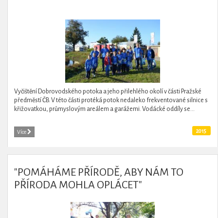
Vyčištění Dobrovodského potoka a jeho přilehlého okolí v části Pražské
předměstí ČB. V této části protéká potok nedaleko frekventované silnice s
křižovatkou, průmyslovým areálem a garážemi. Vodácké oddíly se...
2015
Více
"POMÁHÁME PŘÍRODĚ, ABY NÁM TO
PŘÍRODA MOHLA OPLÁCET"