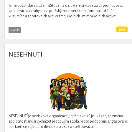
Jsme občanské sdružení 4Students o.s., které si klade za cíl prohlubovat
spolupráci a vztahy mezi pražskými univerzitami formou pořádání
kulturních a sportovních akcí v rámci školních i mimoškolních aktivit.
2015
Více
NESEHNUTÍ
NESEHNUTÍ je nezisková organizace, jejíž hlavní cíl je ukázat, že změna
společnosti musí vycházet především zdola. Proto podporuje angažované
lidi, kteří se zajímají o dění okolo sebe a kteří považují...