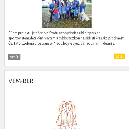
Cílem projektu je péče o přírodu a to vyčistit a uklidit park se
sportovištěm,dětským hřištěm a cyklostezkou na sídlišti Pražské předměstí
ČB. Tato „zelená prostranství“ jsou hojně využíván rodinami, dětmi a...
2015
Více
VEM-BER