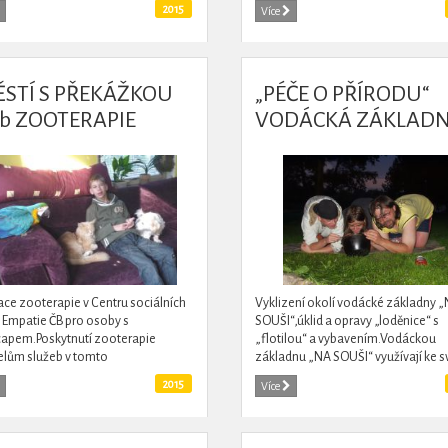
apie a zooaktivit uživatelům
průmyslovým areálem a garážemi.
2015
Více
 v tomto zařízení.
Vodácké oddíly se...
ĚSTÍ S PŘEKÁŽKOU
„PÉČE O PŘÍRODU“
b ZOOTERAPIE
VODÁCKÁ ZÁKLAD
TŘEBNÝM"
„NA SOUŠI“
ace zooterapie v Centru sociálních
Vyklizení okolí vodácké základny 
 Empatie ČB pro osoby s
SOUŠI“,úklid a opravy „loděnice“ s
apem.Poskytnutí zooterapie
„flotilou“ a vybavením.Vodáckou
elům služeb v tomto
základnu „NA SOUŠI“ využívají ke s
ní.Zooterapie speciální forma
volnočasové a sportovní činnosti n
2015
Více
erapie, socioterapie a
vodácké oddíly...
terapie prostřednictvím...