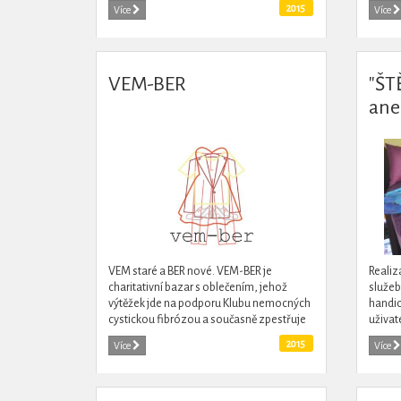
situací a divadelních technik k práci se
zooter
2015
Více
Více
sociálně...
služeb
VEM-BER
"ŠT
ane
PO
VEM staré a BER nové. VEM-BER je
Realiz
charitativní bazar s oblečením, jehož
služeb
výtěžek jde na podporu Klubu nemocných
handic
cystickou fibrózou a současně zpestřuje
uživat
život v Nymburce.
zaříze
2015
Více
Více
fyziot
psycho