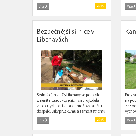
netradičně československé dějiny.
je upo
2015
Více
Více
nepřál 
Bezpečnější silnice v
Kam
Libchavách
Sedmákům ze ZŠ Libchavy se podařilo
Progra
změnit situaci, kdy jejich vsí projížděla
na pod
velkou rychlostí auta a ohrožovala děti i
ze soc
dospělé. Díky průzkumu a samostatnému
výcho
jednání s policií a starostkou dosáhli
komun
2015
Více
Více
instalace radarů....