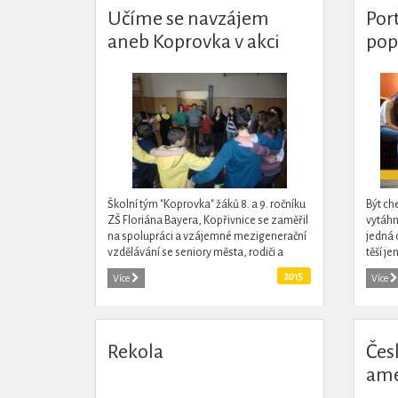
Učíme se navzájem
Por
aneb Koprovka v akci
pop
Školní tým "Koprovka" žáků 8. a 9. ročníku
Být ch
ZŠ Floriána Bayera, Kopřivnice se zaměřil
vytáhn
na spolupráci a vzájemné mezigenerační
jedná 
vzdělávání se seniory města, rodiči a
těší j
prarodiči žáků školy. Vzájemně se učí...
projek
2015
Více
Více
jsou vt
Rekola
Čes
ame