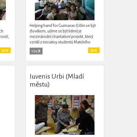
Helping hand for Guimaras (Učím se být
ch
člověkem, učíme se být lidmi) je
ností,
mezinárodní charitativní projekt, který
vznikl z iniciativy studentů Matičního
gymnázia v Ostravě na konci roku 2013.
2015
2015
Více
Tento projekt pomáhá dětem z...
Iuvenis Urbi (Mladí
městu)