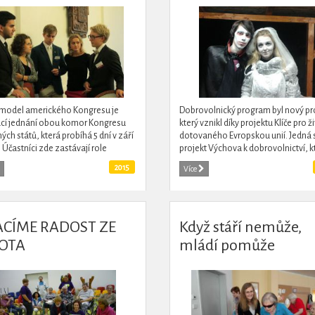
 model amerického Kongresu je
Dobrovolnický program byl nový pr
cí jednání obou komor Kongresu
který vznikl díky projektu Klíče pro ž
ých států, která probíhá 5 dní v září
dotovaného Evropskou unií. Jedná 
. Účastníci zde zastávají role
projekt Výchova k dobrovolnictví, k
ců, senátorů, lobbistů i novinářů a
nabízí mládeži možnosti, jak smysl
2015
Více
jak...
vyplnit svůj...
CÍME RADOST ZE
Když stáří nemůže,
OTA
mládí pomůže