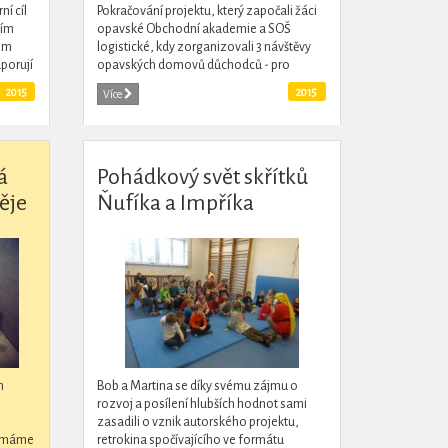
ní cíl
Pokračování projektu, který započali žáci
vím
opavské Obchodní akademie a SOŠ
ném
logistické, kdy zorganizovali 3 návštěvy
porují
opavských domovů důchodců - pro
seniory připravili kulturní program a
2015
2015
Více
věnovali almanach literárních...
á
Pohádkový svět skřítků
ěje
Ňufíka a Impříka
h
Bob a Martina se díky svému zájmu o
rozvoj a posílení hlubších hodnot sami
zasadili o vznik autorského projektu,
í máme
retrokina spočívajícího ve formátu