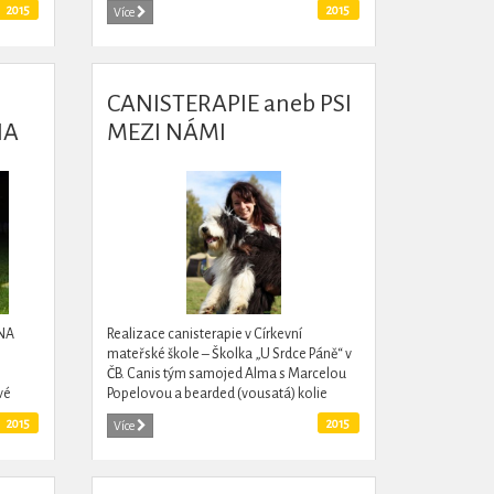
ČB. Tato „zelená prostranství“ jsou hojně
2015
2015
Více
využíván rodinami, dětmi a...
CANISTERAPIE aneb PSI
NA
MEZI NÁMI
„NA
Realizace canisterapie v Církevní
mateřské škole – Školka „U Srdce Páně“ v
ČB. Canis tým samojed Alma s Marcelou
vé
Popelovou a bearded (vousatá) kolie
ejen
Angus s Kristýnou Duškovou poskytli
2015
2015
Více
canisterapii dětem této školky.