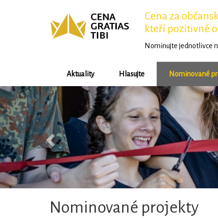
Cena za občansko
kteří pozitivně o
Nominujte jednotlivce n
Aktuality
Hlasujte
Nominované pr
Předchozí
Nominované projekty