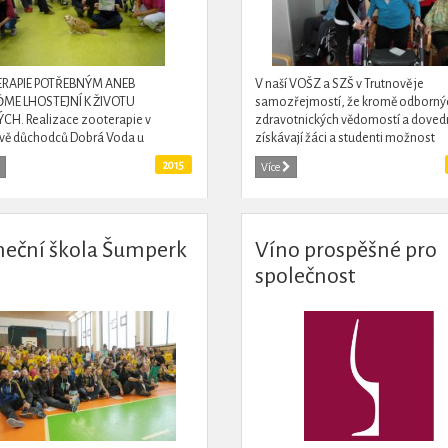
RAPIE POTŘEBNÝM ANEB
V naší VOŠZ a SZŠ v Trutnově je
ME LHOSTEJNÍ K ŽIVOTU
samozřejmostí, že kromě odborný
CH. Realizace zooterapie v
zdravotnických vědomostí a doved
ě důchodců Dobrá Voda u
získávají žáci a studenti možnost
kytnutí zážitkové zooterapie a
realizovat své budoucí představy
2015
Více
ivit místním uživatelům služeb v
zdravotnické profese v řadě...
zařízení.Zooterapie...
neční škola Šumperk
Víno prospěšné pro
společnost