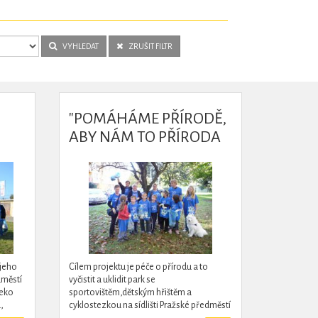
VYHLEDAT
ZRUŠIT FILTR
"POMÁHÁME PŘÍRODĚ,
ABY NÁM TO PŘÍRODA
MOHLA OPLÁCET"
 jeho
Cílem projektu je péče o přírodu a to
dměstí
vyčistit a uklidit park se
leko
sportovištěm,dětským hřištěm a
,
cyklostezkou na sídlišti Pražské předměstí