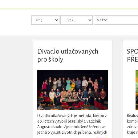
Divadlo utlačovaných
SPO
pro školy
PŘ
Divadlo utlačovaných je metoda, kterou v
Realiz
60. letech vytvořil brazilský divadelník
komple
Augusto Boalo. Zjednodušeně řečeno se
zdravo
jedná o využití životních příběhů, reálných
kraje 