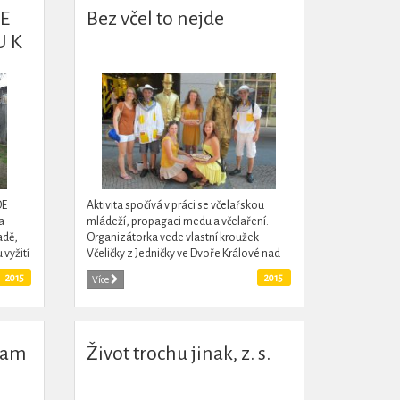
DE
Bez včel to nejde
U K
DE
Aktivita spočívá v práci se včelařskou
a
mládeží, propagaci medu a včelaření.
adě,
Organizátorka vede vlastní kroužek
vyžití
Včeličky z Jedničky ve Dvoře Králové nad
ch
Labem, pravidelně organizuje pro děti z
2015
2015
Více
místní základní...
ram
Život trochu jinak, z. s.