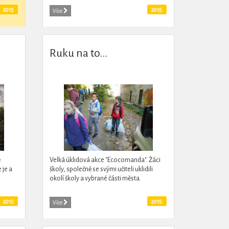
rojektů
podobnému starým promítačkovým
2015
2015
Více
pohádkám. Díky moderní technice však...
Ruku na to...
ě
Velká úklidová akce "Ecocomanda". Žáci
 je a
školy, společně se svými učiteli uklidili
okolí školy a vybrané části města.
2015
2015
Více