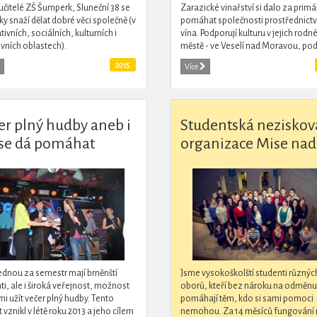
 učitelé ZŠ Šumperk, Sluneční 38 se
Zarazické vinařství si dalo za primár
oky snaží dělat dobré věci společně (v
pomáhat společnosti prostřednict
tivních, sociálních, kulturních i
vína. Podporují kulturu v jejich rod
vních oblastech).
městě - ve Veselí nad Moravou, pod
obor lidského zdraví a prevence -
2015
Více
speciální edice vína...
er plný hudby aneb i
Studentská neziskov
 se dá pomáhat
organizace Mise nad
ednou za semestr mají brněnští
Jsme vysokoškolští studenti různýc
ti, ale i široká veřejnost, možnost
oborů, kteří bez nároku na odměnu
ámi užít večer plný hudby. Tento
pomáhají těm, kdo si sami pomoci
 vznikl v létě roku 2013 a jeho cílem
nemohou. Za 14 měsíců fungován