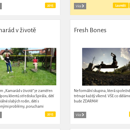
zornit na děti, kterým osud právě
přes 10 fungujících dobročinných p
2015
Laureáti
Více
a...
zaměřených na pomoc...
arád v životě
Fresh Bones
m „Kamarád v životě“ je zaměřen
Neformální skupina, která společn
poru klientů střediska Spirála, dětí
trénuje každý víkend. VŠE co děláme
iálně slabých rodin, dětí s
bude ZDARMA!
vnými problémy, poruchami
ikace.
2015
Více