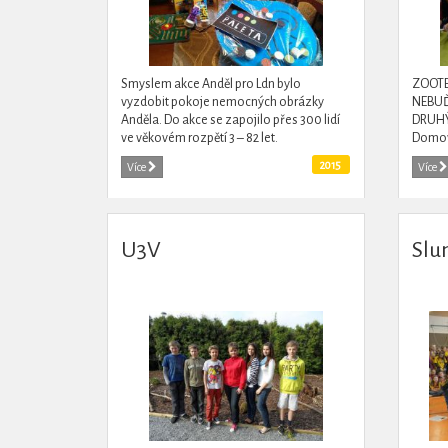
Smyslem akce Anděl pro Ldn bylo
ZOOTE
vyzdobit pokoje nemocných obrázky
NEBUĎ
Anděla. Do akce se zapojilo přes 300 lidí
DRUHÝ
ve věkovém rozpětí 3 – 82 let.
Domov
ČB.Pos
2015
Více
Více
zooakt
tomto 
U3V
Slu