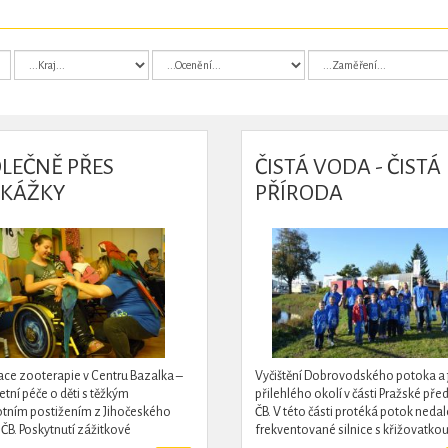
LEČNĚ PŘES
ČISTÁ VODA - ČISTÁ
EKÁŽKY
PŘÍRODA
ace zooterapie v Centru Bazalka –
Vyčištění Dobrovodského potoka a
tní péče o děti s těžkým
přilehlého okolí v části Pražské pře
tním postižením z Jihočeského
ČB. V této části protéká potok neda
v ČB. Poskytnutí zážitkové
frekventované silnice s křižovatkou