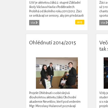
U3V je aktivitou žáků 2. stupně Základní
Žáci a
školy Václava Havla v Poděbradech.
už 3 r
Probíhá od školního roku 2011/2012. Žáci
charita
se setkávají se seniory, aby jim představili
sporto
školu dnešních dnů. Aktivita činí ze školy...
2015
Více
Více
Ohlédnutí 2014/2015
Več
tak
Projekt Ohlédnutí v sobě skrývá
Vždy j
dlouholetou aktivitu žáků Obchodní
studen
akademie Neveklov, kteří pod vedením
si s n
Mgr. Miroslavy Hulanové poznávají
projekt