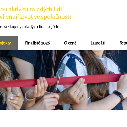
u aktivitu mladých lidí,
vlivňují život ve společnosti.
ebo skupiny mladých lidí do 30 let.
ojekty
Finalisté 2026
O ceně
Laureáti
Foto