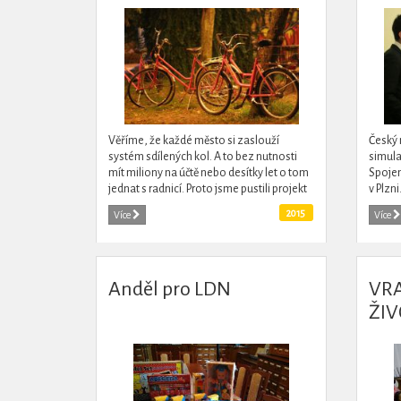
Věříme, že každé město si zaslouží
Český
systém sdílených kol. A to bez nutnosti
simula
mít miliony na účtě nebo desítky let o tom
Spojen
jednat s radnicí. Proto jsme pustili projekt
v Plzni
Rekola - bezstanicový bikesharingový
poslan
2015
Více
Více
systém. Již nyní...
učí se, 
Anděl pro LDN
VRA
ŽIV