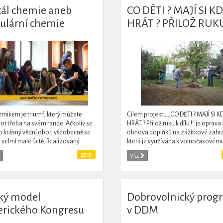
tál chemie aneb
CO DĚTI ? MAJÍ SI K
ulární chemie
HRÁT ? PŘILOŽ RUK
DÍLU !
emikem je triumf, který můžete
Cílem projektu „CO DĚTI ? MAJÍ SI K
ot třeba na svém rande. Ačkoliv se
HRÁT ? Přilož ruku k dílu !“ je oprava 
o krásný vědní obor, všeobecně se
obnova doplňků na zážitkové zahr
en velmi malé úctě. Realizovaný
která je využívána k volnočasovému 
t se snaží o jeho popularizaci. Žáci
organizovaných i neorganizovaný
2015
Více
ažni...
jednotlivců a...
ký model
Dobrovolnický prog
rického Kongresu
v DDM