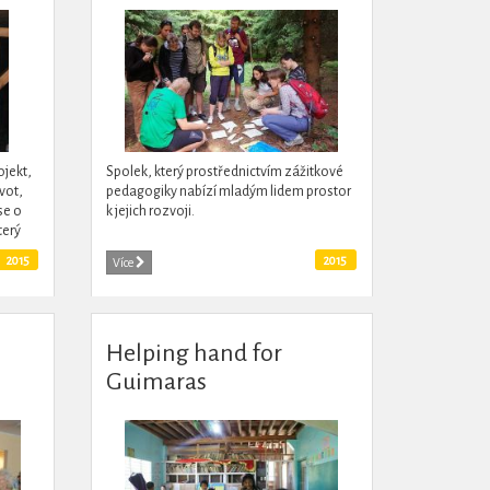
ojekt,
Spolek, který prostřednictvím zážitkové
ivot,
pedagogiky nabízí mladým lidem prostor
se o
k jejich rozvoji.
terý
uplně
2015
2015
Více
Helping hand for
Guimaras