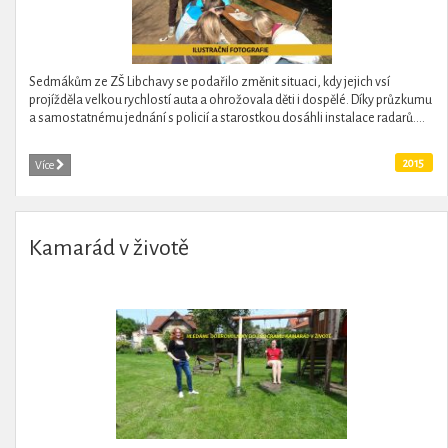
Sedmákům ze ZŠ Libchavy se podařilo změnit situaci, kdy jejich vsí
projížděla velkou rychlostí auta a ohrožovala děti i dospělé. Díky průzkumu
a samostatnému jednání s policií a starostkou dosáhli instalace radarů....
2015
Více
Kamarád v životě