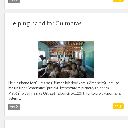
Helping hand for Guimaras
Helping hand for Guimaras (Učím se být člověkem, učíme se být lidmi) je
mezinárodní charitativní projekt, který vznikl z iniciativy studentů
Matičního gymnázia v Ostravě na konci roku 2013. Tento projekt pomáhá
dětem z...
2015
Více