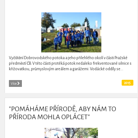
Vyčištění Dobrovodského potoka a jeho přilehlého okolí v části Pražské
předměstí ČB. V této části protéká potok nedaleko frekventované silnice s
křižovatkou, průmyslovým areálem a garážemi. Vodácké oddíly se...
2015
Více
"POMÁHÁME PŘÍRODĚ, ABY NÁM TO
PŘÍRODA MOHLA OPLÁCET"