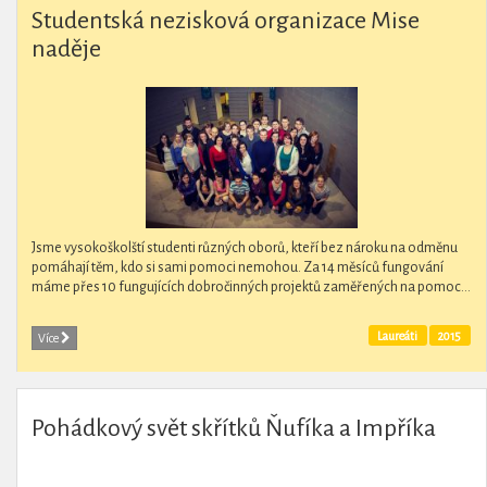
Studentská nezisková organizace Mise
naděje
Jsme vysokoškolští studenti různých oborů, kteří bez nároku na odměnu
pomáhají těm, kdo si sami pomoci nemohou. Za 14 měsíců fungování
máme přes 10 fungujících dobročinných projektů zaměřených na pomoc...
Laureáti
2015
Více
Pohádkový svět skřítků Ňufíka a Impříka