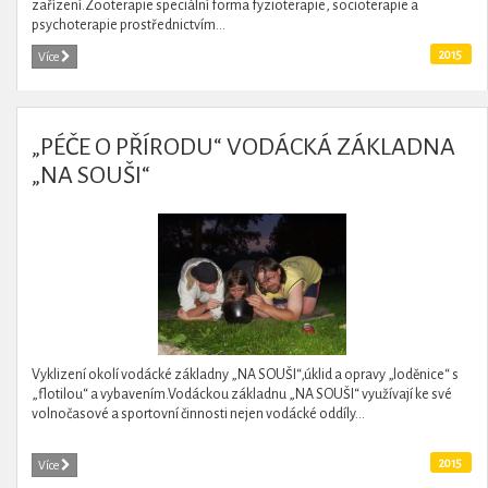
zařízení.Zooterapie speciální forma fyzioterapie, socioterapie a
psychoterapie prostřednictvím...
2015
Více
„PÉČE O PŘÍRODU“ VODÁCKÁ ZÁKLADNA
„NA SOUŠI“
Vyklizení okolí vodácké základny „NA SOUŠI“,úklid a opravy „loděnice“ s
„flotilou“ a vybavením.Vodáckou základnu „NA SOUŠI“ využívají ke své
volnočasové a sportovní činnosti nejen vodácké oddíly...
2015
Více