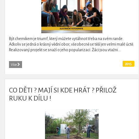
Být chemikem je triumf, který můžete vytáhnot třeba na svém rande.
Ačkoliv se jedná o krásný vědní obor, všeobecně se těší jen velmi malé úctě.
Realizovaný projekt se snaží o jeho popularizaci. Žáci jsou vtažni...
2015
Více
CO DĚTI ? MAJÍ SI KDE HRÁT ? PŘILOŽ
RUKU K DÍLU !