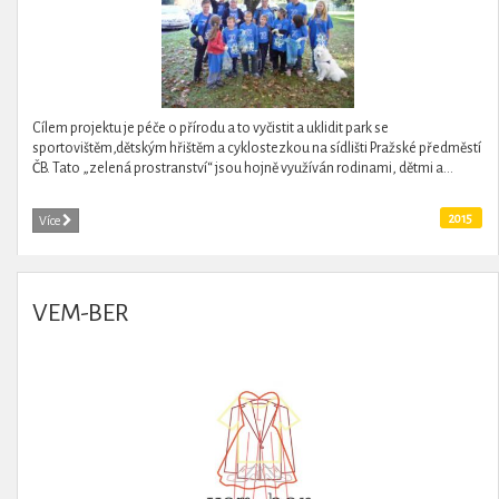
Cílem projektu je péče o přírodu a to vyčistit a uklidit park se
sportovištěm,dětským hřištěm a cyklostezkou na sídlišti Pražské předměstí
ČB. Tato „zelená prostranství“ jsou hojně využíván rodinami, dětmi a...
2015
Více
VEM-BER