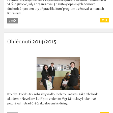
SOŠ logistické, kdy zorganizovali 3 návštěvy opavských domovů
důchodců - pro seniory připravili kulturní program a věnovali almanach
literárních...
2015
Více
Ohlédnutí 2014/2015
Projekt Ohlédnutí v sobě skrývá dlouholetou aktivitu žáků Obchodní
akademie Neveklov, kteří pod vedením Mgr. Miroslavy Hulanové
poznávají netradičně československé dějiny.