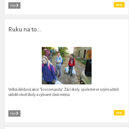
2015
Více
Ruku na to...
Velká úklidová akce "Ecocomanda". Žáci školy, společně se svými učiteli
uklidili okolí školy a vybrané části města.
2015
Více