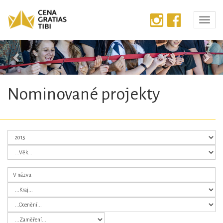
Předchozí
Dalš
Nominované projekty