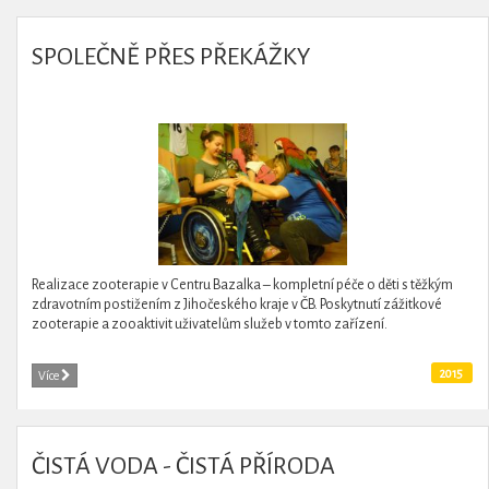
SPOLEČNĚ PŘES PŘEKÁŽKY
Realizace zooterapie v Centru Bazalka – kompletní péče o děti s těžkým
zdravotním postižením z Jihočeského kraje v ČB. Poskytnutí zážitkové
zooterapie a zooaktivit uživatelům služeb v tomto zařízení.
2015
Více
ČISTÁ VODA - ČISTÁ PŘÍRODA