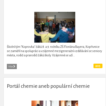
Školní tým "Koprovka" žáků 8. a 9. ročníku ZŠ Floriána Bayera, Kopřivnice
se zaměřil na spolupráci a vzájemné mezigenerační vzdělávání se seniory
města, rodiči a prarodiči žáků školy. Vzájemně se učí...
2015
Více
Portál chemie aneb populární chemie