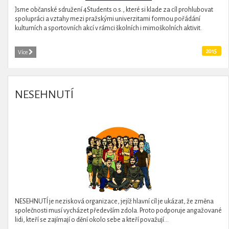
Jsme občanské sdružení 4Students o.s., které si klade za cíl prohlubovat
spolupráci a vztahy mezi pražskými univerzitami formou pořádání
kulturních a sportovních akcí v rámci školních i mimoškolních aktivit.
2015
Více
NESEHNUTÍ
NESEHNUTÍ je nezisková organizace, jejíž hlavní cíl je ukázat, že změna
společnosti musí vycházet především zdola. Proto podporuje angažované
lidi, kteří se zajímají o dění okolo sebe a kteří považují...