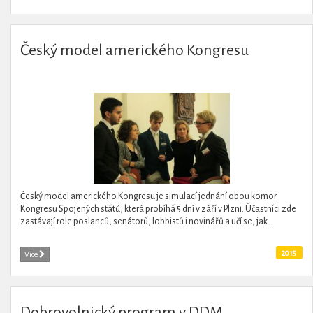
Český model amerického Kongresu
Český model amerického Kongresu je simulací jednání obou komor
Kongresu Spojených států, která probíhá 5 dní v září v Plzni. Účastníci zde
zastávají role poslanců, senátorů, lobbistů i novinářů a učí se, jak...
2015
Více
Dobrovolnický program v DDM