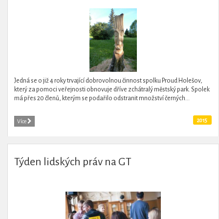
Jedná se o již 4 roky trvající dobrovolnou činnost spolku Proud Holešov,
který za pomoci veřejnosti obnovuje dříve zchátralý městský park. Spolek
má přes 20 členů, kterým se podařilo odstranit množství černých...
2015
Více
Týden lidských práv na GT