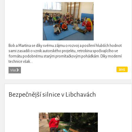
Bob a Martina se díky svému zájmu o rozvoj a posílení hlubších hodnot
sami zasadili o vznik autorského projektu, retrokina spočívajícího ve
formátu podobnému starým promítačkovým pohádkám. Díky moderní
technice však...
2015
Více
Bezpečnější silnice v Libchavách