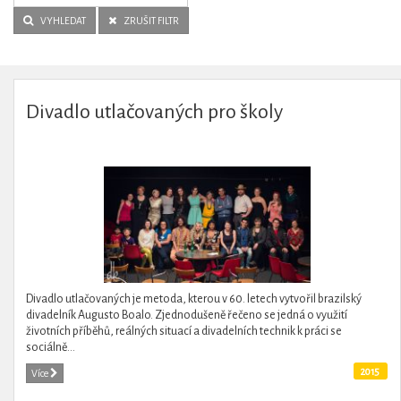
VYHLEDAT
ZRUŠIT FILTR
Divadlo utlačovaných pro školy
Divadlo utlačovaných je metoda, kterou v 60. letech vytvořil brazilský
divadelník Augusto Boalo. Zjednodušeně řečeno se jedná o využití
životních příběhů, reálných situací a divadelních technik k práci se
sociálně...
2015
Více