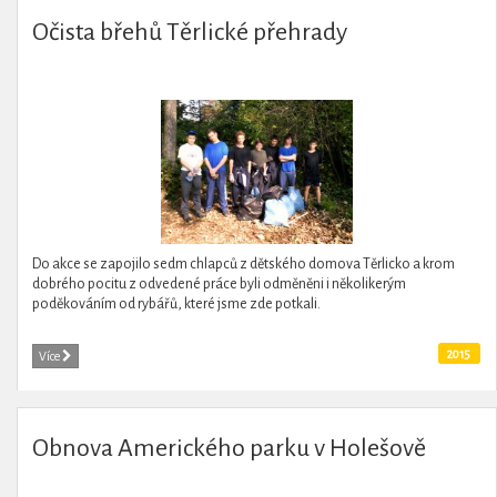
Očista břehů Těrlické přehrady
Do akce se zapojilo sedm chlapců z dětského domova Těrlicko a krom
dobrého pocitu z odvedené práce byli odměněni i několikerým
poděkováním od rybářů, které jsme zde potkali.
2015
Více
Obnova Amerického parku v Holešově