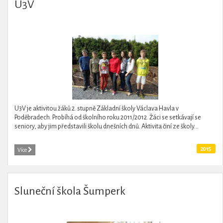
U3V
U3V je aktivitou žáků 2. stupně Základní školy Václava Havla v
Poděbradech. Probíhá od školního roku 2011/2012. Žáci se setkávají se
seniory, aby jim představili školu dnešních dnů. Aktivita činí ze školy...
2015
Více
Sluneční škola Šumperk