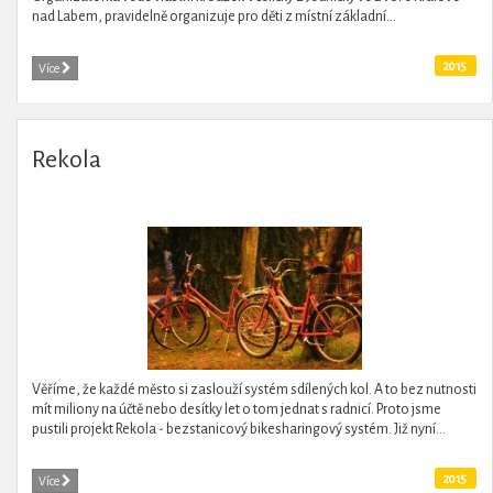
nad Labem, pravidelně organizuje pro děti z místní základní...
2015
Více
Rekola
Věříme, že každé město si zaslouží systém sdílených kol. A to bez nutnosti
mít miliony na účtě nebo desítky let o tom jednat s radnicí. Proto jsme
pustili projekt Rekola - bezstanicový bikesharingový systém. Již nyní...
2015
Více