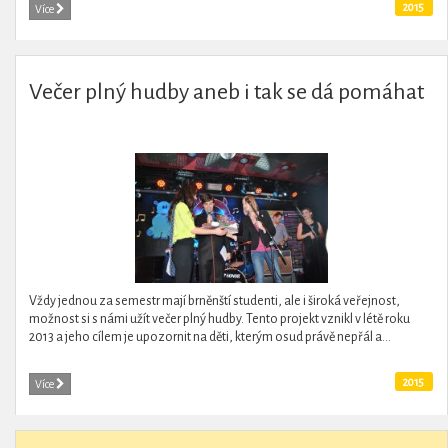
2015
Více
Večer plný hudby aneb i tak se dá pomáhat
Vždy jednou za semestr mají brněnští studenti, ale i široká veřejnost,
možnost si s námi užít večer plný hudby. Tento projekt vznikl v létě roku
2013 a jeho cílem je upozornit na děti, kterým osud právě nepřál a...
2015
Více