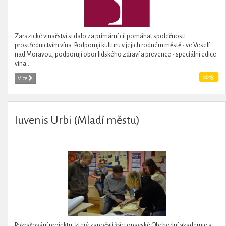
Zarazické vinařství si dalo za primární cíl pomáhat společnosti
prostřednictvím vína. Podporují kulturu v jejich rodném městě - ve Veselí
nad Moravou, podporují obor lidského zdraví a prevence - speciální edice
vína...
2015
Více
Iuvenis Urbi (Mladí městu)
Pokračování projektu, který započali žáci opavské Obchodní akademie a