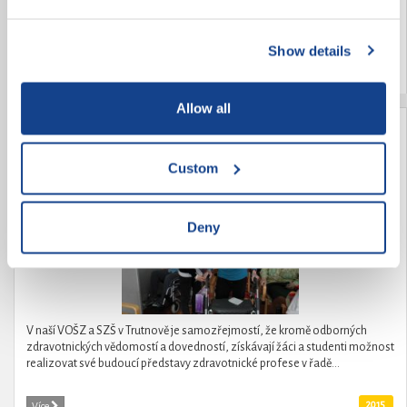
DRUHÝCH. Realizace zooterapie v Domově důchodců Dobrá Voda u
ČB.Poskytnutí zážitkové zooterapie a zooaktivit místním uživatelům
služeb v tomto zařízení.Zooterapie...
Show details
2015
Více
Allow all
Když stáří nemůže, mládí pomůže
Custom
Deny
V naší VOŠZ a SZŠ v Trutnově je samozřejmostí, že kromě odborných
zdravotnických vědomostí a dovedností, získávají žáci a studenti možnost
realizovat své budoucí představy zdravotnické profese v řadě...
2015
Více