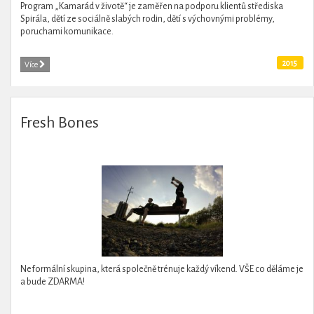
Program „Kamarád v životě“ je zaměřen na podporu klientů střediska
Spirála, dětí ze sociálně slabých rodin, dětí s výchovnými problémy,
poruchami komunikace.
2015
Více
Fresh Bones
Neformální skupina, která společně trénuje každý víkend. VŠE co děláme je
a bude ZDARMA!