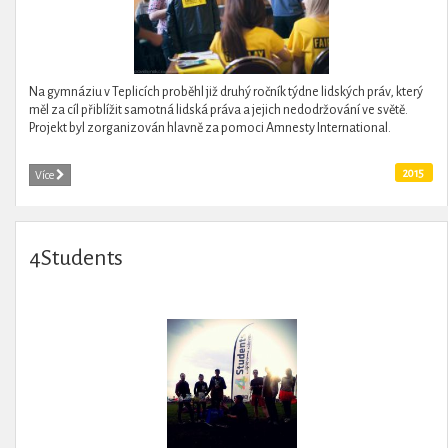
Na gymnáziu v Teplicích proběhl již druhý ročník týdne lidských práv, který
měl za cíl přiblížit samotná lidská práva a jejich nedodržování ve světě.
Projekt byl zorganizován hlavně za pomoci Amnesty International.
2015
Více
4Students