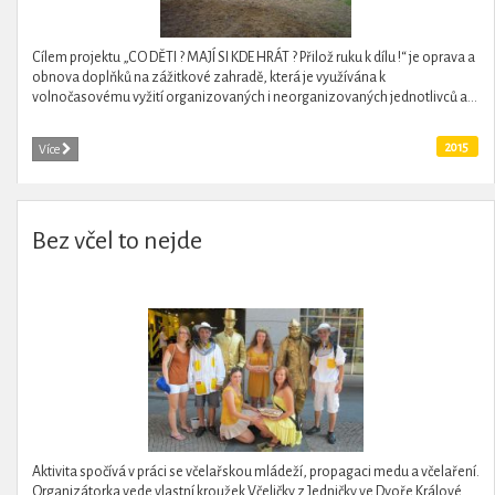
Cílem projektu „CO DĚTI ? MAJÍ SI KDE HRÁT ? Přilož ruku k dílu !“ je oprava a
obnova doplňků na zážitkové zahradě, která je využívána k
volnočasovému vyžití organizovaných i neorganizovaných jednotlivců a...
2015
Více
Bez včel to nejde
Aktivita spočívá v práci se včelařskou mládeží, propagaci medu a včelaření.
Organizátorka vede vlastní kroužek Včeličky z Jedničky ve Dvoře Králové