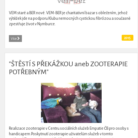
VEM staré a BER nové. VEM-BER je charitativní bazar s oblečením, jehož
výtěžek jde na podporu Klubu nemocných cystickou fibrózou a současně
zpestřuje život v Nymburce.
2015
Více
"ŠTĚSTÍ S PŘEKÁŽKOU aneb ZOOTERAPIE
POTŘEBNÝM"
Realizace zooterapie v Centru sociálních služeb Empatie ČB pro osoby s
handicapem.Poskytnutí zooterapie uživatelům služeb v tomto