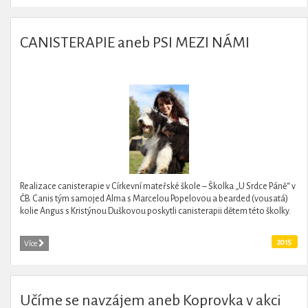
CANISTERAPIE aneb PSI MEZI NÁMI
Realizace canisterapie v Církevní mateřské škole – Školka „U Srdce Páně“ v
ČB. Canis tým samojed Alma s Marcelou Popelovou a bearded (vousatá)
kolie Angus s Kristýnou Duškovou poskytli canisterapii dětem této školky.
2015
Více
Učíme se navzájem aneb Koprovka v akci