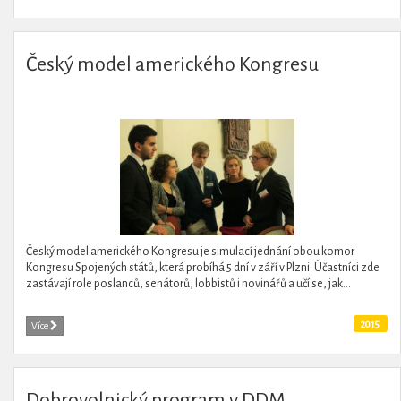
Český model amerického Kongresu
Český model amerického Kongresu je simulací jednání obou komor
Kongresu Spojených států, která probíhá 5 dní v září v Plzni. Účastníci zde
zastávají role poslanců, senátorů, lobbistů i novinářů a učí se, jak...
2015
Více
Dobrovolnický program v DDM