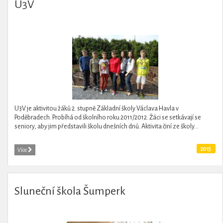
U3V
U3V je aktivitou žáků 2. stupně Základní školy Václava Havla v
Poděbradech. Probíhá od školního roku 2011/2012. Žáci se setkávají se
seniory, aby jim představili školu dnešních dnů. Aktivita činí ze školy...
2015
Více
Sluneční škola Šumperk