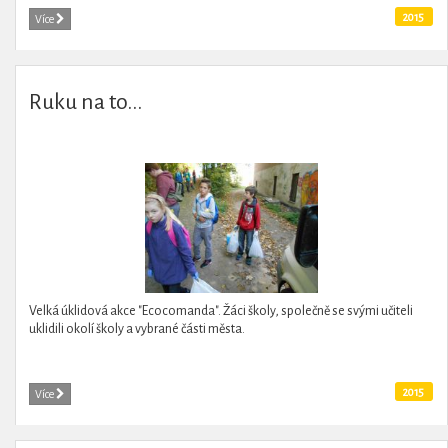
2015
Více
Ruku na to...
Velká úklidová akce "Ecocomanda". Žáci školy, společně se svými učiteli
uklidili okolí školy a vybrané části města.
2015
Více