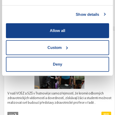
DRUHÝCH. Realizace zooterapie v Domově důchodců Dobrá Voda u
ČB.Poskytnutí zážitkové zooterapie a zooaktivit místním uživatelům
služeb v tomto zařízení.Zooterapie...
Show details
2015
Více
Allow all
Když stáří nemůže, mládí pomůže
Custom
Deny
V naší VOŠZ a SZŠ v Trutnově je samozřejmostí, že kromě odborných
zdravotnických vědomostí a dovedností, získávají žáci a studenti možnost
realizovat své budoucí představy zdravotnické profese v řadě...
2015
Více