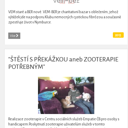
VEM staré a BER nové. VEM-BER je charitativní bazar s oblečením, jehož
výtěžek jde na podporu Klubu nemocných cystickou fibrózou a současně
zpestřuje život v Nymburce.
2015
Více
"ŠTĚSTÍ S PŘEKÁŽKOU aneb ZOOTERAPIE
POTŘEBNÝM"
Realizace zooterapie v Centru sociálních služeb Empatie ČB pro osoby s
handicapem.Poskytnutí zooterapie uživatelům služeb v tomto