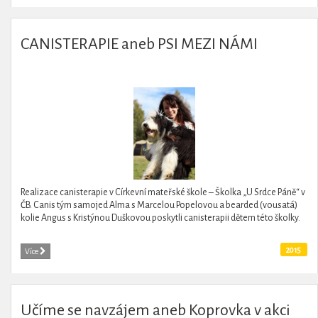
CANISTERAPIE aneb PSI MEZI NÁMI
Realizace canisterapie v Církevní mateřské škole – Školka „U Srdce Páně“ v
ČB. Canis tým samojed Alma s Marcelou Popelovou a bearded (vousatá)
kolie Angus s Kristýnou Duškovou poskytli canisterapii dětem této školky.
2015
Více
Učíme se navzájem aneb Koprovka v akci