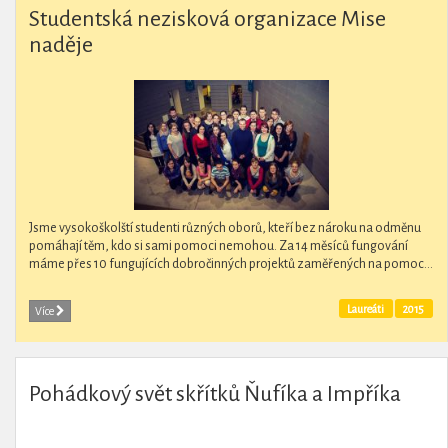
Studentská nezisková organizace Mise
naděje
Jsme vysokoškolští studenti různých oborů, kteří bez nároku na odměnu
pomáhají těm, kdo si sami pomoci nemohou. Za 14 měsíců fungování
máme přes 10 fungujících dobročinných projektů zaměřených na pomoc...
Laureáti
2015
Více
Pohádkový svět skřítků Ňufíka a Impříka