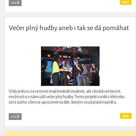
2015
Více
Večer plný hudby aneb i tak se dá pomáhat
Vždy jednou za semestr mají brněnští studenti, ale i široká veřejnost,
možnost si s námi užít večer plný hudby. Tento projekt vznikl v létě roku
2013 a jeho cílem je upozornit na děti, kterým osud právě nepřál a...
2015
Více