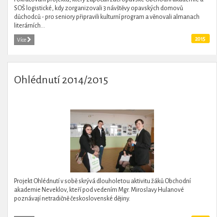
SOŠ logistické, kdy zorganizovali 3 návštěvy opavských domovů
důchodců - pro seniory připravili kulturní program a věnovali almanach
literárních...
2015
Více
Ohlédnutí 2014/2015
Projekt Ohlédnutí v sobě skrývá dlouholetou aktivitu žáků Obchodní
akademie Neveklov, kteří pod vedením Mgr. Miroslavy Hulanové
poznávají netradičně československé dějiny.