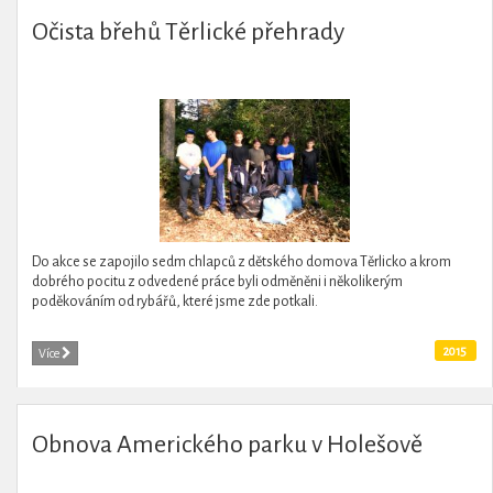
Očista břehů Těrlické přehrady
Do akce se zapojilo sedm chlapců z dětského domova Těrlicko a krom
dobrého pocitu z odvedené práce byli odměněni i několikerým
poděkováním od rybářů, které jsme zde potkali.
2015
Více
Obnova Amerického parku v Holešově