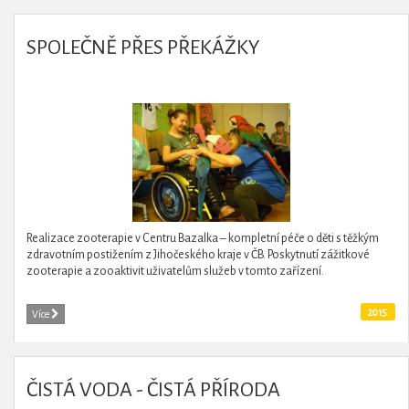
SPOLEČNĚ PŘES PŘEKÁŽKY
Realizace zooterapie v Centru Bazalka – kompletní péče o děti s těžkým
zdravotním postižením z Jihočeského kraje v ČB. Poskytnutí zážitkové
zooterapie a zooaktivit uživatelům služeb v tomto zařízení.
2015
Více
ČISTÁ VODA - ČISTÁ PŘÍRODA