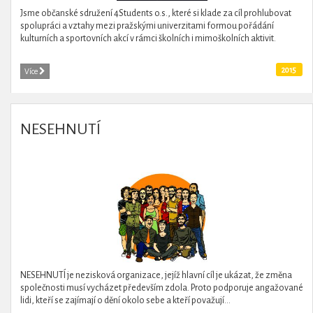
Jsme občanské sdružení 4Students o.s., které si klade za cíl prohlubovat
spolupráci a vztahy mezi pražskými univerzitami formou pořádání
kulturních a sportovních akcí v rámci školních i mimoškolních aktivit.
2015
Více
NESEHNUTÍ
NESEHNUTÍ je nezisková organizace, jejíž hlavní cíl je ukázat, že změna
společnosti musí vycházet především zdola. Proto podporuje angažované
lidi, kteří se zajímají o dění okolo sebe a kteří považují...