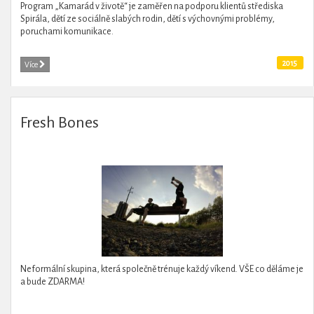
Program „Kamarád v životě“ je zaměřen na podporu klientů střediska
Spirála, dětí ze sociálně slabých rodin, dětí s výchovnými problémy,
poruchami komunikace.
2015
Více
Fresh Bones
Neformální skupina, která společně trénuje každý víkend. VŠE co děláme je
a bude ZDARMA!