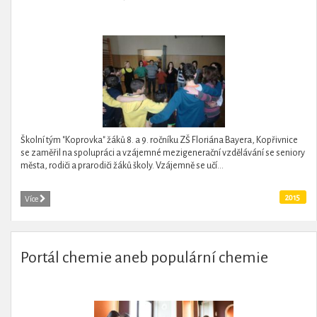
Školní tým "Koprovka" žáků 8. a 9. ročníku ZŠ Floriána Bayera, Kopřivnice
se zaměřil na spolupráci a vzájemné mezigenerační vzdělávání se seniory
města, rodiči a prarodiči žáků školy. Vzájemně se učí...
2015
Více
Portál chemie aneb populární chemie