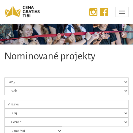
Předchozí
Dalš
Nominované projekty