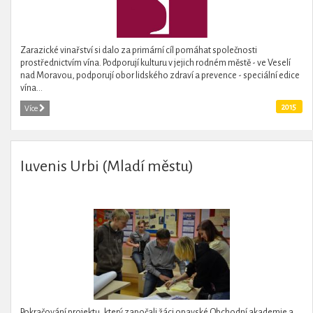
Zarazické vinařství si dalo za primární cíl pomáhat společnosti
prostřednictvím vína. Podporují kulturu v jejich rodném městě - ve Veselí
nad Moravou, podporují obor lidského zdraví a prevence - speciální edice
vína...
2015
Více
Iuvenis Urbi (Mladí městu)
Pokračování projektu, který započali žáci opavské Obchodní akademie a