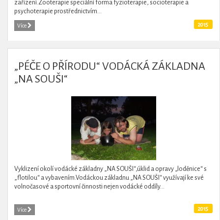
zařízení.Zooterapie speciální forma fyzioterapie, socioterapie a
psychoterapie prostřednictvím...
2015
Více
„PÉČE O PŘÍRODU“ VODÁCKÁ ZÁKLADNA
„NA SOUŠI“
Vyklizení okolí vodácké základny „NA SOUŠI“,úklid a opravy „loděnice“ s
„flotilou“ a vybavením.Vodáckou základnu „NA SOUŠI“ využívají ke své
volnočasové a sportovní činnosti nejen vodácké oddíly...
2015
Více