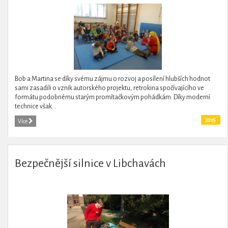
Bob a Martina se díky svému zájmu o rozvoj a posílení hlubších hodnot
sami zasadili o vznik autorského projektu, retrokina spočívajícího ve
formátu podobnému starým promítačkovým pohádkám. Díky moderní
technice však...
2015
Více
Bezpečnější silnice v Libchavách