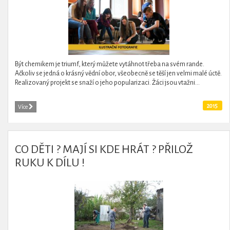
Být chemikem je triumf, který můžete vytáhnot třeba na svém rande.
Ačkoliv se jedná o krásný vědní obor, všeobecně se těší jen velmi malé úctě.
Realizovaný projekt se snaží o jeho popularizaci. Žáci jsou vtažni...
2015
Více
CO DĚTI ? MAJÍ SI KDE HRÁT ? PŘILOŽ
RUKU K DÍLU !