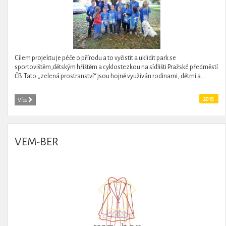
Cílem projektu je péče o přírodu a to vyčistit a uklidit park se
sportovištěm,dětským hřištěm a cyklostezkou na sídlišti Pražské předměstí
ČB. Tato „zelená prostranství“ jsou hojně využíván rodinami, dětmi a...
2015
Více
VEM-BER