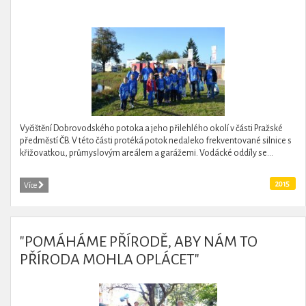
Vyčištění Dobrovodského potoka a jeho přilehlého okolí v části Pražské
předměstí ČB. V této části protéká potok nedaleko frekventované silnice s
křižovatkou, průmyslovým areálem a garážemi. Vodácké oddíly se...
2015
Více
"POMÁHÁME PŘÍRODĚ, ABY NÁM TO
PŘÍRODA MOHLA OPLÁCET"