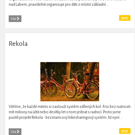
nad Labem, pravidelně organizuje pro děti z místní základní...
2015
Více
Rekola
Věříme, že každé město si zaslouží systém sdílených kol. A to bez nutnosti
mít miliony na účtě nebo desítky let o tom jednat s radnicí. Proto jsme
pustili projekt Rekola - bezstanicový bikesharingový systém. Již nyní...
2015
Více