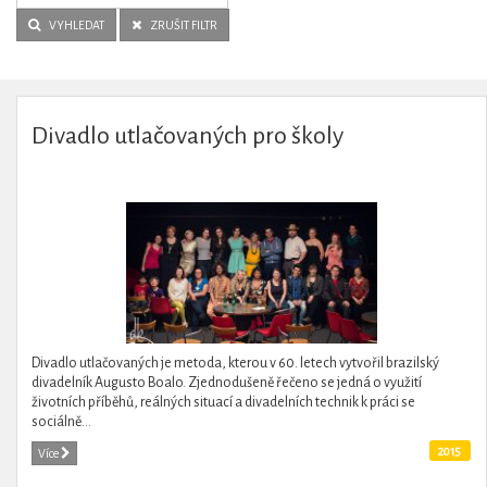
VYHLEDAT
ZRUŠIT FILTR
Divadlo utlačovaných pro školy
Divadlo utlačovaných je metoda, kterou v 60. letech vytvořil brazilský
divadelník Augusto Boalo. Zjednodušeně řečeno se jedná o využití
životních příběhů, reálných situací a divadelních technik k práci se
sociálně...
2015
Více