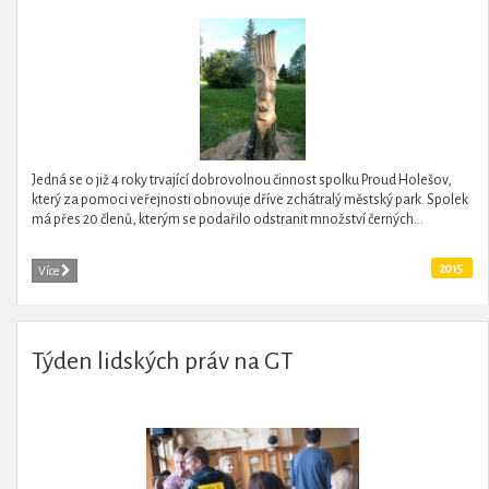
Jedná se o již 4 roky trvající dobrovolnou činnost spolku Proud Holešov,
který za pomoci veřejnosti obnovuje dříve zchátralý městský park. Spolek
má přes 20 členů, kterým se podařilo odstranit množství černých...
2015
Více
Týden lidských práv na GT