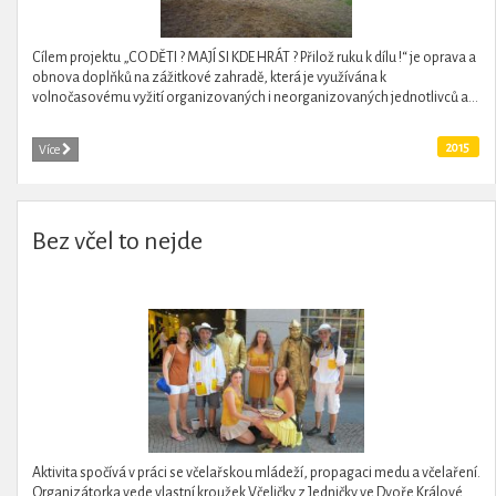
Cílem projektu „CO DĚTI ? MAJÍ SI KDE HRÁT ? Přilož ruku k dílu !“ je oprava a
obnova doplňků na zážitkové zahradě, která je využívána k
volnočasovému vyžití organizovaných i neorganizovaných jednotlivců a...
2015
Více
Bez včel to nejde
Aktivita spočívá v práci se včelařskou mládeží, propagaci medu a včelaření.
Organizátorka vede vlastní kroužek Včeličky z Jedničky ve Dvoře Králové