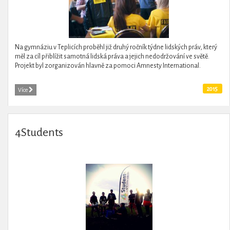
Na gymnáziu v Teplicích proběhl již druhý ročník týdne lidských práv, který
měl za cíl přiblížit samotná lidská práva a jejich nedodržování ve světě.
Projekt byl zorganizován hlavně za pomoci Amnesty International.
2015
Více
4Students