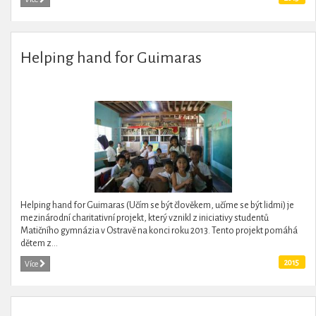
Helping hand for Guimaras
Helping hand for Guimaras (Učím se být člověkem, učíme se být lidmi) je
mezinárodní charitativní projekt, který vznikl z iniciativy studentů
Matičního gymnázia v Ostravě na konci roku 2013. Tento projekt pomáhá
dětem z...
2015
Více