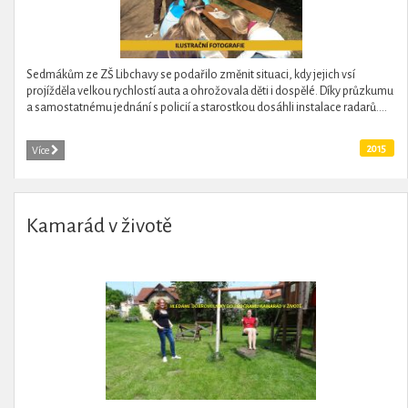
Sedmákům ze ZŠ Libchavy se podařilo změnit situaci, kdy jejich vsí
projížděla velkou rychlostí auta a ohrožovala děti i dospělé. Díky průzkumu
a samostatnému jednání s policií a starostkou dosáhli instalace radarů....
2015
Více
Kamarád v životě