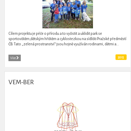
Cílem projektu je péče o přírodu a to vyčistit a uklidit park se
sportovištěm,dětským hřištěm a cyklostezkou na sídlišti Pražské předměstí
ČB. Tato „zelená prostranství“ jsou hojně využíván rodinami, dětmi a...
2015
Více
VEM-BER