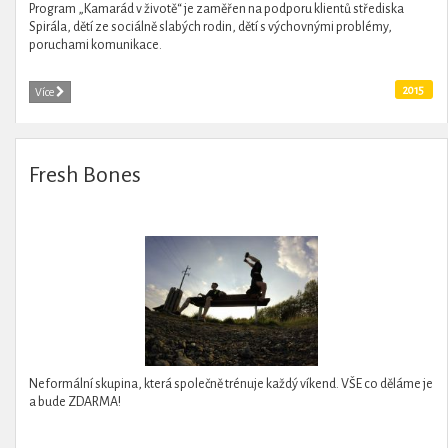
Program „Kamarád v životě“ je zaměřen na podporu klientů střediska
Spirála, dětí ze sociálně slabých rodin, dětí s výchovnými problémy,
poruchami komunikace.
2015
Více
Fresh Bones
Neformální skupina, která společně trénuje každý víkend. VŠE co děláme je
a bude ZDARMA!