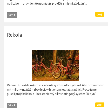
nad Labem, pravidelně organizuje pro děti z místní základní...
2015
Více
Rekola
Věříme, že každé město si zaslouží systém sdílených kol. A to bez nutnosti
mít miliony na účtě nebo desítky let o tom jednat s radnicí. Proto jsme
pustili projekt Rekola - bezstanicový bikesharingový systém. Již nyní...
2015
Více