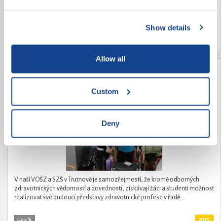
DRUHÝCH. Realizace zooterapie v Domově důchodců Dobrá Voda u
ČB.Poskytnutí zážitkové zooterapie a zooaktivit místním uživatelům
služeb v tomto zařízení.Zooterapie...
Show details
2015
Více
Allow all
Když stáří nemůže, mládí pomůže
Custom
Deny
V naší VOŠZ a SZŠ v Trutnově je samozřejmostí, že kromě odborných
zdravotnických vědomostí a dovedností, získávají žáci a studenti možnost
realizovat své budoucí představy zdravotnické profese v řadě...
2015
Více