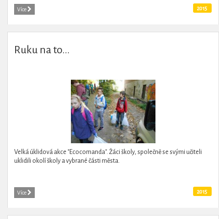
2015
Více
Ruku na to...
Velká úklidová akce "Ecocomanda". Žáci školy, společně se svými učiteli
uklidili okolí školy a vybrané části města.
2015
Více