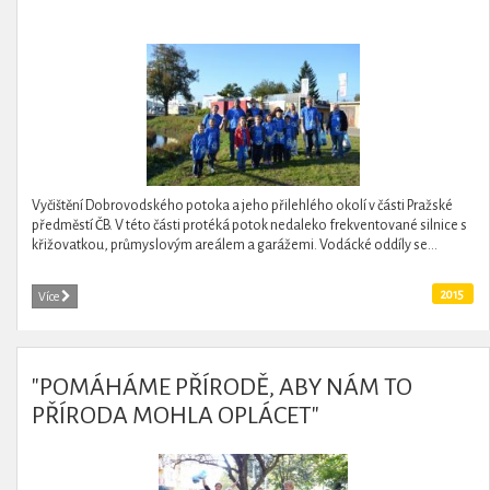
Vyčištění Dobrovodského potoka a jeho přilehlého okolí v části Pražské
předměstí ČB. V této části protéká potok nedaleko frekventované silnice s
křižovatkou, průmyslovým areálem a garážemi. Vodácké oddíly se...
2015
Více
"POMÁHÁME PŘÍRODĚ, ABY NÁM TO
PŘÍRODA MOHLA OPLÁCET"