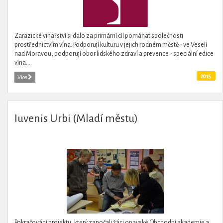
Zarazické vinařství si dalo za primární cíl pomáhat společnosti
prostřednictvím vína. Podporují kulturu v jejich rodném městě - ve Veselí
nad Moravou, podporují obor lidského zdraví a prevence - speciální edice
vína...
2015
Více
Iuvenis Urbi (Mladí městu)
Pokračování projektu, který započali žáci opavské Obchodní akademie a