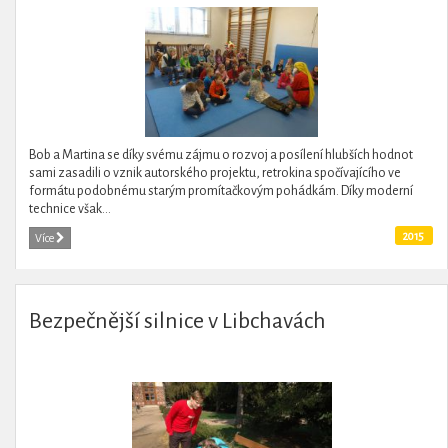
Bob a Martina se díky svému zájmu o rozvoj a posílení hlubších hodnot
sami zasadili o vznik autorského projektu, retrokina spočívajícího ve
formátu podobnému starým promítačkovým pohádkám. Díky moderní
technice však...
2015
Více
Bezpečnější silnice v Libchavách