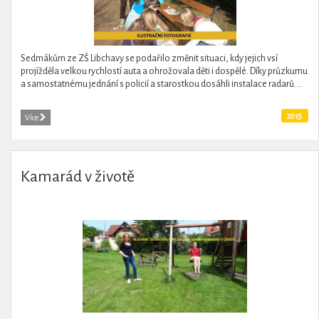
Sedmákům ze ZŠ Libchavy se podařilo změnit situaci, kdy jejich vsí
projížděla velkou rychlostí auta a ohrožovala děti i dospělé. Díky průzkumu
a samostatnému jednání s policií a starostkou dosáhli instalace radarů....
2015
Více
Kamarád v životě