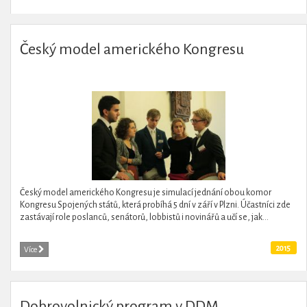
Český model amerického Kongresu
Český model amerického Kongresu je simulací jednání obou komor
Kongresu Spojených států, která probíhá 5 dní v září v Plzni. Účastníci zde
zastávají role poslanců, senátorů, lobbistů i novinářů a učí se, jak...
2015
Více
Dobrovolnický program v DDM