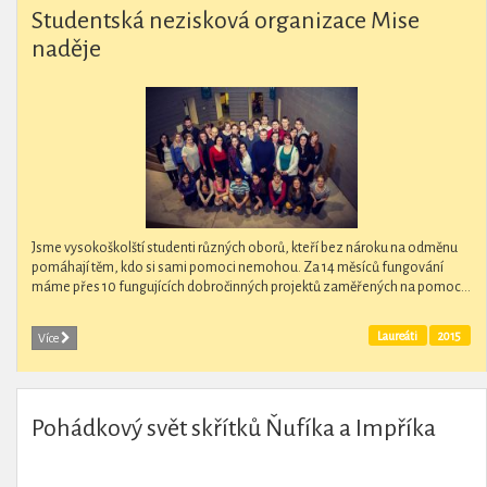
Studentská nezisková organizace Mise
naděje
Jsme vysokoškolští studenti různých oborů, kteří bez nároku na odměnu
pomáhají těm, kdo si sami pomoci nemohou. Za 14 měsíců fungování
máme přes 10 fungujících dobročinných projektů zaměřených na pomoc...
Laureáti
2015
Více
Pohádkový svět skřítků Ňufíka a Impříka