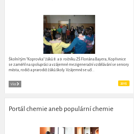
Školní tým "Koprovka" žáků 8. a 9. ročníku ZŠ Floriána Bayera, Kopřivnice
se zaměřil na spolupráci a vzájemné mezigenerační vzdělávání se seniory
města, rodiči a prarodiči žáků školy. Vzájemně se učí...
2015
Více
Portál chemie aneb populární chemie