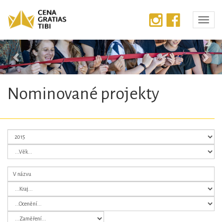
Předchozí
Dalš
Nominované projekty