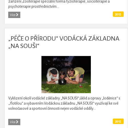
zařízení.Zooterapie speciální forma fyzioterapie, socioterapie a
psychoterapie prostřednictvím...
2015
Více
„PÉČE O PŘÍRODU“ VODÁCKÁ ZÁKLADNA
„NA SOUŠI“
Vyklizení okolí vodácké základny „NA SOUŠI“,úklid a opravy „loděnice“ s
„flotilou“ a vybavením.Vodáckou základnu „NA SOUŠI“ využívají ke své
volnočasové a sportovní činnosti nejen vodácké oddíly...
2015
Více