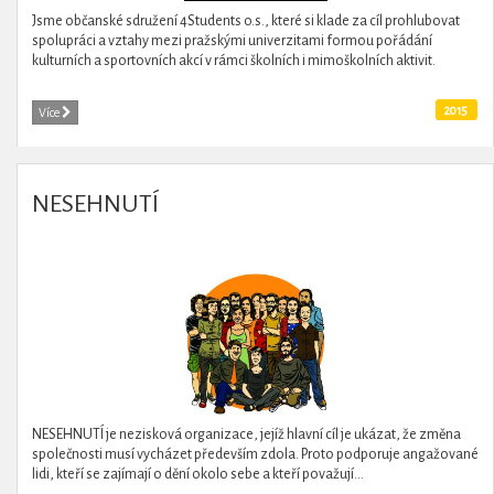
Jsme občanské sdružení 4Students o.s., které si klade za cíl prohlubovat
spolupráci a vztahy mezi pražskými univerzitami formou pořádání
kulturních a sportovních akcí v rámci školních i mimoškolních aktivit.
2015
Více
NESEHNUTÍ
NESEHNUTÍ je nezisková organizace, jejíž hlavní cíl je ukázat, že změna
společnosti musí vycházet především zdola. Proto podporuje angažované
lidi, kteří se zajímají o dění okolo sebe a kteří považují...