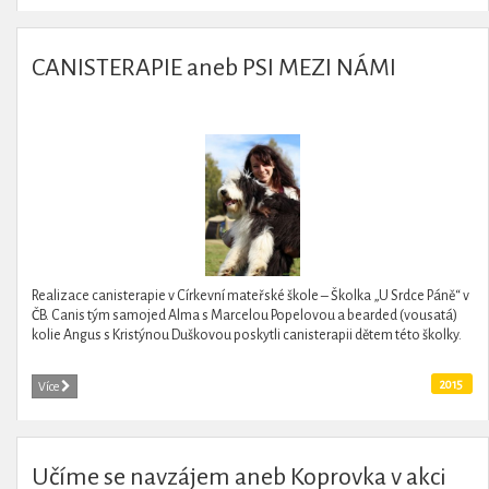
CANISTERAPIE aneb PSI MEZI NÁMI
Realizace canisterapie v Církevní mateřské škole – Školka „U Srdce Páně“ v
ČB. Canis tým samojed Alma s Marcelou Popelovou a bearded (vousatá)
kolie Angus s Kristýnou Duškovou poskytli canisterapii dětem této školky.
2015
Více
Učíme se navzájem aneb Koprovka v akci