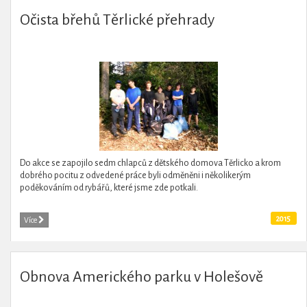
Očista břehů Těrlické přehrady
Do akce se zapojilo sedm chlapců z dětského domova Těrlicko a krom
dobrého pocitu z odvedené práce byli odměněni i několikerým
poděkováním od rybářů, které jsme zde potkali.
2015
Více
Obnova Amerického parku v Holešově