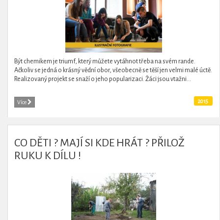
Být chemikem je triumf, který můžete vytáhnot třeba na svém rande.
Ačkoliv se jedná o krásný vědní obor, všeobecně se těší jen velmi malé úctě.
Realizovaný projekt se snaží o jeho popularizaci. Žáci jsou vtažni...
2015
Více
CO DĚTI ? MAJÍ SI KDE HRÁT ? PŘILOŽ
RUKU K DÍLU !