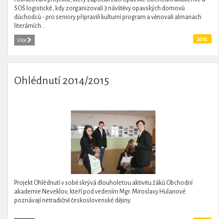
SOŠ logistické, kdy zorganizovali 3 návštěvy opavských domovů
důchodců - pro seniory připravili kulturní program a věnovali almanach
literárních...
2015
Více
Ohlédnutí 2014/2015
Projekt Ohlédnutí v sobě skrývá dlouholetou aktivitu žáků Obchodní
akademie Neveklov, kteří pod vedením Mgr. Miroslavy Hulanové
poznávají netradičně československé dějiny.