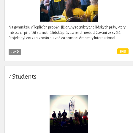
Na gymnáziu v Teplicích proběhl již druhý ročník týdne lidských práv, který
měl za cíl přiblížit samotná lidská práva a jejich nedodržování ve světě.
Projekt byl zorganizován hlavně za pomoci Amnesty International.
2015
Více
4Students