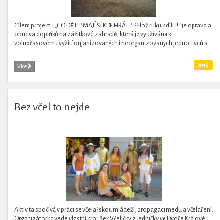
Cílem projektu „CO DĚTI ? MAJÍ SI KDE HRÁT ? Přilož ruku k dílu !“ je oprava a
obnova doplňků na zážitkové zahradě, která je využívána k
volnočasovému vyžití organizovaných i neorganizovaných jednotlivců a...
2015
Více
Bez včel to nejde
Aktivita spočívá v práci se včelařskou mládeží, propagaci medu a včelaření.
Organizátorka vede vlastní kroužek Včeličky z Jedničky ve Dvoře Králové