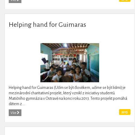
Helping hand for Guimaras
Helping hand for Guimaras (Učím se být člověkem, učíme se být lidmi) je
mezinárodní charitativní projekt, který vznikl z iniciativy studentů
Matičního gymnázia v Ostravě na konci roku 2013. Tento projekt pomáhá
dětem z...
2015
Více