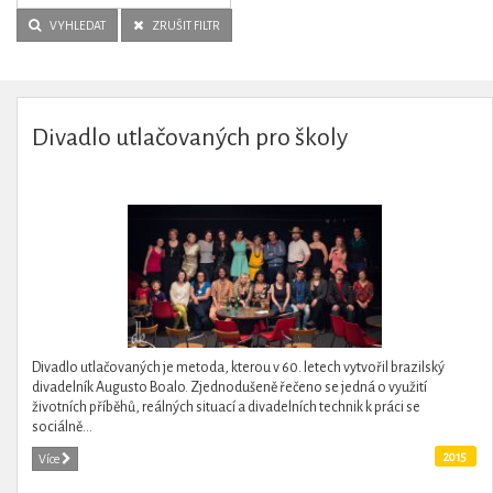
VYHLEDAT
ZRUŠIT FILTR
Divadlo utlačovaných pro školy
Divadlo utlačovaných je metoda, kterou v 60. letech vytvořil brazilský
divadelník Augusto Boalo. Zjednodušeně řečeno se jedná o využití
životních příběhů, reálných situací a divadelních technik k práci se
sociálně...
2015
Více