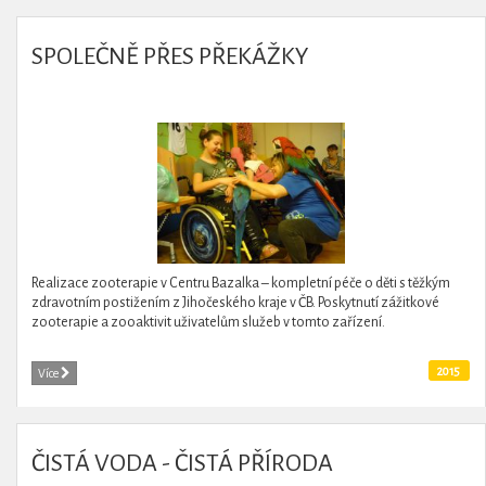
SPOLEČNĚ PŘES PŘEKÁŽKY
Realizace zooterapie v Centru Bazalka – kompletní péče o děti s těžkým
zdravotním postižením z Jihočeského kraje v ČB. Poskytnutí zážitkové
zooterapie a zooaktivit uživatelům služeb v tomto zařízení.
2015
Více
ČISTÁ VODA - ČISTÁ PŘÍRODA