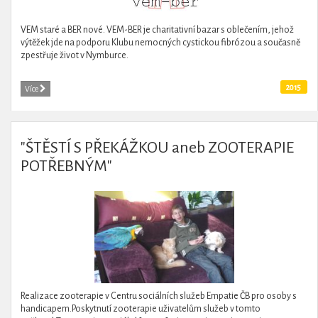
VEM staré a BER nové. VEM-BER je charitativní bazar s oblečením, jehož
výtěžek jde na podporu Klubu nemocných cystickou fibrózou a současně
zpestřuje život v Nymburce.
2015
Více
"ŠTĚSTÍ S PŘEKÁŽKOU aneb ZOOTERAPIE
POTŘEBNÝM"
Realizace zooterapie v Centru sociálních služeb Empatie ČB pro osoby s
handicapem.Poskytnutí zooterapie uživatelům služeb v tomto