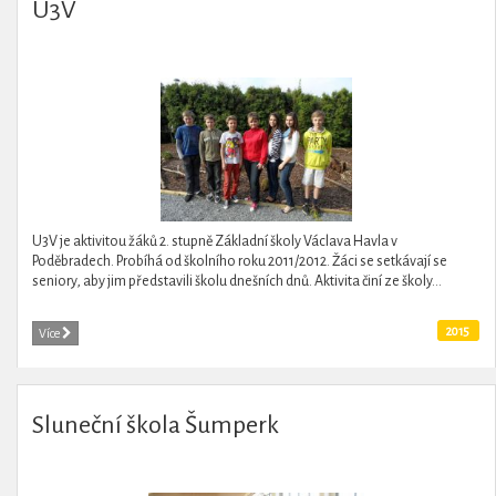
U3V
U3V je aktivitou žáků 2. stupně Základní školy Václava Havla v
Poděbradech. Probíhá od školního roku 2011/2012. Žáci se setkávají se
seniory, aby jim představili školu dnešních dnů. Aktivita činí ze školy...
2015
Více
Sluneční škola Šumperk