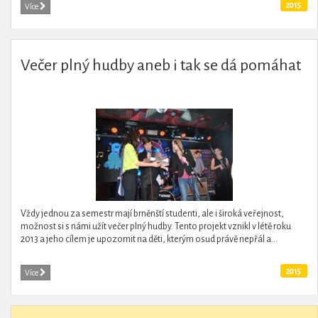
2015
Více
Večer plný hudby aneb i tak se dá pomáhat
Vždy jednou za semestr mají brněnští studenti, ale i široká veřejnost,
možnost si s námi užít večer plný hudby. Tento projekt vznikl v létě roku
2013 a jeho cílem je upozornit na děti, kterým osud právě nepřál a...
2015
Více