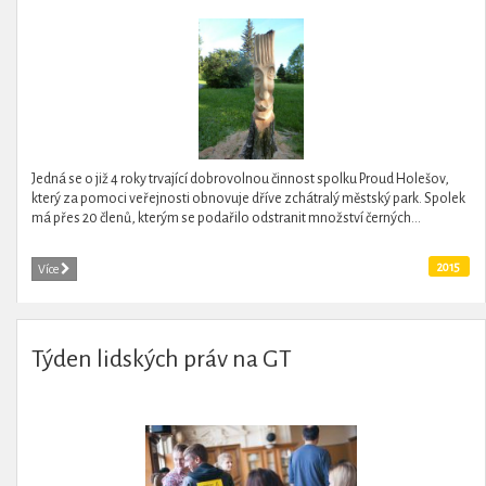
Jedná se o již 4 roky trvající dobrovolnou činnost spolku Proud Holešov,
který za pomoci veřejnosti obnovuje dříve zchátralý městský park. Spolek
má přes 20 členů, kterým se podařilo odstranit množství černých...
2015
Více
Týden lidských práv na GT