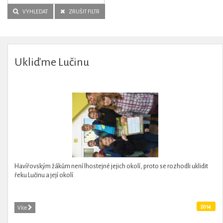
VYHLEDAT
ZRUŠIT FILTR
Ukliďme Lučinu
Havířovským žákům není lhostejné jejich okolí, proto se rozhodli uklidit
řeku Lučinu a její okolí.
2014
Více