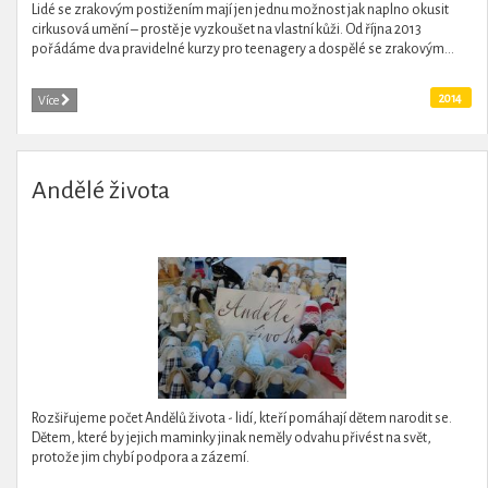
Lidé se zrakovým postižením mají jen jednu možnost jak naplno okusit
cirkusová umění – prostě je vyzkoušet na vlastní kůži. Od října 2013
pořádáme dva pravidelné kurzy pro teenagery a dospělé se zrakovým...
2014
Více
Andělé života
Rozšiřujeme počet Andělů života - lidí, kteří pomáhají dětem narodit se.
Dětem, které by jejich maminky jinak neměly odvahu přivést na svět,
protože jim chybí podpora a zázemí.