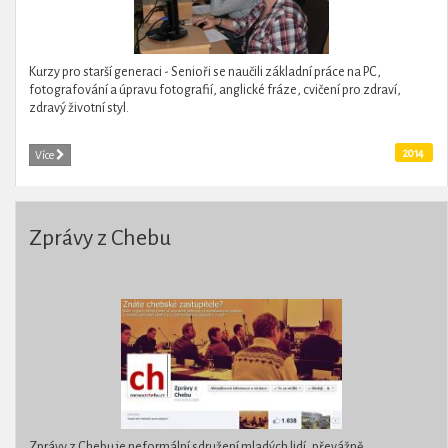
Kurzy pro starší generaci - Senioři se naučili základní práce na PC,
fotografování a úpravu fotografií, anglické fráze, cvičení pro zdraví,
zdravý životní styl.
2014
Více
Zprávy z Chebu
Zprávy z Chebu je neformální sdružení mladých lidí, převážně