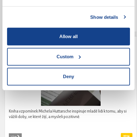
kombinovanou vadu - dysfázii a lehké mentální postižení. Navíc je autista.
A jak jsme Jendu přijali mezi sebe? A jak se cítí mezi námi Jenda?
Show details
2014
Více
Allow all
Vzpomínky z let 1923-1966
Custom
Deny
Kniha vzpomínek Michela Huttarsche inspiruje mladé lidi k tomu, aby si
vážili doby, ve které žijí, a mysleli pozitivně.
2014
Více