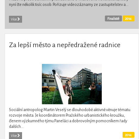
nyní čte několik tisíc osob. Pořizuje videozáznamy ze zastupitelstev a...
Finalisté
2014
Více
Za lepší město a nepředražené radnice
Sociální antropolog Martin Veselý se dlouhodobě aktivně věnuje tématu
rozvoje města. Je koordinátorem Pražského urbanistického kroužku,
členem výzkumného týmu Paneláci a dobrovolným pomocníkem řady
dalších...
2014
Více