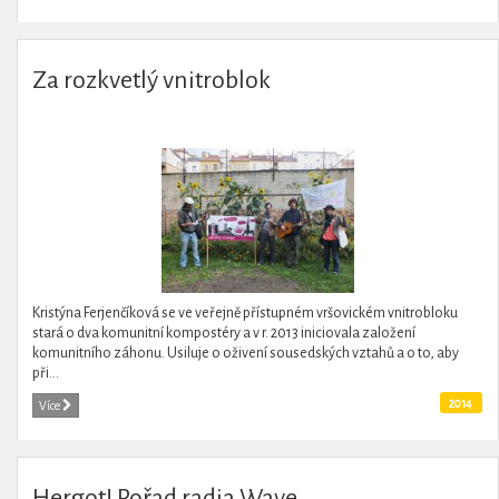
Za rozkvetlý vnitroblok
Kristýna Ferjenčíková se ve veřejně přístupném vršovickém vnitrobloku
stará o dva komunitní kompostéry a v r. 2013 iniciovala založení
komunitního záhonu. Usiluje o oživení sousedských vztahů a o to, aby
při...
2014
Více
Hergot! Pořad radia Wave