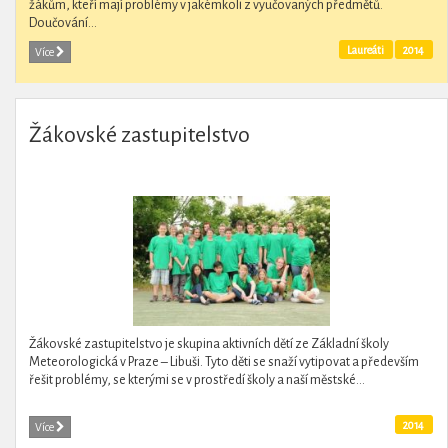
žákům, kteří mají problémy v jakémkoli z vyučovaných předmětů.
Doučování...
Laureáti
2014
Více
Žákovské zastupitelstvo
Žákovské zastupitelstvo je skupina aktivních dětí ze Základní školy
Meteorologická v Praze – Libuši. Tyto děti se snaží vytipovat a především
řešit problémy, se kterými se v prostředí školy a naší městské...
2014
Více