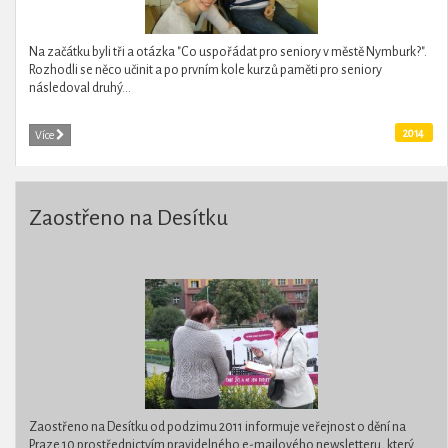
Na začátku byli tři a otázka "Co uspořádat pro seniory v městě Nymburk?".
Rozhodli se něco učinit a po prvním kole kurzů paměti pro seniory
následoval druhý...
2014
Více
Zaostřeno na Desítku
Zaostřeno na Desítku od podzimu 2011 informuje veřejnost o dění na
Praze 10 prostřednictvím pravidelného e-mailového newsletteru, který