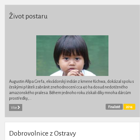
Život postaru
Augustin Allpa Grefa, ekvádorský indián z kmene Kichwa, dokázal spolu s
českými přáteli zabránit znehodnocení cca 40 ha dosud nedotčeného
amazonského pralesa. Během jednoho roku získali díky mnoha dárcům
prostředky,...
Finalisté
2014
Více
Dobrovolnice z Ostravy