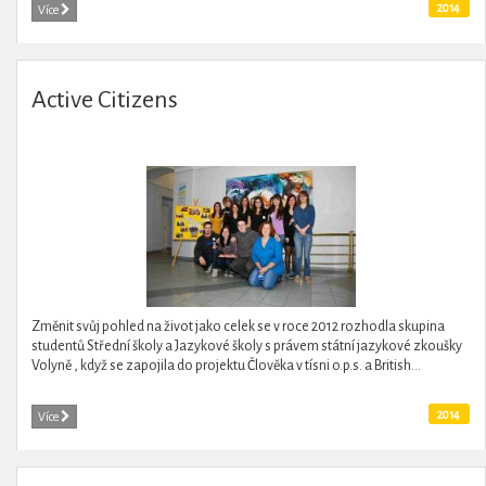
2014
Více
Active Citizens
Změnit svůj pohled na život jako celek se v roce 2012 rozhodla skupina
studentů Střední školy a Jazykové školy s právem státní jazykové zkoušky
Volyně , když se zapojila do projektu Člověka v tísni o.p.s. a British...
2014
Více