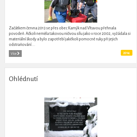
Začátkem června 2013 se přes obec Kamýk nad Vltavou přehnala
povodeň. Ačkoli neměla takovou ničivou sílu jako v roce 2002, vyžádala si
materiální škody a bylo zapotřebí jakékoli pomocné ruky při jejich
odstraňování....
2014
Více
Ohlédnutí