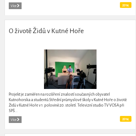
2014
Více
O životě Židů v Kutné Hoře
Projekt je zaměřen na rozšíření znalostí současných obyvatel
Kutnohorska a studentů Střední průmyslové školy v Kutné Hoře o životě
Židů v Kutné Hoře v 1. polovině 20. století. Televizní studio TV VOSA při
SPŠ...
2014
Více