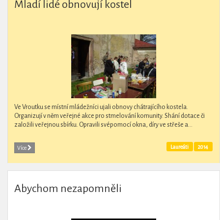
Mladí lidé obnovují kostel
Ve Vroutku se místní mládežníci ujali obnovy chátrajícího kostela.
Organizují v něm veřejné akce pro stmelování komunity. Shání dotace či
založili veřejnou sbírku. Opravili svépomocí okna, díry ve střeše a...
Laureáti
2014
Více
Abychom nezapomněli