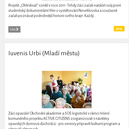
Projekt „Ohlédnutí“ vznikl v roce 2011. Tehdy žáci začali natáčet svůj první
studentský dokumentární film o vystěhování Neveklovska a současně
začali poznávat podrobnější historii svého kraje. Každý...
2014
Více
Iuvenis Urbi (Mladí městu)
Žáci opavské Obchodní akademie a SOŠ logistické v rámci řešení
komunitního projektu ACTIVE CITIZENS zorganizovali 3 návštěvy
opavských domovů důchodců - pro seniory připravili kulturní program a
věnovali almanach...