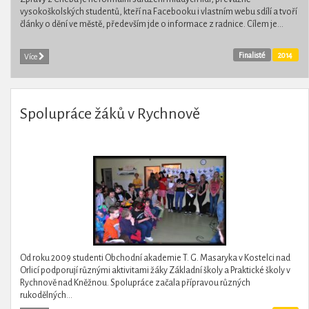
vysokoškolských studentů, kteří na Facebooku i vlastním webu sdílí a tvoří
články o dění ve městě, především jde o informace z radnice. Cílem je...
Finalisté
2014
Více
Spolupráce žáků v Rychnově
Od roku 2009 studenti Obchodní akademie T. G. Masaryka v Kostelci nad
Orlicí podporují různými aktivitami žáky Základní školy a Praktické školy v
Rychnově nad Kněžnou. Spolupráce začala přípravou různých
rukodělných...