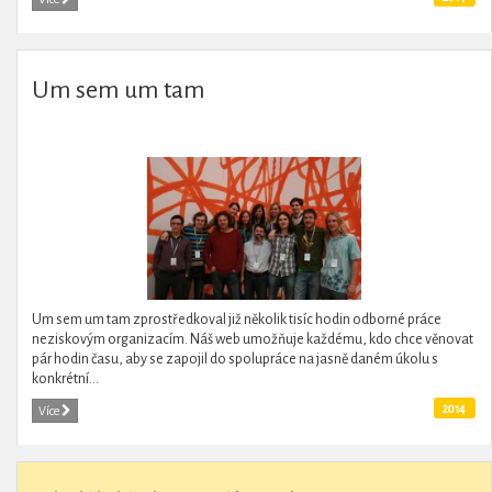
Um sem um tam
Um sem um tam zprostředkoval již několik tisíc hodin odborné práce
neziskovým organizacím. Náš web umožňuje každému, kdo chce věnovat
pár hodin času, aby se zapojil do spolupráce na jasně daném úkolu s
konkrétní...
2014
Více