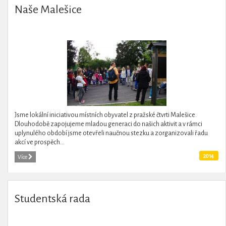
Naše Malešice
Jsme lokální iniciativou místních obyvatel z pražské čtvrti Malešice.
Dlouhodobě zapojujeme mladou generaci do našich aktivit a v rámci
uplynulého období jsme otevřeli naučnou stezku a zorganizovali řadu
akcí ve prospěch...
2014
Více
Studentská rada