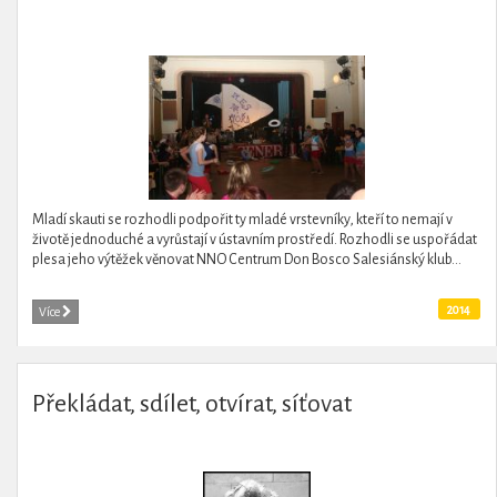
Mladí skauti se rozhodli podpořit ty mladé vrstevníky, kteří to nemají v
životě jednoduché a vyrůstají v ústavním prostředí. Rozhodli se uspořádat
plesa jeho výtěžek věnovat NNO Centrum Don Bosco Salesiánský klub...
2014
Více
Překládat, sdílet, otvírat, síťovat