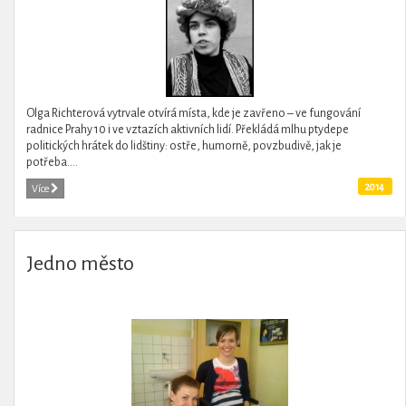
Olga Richterová vytrvale otvírá místa, kde je zavřeno – ve fungování
radnice Prahy 10 i ve vztazích aktivních lidí. Překládá mlhu ptydepe
politických hrátek do lidštiny: ostře, humorně, povzbudivě, jak je
potřeba....
2014
Více
Jedno město