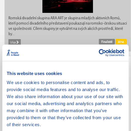
Romská divadelní skupina ARA ART je skupina mladých aktivních Romů,
kteří pomocí divadelního představení poukazují na romsko-českou situaci
ve společnosti. Cílem skupiny je vytvářet na svých akcích prostředí, které
by...
Finalisté
2014
Více
Jenda je náš kamarád
This website uses cookies
We use cookies to personalise content and ads, to
provide social media features and to analyse our traffic.
We also share information about your use of our site with
our social media, advertising and analytics partners who
may combine it with other information that you’ve
provided to them or that they’ve collected from your use
of their services.
Jenda přišel do naší školy v Šaraticích před dvěma roky z Elpisu z Brna. Má