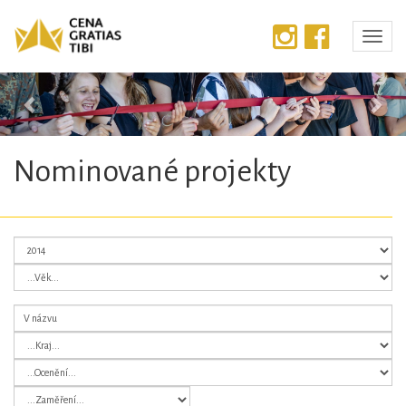
Předchozí
Dalš
Nominované projekty