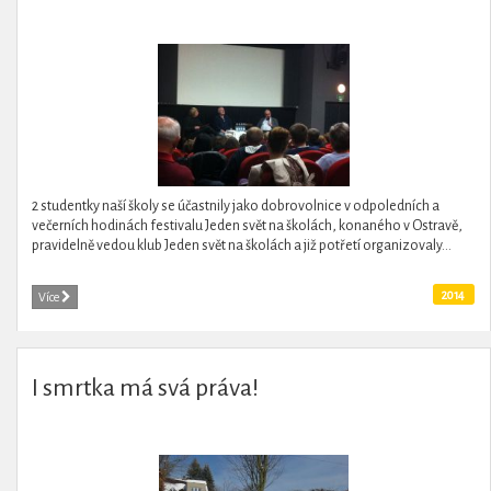
2 studentky naší školy se účastnily jako dobrovolnice v odpoledních a
večerních hodinách festivalu Jeden svět na školách, konaného v Ostravě,
pravidelně vedou klub Jeden svět na školách a již potřetí organizovaly...
2014
Více
I smrtka má svá práva!