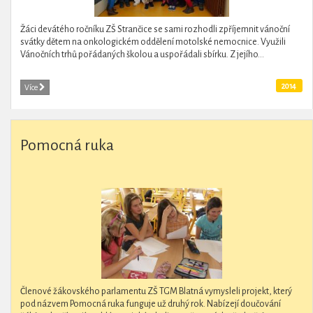
Žáci devátého ročníku ZŠ Strančice se sami rozhodli zpříjemnit vánoční
svátky dětem na onkologickém oddělení motolské nemocnice. Využili
Vánočních trhů pořádaných školou a uspořádali sbírku. Z jejího...
2014
Více
Pomocná ruka
Členové žákovského parlamentu ZŠ TGM Blatná vymysleli projekt, který
pod názvem Pomocná ruka funguje už druhý rok. Nabízejí doučování