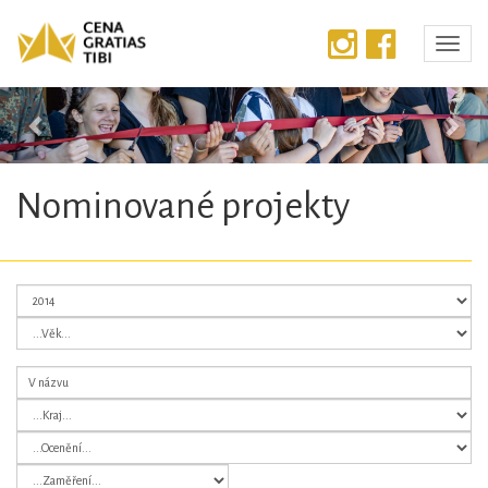
Předchozí
Dalš
Nominované projekty