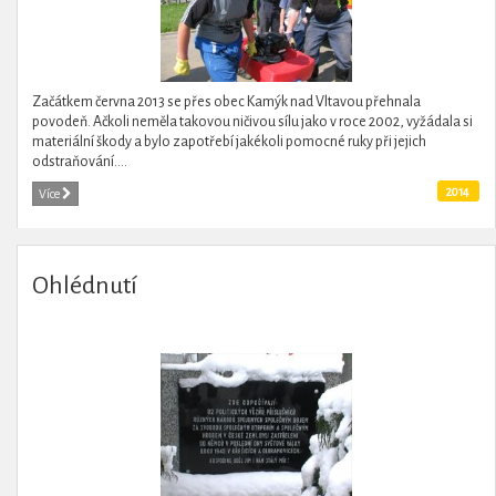
Začátkem června 2013 se přes obec Kamýk nad Vltavou přehnala
povodeň. Ačkoli neměla takovou ničivou sílu jako v roce 2002, vyžádala si
materiální škody a bylo zapotřebí jakékoli pomocné ruky při jejich
odstraňování....
2014
Více
Ohlédnutí