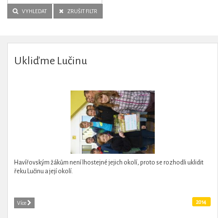
VYHLEDAT
ZRUŠIT FILTR
Ukliďme Lučinu
Havířovským žákům není lhostejné jejich okolí, proto se rozhodli uklidit
řeku Lučinu a její okolí.
2014
Více