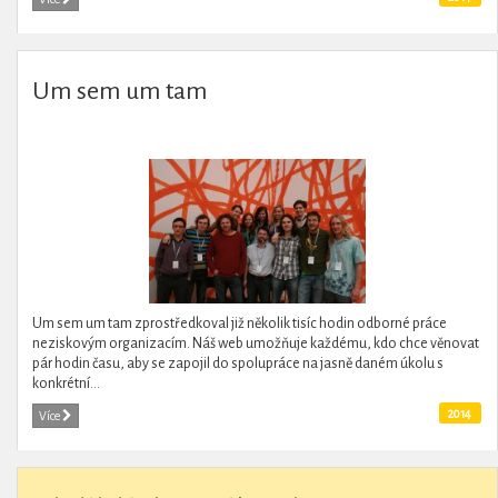
Um sem um tam
Um sem um tam zprostředkoval již několik tisíc hodin odborné práce
neziskovým organizacím. Náš web umožňuje každému, kdo chce věnovat
pár hodin času, aby se zapojil do spolupráce na jasně daném úkolu s
konkrétní...
2014
Více