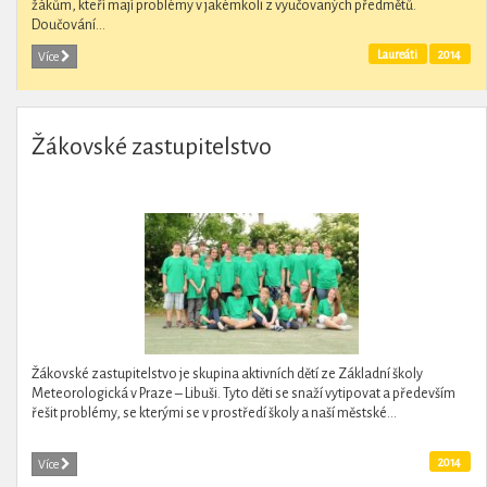
žákům, kteří mají problémy v jakémkoli z vyučovaných předmětů.
Doučování...
Laureáti
2014
Více
Žákovské zastupitelstvo
Žákovské zastupitelstvo je skupina aktivních dětí ze Základní školy
Meteorologická v Praze – Libuši. Tyto děti se snaží vytipovat a především
řešit problémy, se kterými se v prostředí školy a naší městské...
2014
Více