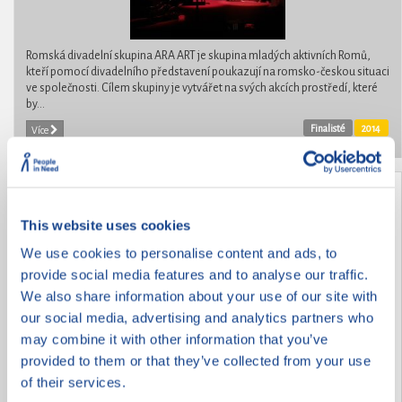
Romská divadelní skupina ARA ART je skupina mladých aktivních Romů,
kteří pomocí divadelního představení poukazují na romsko-českou situaci
ve společnosti. Cílem skupiny je vytvářet na svých akcích prostředí, které
by...
Finalisté
2014
Více
Jenda je náš kamarád
This website uses cookies
We use cookies to personalise content and ads, to
provide social media features and to analyse our traffic.
We also share information about your use of our site with
our social media, advertising and analytics partners who
may combine it with other information that you’ve
provided to them or that they’ve collected from your use
of their services.
Jenda přišel do naší školy v Šaraticích před dvěma roky z Elpisu z Brna. Má