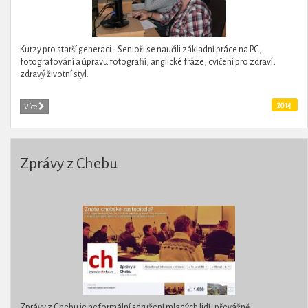
Kurzy pro starší generaci - Senioři se naučili základní práce na PC,
fotografování a úpravu fotografií, anglické fráze, cvičení pro zdraví,
zdravý životní styl.
2014
Více
Zprávy z Chebu
Zprávy z Chebu je neformální sdružení mladých lidí, převážně