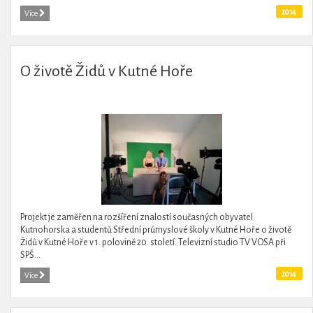
2014
Více
O životě Židů v Kutné Hoře
Projekt je zaměřen na rozšíření znalostí současných obyvatel
Kutnohorska a studentů Střední průmyslové školy v Kutné Hoře o životě
Židů v Kutné Hoře v 1. polovině 20. století. Televizní studio TV VOSA při
SPŠ...
2014
Více