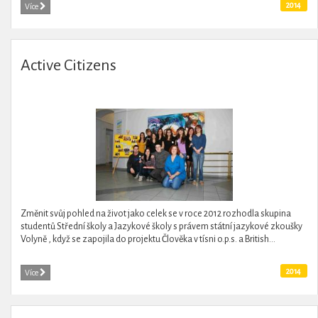
2014
Více
Active Citizens
Změnit svůj pohled na život jako celek se v roce 2012 rozhodla skupina
studentů Střední školy a Jazykové školy s právem státní jazykové zkoušky
Volyně , když se zapojila do projektu Člověka v tísni o.p.s. a British...
2014
Více