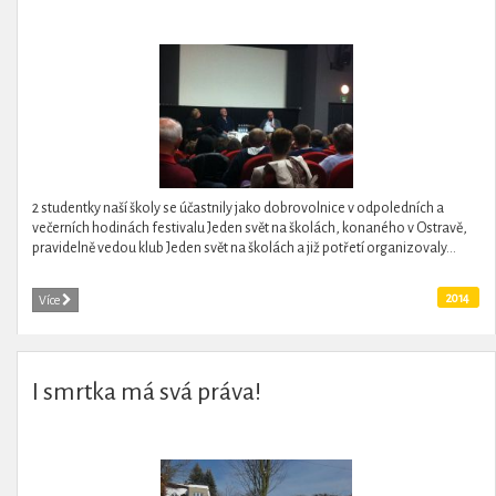
2 studentky naší školy se účastnily jako dobrovolnice v odpoledních a
večerních hodinách festivalu Jeden svět na školách, konaného v Ostravě,
pravidelně vedou klub Jeden svět na školách a již potřetí organizovaly...
2014
Více
I smrtka má svá práva!