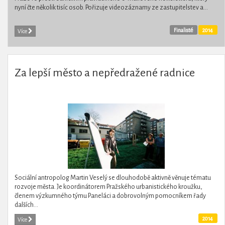
nyní čte několik tisíc osob. Pořizuje videozáznamy ze zastupitelstev a...
Finalisté
2014
Více
Za lepší město a nepředražené radnice
Sociální antropolog Martin Veselý se dlouhodobě aktivně věnuje tématu
rozvoje města. Je koordinátorem Pražského urbanistického kroužku,
členem výzkumného týmu Paneláci a dobrovolným pomocníkem řady
dalších...
2014
Více