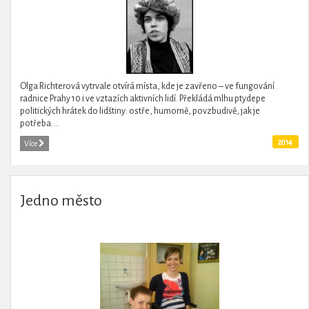
Olga Richterová vytrvale otvírá místa, kde je zavřeno – ve fungování
radnice Prahy 10 i ve vztazích aktivních lidí. Překládá mlhu ptydepe
politických hrátek do lidštiny: ostře, humorně, povzbudivě, jak je
potřeba....
2014
Více
Jedno město