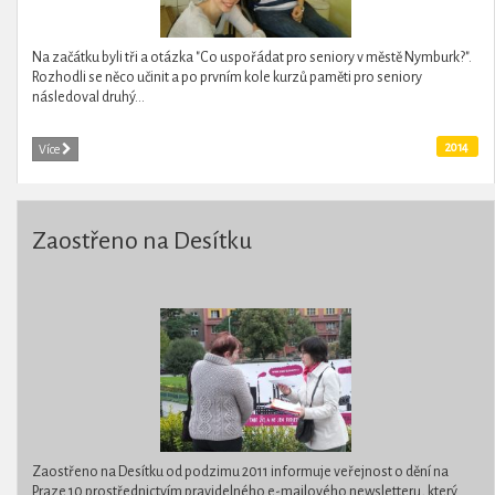
Na začátku byli tři a otázka "Co uspořádat pro seniory v městě Nymburk?".
Rozhodli se něco učinit a po prvním kole kurzů paměti pro seniory
následoval druhý...
2014
Více
Zaostřeno na Desítku
Zaostřeno na Desítku od podzimu 2011 informuje veřejnost o dění na
Praze 10 prostřednictvím pravidelného e-mailového newsletteru, který