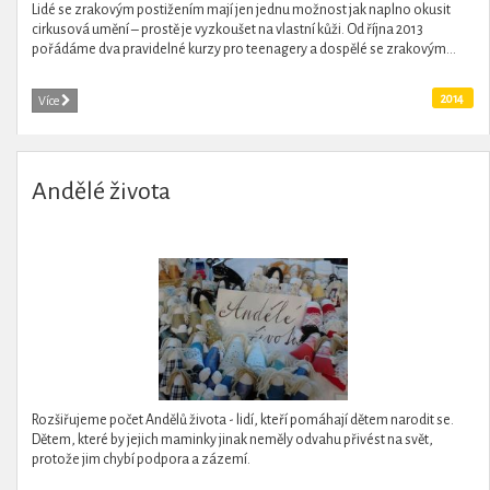
Lidé se zrakovým postižením mají jen jednu možnost jak naplno okusit
cirkusová umění – prostě je vyzkoušet na vlastní kůži. Od října 2013
pořádáme dva pravidelné kurzy pro teenagery a dospělé se zrakovým...
2014
Více
Andělé života
Rozšiřujeme počet Andělů života - lidí, kteří pomáhají dětem narodit se.
Dětem, které by jejich maminky jinak neměly odvahu přivést na svět,
protože jim chybí podpora a zázemí.