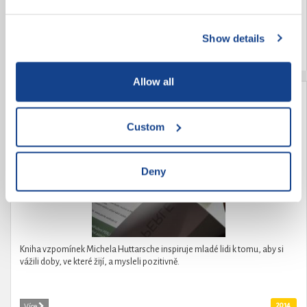
kombinovanou vadu - dysfázii a lehké mentální postižení. Navíc je autista.
A jak jsme Jendu přijali mezi sebe? A jak se cítí mezi námi Jenda?
Show details
2014
Více
Allow all
Vzpomínky z let 1923-1966
Custom
Deny
Kniha vzpomínek Michela Huttarsche inspiruje mladé lidi k tomu, aby si
vážili doby, ve které žijí, a mysleli pozitivně.
2014
Více