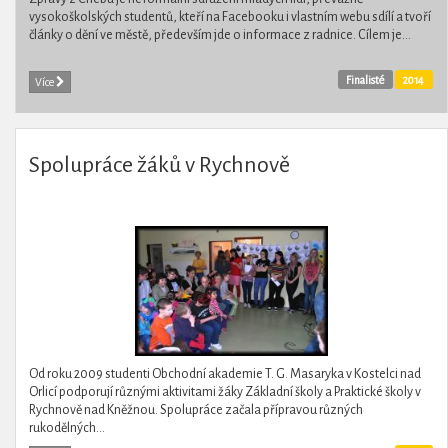
vysokoškolských studentů, kteří na Facebooku i vlastním webu sdílí a tvoří
články o dění ve městě, především jde o informace z radnice. Cílem je...
Finalisté
2014
Více
Spolupráce žáků v Rychnově
Od roku 2009 studenti Obchodní akademie T. G. Masaryka v Kostelci nad
Orlicí podporují různými aktivitami žáky Základní školy a Praktické školy v
Rychnově nad Kněžnou. Spolupráce začala přípravou různých
rukodělných...