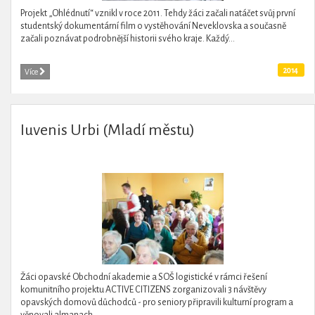
Projekt „Ohlédnutí“ vznikl v roce 2011. Tehdy žáci začali natáčet svůj první
studentský dokumentární film o vystěhování Neveklovska a současně
začali poznávat podrobnější historii svého kraje. Každý...
2014
Více
Iuvenis Urbi (Mladí městu)
Žáci opavské Obchodní akademie a SOŠ logistické v rámci řešení
komunitního projektu ACTIVE CITIZENS zorganizovali 3 návštěvy
opavských domovů důchodců - pro seniory připravili kulturní program a
věnovali almanach...