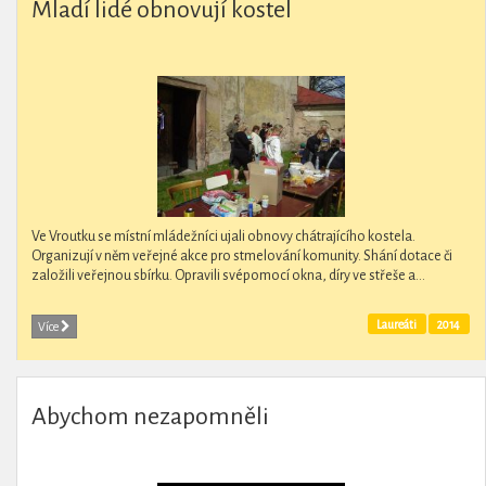
Mladí lidé obnovují kostel
Ve Vroutku se místní mládežníci ujali obnovy chátrajícího kostela.
Organizují v něm veřejné akce pro stmelování komunity. Shání dotace či
založili veřejnou sbírku. Opravili svépomocí okna, díry ve střeše a...
Laureáti
2014
Více
Abychom nezapomněli