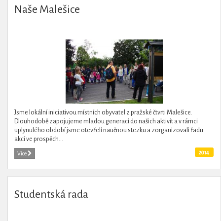
Naše Malešice
Jsme lokální iniciativou místních obyvatel z pražské čtvrti Malešice.
Dlouhodobě zapojujeme mladou generaci do našich aktivit a v rámci
uplynulého období jsme otevřeli naučnou stezku a zorganizovali řadu
akcí ve prospěch...
2014
Více
Studentská rada