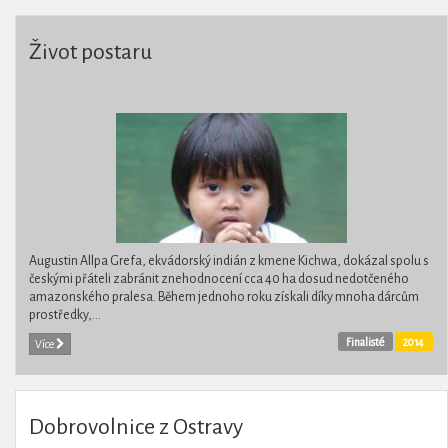
Život postaru
Augustin Allpa Grefa, ekvádorský indián z kmene Kichwa, dokázal spolu s
českými přáteli zabránit znehodnocení cca 40 ha dosud nedotčeného
amazonského pralesa. Během jednoho roku získali díky mnoha dárcům
prostředky,...
Finalisté
2014
Více
Dobrovolnice z Ostravy