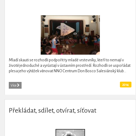
Mladí skauti se rozhodli podpořit ty mladé vrstevníky, kteří to nemají v
životě jednoduché a vyrůstají v ústavním prostředí. Rozhodli se uspořádat
plesa jeho výtěžek věnovat NNO Centrum Don Bosco Salesiánský klub...
2014
Více
Překládat, sdílet, otvírat, síťovat