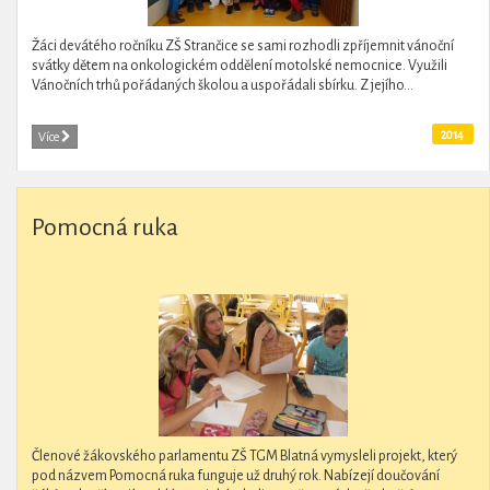
Žáci devátého ročníku ZŠ Strančice se sami rozhodli zpříjemnit vánoční
svátky dětem na onkologickém oddělení motolské nemocnice. Využili
Vánočních trhů pořádaných školou a uspořádali sbírku. Z jejího...
2014
Více
Pomocná ruka
Členové žákovského parlamentu ZŠ TGM Blatná vymysleli projekt, který
pod názvem Pomocná ruka funguje už druhý rok. Nabízejí doučování