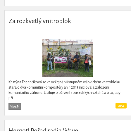
Za rozkvetlý vnitroblok
Kristýna Ferjenčíková se ve veřejně přístupném vršovickém vnitrobloku
stará o dva komunitní kompostéry a v r. 2013 iniciovala založení
komunitního záhonu. Usiluje o oživení sousedských vztahů a o to, aby
při...
2014
Více
Hergot! Pořad radia Wave