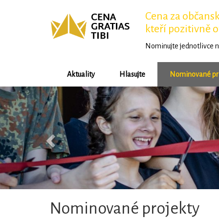
Cena za občansko
kteří pozitivně o
Nominujte jednotlivce n
Aktuality
Hlasujte
Nominované pr
Předchozí
Nominované projekty