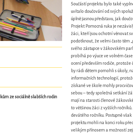
Součástí projektu bylo také vyplně
uvítalo doučování od svých spolu
úplně jasnou představu, jak douč
Projekt Pomocná ruka je nezávisl
žáci, kteří jsou ochotní věnovat
podotknout, že velmi často těm „
svého zástupce v žákovském par
probíhá po výuce ve volném čase 
ocení především rodiče, protože 
by rádi dětem pomohli s úkoly, n
informačních technologií, protož
získané ve škole mohly procvičov
sebou – tedy společná setkání žá
ům ze sociálně slabších rodin
mají na starosti členové žákovsk
to většinou žáci z vyšších ročník
devátého ročníku. Postupně však 
projektu mohli na konci roku pře
velikým přínosem a možností zejm