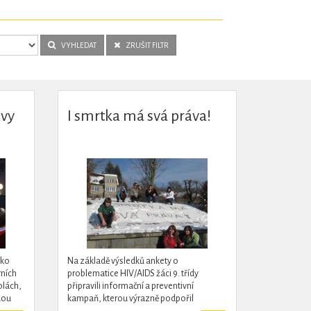
VYHLEDAT
ZRUŠIT FILTR
avy
I smrtka má svá práva!
ako
Na základě výsledků ankety o
rních
problematice HIV/AIDS žáci 9. třídy
olách,
připravili informační a preventivní
dou
kampaň, kterou výrazně podpořil