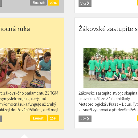
a. Během jednoho roku získali díky
klub Jeden svět na školách a již potř
Finalisté
2014
Více
dárcům prostředky,...
organizovaly...
ocná ruka
Žákovské zastupitels
vé žákovského parlamentu ZŠ TGM
Žákovské zastupitelstvo je skupina
 vymysleli projekt, který pod
aktivních dětí ze Základní školy
m Pomocná ruka funguje už druhý
Meteorologická v Praze – Libuši. Tyt
abízejí doučování žákům, kteří mají
se snaží vytipovat a především řešit
my v jakémkoli z vyučovaných
problémy, se kterými se v prostředí 
Laureáti
2014
Více
tů. Doučování...
naší městské...