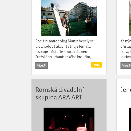
Sociální antropolog Martin Veselý se
Kristý
dlouhodobě aktivně věnuje tématu
přístu
rozvoje města. Je koordinátorem
o dva 
Pražského urbanistického kroužku,
inicio
členem výzkumného týmu Paneláci a
Usiluj
2014
Více
Více
dobrovolným pomocníkem řady dalších...
to, aby 
Romská divadelní
Jen
skupina ARA ART