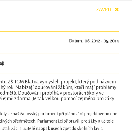
ZAVŘÍT
Datum:
06. 2012 - 05. 2014
aj)
tu ZŠ TGM Blatná vymysleli projekt, který pod názvem
hý rok. Nabízejí doučování žákům, kteří mají problémy
ředmětů. Doučování probíhá v prostorách školy ve
řejmě zdarma. Je tak velkou pomocí zejména pro žáky
 kdy se náš žákovský parlament při plánování projektového dne
tlivých předmětech. Parlamenťáci připravili pro žáky a učitele
 stali žáci a učitelé naopak usedli zpět do školních lavic.