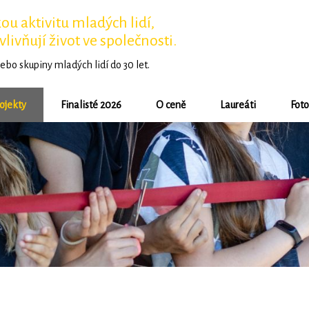
u aktivitu mladých lidí,
vlivňují život ve společnosti.
ebo skupiny mladých lidí do 30 let.
ojekty
Finalisté 2026
O ceně
Laureáti
Foto