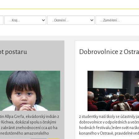
ot postaru
Dobrovolnice z Ostr
in Allpa Grefa, ekvádorský indián z
2 studentky naší školy se účastnily j
Kichwa, dokázal spolu s českými
dobrovolnice v odpoledních a veče
i zabránit znehodnocení cca 40 ha
hodinách festivalu Jeden svět na šk
 nedotčeného amazonského
konaného v Ostravě, pravidelně ve