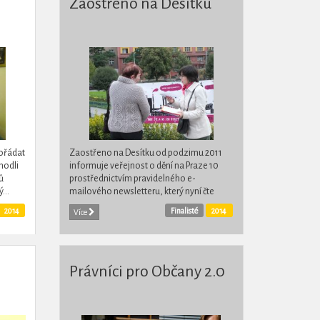
Zaostřeno na Desítku
pořádat
Zaostřeno na Desítku od podzimu 2011
hodli
informuje veřejnost o dění na Praze 10
ů
prostřednictvím pravidelného e-
...
mailového newsletteru, který nyní čte
několik tisíc osob. Pořizuje videozáznamy
2014
Finalisté
2014
Více
ze zastupitelstev a...
Právníci pro Občany 2.0