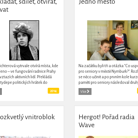
ládat, sdílet, otvírat,
Jedno město
vat
ichterová vytrvale otvírá místa, kde
Na začátku byli tři a otázka "Co us
řeno – ve fungování radnice Prahy
pro seniory v městě Nymburk?". Roz
 vztazích aktivních lidí. Překládá
se něco učinit a po prvním kole kurz
tydepe politických hrátek do
paměti pro seniory následoval druhý
ny: ostře, humorně, povzbudivě, jak
2014
Více
eba....
rozkvetlý vnitroblok
Hergot! Pořad radia
Wave