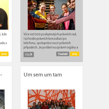
i, kde
Více než 500 poskytnutých právních rad,
132 hodin právních konzultací po
adu s
telefonu, spolupráce na 21 právních
případech, 36 podání na správní orgány a
xní
1 žaloba. Tak vypadá v číslech roční práce
2014
Finalisté
2014
Více
studentů práv v...
-
Um sem um tam