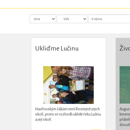
Ukliďme Lučinu
Živ
Havířovským žákům není lhostejné jejich
August
okolí, proto se rozhodli uklidit řeku Lučinu
kmene 
a její okolí.
přátel
dosud