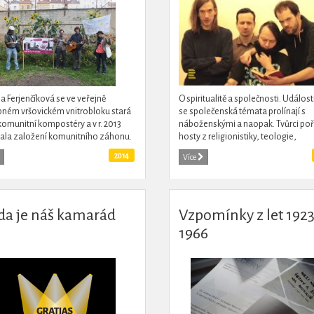
na Ferjenčíková se ve veřejně
O spiritualitě a společnosti. Událost
pném vršovickém vnitrobloku stará
se společenská témata prolínají s
komunitní kompostéry a v r. 2013
náboženskými a naopak. Tvůrci poř
vala založení komunitního záhonu.
hosty z religionistiky, teologie,
e o oživení sousedských vztahů a o
sociologie, umění nabízí neortodo
2014
Více
při...
pohled na duchovní záležitosti...
da je náš kamarád
Vzpomínky z let 1923
1966