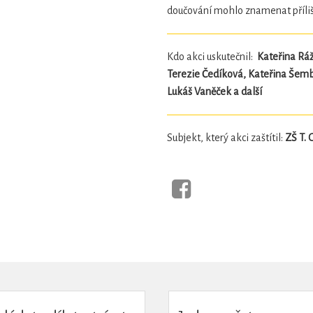
doučování mohlo znamenat příliš
Kdo akci uskutečnil:
Kateřina Rá
Terezie Čedíková, Kateřina Šemb
Lukáš Vaněček a další
Subjekt, který akci zaštítil:
ZŠ T. 