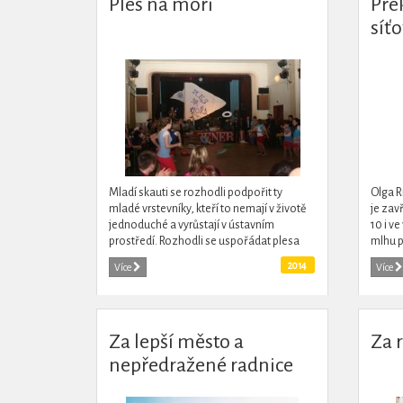
Ples na moři
Přek
síťo
Mladí skauti se rozhodli podpořit ty
Olga R
mladé vrstevníky, kteří to nemají v životě
je zav
jednoduché a vyrůstají v ústavním
10 i ve
prostředí. Rozhodli se uspořádat plesa
mlhu p
jeho výtěžek věnovat NNO Centrum Don
lidšti
2014
Více
Více
Bosco Salesiánský klub...
je potř
Za lepší město a
Za 
nepředražené radnice