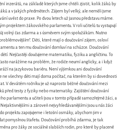
ní inzerátů, na základě kterých jsme chtěli zjistit, kolik žáků by
žáků a v jakých předmětech. Zájem byl velký, ale neměli jsme
ování uvést do praxe. Po dvou letech už jasnou představu máme.
ým projektem žákovského parlamentu. V roli učitelů tu vystupují
 svůj volný čas zdarma a s úsměvem svým spolužákům. Nutno
problémovějším“. Děti, které mají o doučování zájem, osloví
lamentu a ten mu doučování domluví na schůzce. Doučování
dětí. Nejčastěji doučujeme matematiku, fyziku a angličtinu. To
často narážíme na problém, že rodiče neumí anglicky, a i když
aráží na jazykovou bariéru. Není výjimkou ani doučování
e ne všechny děti mají doma počítač, na kterém by si dovednosti
at. V devátém ročníku je už naprosto běžné doučování mezi
ků před testy z fyziky nebo matematiky. Zajištění doučování
ého parlamentu a učiteli jsou v tomto případě samozřejmě žáci, a
ů. Nejaktivnějšími a zároveň nejvyhledávanějšími jsou u nás žáci
do projektu zapojujeme i letošní osmáky, abychom jim v
dat pomyslnou štafetu. Doučování probíhá zdarma, je tak
éna pro žáky ze sociálně slabších rodin, pro které by placené