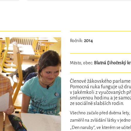
Ročník:
2014
Město, obec:
Blatná (Jihočeský kr
Členové žákovského parlamen
Pomocná ruka funguje už dru
v jakémkoli z vyučovaných p
smluvenou hodinu a je samoz
ze sociálně slabších rodin.
Všechno začalo před dvěma lety,
zaměřil na zvládání látky v jedno
„Den naruby“, ve kterém se učiteli