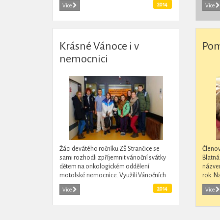
prales
2014
Více
Více
mnoha 
Krásné Vánoce i v
Pom
nemocnici
Žáci devátého ročníku ZŠ Strančice se
Členo
sami rozhodli zpříjemnit vánoční svátky
Blatná
dětem na onkologickém oddělení
názve
motolské nemocnice. Využili Vánočních
rok. N
trhů pořádaných školou a uspořádali
problé
2014
Více
Více
sbírku. Z jejího...
předmě