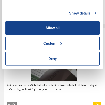
kombinovanou vadu - dysfázii a lehké mentální postižení. Navíc je autista.
A jak jsme Jendu přijali mezi sebe? A jak se cítí mezi námi Jenda?
Show details
2014
Více
Allow all
Vzpomínky z let 1923-1966
Custom
Deny
Kniha vzpomínek Michela Huttarsche inspiruje mladé lidi k tomu, aby si
vážili doby, ve které žijí, a mysleli pozitivně.
2014
Více