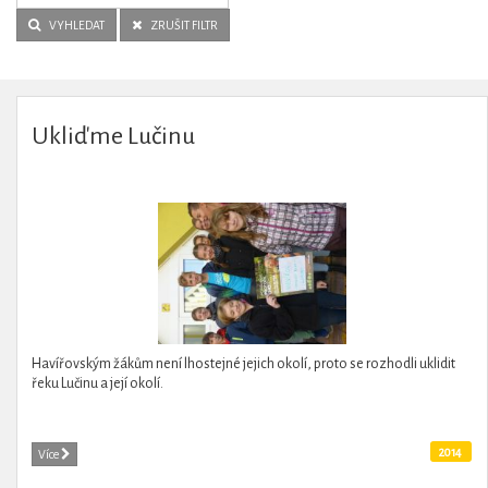
VYHLEDAT
ZRUŠIT FILTR
Ukliďme Lučinu
Havířovským žákům není lhostejné jejich okolí, proto se rozhodli uklidit
řeku Lučinu a její okolí.
2014
Více