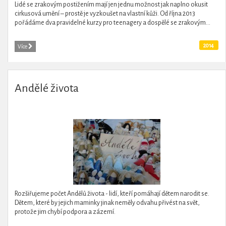
Lidé se zrakovým postižením mají jen jednu možnost jak naplno okusit
cirkusová umění – prostě je vyzkoušet na vlastní kůži. Od října 2013
pořádáme dva pravidelné kurzy pro teenagery a dospělé se zrakovým...
2014
Více
Andělé života
Rozšiřujeme počet Andělů života - lidí, kteří pomáhají dětem narodit se.
Dětem, které by jejich maminky jinak neměly odvahu přivést na svět,
protože jim chybí podpora a zázemí.