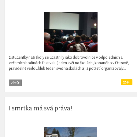
2 studentky naší školy se účastnily jako dobrovolnice v odpoledních a
večerních hodinách festivalu Jeden svět na školách, konaného v Ostravě,
pravidelně vedou klub Jeden svět na školách a již potřetí organizovaly...
2014
Více
I smrtka má svá práva!