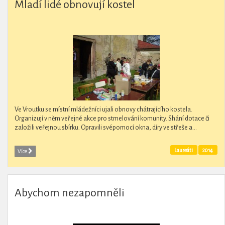
Mladí lidé obnovují kostel
Ve Vroutku se místní mládežníci ujali obnovy chátrajícího kostela.
Organizují v něm veřejné akce pro stmelování komunity. Shání dotace či
založili veřejnou sbírku. Opravili svépomocí okna, díry ve střeše a...
Laureáti
2014
Více
Abychom nezapomněli