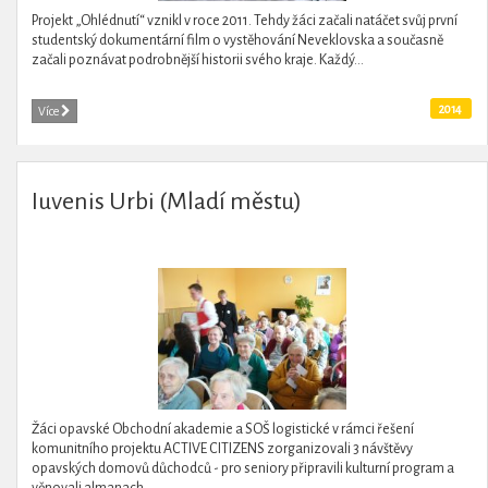
Projekt „Ohlédnutí“ vznikl v roce 2011. Tehdy žáci začali natáčet svůj první
studentský dokumentární film o vystěhování Neveklovska a současně
začali poznávat podrobnější historii svého kraje. Každý...
2014
Více
Iuvenis Urbi (Mladí městu)
Žáci opavské Obchodní akademie a SOŠ logistické v rámci řešení
komunitního projektu ACTIVE CITIZENS zorganizovali 3 návštěvy
opavských domovů důchodců - pro seniory připravili kulturní program a
věnovali almanach...