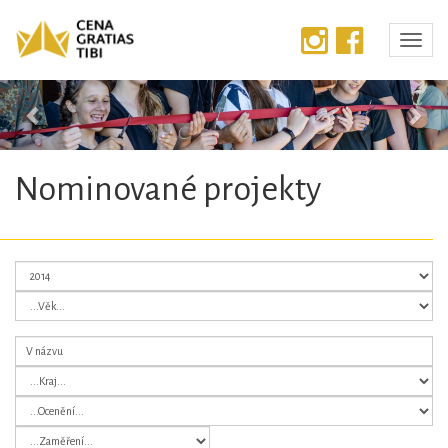
Předchozí
Dalš
Nominované projekty