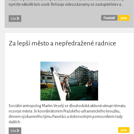
nyní čte několik tisíc osob. Pořizuje videozáznamy ze zastupitelstev a...
Finalisté
2014
Více
Za lepší město a nepředražené radnice
Sociální antropolog Martin Veselý se dlouhodobě aktivně věnuje tématu
rozvoje města. Je koordinátorem Pražského urbanistického kroužku,
členem výzkumného týmu Paneláci a dobrovolným pomocníkem řady
dalších...
2014
Více