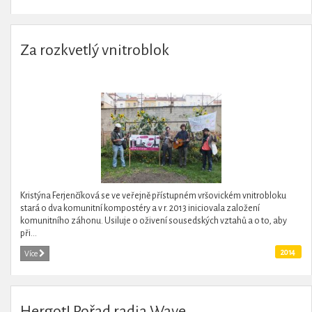
Za rozkvetlý vnitroblok
Kristýna Ferjenčíková se ve veřejně přístupném vršovickém vnitrobloku
stará o dva komunitní kompostéry a v r. 2013 iniciovala založení
komunitního záhonu. Usiluje o oživení sousedských vztahů a o to, aby
při...
2014
Více
Hergot! Pořad radia Wave