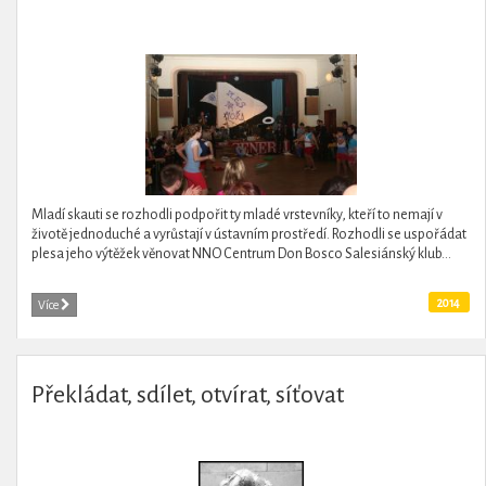
Mladí skauti se rozhodli podpořit ty mladé vrstevníky, kteří to nemají v
životě jednoduché a vyrůstají v ústavním prostředí. Rozhodli se uspořádat
plesa jeho výtěžek věnovat NNO Centrum Don Bosco Salesiánský klub...
2014
Více
Překládat, sdílet, otvírat, síťovat