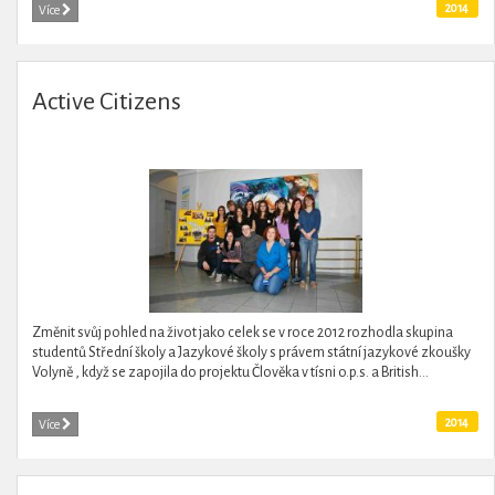
2014
Více
Active Citizens
Změnit svůj pohled na život jako celek se v roce 2012 rozhodla skupina
studentů Střední školy a Jazykové školy s právem státní jazykové zkoušky
Volyně , když se zapojila do projektu Člověka v tísni o.p.s. a British...
2014
Více