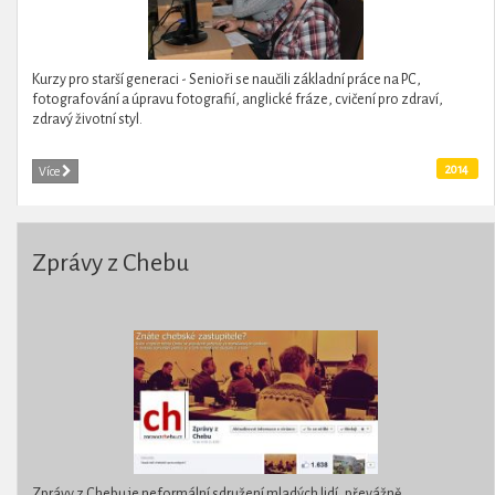
Kurzy pro starší generaci - Senioři se naučili základní práce na PC,
fotografování a úpravu fotografií, anglické fráze, cvičení pro zdraví,
zdravý životní styl.
2014
Více
Zprávy z Chebu
Zprávy z Chebu je neformální sdružení mladých lidí, převážně