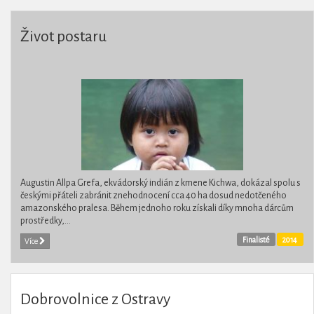
Život postaru
Augustin Allpa Grefa, ekvádorský indián z kmene Kichwa, dokázal spolu s
českými přáteli zabránit znehodnocení cca 40 ha dosud nedotčeného
amazonského pralesa. Během jednoho roku získali díky mnoha dárcům
prostředky,...
Finalisté
2014
Více
Dobrovolnice z Ostravy