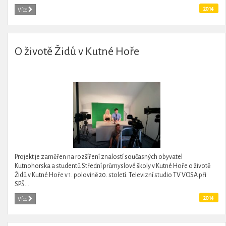
2014
Více
O životě Židů v Kutné Hoře
Projekt je zaměřen na rozšíření znalostí současných obyvatel
Kutnohorska a studentů Střední průmyslové školy v Kutné Hoře o životě
Židů v Kutné Hoře v 1. polovině 20. století. Televizní studio TV VOSA při
SPŠ...
2014
Více