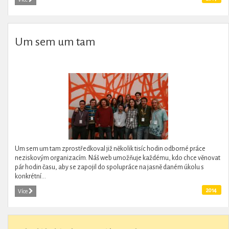
Um sem um tam
Um sem um tam zprostředkoval již několik tisíc hodin odborné práce
neziskovým organizacím. Náš web umožňuje každému, kdo chce věnovat
pár hodin času, aby se zapojil do spolupráce na jasně daném úkolu s
konkrétní...
2014
Více