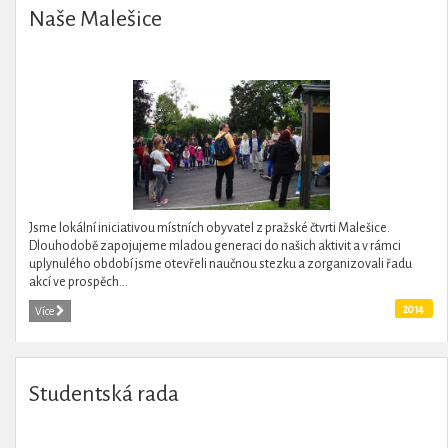
Naše Malešice
Jsme lokální iniciativou místních obyvatel z pražské čtvrti Malešice.
Dlouhodobě zapojujeme mladou generaci do našich aktivit a v rámci
uplynulého období jsme otevřeli naučnou stezku a zorganizovali řadu
akcí ve prospěch...
2014
Více
Studentská rada