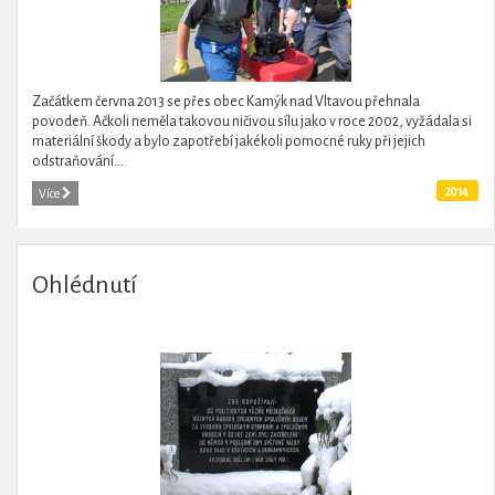
Začátkem června 2013 se přes obec Kamýk nad Vltavou přehnala
povodeň. Ačkoli neměla takovou ničivou sílu jako v roce 2002, vyžádala si
materiální škody a bylo zapotřebí jakékoli pomocné ruky při jejich
odstraňování....
2014
Více
Ohlédnutí