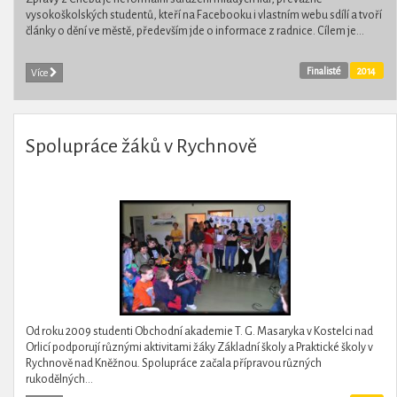
vysokoškolských studentů, kteří na Facebooku i vlastním webu sdílí a tvoří
články o dění ve městě, především jde o informace z radnice. Cílem je...
Finalisté
2014
Více
Spolupráce žáků v Rychnově
Od roku 2009 studenti Obchodní akademie T. G. Masaryka v Kostelci nad
Orlicí podporují různými aktivitami žáky Základní školy a Praktické školy v
Rychnově nad Kněžnou. Spolupráce začala přípravou různých
rukodělných...