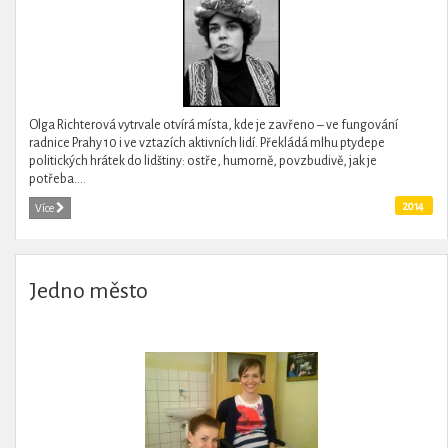
Olga Richterová vytrvale otvírá místa, kde je zavřeno – ve fungování
radnice Prahy 10 i ve vztazích aktivních lidí. Překládá mlhu ptydepe
politických hrátek do lidštiny: ostře, humorně, povzbudivě, jak je
potřeba....
2014
Více
Jedno město