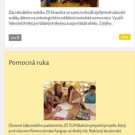
Žáci devátého ročníku ZŠ Strančice se sami rozhodli zpříjemnit vánoční
svátky dětem na onkologickém oddělení motolské nemocnice. Využili
Vánočních trhů pořádaných školou a uspořádali sbírku. Z jejího...
2014
Více
Pomocná ruka
Členové žákovského parlamentu ZŠ TGM Blatná vymysleli projekt, který
pod názvem Pomocná ruka funguje už druhý rok. Nabízejí doučování