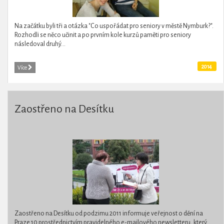
Na začátku byli tři a otázka "Co uspořádat pro seniory v městě Nymburk?".
Rozhodli se něco učinit a po prvním kole kurzů paměti pro seniory
následoval druhý...
2014
Více
Zaostřeno na Desítku
Zaostřeno na Desítku od podzimu 2011 informuje veřejnost o dění na
Praze 10 prostřednictvím pravidelného e-mailového newsletteru, který