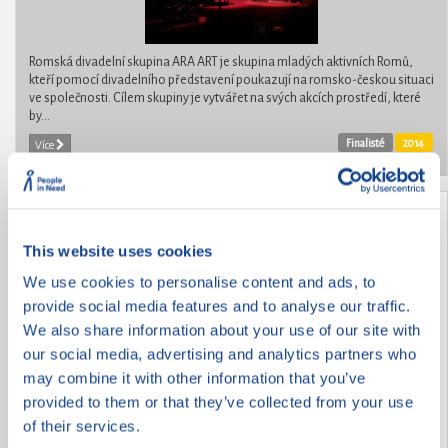
Romská divadelní skupina ARA ART je skupina mladých aktivních Romů,
kteří pomocí divadelního představení poukazují na romsko-českou situaci
ve společnosti. Cílem skupiny je vytvářet na svých akcích prostředí, které
by...
Finalisté
2014
Více
Jenda je náš kamarád
This website uses cookies
We use cookies to personalise content and ads, to
provide social media features and to analyse our traffic.
We also share information about your use of our site with
our social media, advertising and analytics partners who
may combine it with other information that you’ve
provided to them or that they’ve collected from your use
of their services.
Jenda přišel do naší školy v Šaraticích před dvěma roky z Elpisu z Brna. Má