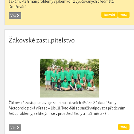
žákům, kteří mají problémy v jakémkoli z vyučovaných předmětů.
Doučování...
Laureáti
2014
Více
Žákovské zastupitelstvo
Žákovské zastupitelstvo je skupina aktivních dětí ze Základní školy
Meteorologická v Praze – Libuši. Tyto děti se snaží vytipovat a především
řešit problémy, se kterými se v prostředí školy a naší městské...
2014
Více