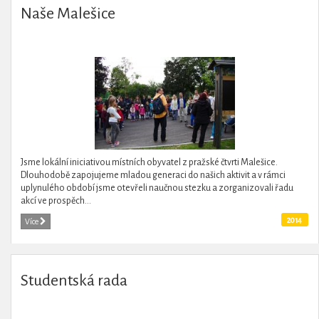
Naše Malešice
Jsme lokální iniciativou místních obyvatel z pražské čtvrti Malešice.
Dlouhodobě zapojujeme mladou generaci do našich aktivit a v rámci
uplynulého období jsme otevřeli naučnou stezku a zorganizovali řadu
akcí ve prospěch...
2014
Více
Studentská rada