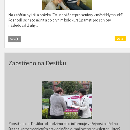
Na začátku byli tři a otázka "Co uspořádat pro seniory v městě Nymburk?".
Rozhodli se něco učinit a po prvním kole kurzů paměti pro seniory
následoval druhý...
2014
Více
Zaostřeno na Desítku
Zaostřeno na Desítku od podzimu 2011 informuje veřejnost o dění na
Praze 10 prostřednictvím pravidelného e-mailového newsletteru, který