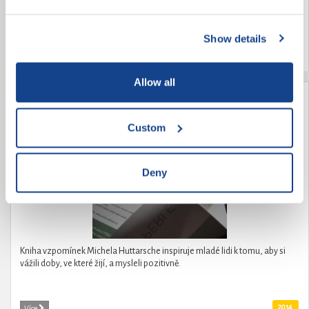
kombinovanou vadu - dysfázii a lehké mentální postižení. Navíc je autista.
A jak jsme Jendu přijali mezi sebe? A jak se cítí mezi námi Jenda?
Show details
2014
Více
Allow all
Vzpomínky z let 1923-1966
Custom
Deny
Kniha vzpomínek Michela Huttarsche inspiruje mladé lidi k tomu, aby si
vážili doby, ve které žijí, a mysleli pozitivně.
2014
Více