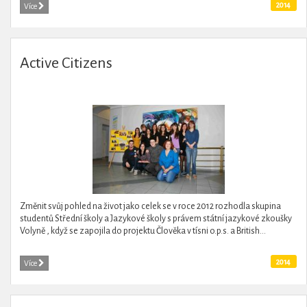
2014
Více
Active Citizens
Změnit svůj pohled na život jako celek se v roce 2012 rozhodla skupina
studentů Střední školy a Jazykové školy s právem státní jazykové zkoušky
Volyně , když se zapojila do projektu Člověka v tísni o.p.s. a British...
2014
Více