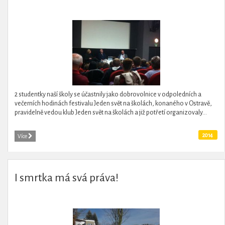
2 studentky naší školy se účastnily jako dobrovolnice v odpoledních a
večerních hodinách festivalu Jeden svět na školách, konaného v Ostravě,
pravidelně vedou klub Jeden svět na školách a již potřetí organizovaly...
2014
Více
I smrtka má svá práva!