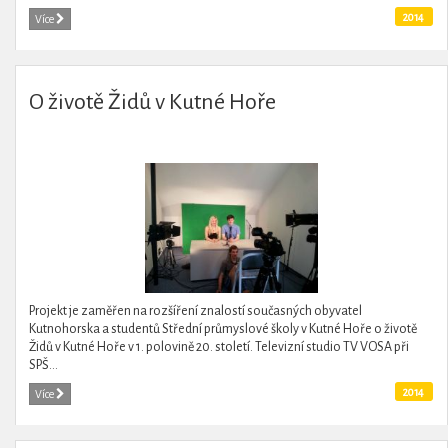
2014
Více
O životě Židů v Kutné Hoře
Projekt je zaměřen na rozšíření znalostí současných obyvatel
Kutnohorska a studentů Střední průmyslové školy v Kutné Hoře o životě
Židů v Kutné Hoře v 1. polovině 20. století. Televizní studio TV VOSA při
SPŠ...
2014
Více