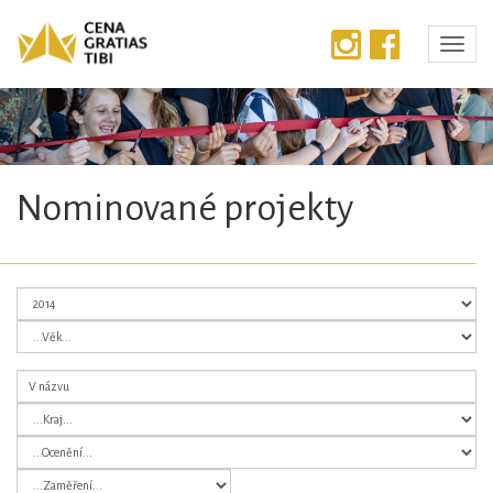
Předchozí
Dalš
Nominované projekty