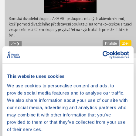
Romská divadelní skupina ARA ART je skupina mladých aktivních Romů,
kteří pomocí divadelního představení poukazují na romsko-českou situaci
ve společnosti. Cílem skupiny je vytvářet na svých akcích prostředí, které
by...
Finalisté
2014
Více
Jenda je náš kamarád
This website uses cookies
We use cookies to personalise content and ads, to
provide social media features and to analyse our traffic.
We also share information about your use of our site with
our social media, advertising and analytics partners who
may combine it with other information that you’ve
provided to them or that they’ve collected from your use
of their services.
Jenda přišel do naší školy v Šaraticích před dvěma roky z Elpisu z Brna. Má