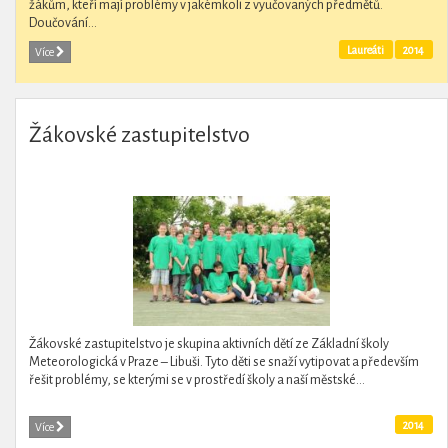
žákům, kteří mají problémy v jakémkoli z vyučovaných předmětů.
Doučování...
Laureáti
2014
Více
Žákovské zastupitelstvo
Žákovské zastupitelstvo je skupina aktivních dětí ze Základní školy
Meteorologická v Praze – Libuši. Tyto děti se snaží vytipovat a především
řešit problémy, se kterými se v prostředí školy a naší městské...
2014
Více