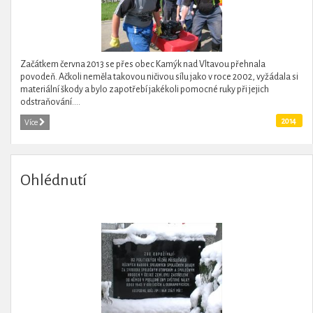
Začátkem června 2013 se přes obec Kamýk nad Vltavou přehnala
povodeň. Ačkoli neměla takovou ničivou sílu jako v roce 2002, vyžádala si
materiální škody a bylo zapotřebí jakékoli pomocné ruky při jejich
odstraňování....
2014
Více
Ohlédnutí