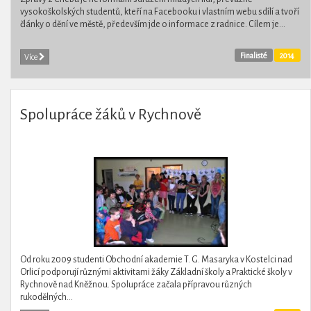
vysokoškolských studentů, kteří na Facebooku i vlastním webu sdílí a tvoří
články o dění ve městě, především jde o informace z radnice. Cílem je...
Finalisté
2014
Více
Spolupráce žáků v Rychnově
Od roku 2009 studenti Obchodní akademie T. G. Masaryka v Kostelci nad
Orlicí podporují různými aktivitami žáky Základní školy a Praktické školy v
Rychnově nad Kněžnou. Spolupráce začala přípravou různých
rukodělných...