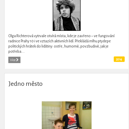
Olga Richterová vytrvale otvírá místa, kde je zavřeno – ve fungování
radnice Prahy 10 i ve vztazích aktivních lidí. Překládá mlhu ptydepe
politických hrátek do lidštiny: ostře, humorně, povzbudivě, jak je
potřeba....
2014
Více
Jedno město