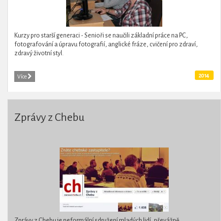
Kurzy pro starší generaci - Senioři se naučili základní práce na PC,
fotografování a úpravu fotografií, anglické fráze, cvičení pro zdraví,
zdravý životní styl.
2014
Více
Zprávy z Chebu
Zprávy z Chebu je neformální sdružení mladých lidí, převážně