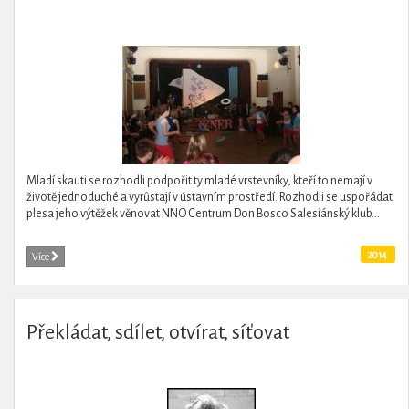
Mladí skauti se rozhodli podpořit ty mladé vrstevníky, kteří to nemají v
životě jednoduché a vyrůstají v ústavním prostředí. Rozhodli se uspořádat
plesa jeho výtěžek věnovat NNO Centrum Don Bosco Salesiánský klub...
2014
Více
Překládat, sdílet, otvírat, síťovat