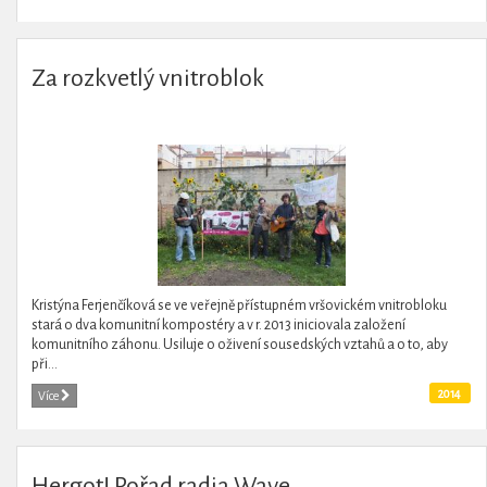
Za rozkvetlý vnitroblok
Kristýna Ferjenčíková se ve veřejně přístupném vršovickém vnitrobloku
stará o dva komunitní kompostéry a v r. 2013 iniciovala založení
komunitního záhonu. Usiluje o oživení sousedských vztahů a o to, aby
při...
2014
Více
Hergot! Pořad radia Wave