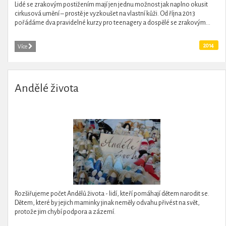
Lidé se zrakovým postižením mají jen jednu možnost jak naplno okusit
cirkusová umění – prostě je vyzkoušet na vlastní kůži. Od října 2013
pořádáme dva pravidelné kurzy pro teenagery a dospělé se zrakovým...
2014
Více
Andělé života
Rozšiřujeme počet Andělů života - lidí, kteří pomáhají dětem narodit se.
Dětem, které by jejich maminky jinak neměly odvahu přivést na svět,
protože jim chybí podpora a zázemí.