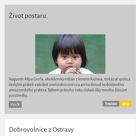
Život postaru
Augustin Allpa Grefa, ekvádorský indián z kmene Kichwa, dokázal spolu s
českými přáteli zabránit znehodnocení cca 40 ha dosud nedotčeného
amazonského pralesa. Během jednoho roku získali díky mnoha dárcům
prostředky,...
Finalisté
2014
Více
Dobrovolnice z Ostravy