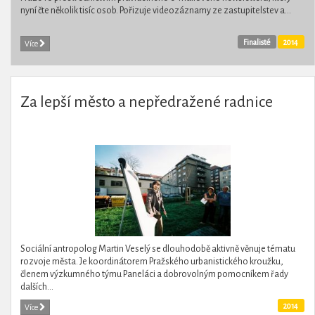
nyní čte několik tisíc osob. Pořizuje videozáznamy ze zastupitelstev a...
Finalisté
2014
Více
Za lepší město a nepředražené radnice
Sociální antropolog Martin Veselý se dlouhodobě aktivně věnuje tématu
rozvoje města. Je koordinátorem Pražského urbanistického kroužku,
členem výzkumného týmu Paneláci a dobrovolným pomocníkem řady
dalších...
2014
Více