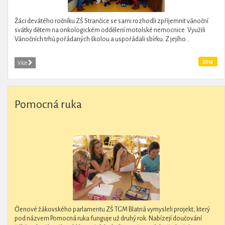
Žáci devátého ročníku ZŠ Strančice se sami rozhodli zpříjemnit vánoční
svátky dětem na onkologickém oddělení motolské nemocnice. Využili
Vánočních trhů pořádaných školou a uspořádali sbírku. Z jejího...
2014
Více
Pomocná ruka
Členové žákovského parlamentu ZŠ TGM Blatná vymysleli projekt, který
pod názvem Pomocná ruka funguje už druhý rok. Nabízejí doučování