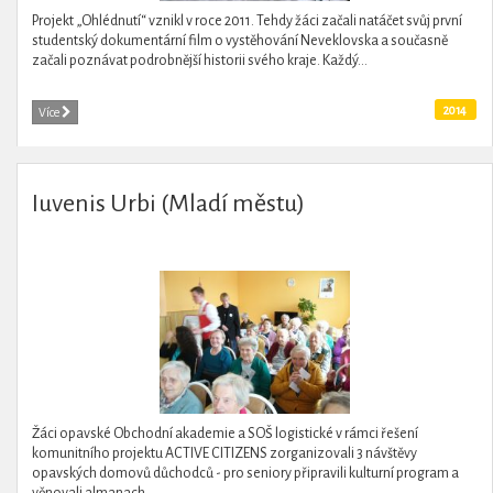
Projekt „Ohlédnutí“ vznikl v roce 2011. Tehdy žáci začali natáčet svůj první
studentský dokumentární film o vystěhování Neveklovska a současně
začali poznávat podrobnější historii svého kraje. Každý...
2014
Více
Iuvenis Urbi (Mladí městu)
Žáci opavské Obchodní akademie a SOŠ logistické v rámci řešení
komunitního projektu ACTIVE CITIZENS zorganizovali 3 návštěvy
opavských domovů důchodců - pro seniory připravili kulturní program a
věnovali almanach...