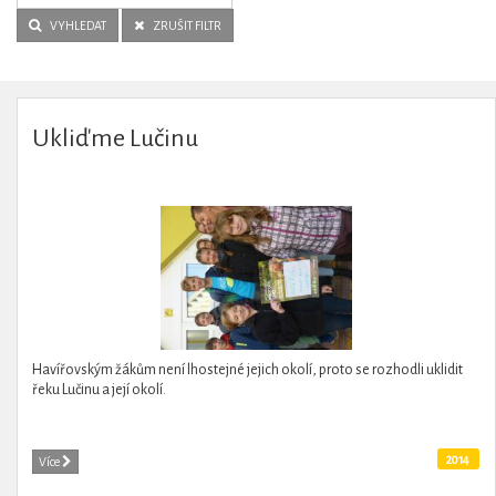
VYHLEDAT
ZRUŠIT FILTR
Ukliďme Lučinu
Havířovským žákům není lhostejné jejich okolí, proto se rozhodli uklidit
řeku Lučinu a její okolí.
2014
Více