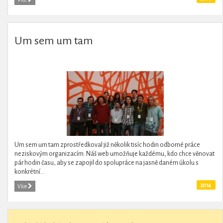
Um sem um tam
Um sem um tam zprostředkoval již několik tisíc hodin odborné práce
neziskovým organizacím. Náš web umožňuje každému, kdo chce věnovat
pár hodin času, aby se zapojil do spolupráce na jasně daném úkolu s
konkrétní...
2014
Více