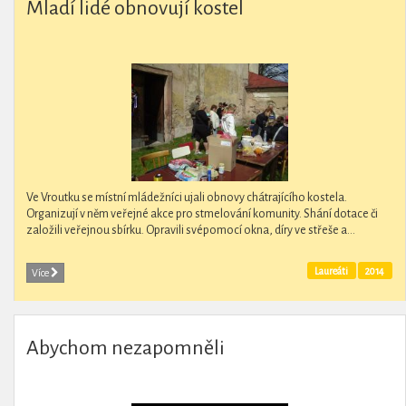
Mladí lidé obnovují kostel
Ve Vroutku se místní mládežníci ujali obnovy chátrajícího kostela.
Organizují v něm veřejné akce pro stmelování komunity. Shání dotace či
založili veřejnou sbírku. Opravili svépomocí okna, díry ve střeše a...
Laureáti
2014
Více
Abychom nezapomněli