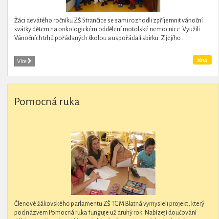
Žáci devátého ročníku ZŠ Strančice se sami rozhodli zpříjemnit vánoční
svátky dětem na onkologickém oddělení motolské nemocnice. Využili
Vánočních trhů pořádaných školou a uspořádali sbírku. Z jejího...
2014
Více
Pomocná ruka
Členové žákovského parlamentu ZŠ TGM Blatná vymysleli projekt, který
pod názvem Pomocná ruka funguje už druhý rok. Nabízejí doučování