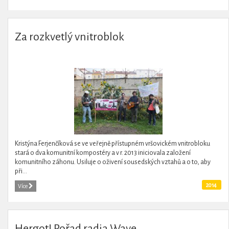
Za rozkvetlý vnitroblok
Kristýna Ferjenčíková se ve veřejně přístupném vršovickém vnitrobloku
stará o dva komunitní kompostéry a v r. 2013 iniciovala založení
komunitního záhonu. Usiluje o oživení sousedských vztahů a o to, aby
při...
2014
Více
Hergot! Pořad radia Wave