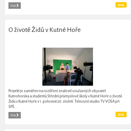
2014
Více
O životě Židů v Kutné Hoře
Projekt je zaměřen na rozšíření znalostí současných obyvatel
Kutnohorska a studentů Střední průmyslové školy v Kutné Hoře o životě
Židů v Kutné Hoře v 1. polovině 20. století. Televizní studio TV VOSA při
SPŠ...
2014
Více