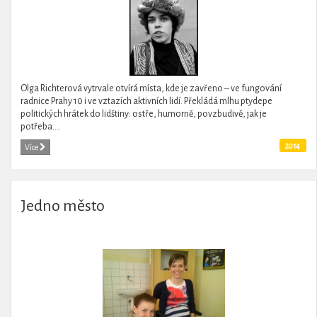
Olga Richterová vytrvale otvírá místa, kde je zavřeno – ve fungování
radnice Prahy 10 i ve vztazích aktivních lidí. Překládá mlhu ptydepe
politických hrátek do lidštiny: ostře, humorně, povzbudivě, jak je
potřeba....
2014
Více
Jedno město