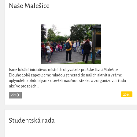
Naše Malešice
Jsme lokální iniciativou místních obyvatel z pražské čtvrti Malešice.
Dlouhodobě zapojujeme mladou generaci do našich aktivit a v rámci
uplynulého období jsme otevřeli naučnou stezku a zorganizovali řadu
akcí ve prospěch...
2014
Více
Studentská rada