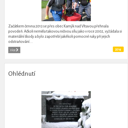
Začátkem června 2013 se přes obec Kamýk nad Vltavou přehnala
povodeň. Ačkoli neměla takovou ničivou sílu jako v roce 2002, vyžádala si
materiální škody a bylo zapotřebí jakékoli pomocné ruky při jejich
odstraňování....
2014
Více
Ohlédnutí