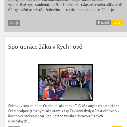
vysokoškolských studentů, kteří na Facebooku i vlastním webu sdílí a tvoří
články o dění ve městě, především jde o informace z radnice. Cílem je...
Finalisté
2014
Více
Spolupráce žáků v Rychnově
Od roku 2009 studenti Obchodní akademie T. G. Masaryka v Kostelci nad
Orlicí podporují různými aktivitami žáky Základní školy a Praktické školy v
Rychnově nad Kněžnou. Spolupráce začala přípravou různých
rukodělných...