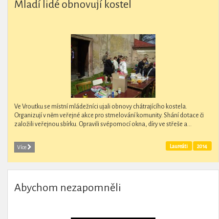
Mladí lidé obnovují kostel
Ve Vroutku se místní mládežníci ujali obnovy chátrajícího kostela.
Organizují v něm veřejné akce pro stmelování komunity. Shání dotace či
založili veřejnou sbírku. Opravili svépomocí okna, díry ve střeše a...
Laureáti
2014
Více
Abychom nezapomněli