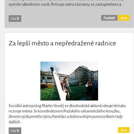
nyní čte několik tisíc osob. Pořizuje videozáznamy ze zastupitelstev a...
Finalisté
2014
Více
Za lepší město a nepředražené radnice
Sociální antropolog Martin Veselý se dlouhodobě aktivně věnuje tématu
rozvoje města. Je koordinátorem Pražského urbanistického kroužku,
členem výzkumného týmu Paneláci a dobrovolným pomocníkem řady
dalších...
2014
Více