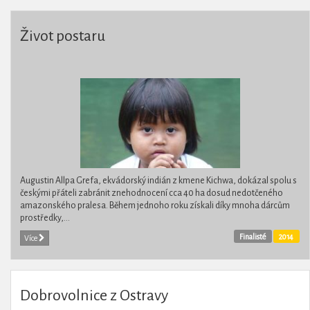
Život postaru
Augustin Allpa Grefa, ekvádorský indián z kmene Kichwa, dokázal spolu s
českými přáteli zabránit znehodnocení cca 40 ha dosud nedotčeného
amazonského pralesa. Během jednoho roku získali díky mnoha dárcům
prostředky,...
Finalisté
2014
Více
Dobrovolnice z Ostravy