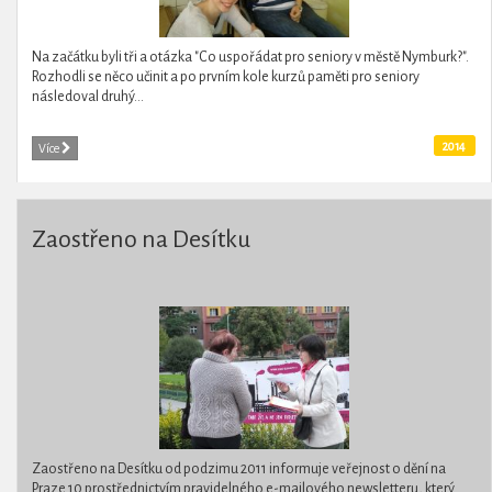
Na začátku byli tři a otázka "Co uspořádat pro seniory v městě Nymburk?".
Rozhodli se něco učinit a po prvním kole kurzů paměti pro seniory
následoval druhý...
2014
Více
Zaostřeno na Desítku
Zaostřeno na Desítku od podzimu 2011 informuje veřejnost o dění na
Praze 10 prostřednictvím pravidelného e-mailového newsletteru, který