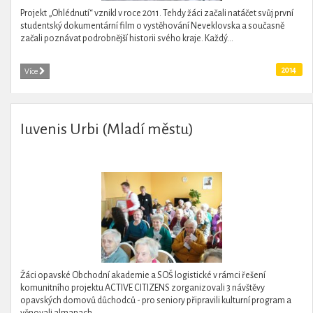
Projekt „Ohlédnutí“ vznikl v roce 2011. Tehdy žáci začali natáčet svůj první
studentský dokumentární film o vystěhování Neveklovska a současně
začali poznávat podrobnější historii svého kraje. Každý...
2014
Více
Iuvenis Urbi (Mladí městu)
Žáci opavské Obchodní akademie a SOŠ logistické v rámci řešení
komunitního projektu ACTIVE CITIZENS zorganizovali 3 návštěvy
opavských domovů důchodců - pro seniory připravili kulturní program a
věnovali almanach...