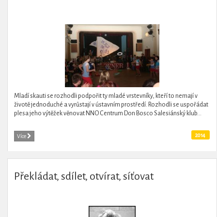
Mladí skauti se rozhodli podpořit ty mladé vrstevníky, kteří to nemají v
životě jednoduché a vyrůstají v ústavním prostředí. Rozhodli se uspořádat
plesa jeho výtěžek věnovat NNO Centrum Don Bosco Salesiánský klub...
2014
Více
Překládat, sdílet, otvírat, síťovat