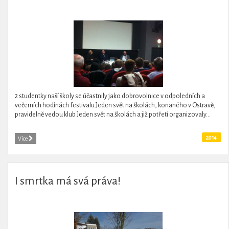
2 studentky naší školy se účastnily jako dobrovolnice v odpoledních a
večerních hodinách festivalu Jeden svět na školách, konaného v Ostravě,
pravidelně vedou klub Jeden svět na školách a již potřetí organizovaly...
2014
Více
I smrtka má svá práva!