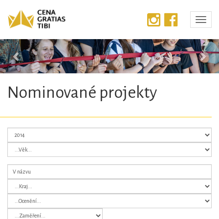
Předchozí
Dalš
Nominované projekty