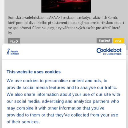
Romská divadelní skupina ARA ART je skupina mladých aktivních Romů,
kteří pomocí divadelního představení poukazují na romsko-českou situaci
ve společnosti. Cílem skupiny je vytvářet na svých akcích prostředí, které
by...
Finalisté
2014
Více
Jenda je náš kamarád
This website uses cookies
We use cookies to personalise content and ads, to
provide social media features and to analyse our traffic.
We also share information about your use of our site with
our social media, advertising and analytics partners who
may combine it with other information that you’ve
provided to them or that they’ve collected from your use
of their services.
Jenda přišel do naší školy v Šaraticích před dvěma roky z Elpisu z Brna. Má