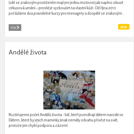
Lidé se zrakovým postižením mají jen jednu možnost jak naplno okusit
cirkusová umění – prostě je vyzkoušet na vlastní kůži. Od října 2013
pořádáme dva pravidelné kurzy pro teenagery a dospělé se zrakovým...
2014
Více
Andělé života
Rozšiřujeme počet Andělů života - lidí, kteří pomáhají dětem narodit se.
Dětem, které by jejich maminky jinak neměly odvahu přivést na svět,
protože jim chybí podpora a zázemí.