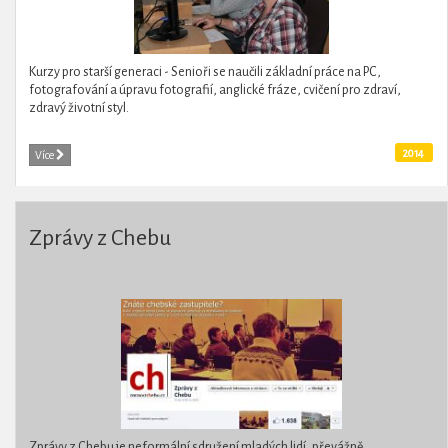
Kurzy pro starší generaci - Senioři se naučili základní práce na PC,
fotografování a úpravu fotografií, anglické fráze, cvičení pro zdraví,
zdravý životní styl.
2014
Více
Zprávy z Chebu
Zprávy z Chebu je neformální sdružení mladých lidí, převážně