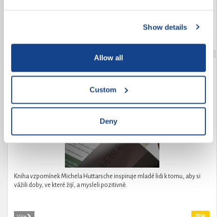
kombinovanou vadu - dysfázii a lehké mentální postižení. Navíc je autista.
A jak jsme Jendu přijali mezi sebe? A jak se cítí mezi námi Jenda?
Show details
2014
Více
Allow all
Vzpomínky z let 1923-1966
Custom
Deny
Kniha vzpomínek Michela Huttarsche inspiruje mladé lidi k tomu, aby si
vážili doby, ve které žijí, a mysleli pozitivně.
2014
Více