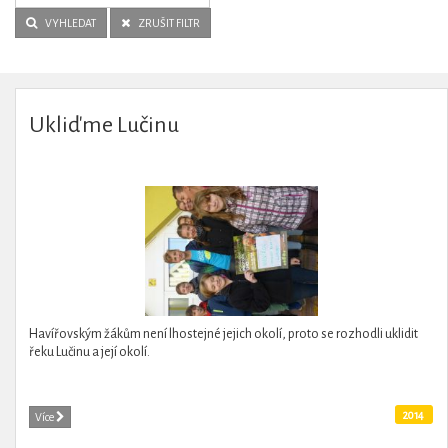
VYHLEDAT
ZRUŠIT FILTR
Ukliďme Lučinu
Havířovským žákům není lhostejné jejich okolí, proto se rozhodli uklidit
řeku Lučinu a její okolí.
2014
Více