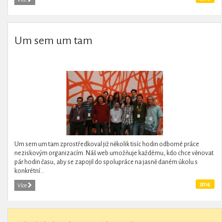
Um sem um tam
Um sem um tam zprostředkoval již několik tisíc hodin odborné práce
neziskovým organizacím. Náš web umožňuje každému, kdo chce věnovat
pár hodin času, aby se zapojil do spolupráce na jasně daném úkolu s
konkrétní...
2014
Více