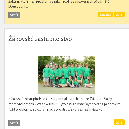
žákům, kteří mají problémy v jakémkoli z vyučovaných předmětů.
Doučování...
Laureáti
2014
Více
Žákovské zastupitelstvo
Žákovské zastupitelstvo je skupina aktivních dětí ze Základní školy
Meteorologická v Praze – Libuši. Tyto děti se snaží vytipovat a především
řešit problémy, se kterými se v prostředí školy a naší městské...
2014
Více