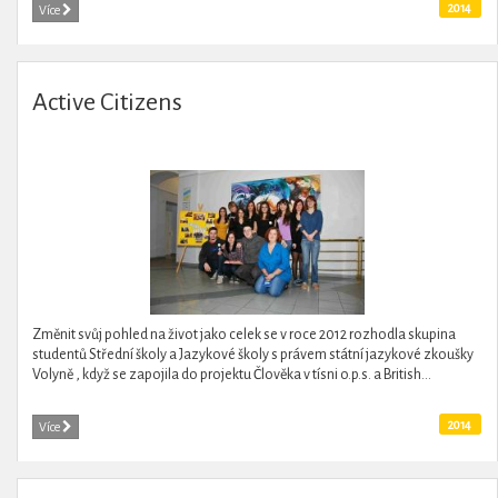
2014
Více
Active Citizens
Změnit svůj pohled na život jako celek se v roce 2012 rozhodla skupina
studentů Střední školy a Jazykové školy s právem státní jazykové zkoušky
Volyně , když se zapojila do projektu Člověka v tísni o.p.s. a British...
2014
Více