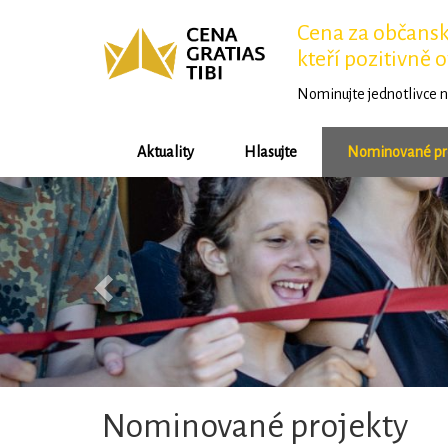
Cena za občansko
kteří pozitivně o
Nominujte jednotlivce n
Aktuality
Hlasujte
Nominované pr
Předchozí
Nominované projekty