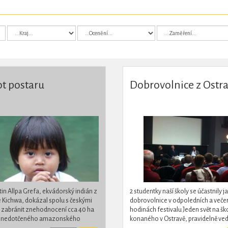
ot postaru
Dobrovolnice z Ostr
in Allpa Grefa, ekvádorský indián z
2 studentky naší školy se účastnily j
Kichwa, dokázal spolu s českými
dobrovolnice v odpoledních a veče
i zabránit znehodnocení cca 40 ha
hodinách festivalu Jeden svět na šk
 nedotčeného amazonského
konaného v Ostravě, pravidelně ve