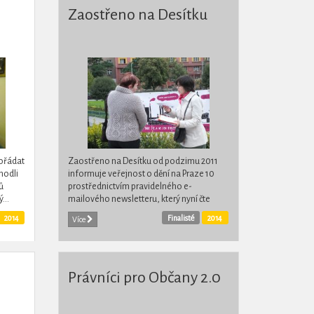
Zaostřeno na Desítku
pořádat
Zaostřeno na Desítku od podzimu 2011
hodli
informuje veřejnost o dění na Praze 10
ů
prostřednictvím pravidelného e-
...
mailového newsletteru, který nyní čte
několik tisíc osob. Pořizuje videozáznamy
2014
Finalisté
2014
Více
ze zastupitelstev a...
Právníci pro Občany 2.0