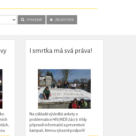
VYHLEDAT
ZRUŠIT FILTR
avy
I smrtka má svá práva!
ako
Na základě výsledků ankety o
rních
problematice HIV/AIDS žáci 9. třídy
olách,
připravili informační a preventivní
dou
kampaň, kterou výrazně podpořil