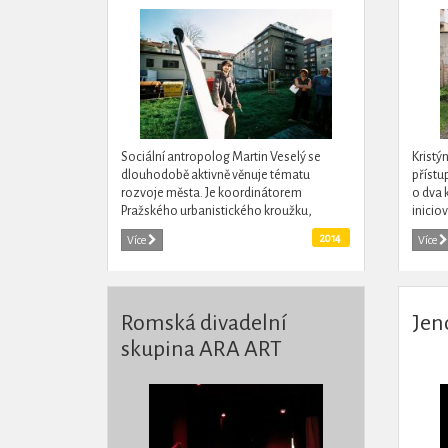
Sociální antropolog Martin Veselý se
Kristý
dlouhodobě aktivně věnuje tématu
přístu
rozvoje města. Je koordinátorem
o dva 
Pražského urbanistického kroužku,
inicio
členem výzkumného týmu Paneláci a
Usiluj
2014
Více
Více
dobrovolným pomocníkem řady dalších...
to, aby 
Romská divadelní
Jen
skupina ARA ART