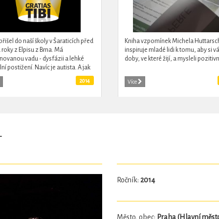
přišel do naší školy v Šaraticích před
Kniha vzpomínek Michela Huttarsc
roky z Elpisu z Brna. Má
inspiruje mladé lidi k tomu, aby si vá
ovanou vadu - dysfázii a lehké
doby, ve které žijí, a mysleli pozitivn
í postižení. Navíc je autista. A jak
ndu přijali mezi sebe? A jak se cítí
2014
Více
námi Jenda?
T
Ročník:
2014
Město, obec:
Praha (Hlavní měst