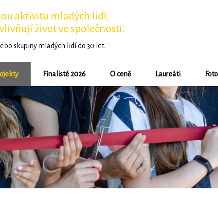
u aktivitu mladých lidí,
vlivňují život ve společnosti.
ebo skupiny mladých lidí do 30 let.
ojekty
Finalisté 2026
O ceně
Laureáti
Foto