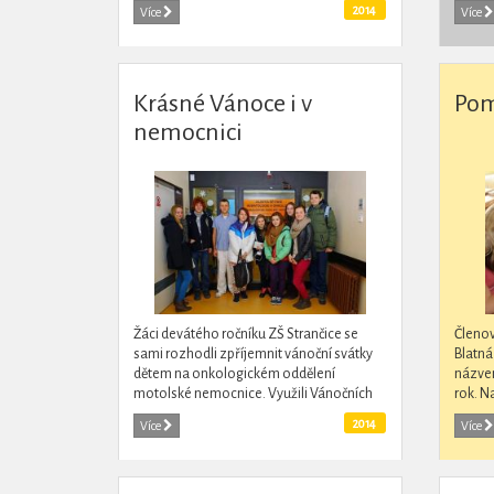
prales
2014
Více
Více
mnoha 
Krásné Vánoce i v
Pom
nemocnici
Žáci devátého ročníku ZŠ Strančice se
Členo
sami rozhodli zpříjemnit vánoční svátky
Blatná
dětem na onkologickém oddělení
názve
motolské nemocnice. Využili Vánočních
rok. N
trhů pořádaných školou a uspořádali
problé
2014
Více
Více
sbírku. Z jejího...
předmě