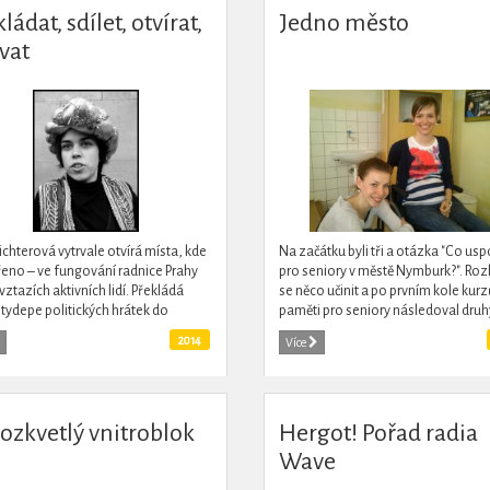
ládat, sdílet, otvírat,
Jedno město
vat
ichterová vytrvale otvírá místa, kde
Na začátku byli tři a otázka "Co us
řeno – ve fungování radnice Prahy
pro seniory v městě Nymburk?". Roz
 vztazích aktivních lidí. Překládá
se něco učinit a po prvním kole kurz
tydepe politických hrátek do
paměti pro seniory následoval druhý
ny: ostře, humorně, povzbudivě, jak
2014
Více
eba....
rozkvetlý vnitroblok
Hergot! Pořad radia
Wave