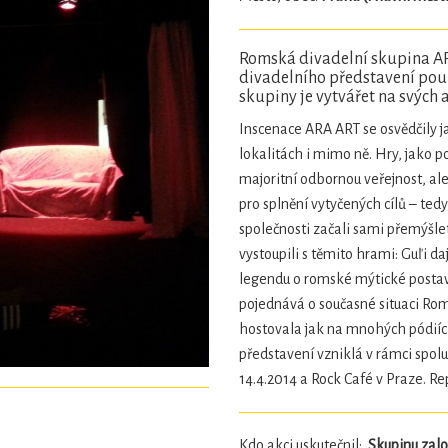
Romská divadelní skupina AR
divadelního představení pouk
skupiny je vytvářet na svých 
Inscenace ARA ART se osvědčily j
lokalitách i mimo ně. Hry, jako p
majoritní odbornou veřejnost, a
pro splnění vytyčených cílů – t
společnosti začali sami přemýšle
vystoupili s těmito hrami: Guľi d
legendu o romské mýtické postav
pojednává o současné situaci Romů
hostovala jak na mnohých pódiích
představení vzniklá v rámci spol
14.4.2014 a Rock Café v Praze. R
Kdo akci uskutečnil:
Skupinu založ