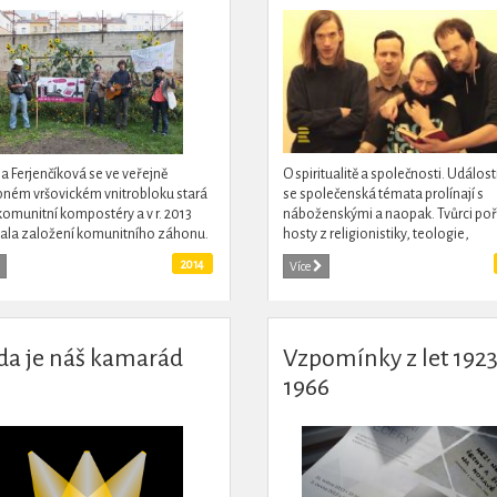
na Ferjenčíková se ve veřejně
O spiritualitě a společnosti. Událost
pném vršovickém vnitrobloku stará
se společenská témata prolínají s
komunitní kompostéry a v r. 2013
náboženskými a naopak. Tvůrci poř
vala založení komunitního záhonu.
hosty z religionistiky, teologie,
e o oživení sousedských vztahů a o
sociologie, umění nabízí neortodo
2014
Více
při...
pohled na duchovní záležitosti...
da je náš kamarád
Vzpomínky z let 1923
1966