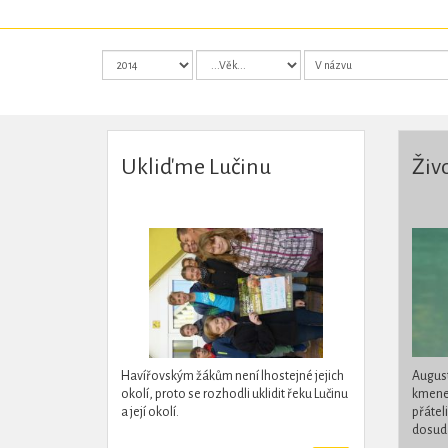
Ukliďme Lučinu
Živ
Havířovským žákům není lhostejné jejich
August
okolí, proto se rozhodli uklidit řeku Lučinu
kmene 
a její okolí.
přátel
dosud