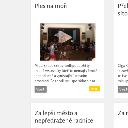
Ples na moři
Přek
síťo
Mladí skauti se rozhodli podpořit ty
Olga R
mladé vrstevníky, kteří to nemají v životě
je zav
jednoduché a vyrůstají v ústavním
10 i ve
prostředí. Rozhodli se uspořádat plesa
mlhu p
jeho výtěžek věnovat NNO Centrum Don
lidšti
2014
Více
Více
Bosco Salesiánský klub...
je potř
Za lepší město a
Za 
nepředražené radnice