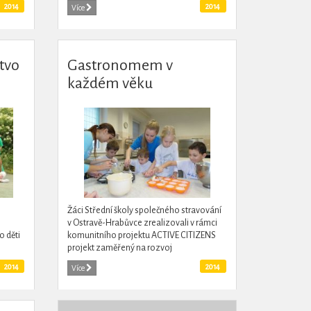
etí
spontánní happening. Kampaň měla
2014
2014
Více
dlouhodobější charakter a podařilo se jí...
tvo
Gastronomem v
každém věku
Žáci Střední školy společného stravování
v Ostravě-Hrabůvce zrealizovali v rámci
o děti
komunitního projektu ACTIVE CITIZENS
projekt zaměřený na rozvoj
školy a
gastronomických dovedností dětí z
2014
2014
Více
ostravských pěstounských rodin. V...