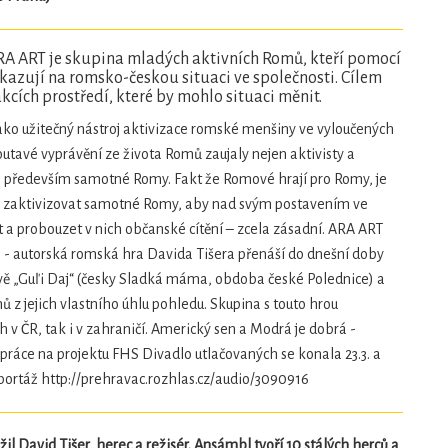
A ART je skupina mladých aktivních Romů, kteří pomocí
azují na romsko-českou situaci ve společnosti. Cílem
akcích prostředí, které by mohlo situaci měnit.
ako užitečný nástroj aktivizace romské menšiny ve vyloučených
outavé vyprávění ze života Romů zaujaly nejen aktivisty a
le především samotné Romy. Fakt že Romové hrají pro Romy, je
edy zaktivizovat samotné Romy, aby nad svým postavením ve
t a probouzet v nich občanské cítění – zcela zásadní. ARA ART
aj - autorská romská hra Davida Tišera přenáší do dnešní doby
ě „Guľi Daj“ (česky Sladká máma, obdoba české Polednice) a
 z jejich vlastního úhlu pohledu. Skupina s touto hrou
 v ČR, tak i v zahraničí. Americký sen a Modrá je dobrá -
upráce na projektu FHS Divadlo utlačovaných se konala 23.3. a
eportáž http://prehravac.rozhlas.cz/audio/3090916
il David Tišer, herec a režisér. Ansámbl tvoří 10 stálých herců a