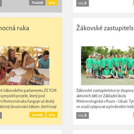
a. Během jednoho roku získali díky
klub Jeden svět na školách a již potř
Finalisté
2014
Více
dárcům prostředky,...
organizovaly...
ocná ruka
Žákovské zastupitels
vé žákovského parlamentu ZŠ TGM
Žákovské zastupitelstvo je skupina
 vymysleli projekt, který pod
aktivních dětí ze Základní školy
m Pomocná ruka funguje už druhý
Meteorologická v Praze – Libuši. Tyt
abízejí doučování žákům, kteří mají
se snaží vytipovat a především řešit
my v jakémkoli z vyučovaných
problémy, se kterými se v prostředí 
Laureáti
2014
Více
tů. Doučování...
naší městské...