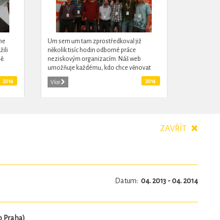
he
Um sem um tam zprostředkoval již
žili
několik tisíc hodin odborné práce
ě.
neziskovým organizacím. Náš web
umožňuje každému, kdo chce věnovat
pár hodin času, aby se zapojil do
2014
2014
Více
spolupráce na jasně daném úkolu s
konkrétní...
ZAVŘÍT
Datum:
04. 2013 - 04. 2014
o Praha)