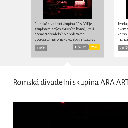
Romská divadelní skupina ARA ART je
Jenda 
skupina mladých aktivních Romů, kteří
dvěma 
pomocí divadelního představení
kombin
poukazují na romsko-českou situaci ve
mentáln
společnosti. Cílem skupiny je vytvářet na
jsme Je
Finalisté
2014
Více
Více
svých akcích prostředí, které by...
mezi 
Romská divadelní skupina ARA AR