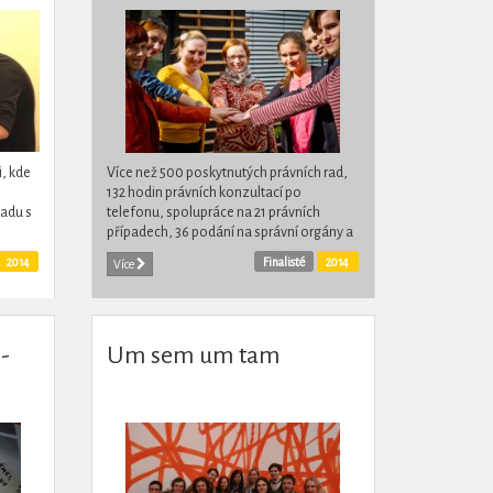
i, kde
Více než 500 poskytnutých právních rad,
132 hodin právních konzultací po
adu s
telefonu, spolupráce na 21 právních
případech, 36 podání na správní orgány a
xní
1 žaloba. Tak vypadá v číslech roční práce
2014
Finalisté
2014
Více
studentů práv v...
-
Um sem um tam