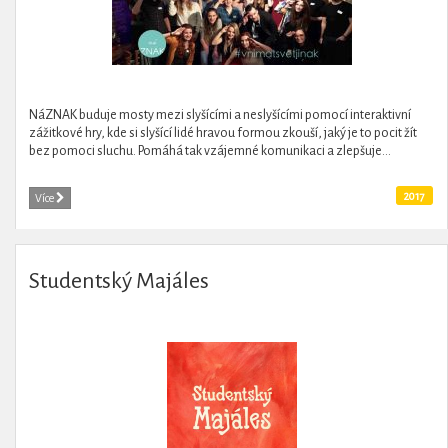
NáZNAK buduje mosty mezi slyšícími a neslyšícími pomocí interaktivní
zážitkové hry, kde si slyšící lidé hravou formou zkouší, jaký je to pocit žít
bez pomoci sluchu. Pomáhá tak vzájemné komunikaci a zlepšuje...
2017
Více
Studentský Majáles