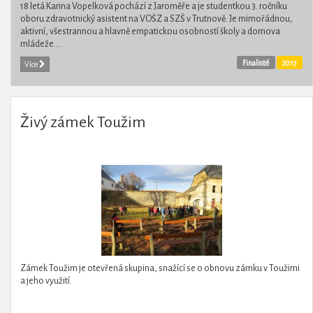
18 letá Karina Vopelková pochází z Jaroměře a je studentkou 3. ročníku
oboru zdravotnický asistent na VOŠZ a SZŠ v Trutnově. Je mimořádnou,
aktivní, všestrannou a hlavně empatickou osobností školy a domova
mládeže....
Finalisté
2017
Více
Živý zámek Toužim
Zámek Toužim je otevřená skupina, snažící se o obnovu zámku v Toužimi
a jeho využití.