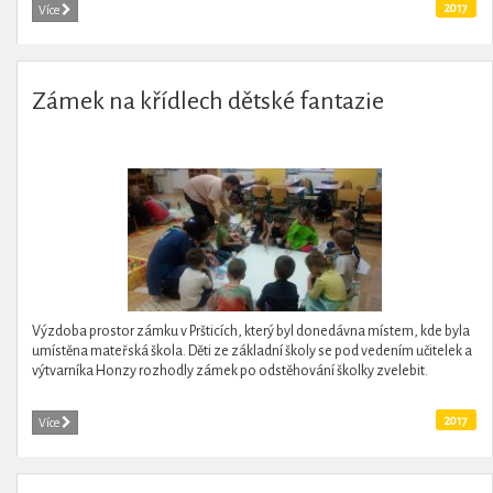
2017
Více
Zámek na křídlech dětské fantazie
Výzdoba prostor zámku v Pršticích, který byl donedávna místem, kde byla
umístěna mateřská škola. Děti ze základní školy se pod vedením učitelek a
výtvarníka Honzy rozhodly zámek po odstěhování školky zvelebit.
2017
Více