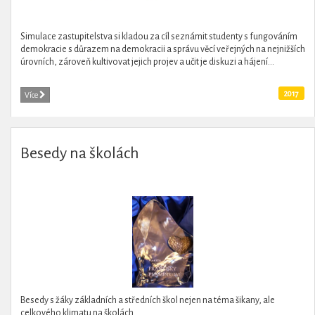
Simulace zastupitelstva si kladou za cíl seznámit studenty s fungováním
demokracie s důrazem na demokracii a správu věcí veřejných na nejnižších
úrovních, zároveň kultivovat jejich projev a učit je diskuzi a hájení...
2017
Více
Besedy na školách
Besedy s žáky základních a středních škol nejen na téma šikany, ale
celkového klimatu na školách.