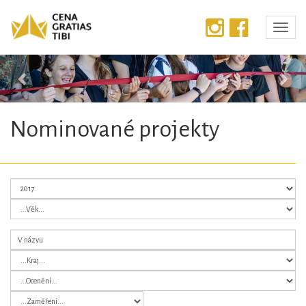
Předchozí
Dalš
Nominované projekty