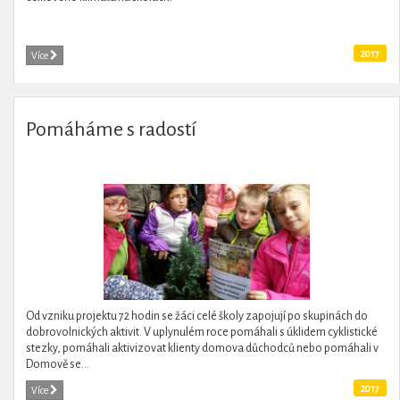
2017
Více
Pomáháme s radostí
Od vzniku projektu 72 hodin se žáci celé školy zapojují po skupinách do
dobrovolnických aktivit. V uplynulém roce pomáhali s úklidem cyklistické
stezky, pomáhali aktivizovat klienty domova důchodců nebo pomáhali v
Domově se...
2017
Více