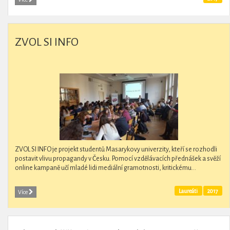
ZVOL SI INFO
ZVOL SI INFO je projekt studentů Masarykovy univerzity, kteří se rozhodli
postavit vlivu propagandy v Česku. Pomocí vzdělávacích přednášek a svěží
online kampaně učí mladé lidi mediální gramotnosti, kritickému...
Laureáti
2017
Více