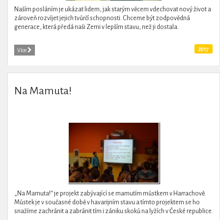
Naším posláním je ukázat lidem, jak starým věcem vdechovat nový život a
zároveň rozvíjet jejich tvůrčí schopnosti. Chceme být zodpovědná
generace, která předá naši Zemi v lepším stavu, než ji dostala.
2017
Více
Na Mamuta!
„Na Mamuta!“ je projekt zabývající se mamutím můstkem v Harrachově.
Můstek je v současné době v havarijním stavu a tímto projektem se ho
snažíme zachránit a zabránit tím i zániku skoků na lyžích v České republice.