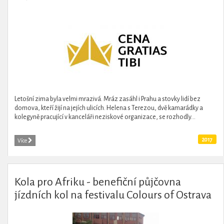
Letošní zima byla velmi mrazivá. Mráz zasáhl i Prahu a stovky lidí bez
domova, kteří žijí na jejích ulicích. Helena s Terezou, dvě kamarádky a
kolegyně pracující v kanceláři neziskové organizace, se rozhodly...
2017
Více
Kola pro Afriku - benefiční půjčovna
jízdních kol na festivalu Colours of Ostrava
2016