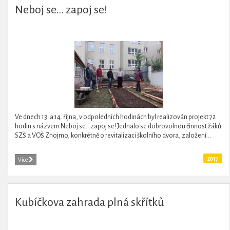
Neboj se... zapoj se!
Ve dnech 13. a 14. října, v odpoledních hodinách byl realizován projekt 72
hodin s názvem Neboj se…zapoj se! Jednalo se dobrovolnou činnost žáků
SZŠ a VOŠ Znojmo, konkrétně o revitalizaci školního dvora, založení...
2017
Více
Kubíčkova zahrada plná skřítků