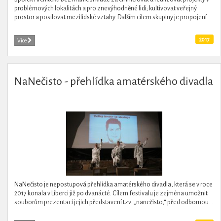
problémových lokalitách a pro znevýhodněné lidi; kultivovat veřejný
prostor a posilovat mezilidské vztahy. Dalším cílem skupiny je propojení...
2017
Více
NaNečisto - přehlídka amatérského divadla
NaNečisto je nepostupová přehlídka amatérského divadla, která se v roce
2017 konala v Liberci již po dvanácté. Cílem festivalu je zejména umožnit
souborům prezentaci jejich představení tzv. „nanečisto,“ před odbornou...