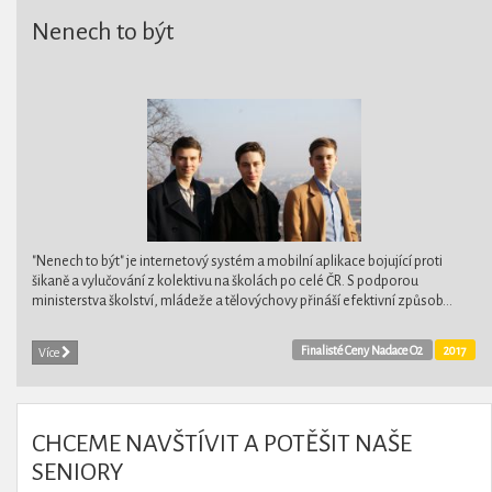
Nenech to být
"Nenech to být" je internetový systém a mobilní aplikace bojující proti
šikaně a vylučování z kolektivu na školách po celé ČR. S podporou
ministerstva školství, mládeže a tělovýchovy přináší efektivní způsob...
Finalisté Ceny Nadace O2
2017
Více
CHCEME NAVŠTÍVIT A POTĚŠIT NAŠE
SENIORY