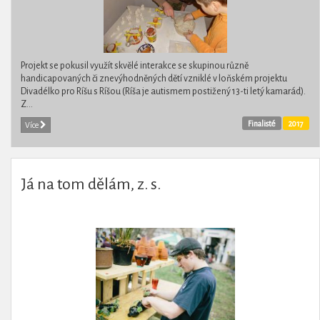
Projekt se pokusil využít skvělé interakce se skupinou různě
handicapovaných či znevýhodněných dětí vzniklé v loňském projektu
Divadélko pro Ríšu s Ríšou (Ríša je autismem postižený 13-ti letý kamarád).
Z...
Finalisté
2017
Více
Já na tom dělám, z. s.