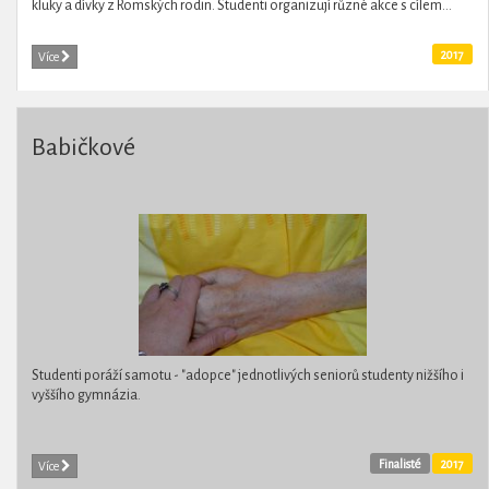
kluky a dívky z Romských rodin. Studenti organizují různé akce s cílem...
2017
Více
Babičkové
Studenti poráží samotu - "adopce" jednotlivých seniorů studenty nižšího i
vyššího gymnázia.
Finalisté
2017
Více