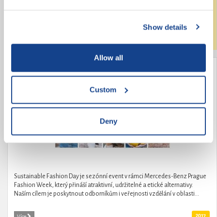
změny v českém středním školství. Požadavky na změny pochází od
samotných středoškoláků, kteří také pod hlavičkou České středoškolské...
Show details
Laureáti
2017
Více
Allow all
Módní revolucionářka Kamila Boudová -
organizátorka Sustainable Fashion Day
Custom
Deny
Sustainable Fashion Day je sezónní event v rámci Mercedes-Benz Prague
Fashion Week, který přináší atraktivní, udržitelné a etické alternativy.
Naším cílem je poskytnout odborníkům i veřejnosti vzdělání v oblasti...
2017
Více