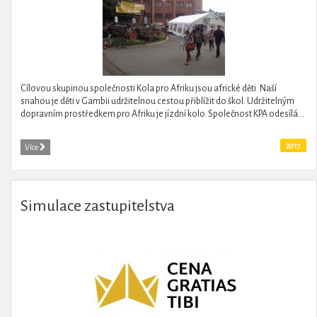
Cílovou skupinou společnosti Kola pro Afriku jsou africké děti. Naší
snahou je děti v Gambii udržitelnou cestou přiblížit do škol. Udržitelným
dopravním prostředkem pro Afriku je jízdní kolo. Společnost KPA odesílá...
2017
Více
Simulace zastupitelstva