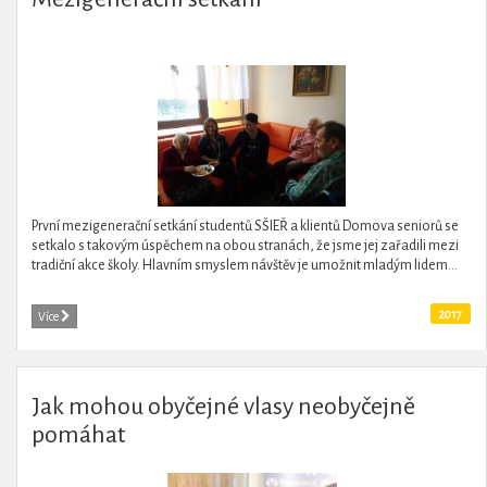
První mezigenerační setkání studentů SŠIEŘ a klientů Domova seniorů se
setkalo s takovým úspěchem na obou stranách, že jsme jej zařadili mezi
tradiční akce školy. Hlavním smyslem návštěv je umožnit mladým lidem...
2017
Více
Jak mohou obyčejné vlasy neobyčejně
pomáhat