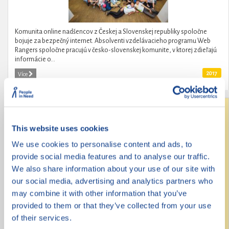
Komunita online nadšencov z Českej a Slovenskej republiky spoločne
bojuje za bezpečný internet. Absolventi vzdelávacieho programu Web
Rangers spoločne pracujú v česko-slovenskej komunite, v ktorej zdieľajú
informácie o...
2017
Více
Revoluce na střední
This website uses cookies
We use cookies to personalise content and ads, to
provide social media features and to analyse our traffic.
We also share information about your use of our site with
our social media, advertising and analytics partners who
may combine it with other information that you’ve
provided to them or that they’ve collected from your use
of their services.
Revoluce na střední je kampaň obsahující 9 konkrétních požadavků na