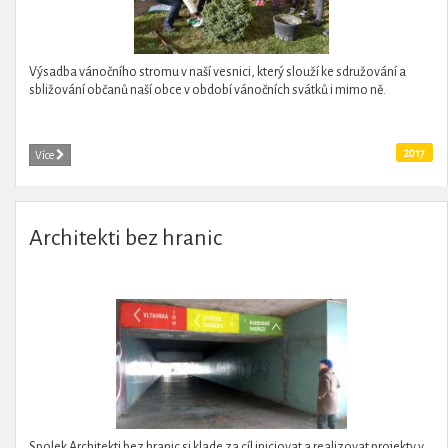
Výsadba vánočního stromu v naší vesnici, který slouží ke sdružování a
sbližování občanů naší obce v období vánočních svátků i mimo ně.
2017
Více
Architekti bez hranic
Spolek Architekti bez hranic si klade za cíl iniciovat a realizovat projekty v