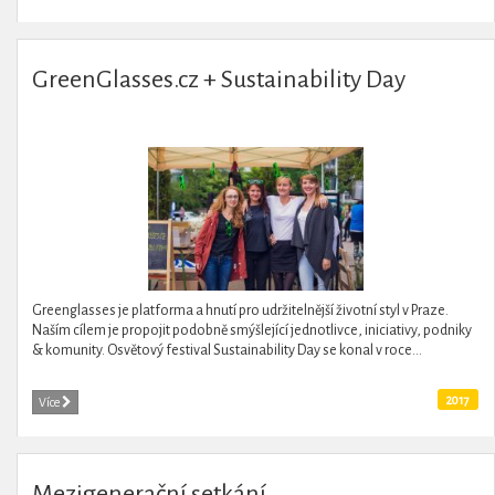
GreenGlasses.cz + Sustainability Day
Greenglasses je platforma a hnutí pro udržitelnější životní styl v Praze.
Naším cílem je propojit podobně smýšlející jednotlivce, iniciativy, podniky
& komunity. Osvětový festival Sustainability Day se konal v roce...
2017
Více
Mezigenerační setkání