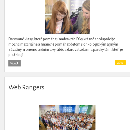
Darované vlasy, které pomáhají nadvakrát. Díky krásné spolupráci je
možné materiálně a finančně pomáhat dětem s onkologickým a jiným
závažným onemocněním a vyrábět a darovat zdarma paruky těm, kteří je
potřebují.
2017
Více
Web Rangers