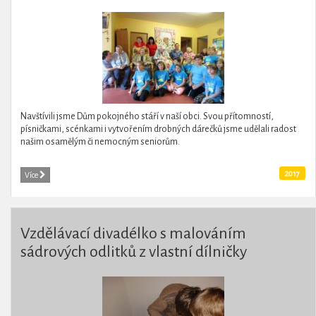
Navštívili jsme Dům pokojného stáří v naší obci. Svou přítomností,
písničkami, scénkami i vytvořením drobných dárečků jsme udělali radost
našim osamělým či nemocným seniorům.
2017
Více
Vzdělávací divadélko s malováním
sádrových odlitků z vlastní dílničky