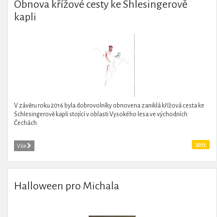
Obnova křížové cesty ke Shlesingerově
kapli
V závěru roku 2016 byla dobrovolníky obnovena zaniklá křížová cesta ke
Schlesingerově kapli stojící v oblasti Vysokého lesa ve východních
Čechách.
2017
Více
Halloween pro Michala