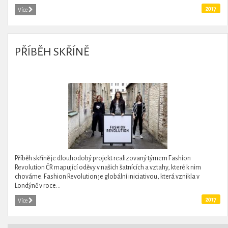
2017
Více
PŘÍBĚH SKŘÍNĚ
Příběh skříně je dlouhodobý projekt realizovaný týmem Fashion
Revolution ČR mapující oděvy v našich šatnících a vztahy, které k nim
chováme. Fashion Revolution je globální iniciativou, která vznikla v
Londýně v roce...
2017
Více