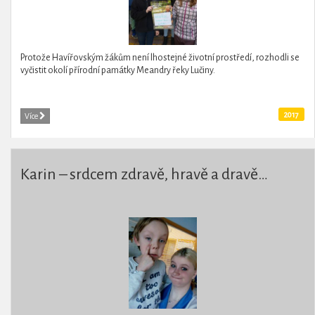
Protože Havířovským žákům není lhostejné životní prostředí, rozhodli se
vyčistit okolí přírodní památky Meandry řeky Lučiny.
2017
Více
Karin – srdcem zdravě, hravě a dravě…