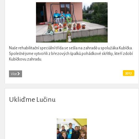
Naše rehabilitační speciální třída se sešla na zahradě u spolužáka Kubíčka.
Společně jsme vytvořili z březových špalků pohádkové skřítky, kteří zdobí
Kubíčkovu zahradu.
2017
Více
Ukliďme Lučinu