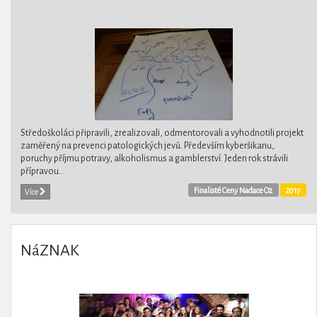
Středoškoláci připravili, zrealizovali, odmentorovali a vyhodnotili projekt
zaměřený na prevenci patologických jevů. Především kyberšikanu,
poruchy příjmu potravy, alkoholismus a gamblerství. Jeden rok strávili
přípravou...
Finalisté Ceny Nadace O2
2017
Více
NáZNAK