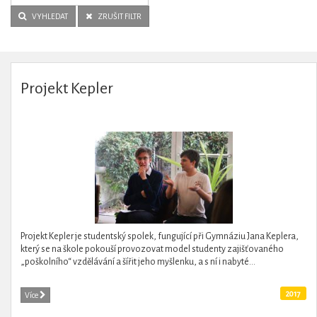
VYHLEDAT
ZRUŠIT FILTR
Projekt Kepler
Projekt Kepler je studentský spolek, fungující při Gymnáziu Jana Keplera,
který se na škole pokouší provozovat model studenty zajišťovaného
„poškolního“ vzdělávání a šířit jeho myšlenku, a s ní i nabyté...
2017
Více