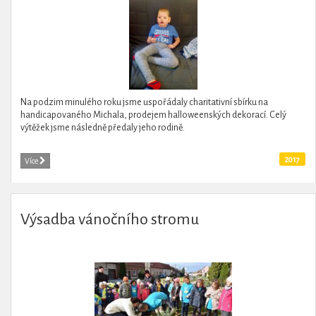
Na podzim minulého roku jsme uspořádaly charitativní sbírku na
handicapovaného Michala, prodejem halloweenských dekorací. Celý
výtěžek jsme následně předaly jeho rodině.
2017
Více
Výsadba vánočního stromu