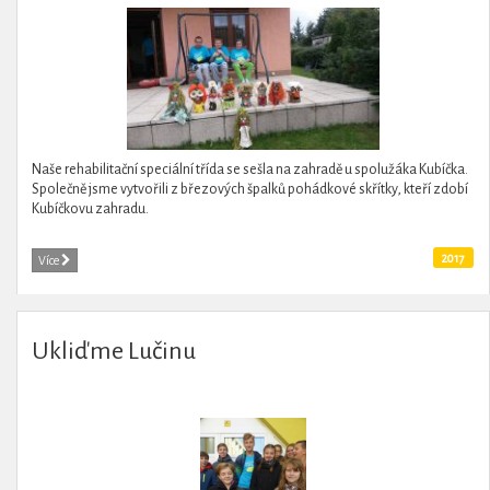
Naše rehabilitační speciální třída se sešla na zahradě u spolužáka Kubíčka.
Společně jsme vytvořili z březových špalků pohádkové skřítky, kteří zdobí
Kubíčkovu zahradu.
2017
Více
Ukliďme Lučinu