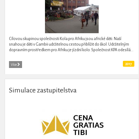
Cílovou skupinou společnosti Kola pro Afriku jsou africké děti. Naší
snahou je děti v Gambii udržitelnou cestou přiblížit do škol. Udržitelným
dopravním prostředkem pro Afriku je jízdní kolo. Společnost KPA odesílá...
2017
Více
Simulace zastupitelstva