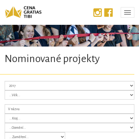
Předchozí
Dalš
Nominované projekty