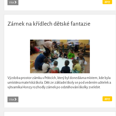
2017
Více
Zámek na křídlech dětské fantazie
Výzdoba prostor zámku v Pršticích, který byl donedávna místem, kde byla
umístěna mateřská škola. Děti ze základní školy se pod vedením učitelek a
výtvarníka Honzy rozhodly zámek po odstěhování školky zvelebit.
2017
Více