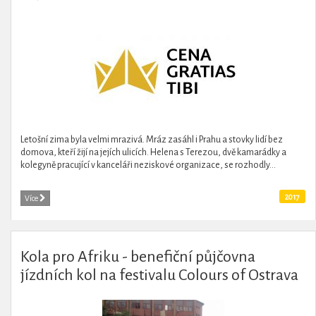
Letošní zima byla velmi mrazivá. Mráz zasáhl i Prahu a stovky lidí bez
domova, kteří žijí na jejích ulicích. Helena s Terezou, dvě kamarádky a
kolegyně pracující v kanceláři neziskové organizace, se rozhodly...
2017
Více
Kola pro Afriku - benefiční půjčovna
jízdních kol na festivalu Colours of Ostrava
2016