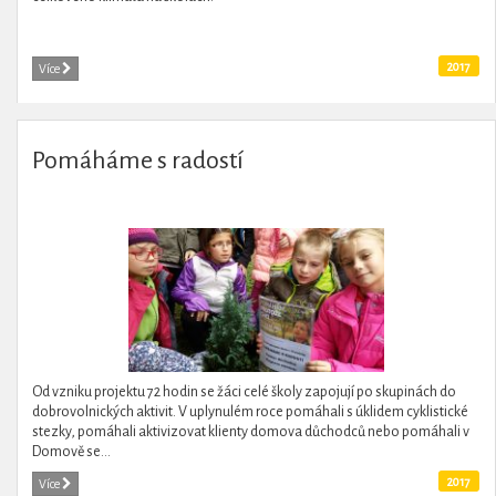
2017
Více
Pomáháme s radostí
Od vzniku projektu 72 hodin se žáci celé školy zapojují po skupinách do
dobrovolnických aktivit. V uplynulém roce pomáhali s úklidem cyklistické
stezky, pomáhali aktivizovat klienty domova důchodců nebo pomáhali v
Domově se...
2017
Více