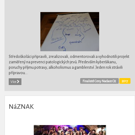
Středoškoláci připravili, zrealizovali, odmentorovali a vyhodnotili projekt
zaměřený na prevenci patologických jevů. Především kyberšikanu,
poruchy příjmu potravy, alkoholismus a gamblerství. Jeden rok strávili
přípravou...
Finalisté Ceny Nadace O2
2017
Více
NáZNAK