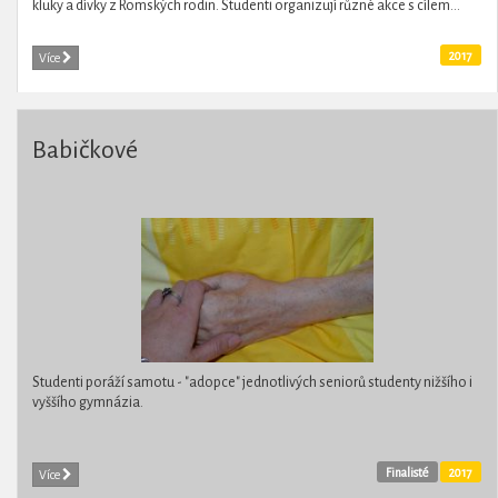
kluky a dívky z Romských rodin. Studenti organizují různé akce s cílem...
2017
Více
Babičkové
Studenti poráží samotu - "adopce" jednotlivých seniorů studenty nižšího i
vyššího gymnázia.
Finalisté
2017
Více