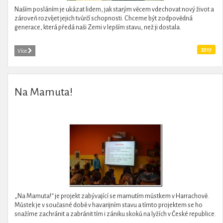
Naším posláním je ukázat lidem, jak starým věcem vdechovat nový život a
zároveň rozvíjet jejich tvůrčí schopnosti. Chceme být zodpovědná
generace, která předá naši Zemi v lepším stavu, než ji dostala.
2017
Více
Na Mamuta!
„Na Mamuta!“ je projekt zabývající se mamutím můstkem v Harrachově.
Můstek je v současné době v havarijním stavu a tímto projektem se ho
snažíme zachránit a zabránit tím i zániku skoků na lyžích v České republice.