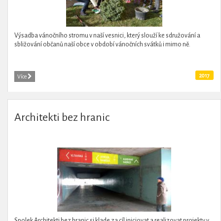
Výsadba vánočního stromu v naší vesnici, který slouží ke sdružování a
sbližování občanů naší obce v období vánočních svátků i mimo ně.
2017
Více
Architekti bez hranic
Spolek Architekti bez hranic si klade za cíl iniciovat a realizovat projekty v