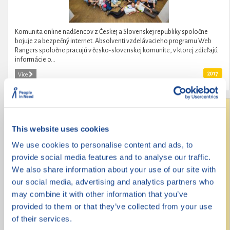
Komunita online nadšencov z Českej a Slovenskej republiky spoločne
bojuje za bezpečný internet. Absolventi vzdelávacieho programu Web
Rangers spoločne pracujú v česko-slovenskej komunite, v ktorej zdieľajú
informácie o...
2017
Více
Revoluce na střední
This website uses cookies
We use cookies to personalise content and ads, to
provide social media features and to analyse our traffic.
We also share information about your use of our site with
our social media, advertising and analytics partners who
may combine it with other information that you’ve
provided to them or that they’ve collected from your use
of their services.
Revoluce na střední je kampaň obsahující 9 konkrétních požadavků na