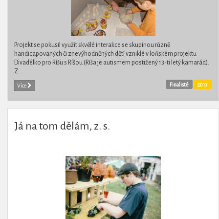
Projekt se pokusil využít skvělé interakce se skupinou různě
handicapovaných či znevýhodněných dětí vzniklé v loňském projektu
Divadélko pro Ríšu s Ríšou (Ríša je autismem postižený 13-ti letý kamarád).
Z...
Finalisté
2017
Více
Já na tom dělám, z. s.