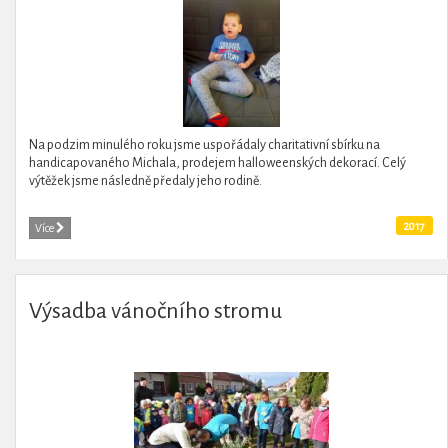
Na podzim minulého roku jsme uspořádaly charitativní sbírku na
handicapovaného Michala, prodejem halloweenských dekorací. Celý
výtěžek jsme následně předaly jeho rodině.
2017
Více
Výsadba vánočního stromu