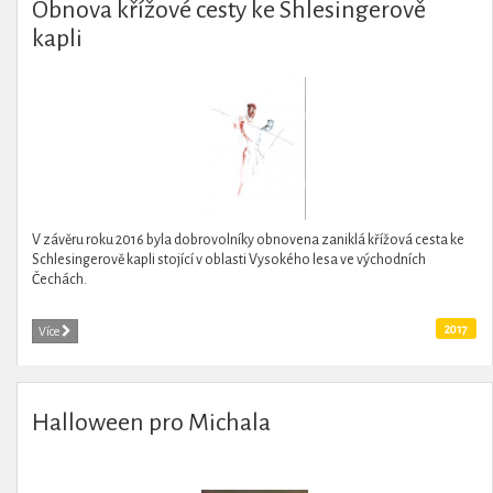
Obnova křížové cesty ke Shlesingerově
kapli
V závěru roku 2016 byla dobrovolníky obnovena zaniklá křížová cesta ke
Schlesingerově kapli stojící v oblasti Vysokého lesa ve východních
Čechách.
2017
Více
Halloween pro Michala