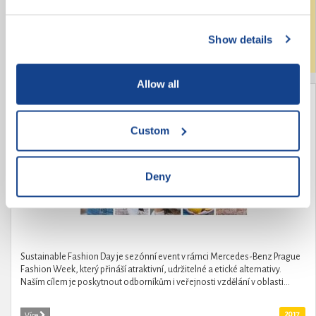
změny v českém středním školství. Požadavky na změny pochází od
samotných středoškoláků, kteří také pod hlavičkou České středoškolské...
Show details
Laureáti
2017
Více
Allow all
Módní revolucionářka Kamila Boudová -
organizátorka Sustainable Fashion Day
Custom
Deny
Sustainable Fashion Day je sezónní event v rámci Mercedes-Benz Prague
Fashion Week, který přináší atraktivní, udržitelné a etické alternativy.
Naším cílem je poskytnout odborníkům i veřejnosti vzdělání v oblasti...
2017
Více