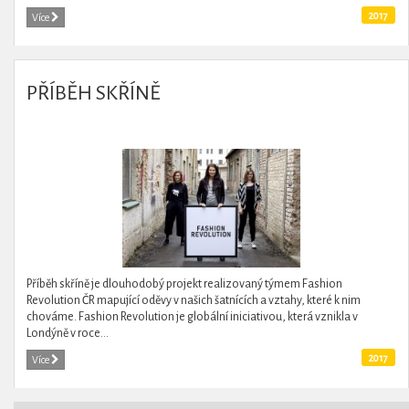
2017
Více
PŘÍBĚH SKŘÍNĚ
Příběh skříně je dlouhodobý projekt realizovaný týmem Fashion
Revolution ČR mapující oděvy v našich šatnících a vztahy, které k nim
chováme. Fashion Revolution je globální iniciativou, která vznikla v
Londýně v roce...
2017
Více