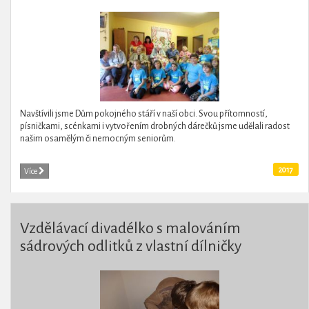
Navštívili jsme Dům pokojného stáří v naší obci. Svou přítomností,
písničkami, scénkami i vytvořením drobných dárečků jsme udělali radost
našim osamělým či nemocným seniorům.
2017
Více
Vzdělávací divadélko s malováním
sádrových odlitků z vlastní dílničky