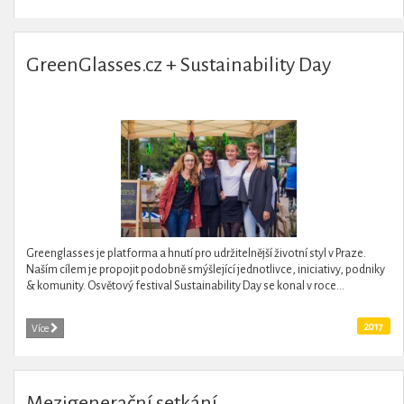
GreenGlasses.cz + Sustainability Day
Greenglasses je platforma a hnutí pro udržitelnější životní styl v Praze.
Naším cílem je propojit podobně smýšlející jednotlivce, iniciativy, podniky
& komunity. Osvětový festival Sustainability Day se konal v roce...
2017
Více
Mezigenerační setkání