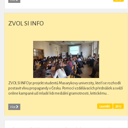
ZVOL SI INFO
ZVOL SI INFO je projekt studentů Masarykovy univerzity, kteří se rozhodli
postavit vlivu propagandy v Česku. Pomocí vzdělávacích přednášek a svěží
online kampaně učí mladé lidi mediální gramotnosti, kritickému...
Laureáti
2017
Více