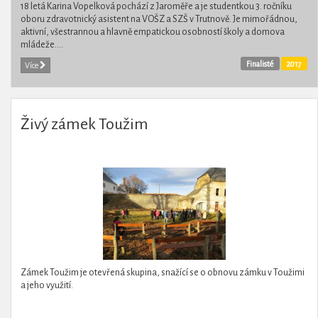
18 letá Karina Vopelková pochází z Jaroměře a je studentkou 3. ročníku
oboru zdravotnický asistent na VOŠZ a SZŠ v Trutnově. Je mimořádnou,
aktivní, všestrannou a hlavně empatickou osobností školy a domova
mládeže....
Finalisté
2017
Více
Živý zámek Toužim
Zámek Toužim je otevřená skupina, snažící se o obnovu zámku v Toužimi
a jeho využití.