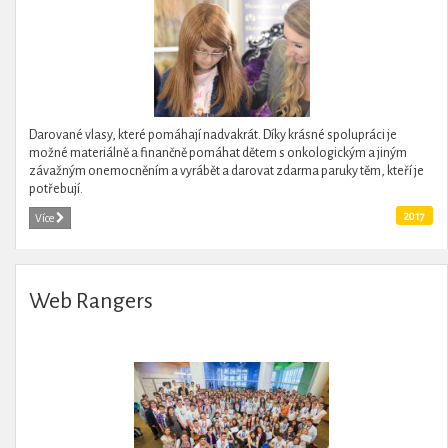
Darované vlasy, které pomáhají nadvakrát. Díky krásné spolupráci je
možné materiálně a finančně pomáhat dětem s onkologickým a jiným
závažným onemocněním a vyrábět a darovat zdarma paruky těm, kteří je
potřebují.
2017
Více
Web Rangers