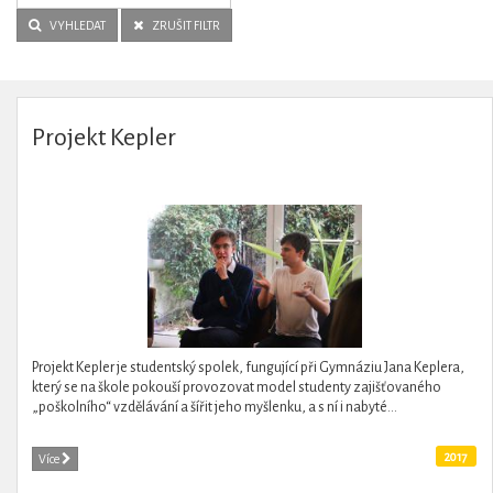
VYHLEDAT
ZRUŠIT FILTR
Projekt Kepler
Projekt Kepler je studentský spolek, fungující při Gymnáziu Jana Keplera,
který se na škole pokouší provozovat model studenty zajišťovaného
„poškolního“ vzdělávání a šířit jeho myšlenku, a s ní i nabyté...
2017
Více