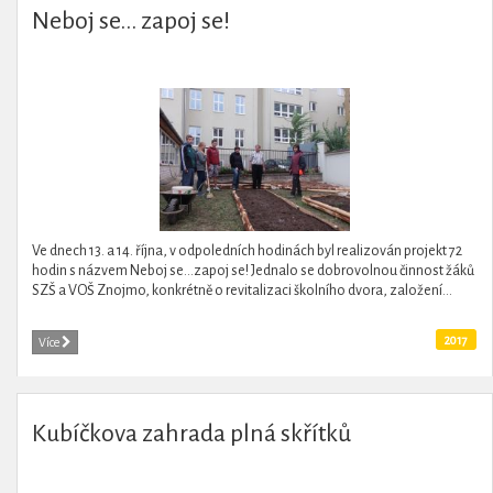
Neboj se... zapoj se!
Ve dnech 13. a 14. října, v odpoledních hodinách byl realizován projekt 72
hodin s názvem Neboj se…zapoj se! Jednalo se dobrovolnou činnost žáků
SZŠ a VOŠ Znojmo, konkrétně o revitalizaci školního dvora, založení...
2017
Více
Kubíčkova zahrada plná skřítků