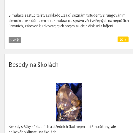
Simulace zastupitelstva si kladou za cíl seznámit studenty s fungováním
demokracie s důrazem na demokracii a správu věcí veřejných na nejnižších
úrovních, zároveň kultivovat jejich projev a učit je diskuzi a hájení...
2017
Více
Besedy na školách
Besedy s žáky základních a středních škol nejen na téma šikany, ale
celkového klimatu na školách.