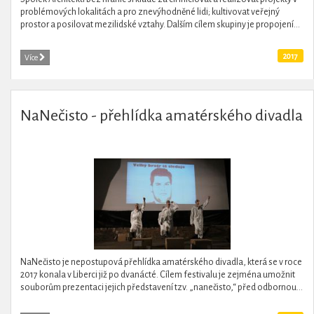
problémových lokalitách a pro znevýhodněné lidi; kultivovat veřejný
prostor a posilovat mezilidské vztahy. Dalším cílem skupiny je propojení...
2017
Více
NaNečisto - přehlídka amatérského divadla
NaNečisto je nepostupová přehlídka amatérského divadla, která se v roce
2017 konala v Liberci již po dvanácté. Cílem festivalu je zejména umožnit
souborům prezentaci jejich představení tzv. „nanečisto,“ před odbornou...