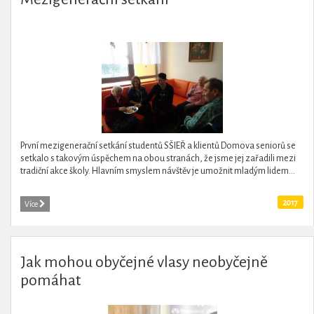
První mezigenerační setkání studentů SŠIEŘ a klientů Domova seniorů se
setkalo s takovým úspěchem na obou stranách, že jsme jej zařadili mezi
tradiční akce školy. Hlavním smyslem návštěv je umožnit mladým lidem...
2017
Více
Jak mohou obyčejné vlasy neobyčejně
pomáhat