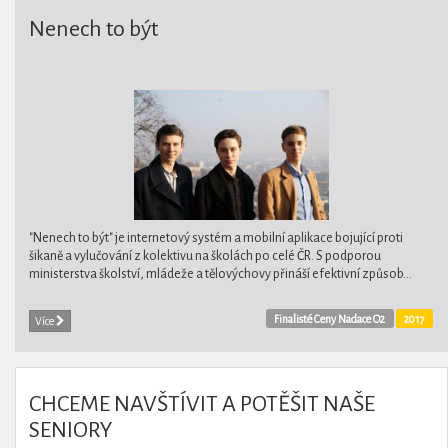
Nenech to být
"Nenech to být" je internetový systém a mobilní aplikace bojující proti
šikaně a vylučování z kolektivu na školách po celé ČR. S podporou
ministerstva školství, mládeže a tělovýchovy přináší efektivní způsob...
Finalisté Ceny Nadace O2
2017
Více
CHCEME NAVŠTÍVIT A POTĚŠIT NAŠE
SENIORY