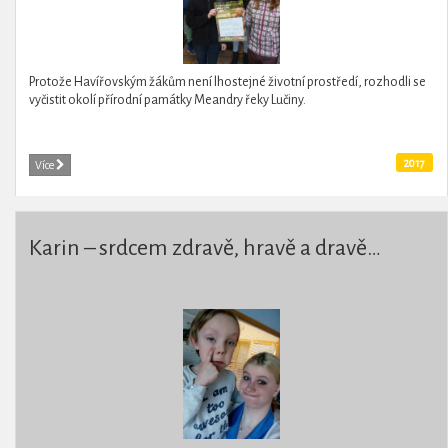
Protože Havířovským žákům není lhostejné životní prostředí, rozhodli se
vyčistit okolí přírodní památky Meandry řeky Lučiny.
2017
Více
Karin – srdcem zdravě, hravě a dravě…