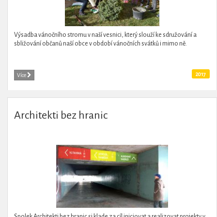
Výsadba vánočního stromu v naší vesnici, který slouží ke sdružování a
sbližování občanů naší obce v období vánočních svátků i mimo ně.
2017
Více
Architekti bez hranic
Spolek Architekti bez hranic si klade za cíl iniciovat a realizovat projekty v