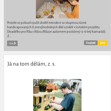
Projekt se pokusil využít skvělé interakce se skupinou různě
handicapovaných či znevýhodněných dětí vzniklé v loňském projektu
Divadélko pro Ríšu s Ríšou (Ríša je autismem postižený 13-ti letý kamarád).
Z...
Finalisté
2017
Více
Já na tom dělám, z. s.