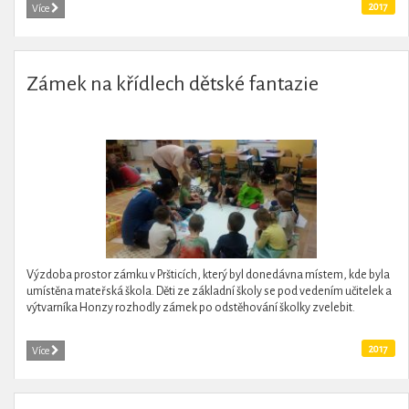
2017
Více
Zámek na křídlech dětské fantazie
Výzdoba prostor zámku v Pršticích, který byl donedávna místem, kde byla
umístěna mateřská škola. Děti ze základní školy se pod vedením učitelek a
výtvarníka Honzy rozhodly zámek po odstěhování školky zvelebit.
2017
Více