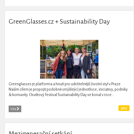
GreenGlasses.cz + Sustainability Day
Greenglasses je platforma a hnutí pro udržitelnější životní styl v Praze.
Naším cílem je propojit podobně smýšlející jednotlivce, iniciativy, podniky
& komunity. Osvětový festival Sustainability Day se konal v roce...
2017
Více
Mezigenerační setkání