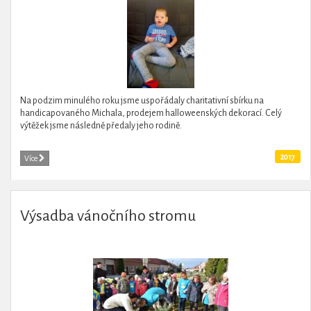
Na podzim minulého roku jsme uspořádaly charitativní sbírku na
handicapovaného Michala, prodejem halloweenských dekorací. Celý
výtěžek jsme následně předaly jeho rodině.
2017
Více
Výsadba vánočního stromu