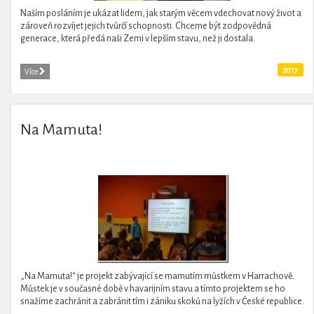
Naším posláním je ukázat lidem, jak starým věcem vdechovat nový život a
zároveň rozvíjet jejich tvůrčí schopnosti. Chceme být zodpovědná
generace, která předá naši Zemi v lepším stavu, než ji dostala.
2017
Více
Na Mamuta!
„Na Mamuta!“ je projekt zabývající se mamutím můstkem v Harrachově.
Můstek je v současné době v havarijním stavu a tímto projektem se ho
snažíme zachránit a zabránit tím i zániku skoků na lyžích v České republice.