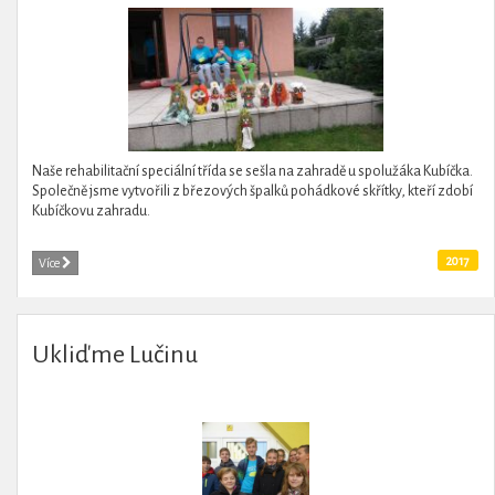
Naše rehabilitační speciální třída se sešla na zahradě u spolužáka Kubíčka.
Společně jsme vytvořili z březových špalků pohádkové skřítky, kteří zdobí
Kubíčkovu zahradu.
2017
Více
Ukliďme Lučinu