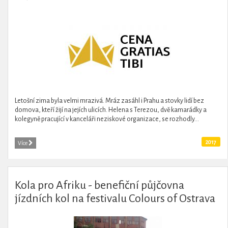
Letošní zima byla velmi mrazivá. Mráz zasáhl i Prahu a stovky lidí bez
domova, kteří žijí na jejích ulicích. Helena s Terezou, dvě kamarádky a
kolegyně pracující v kanceláři neziskové organizace, se rozhodly...
2017
Více
Kola pro Afriku - benefiční půjčovna
jízdních kol na festivalu Colours of Ostrava
2016