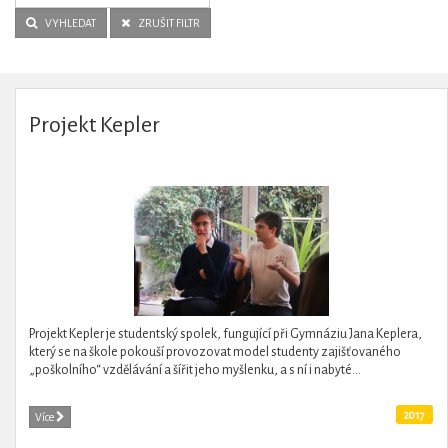
VYHLEDAT
ZRUŠIT FILTR
Projekt Kepler
Projekt Kepler je studentský spolek, fungující při Gymnáziu Jana Keplera,
který se na škole pokouší provozovat model studenty zajišťovaného
„poškolního“ vzdělávání a šířit jeho myšlenku, a s ní i nabyté...
2017
Více