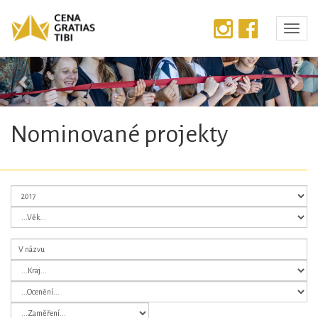
Předchozí
Dalš
Nominované projekty