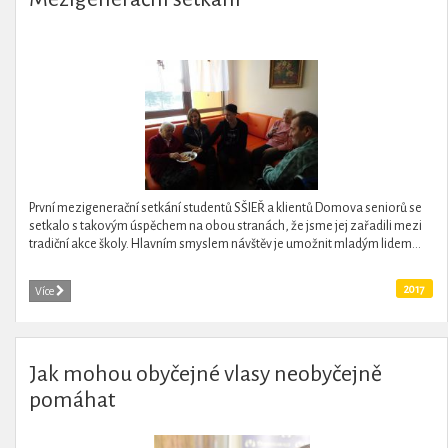
První mezigenerační setkání studentů SŠIEŘ a klientů Domova seniorů se
setkalo s takovým úspěchem na obou stranách, že jsme jej zařadili mezi
tradiční akce školy. Hlavním smyslem návštěv je umožnit mladým lidem...
2017
Více
Jak mohou obyčejné vlasy neobyčejně
pomáhat