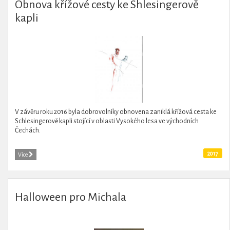
Obnova křížové cesty ke Shlesingerově
kapli
V závěru roku 2016 byla dobrovolníky obnovena zaniklá křížová cesta ke
Schlesingerově kapli stojící v oblasti Vysokého lesa ve východních
Čechách.
2017
Více
Halloween pro Michala