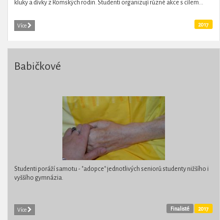
kluky a dívky z Romských rodin. Studenti organizují různé akce s cílem...
2017
Více
Babičkové
Studenti poráží samotu - "adopce" jednotlivých seniorů studenty nižšího i
vyššího gymnázia.
Finalisté
2017
Více