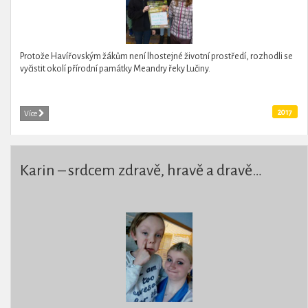
Protože Havířovským žákům není lhostejné životní prostředí, rozhodli se
vyčistit okolí přírodní památky Meandry řeky Lučiny.
2017
Více
Karin – srdcem zdravě, hravě a dravě…