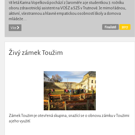
18 letá Karina Vopelková pochází z Jaroměře a je studentkou 3. ročníku
oboru zdravotnický asistent na VOŠZ a SZŠ v Trutnově. Je mimořádnou,
aktivní, všestrannou a hlavně empatickou osobností školy a domova
mládeže....
Finalisté
2017
Více
Živý zámek Toužim
Zámek Toužim je otevřená skupina, snažící se o obnovu zámku v Toužimi
a jeho využití.