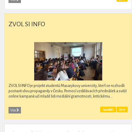
ZVOL SI INFO
ZVOL SI INFO je projekt studentů Masarykovy univerzity, kteří se rozhodli
postavit vlivu propagandy v Česku. Pomocí vzdělávacích přednášek a svěží
online kampaně učí mladé lidi mediální gramotnosti, kritickému...
Laureáti
2017
Více