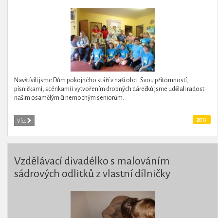
Navštívili jsme Dům pokojného stáří v naší obci. Svou přítomností,
písničkami, scénkami i vytvořením drobných dárečků jsme udělali radost
našim osamělým či nemocným seniorům.
2017
Více
Vzdělávací divadélko s malováním
sádrových odlitků z vlastní dílničky