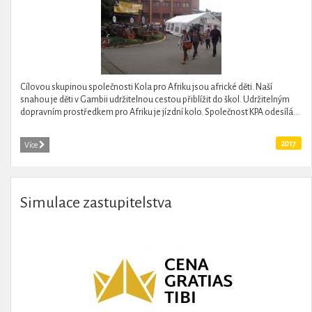
Cílovou skupinou společnosti Kola pro Afriku jsou africké děti. Naší
snahou je děti v Gambii udržitelnou cestou přiblížit do škol. Udržitelným
dopravním prostředkem pro Afriku je jízdní kolo. Společnost KPA odesílá...
2017
Více
Simulace zastupitelstva