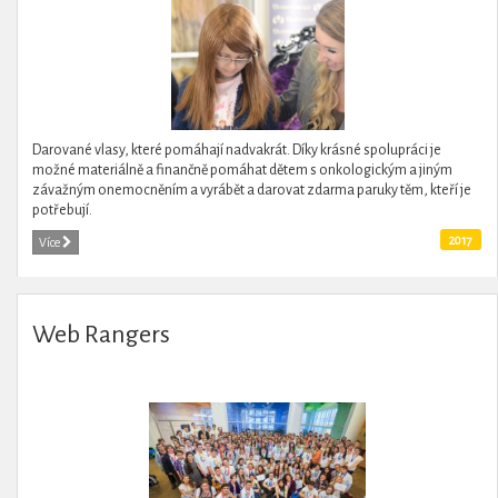
Darované vlasy, které pomáhají nadvakrát. Díky krásné spolupráci je
možné materiálně a finančně pomáhat dětem s onkologickým a jiným
závažným onemocněním a vyrábět a darovat zdarma paruky těm, kteří je
potřebují.
2017
Více
Web Rangers