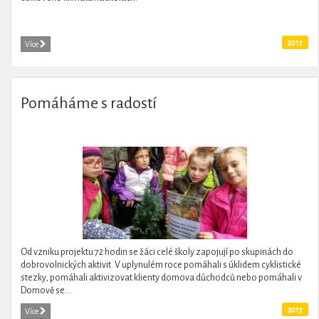
2017
Více
Pomáháme s radostí
Od vzniku projektu 72 hodin se žáci celé školy zapojují po skupinách do
dobrovolnických aktivit. V uplynulém roce pomáhali s úklidem cyklistické
stezky, pomáhali aktivizovat klienty domova důchodců nebo pomáhali v
Domově se...
2017
Více