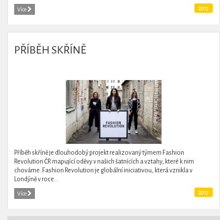
2017
Více
PŘÍBĚH SKŘÍNĚ
Příběh skříně je dlouhodobý projekt realizovaný týmem Fashion
Revolution ČR mapující oděvy v našich šatnících a vztahy, které k nim
chováme. Fashion Revolution je globální iniciativou, která vznikla v
Londýně v roce...
2017
Více