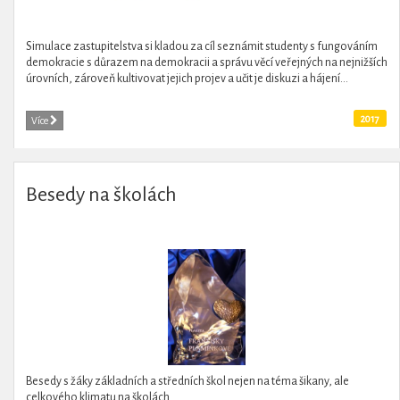
Simulace zastupitelstva si kladou za cíl seznámit studenty s fungováním
demokracie s důrazem na demokracii a správu věcí veřejných na nejnižších
úrovních, zároveň kultivovat jejich projev a učit je diskuzi a hájení...
2017
Více
Besedy na školách
Besedy s žáky základních a středních škol nejen na téma šikany, ale
celkového klimatu na školách.