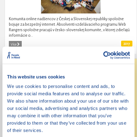
Komunita online nadšencov z Českej a Slovenskej republiky spoločne
bojuje za bezpečný internet. Absolventi vzdelávacieho programu Web
Rangers spoločne pracujú v česko-slovenskej komunite, v ktorej zdieľajú
informácie o...
2017
Více
Revoluce na střední
This website uses cookies
We use cookies to personalise content and ads, to
provide social media features and to analyse our traffic.
We also share information about your use of our site with
our social media, advertising and analytics partners who
may combine it with other information that you’ve
provided to them or that they’ve collected from your use
of their services.
Revoluce na střední je kampaň obsahující 9 konkrétních požadavků na