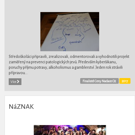
Středoškoláci připravili, zrealizovali, odmentorovali a vyhodnotili projekt
zaměřený na prevenci patologických jevů. Především kyberšikanu,
poruchy příjmu potravy, alkoholismus a gamblerství. Jeden rok strávili
přípravou...
Finalisté Ceny Nadace O2
2017
Více
NáZNAK