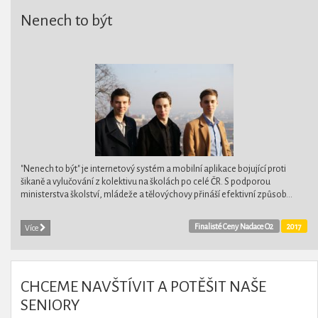
Nenech to být
"Nenech to být" je internetový systém a mobilní aplikace bojující proti
šikaně a vylučování z kolektivu na školách po celé ČR. S podporou
ministerstva školství, mládeže a tělovýchovy přináší efektivní způsob...
Finalisté Ceny Nadace O2
2017
Více
CHCEME NAVŠTÍVIT A POTĚŠIT NAŠE
SENIORY