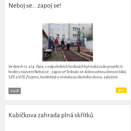
Neboj se... zapoj se!
Ve dnech 13. a 14. října, v odpoledních hodinách byl realizován projekt 72
hodin s názvem Neboj se…zapoj se! Jednalo se dobrovolnou činnost žáků
SZŠ a VOŠ Znojmo, konkrétně o revitalizaci školního dvora, založení...
2017
Více
Kubíčkova zahrada plná skřítků