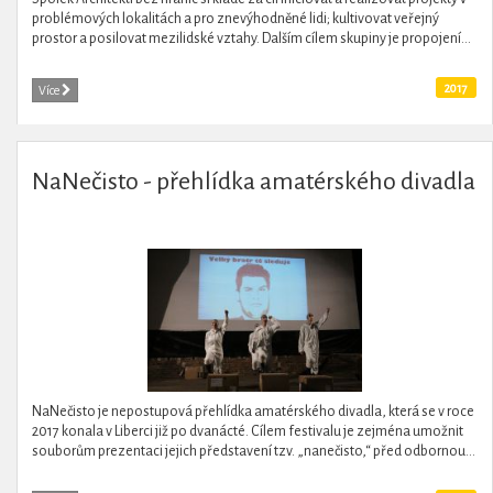
problémových lokalitách a pro znevýhodněné lidi; kultivovat veřejný
prostor a posilovat mezilidské vztahy. Dalším cílem skupiny je propojení...
2017
Více
NaNečisto - přehlídka amatérského divadla
NaNečisto je nepostupová přehlídka amatérského divadla, která se v roce
2017 konala v Liberci již po dvanácté. Cílem festivalu je zejména umožnit
souborům prezentaci jejich představení tzv. „nanečisto,“ před odbornou...