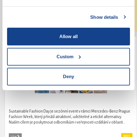
změny v českém středním školství. Požadavky na změny pochází od
samotných středoškoláků, kteří také pod hlavičkou České středoškolské...
Show details
Laureáti
2017
Více
Allow all
Módní revolucionářka Kamila Boudová -
organizátorka Sustainable Fashion Day
Custom
Deny
Sustainable Fashion Day je sezónní event v rámci Mercedes-Benz Prague
Fashion Week, který přináší atraktivní, udržitelné a etické alternativy.
Naším cílem je poskytnout odborníkům i veřejnosti vzdělání v oblasti...
2017
Více