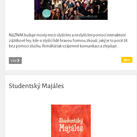
NáZNAK buduje mosty mezi slyšícími a neslyšícími pomocí interaktivní
zážitkové hry, kde si slyšící lidé hravou formou zkouší, jaký je to pocit žít
bez pomoci sluchu. Pomáhá tak vzájemné komunikaci a zlepšuje...
2017
Více
Studentský Majáles