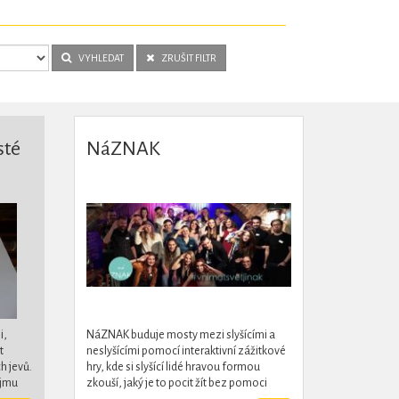
VYHLEDAT
ZRUŠIT FILTR
sté
NáZNAK
i,
NáZNAK buduje mosty mezi slyšícími a
t
neslyšícími pomocí interaktivní zážitkové
h jevů.
hry, kde si slyšící lidé hravou formou
íjmu
zkouší, jaký je to pocit žít bez pomoci