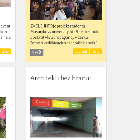
 event
ZVOL SI INFO je projekt studentů
hion
Masarykovy univerzity, kteří se rozhodli
telné a
postavit vlivu propagandy v Česku.
Pomocí vzdělávacích přednášek a svěží
i
online kampaně učí mladé lidi mediální
2017
Laureáti
2017
Více
gramotnosti, kritickému...
Architekti bez hranic