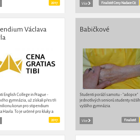
potravy, alkoholismus a gamblerstv
2017
Finalisté Ceny Nadace O2
Více
Jeden rok strávili přípravou...
pendium Václava
Babičkové
la
ti English College in Prague -
Studenti poráží samotu - "adopce"
kého gymnázia, už získali přes tři
jednotlivých seniorů studenty nižšíh
 milionu korun pro stipendium
vyššího gymnázia.
a Havla. To je určené pro kluky a
z Romských rodin. Studenti
2017
Finalisté
Více
zují různé akce s cílem...