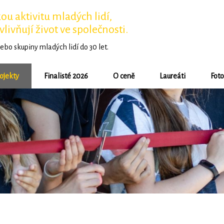
u aktivitu mladých lidí,
vlivňují život ve společnosti.
ebo skupiny mladých lidí do 30 let.
ojekty
Finalisté 2026
O ceně
Laureáti
Foto