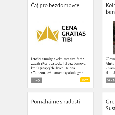
Čaj pro bezdomovce
Kola
ben
jízd
Col
Letošní zima byla velmi mrazivá. Mráz
Cílovo
zasáhl i Prahu a stovky lidí bez domova,
Afriku 
kteří žijí na jejích ulicích. Helena
v Gamb
s Terezou, dvě kamarádky a kolegyně
škol. 
pracující v kanceláři neziskové
prostř
2017
Více
Více
organizace, se rozhodly...
Společ
Pomáháme s radostí
Gre
Sus