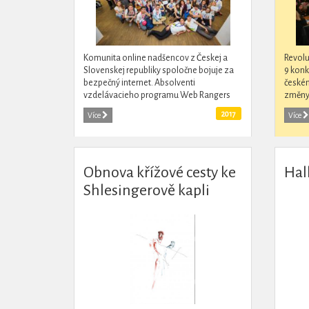
Komunita online nadšencov z Českej a
Revolu
Slovenskej republiky spoločne bojuje za
9 konk
bezpečný internet. Absolventi
českém
vzdelávacieho programu Web Rangers
změny
spoločne pracujú v česko-slovenskej
středo
2017
Více
Více
komunite, v ktorej zdieľajú informácie o...
České 
Obnova křížové cesty ke
Hal
Shlesingerově kapli