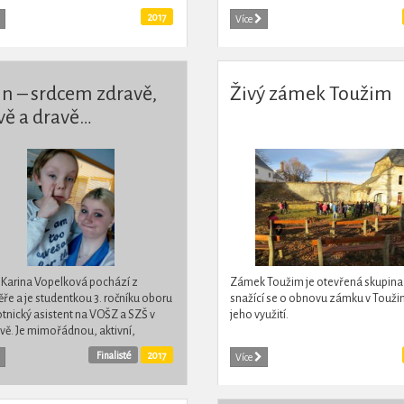
ly zámek po odstěhování školky
Znojmo, konkrétně o revitalizaci šk
2017
Více
it.
dvora, založení...
in – srdcem zdravě,
Živý zámek Toužim
vě a dravě…
á Karina Vopelková pochází z
Zámek Toužim je otevřená skupina
ře a je studentkou 3. ročníku oboru
snažící se o obnovu zámku v Touži
tnický asistent na VOŠZ a SZŠ v
jeho využití.
vě. Je mimořádnou, aktivní,
annou a hlavně empatickou
Finalisté
2017
Více
stí školy a domova mládeže....