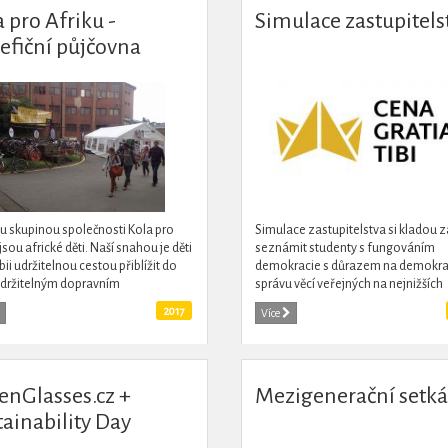
 pro Afriku -
Simulace zastupitels
efiční půjčovna
ních kol na festivalu
ours of Ostrava 2016
u skupinou společnosti Kola pro
Simulace zastupitelstva si kladou za
jsou africké děti. Naší snahou je děti
seznámit studenty s fungováním
ii udržitelnou cestou přiblížit do
demokracie s důrazem na demokrac
Udržitelným dopravním
správu věcí veřejných na nejnižších
edkem pro Afriku je jízdní kolo.
úrovních, zároveň kultivovat jejich 
2017
Více
nost KPA odesílá...
a učit je diskuzi a hájení...
enGlasses.cz +
Mezigenerační setká
tainability Day