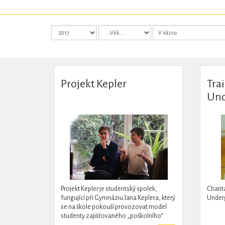
Projekt Kepler
Tra
Und
Projekt Kepler je studentský spolek,
Charit
fungující při Gymnáziu Jana Keplera, který
Under
se na škole pokouší provozovat model
studenty zajišťovaného „poškolního“