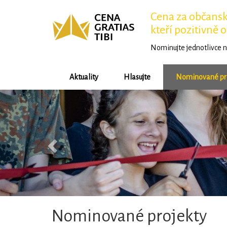
Cena za občansko
kteří pozitivně o
Nominujte jednotlivce n
Aktuality
Hlasujte
Nominované pr
Předchozí
Nominované projekty