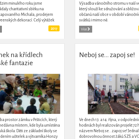
dzim minulého roku jsme
Výsadba vánočního stromu v naší ve
daly charitativní sbírku na
který slouží ke sdružování a sbližov
capovaného Michala, prodejem
občanů naší obce v období vánoční
eenských dekorací. Celý výtěžek
svátků i mimo ně.
ásledně předaly jeho rodině.
2017
Více
ek na křídlech
Neboj se... zapoj se!
ské fantazie
a prostor zámku v Pršticích, který
Ve dnech 13. a 14. října, v odpolední
nedávna místem, kde byla umístěna
hodinách byl realizován projekt 72 
ká škola. Děti ze základní školy se
názvem Neboj se…zapoj se! Jednal
dením učitelek a výtvarníka Honzy
dobrovolnou činnost žáků SZŠ a V