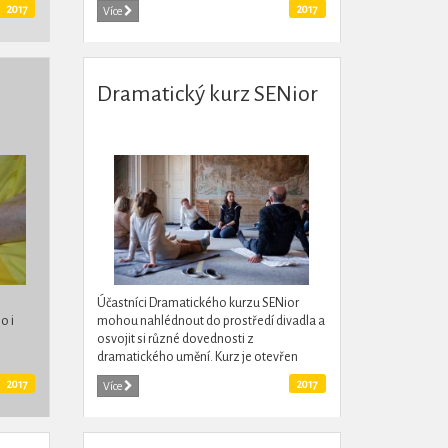
í.
sluchu. Pomáhá tak vzájemné komunikaci
2017
2017
Více
a zlepšuje...
Dramatický kurz SENior
Účastníci Dramatického kurzu SENior
o i
mohou nahlédnout do prostředí divadla a
osvojit si různé dovednosti z
dramatického umění. Kurz je otevřen
seniorům, kteří vždy lnuli k divadlu, ale
2017
2017
Více
nikdy neměli čas se mu věnovat nebo...