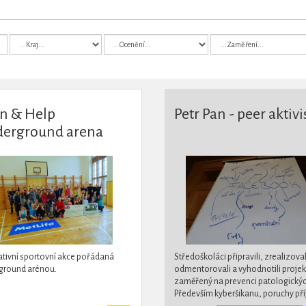
in & Help
Petr Pan - peer aktivi
erground arena
ativní sportovní akce pořádaná
Středoškoláci připravili, zrealizoval
ground arénou.
odmentorovali a vyhodnotili projek
zaměřený na prevenci patologickýc
Především kyberšikanu, poruchy př