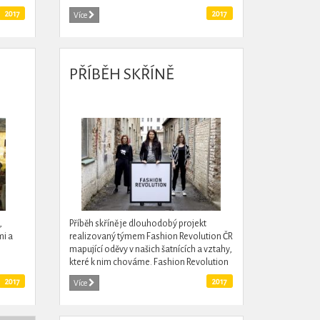
olního
zahradu.
2017
2017
Více
PŘÍBĚH SKŘÍNĚ
,
Příběh skříně je dlouhodobý projekt
mi a
realizovaný týmem Fashion Revolution ČR
mapující oděvy v našich šatnících a vztahy,
které k nim chováme. Fashion Revolution
je globální iniciativou, která vznikla v
2017
2017
Více
Londýně v roce...