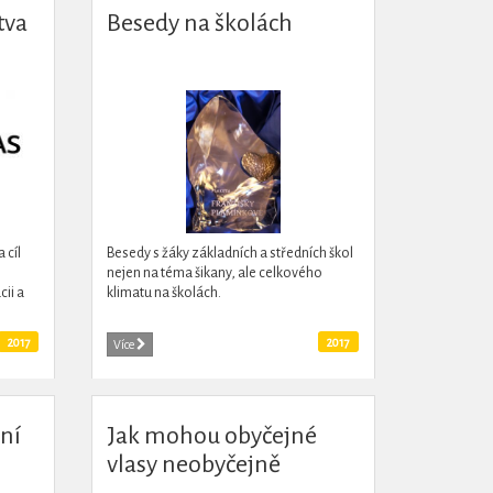
tva
Besedy na školách
 cíl
Besedy s žáky základních a středních škol
nejen na téma šikany, ale celkového
ii a
klimatu na školách.
projev
2017
2017
Více
ní
Jak mohou obyčejné
vlasy neobyčejně