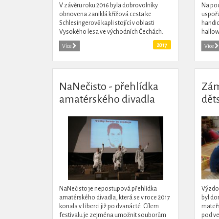
V závěru roku 2016 byla dobrovolníky
Na po
obnovena zaniklá křížová cesta ke
uspořá
Schlesingerově kapli stojící v oblasti
handi
Vysokého lesa ve východních Čechách.
hallow
jsme n
2017
Více
Více
NaNečisto - přehlídka
Zám
amatérského divadla
dět
NaNečisto je nepostupová přehlídka
Výzdob
amatérského divadla, která se v roce 2017
byl do
konala v Liberci již po dvanácté. Cílem
mateřs
festivalu je zejména umožnit souborům
pod ve