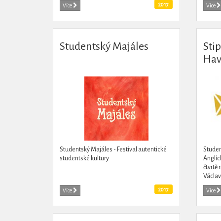
vzdělávání a šířit jeho myšlenku, a s ní i
2017
Více
Více
nabyté...
Studentský Majáles
Sti
Hav
Studentský Majáles - Festival autentické
Studen
studentské kultury
Anglic
čtvrtě
Václav
dívky 
2017
Více
Více
organi