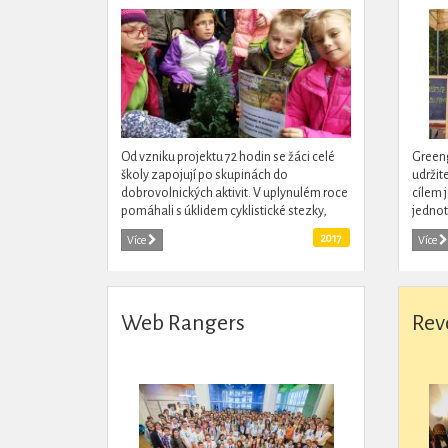
Od vzniku projektu 72 hodin se žáci celé
Greeng
školy zapojují po skupinách do
udržite
dobrovolnických aktivit. V uplynulém roce
cílem 
pomáhali s úklidem cyklistické stezky,
jednot
pomáhali aktivizovat klienty domova
komuni
2017
Více
Více
důchodců nebo pomáhali v Domově se...
Day se 
Web Rangers
Rev