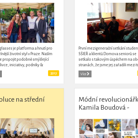
lasses je platforma a hnutí pro
První mezigenerační setkání studen
lnější životní styl v Praze. Naším
SŠIEŘ a klientů Domova seniorů se
je propojit podobně smýšlející
setkalo s takovým úspěchem na o
livce, iniciativy, podniky &
stranách, že jsme jej zařadili mezi t
ty. Osvětový festival Sustainability
akce školy. Hlavním smyslem návště
2017
Více
konal v roce...
umožnit mladým lidem...
oluce na střední
Módní revolucionář
Kamila Boudová -
organizátorka
Sustainable Fashion