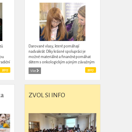
pomáhat
tů
Darované vlasy, které pomáhají
nadvakrát. Díky krásné spolupráci je
bou
možné materiálně a finančně pomáhat
radiční
dětem s onkologickým a jiným závažným
v je
onemocněním a vyrábět a darovat
2017
2017
Více
zdarma paruky těm, kteří je potřebují.
ka
ZVOL SI INFO
 Day