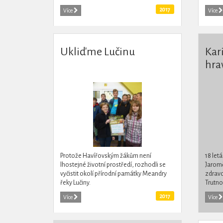
prezentaci jejich představení tzv.
rozhod
2017
Více
Více
„nanečisto,“ před odbornou...
zveleb
Ukliďme Lučinu
Kar
hra
Protože Havířovským žákům není
18 let
lhostejné životní prostředí, rozhodli se
Jaromě
vyčistit okolí přírodní památky Meandry
zdravo
řeky Lučiny.
Trutno
všestr
2017
Více
Více
osobno