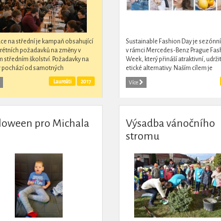
ce na střední je kampaň obsahující
Sustainable Fashion Day je sezónní
rétních požadavků na změny v
v rámci Mercedes-Benz Prague Fas
 středním školství. Požadavky na
Week, který přináší atraktivní, udrži
 pochází od samotných
etické alternativy. Naším cílem je
školáků, kteří také pod hlavičkou
poskytnout odborníkům i veřejnost
Laureáti
2017
Více
středoškolské...
vzdělání v oblasti...
loween pro Michala
Výsadba vánočního
stromu