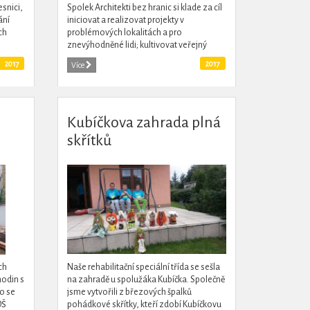
snici,
Spolek Architekti bez hranic si klade za cíl
ání
iniciovat a realizovat projekty v
ch
problémových lokalitách a pro
znevýhodněné lidi; kultivovat veřejný
prostor a posilovat mezilidské vztahy.
2017
2017
Více
Dalším cílem skupiny je propojení...
Kubíčkova zahrada plná
skřítků
ch
Naše rehabilitační speciální třída se sešla
hodin s
na zahradě u spolužáka Kubíčka. Společně
o se
jsme vytvořili z březových špalků
OŠ
pohádkové skřítky, kteří zdobí Kubíčkovu