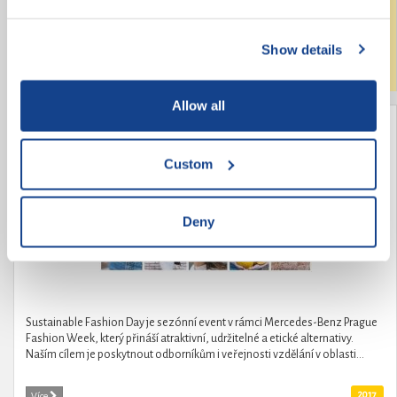
změny v českém středním školství. Požadavky na změny pochází od
samotných středoškoláků, kteří také pod hlavičkou České středoškolské...
Show details
Laureáti
2017
Více
Allow all
Módní revolucionářka Kamila Boudová -
organizátorka Sustainable Fashion Day
Custom
Deny
Sustainable Fashion Day je sezónní event v rámci Mercedes-Benz Prague
Fashion Week, který přináší atraktivní, udržitelné a etické alternativy.
Naším cílem je poskytnout odborníkům i veřejnosti vzdělání v oblasti...
2017
Více