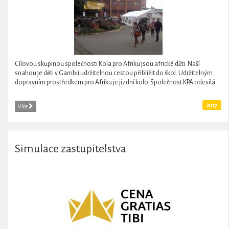
Cílovou skupinou společnosti Kola pro Afriku jsou africké děti. Naší
snahou je děti v Gambii udržitelnou cestou přiblížit do škol. Udržitelným
dopravním prostředkem pro Afriku je jízdní kolo. Společnost KPA odesílá...
2017
Více
Simulace zastupitelstva