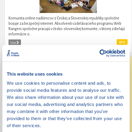
Komunita online nadšencov z Českej a Slovenskej republiky spoločne
bojuje za bezpečný internet. Absolventi vzdelávacieho programu Web
Rangers spoločne pracujú v česko-slovenskej komunite, v ktorej zdieľajú
informácie o...
2017
Více
Revoluce na střední
This website uses cookies
We use cookies to personalise content and ads, to
provide social media features and to analyse our traffic.
We also share information about your use of our site with
our social media, advertising and analytics partners who
may combine it with other information that you’ve
provided to them or that they’ve collected from your use
of their services.
Revoluce na střední je kampaň obsahující 9 konkrétních požadavků na