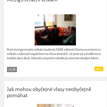
První mezigenerační setkání studentů SŠIEŘ a klientů Domova seniorů se
setkalo s takovým úspěchem na obou stranách, že jsme jej zařadili mezi
tradiční akce školy. Hlavním smyslem návštěv je umožnit mladým lidem...
2017
Více
Jak mohou obyčejné vlasy neobyčejně
pomáhat