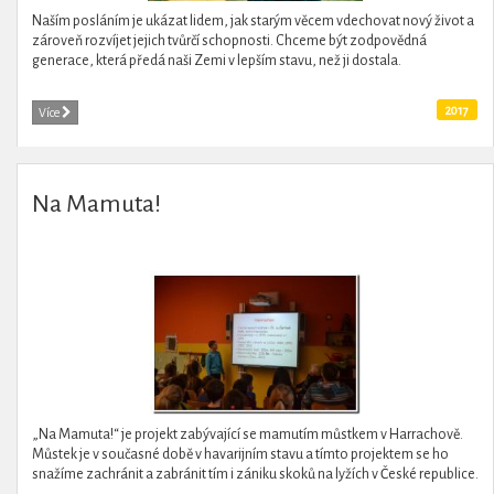
Naším posláním je ukázat lidem, jak starým věcem vdechovat nový život a
zároveň rozvíjet jejich tvůrčí schopnosti. Chceme být zodpovědná
generace, která předá naši Zemi v lepším stavu, než ji dostala.
2017
Více
Na Mamuta!
„Na Mamuta!“ je projekt zabývající se mamutím můstkem v Harrachově.
Můstek je v současné době v havarijním stavu a tímto projektem se ho
snažíme zachránit a zabránit tím i zániku skoků na lyžích v České republice.