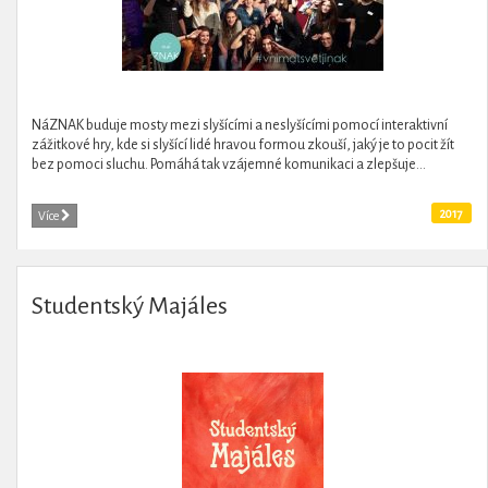
NáZNAK buduje mosty mezi slyšícími a neslyšícími pomocí interaktivní
zážitkové hry, kde si slyšící lidé hravou formou zkouší, jaký je to pocit žít
bez pomoci sluchu. Pomáhá tak vzájemné komunikaci a zlepšuje...
2017
Více
Studentský Majáles