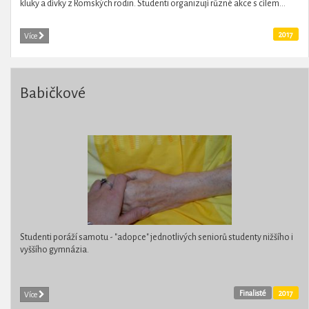
kluky a dívky z Romských rodin. Studenti organizují různé akce s cílem...
2017
Více
Babičkové
Studenti poráží samotu - "adopce" jednotlivých seniorů studenty nižšího i
vyššího gymnázia.
Finalisté
2017
Více