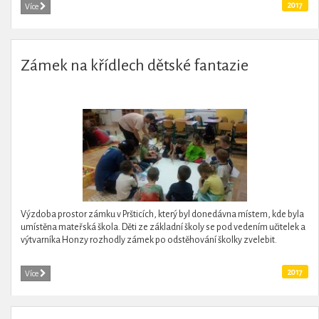
2017
Více
Zámek na křídlech dětské fantazie
Výzdoba prostor zámku v Pršticích, který byl donedávna místem, kde byla
umístěna mateřská škola. Děti ze základní školy se pod vedením učitelek a
výtvarníka Honzy rozhodly zámek po odstěhování školky zvelebit.
2017
Více