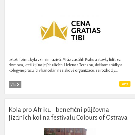
Letošní zima byla velmi mrazivá. Mráz zasáhl i Prahu a stovky lidí bez
domova, kteří žijí na jejích ulicích. Helena s Terezou, dvě kamarádky a
kolegyně pracující v kanceláři neziskové organizace, se rozhodly...
2017
Více
Kola pro Afriku - benefiční půjčovna
jízdních kol na festivalu Colours of Ostrava
2016