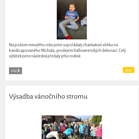
Na podzim minulého roku jsme uspořádaly charitativní sbírku na
handicapovaného Michala, prodejem halloweenských dekorací. Celý
výtěžek jsme následně předaly jeho rodině.
2017
Více
Výsadba vánočního stromu