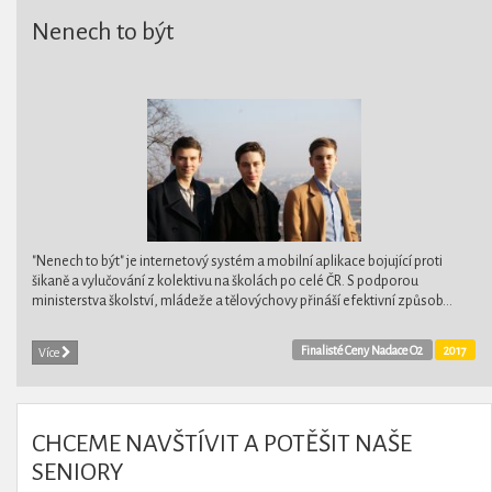
Nenech to být
"Nenech to být" je internetový systém a mobilní aplikace bojující proti
šikaně a vylučování z kolektivu na školách po celé ČR. S podporou
ministerstva školství, mládeže a tělovýchovy přináší efektivní způsob...
Finalisté Ceny Nadace O2
2017
Více
CHCEME NAVŠTÍVIT A POTĚŠIT NAŠE
SENIORY