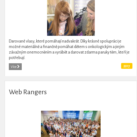
Darované vlasy, které pomáhají nadvakrát. Díky krásné spolupráci je
možné materiálně a finančně pomáhat dětem s onkologickým a jiným
závažným onemocněním a vyrábět a darovat zdarma paruky těm, kteří je
potřebují.
2017
Více
Web Rangers