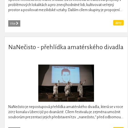
problémových lokalitách a pro znevýhodněné lidi; kultivovat veřejný
prostor a posilovat mezilidské vztahy. Dalším cílem skupiny je propojení...
2017
Více
NaNečisto - přehlídka amatérského divadla
NaNečisto je nepostupová přehlídka amatérského divadla, která se v roce
2017 konala v Liberci již po dvanácté. Cílem festivalu je zejména umožnit
souborům prezentaci jejich představení tzv. „nanečisto,“ před odbornou...