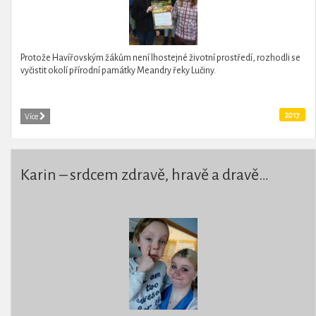
Protože Havířovským žákům není lhostejné životní prostředí, rozhodli se
vyčistit okolí přírodní památky Meandry řeky Lučiny.
2017
Více
Karin – srdcem zdravě, hravě a dravě…