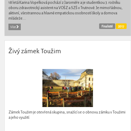
18 letá Karina Vopelková pochází z Jaroměře a je studentkou 3. ročníku
oboru zdravotnický asistent na VOŠZ a SZŠ v Trutnově. Je mimořádnou,
aktivní, všestrannou a hlavně empatickou osobností školy a domova
mládeže....
Finalisté
2017
Více
Živý zámek Toužim
Zámek Toužim je otevřená skupina, snažící se o obnovu zámku v Toužimi
a jeho využití.