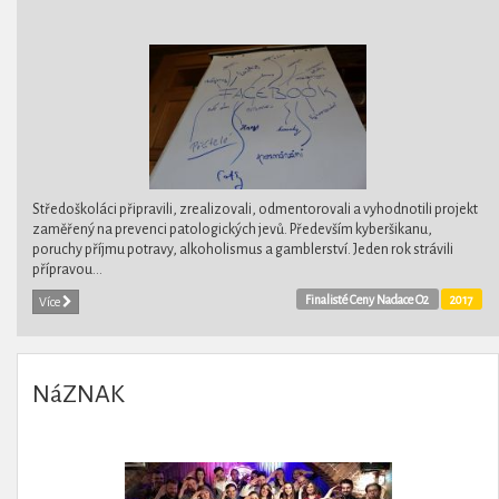
Středoškoláci připravili, zrealizovali, odmentorovali a vyhodnotili projekt
zaměřený na prevenci patologických jevů. Především kyberšikanu,
poruchy příjmu potravy, alkoholismus a gamblerství. Jeden rok strávili
přípravou...
Finalisté Ceny Nadace O2
2017
Více
NáZNAK