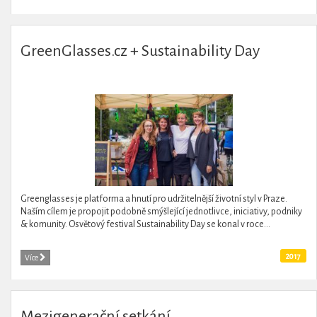
GreenGlasses.cz + Sustainability Day
Greenglasses je platforma a hnutí pro udržitelnější životní styl v Praze.
Naším cílem je propojit podobně smýšlející jednotlivce, iniciativy, podniky
& komunity. Osvětový festival Sustainability Day se konal v roce...
2017
Více
Mezigenerační setkání