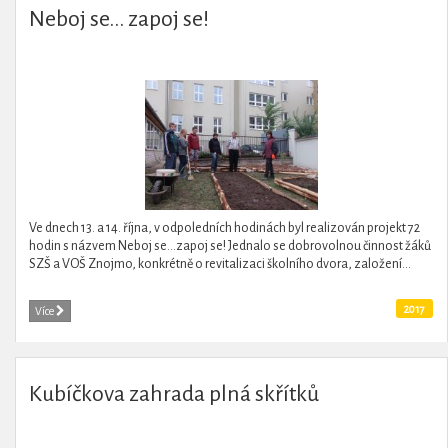
Neboj se... zapoj se!
Ve dnech 13. a 14. října, v odpoledních hodinách byl realizován projekt 72
hodin s názvem Neboj se…zapoj se! Jednalo se dobrovolnou činnost žáků
SZŠ a VOŠ Znojmo, konkrétně o revitalizaci školního dvora, založení...
2017
Více
Kubíčkova zahrada plná skřítků