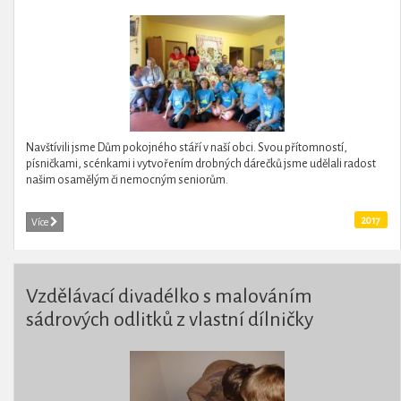
Navštívili jsme Dům pokojného stáří v naší obci. Svou přítomností,
písničkami, scénkami i vytvořením drobných dárečků jsme udělali radost
našim osamělým či nemocným seniorům.
2017
Více
Vzdělávací divadélko s malováním
sádrových odlitků z vlastní dílničky