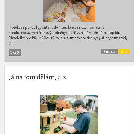
Projekt se pokusil využít skvělé interakce se skupinou různě
handicapovaných či znevýhodněných dětí vzniklé v loňském projektu
Divadélko pro Ríšu s Ríšou (Ríša je autismem postižený 13-ti letý kamarád).
Z...
Finalisté
2017
Více
Já na tom dělám, z. s.