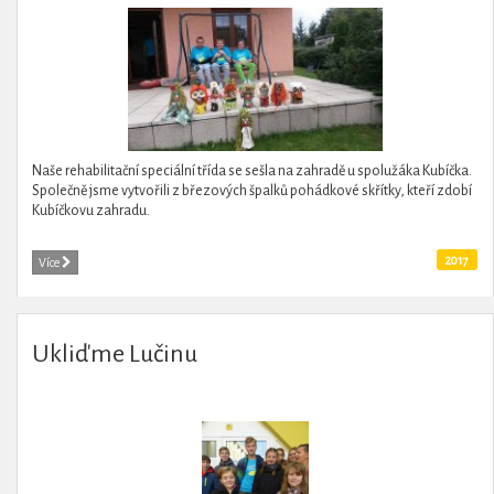
Naše rehabilitační speciální třída se sešla na zahradě u spolužáka Kubíčka.
Společně jsme vytvořili z březových špalků pohádkové skřítky, kteří zdobí
Kubíčkovu zahradu.
2017
Více
Ukliďme Lučinu