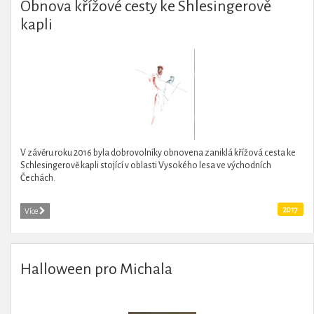
Obnova křížové cesty ke Shlesingerově
kapli
V závěru roku 2016 byla dobrovolníky obnovena zaniklá křížová cesta ke
Schlesingerově kapli stojící v oblasti Vysokého lesa ve východních
Čechách.
2017
Více
Halloween pro Michala