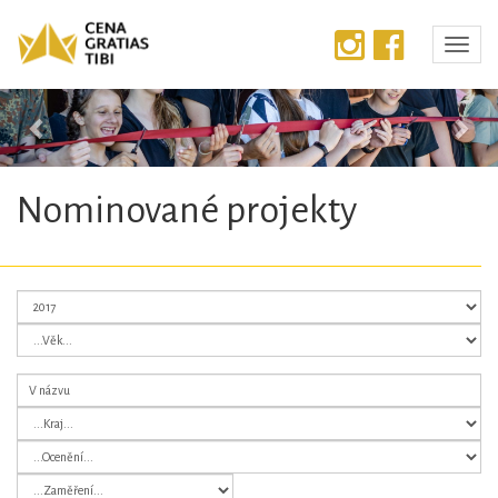
Předchozí
Dalš
Nominované projekty