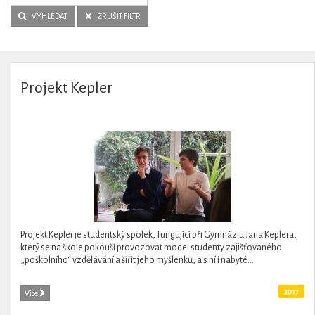
VYHLEDAT
ZRUŠIT FILTR
Projekt Kepler
Projekt Kepler je studentský spolek, fungující při Gymnáziu Jana Keplera,
který se na škole pokouší provozovat model studenty zajišťovaného
„poškolního“ vzdělávání a šířit jeho myšlenku, a s ní i nabyté...
2017
Více