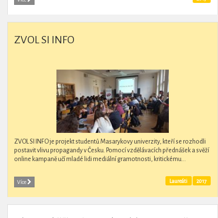
ZVOL SI INFO
ZVOL SI INFO je projekt studentů Masarykovy univerzity, kteří se rozhodli
postavit vlivu propagandy v Česku. Pomocí vzdělávacích přednášek a svěží
online kampaně učí mladé lidi mediální gramotnosti, kritickému...
Laureáti
2017
Více