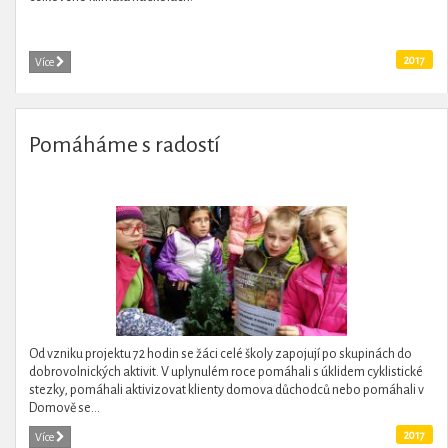
2017
Více
Pomáháme s radostí
Od vzniku projektu 72 hodin se žáci celé školy zapojují po skupinách do
dobrovolnických aktivit. V uplynulém roce pomáhali s úklidem cyklistické
stezky, pomáhali aktivizovat klienty domova důchodců nebo pomáhali v
Domově se...
2017
Více