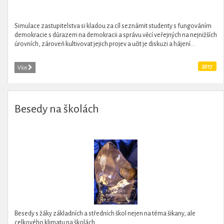
Simulace zastupitelstva si kladou za cíl seznámit studenty s fungováním
demokracie s důrazem na demokracii a správu věcí veřejných na nejnižších
úrovních, zároveň kultivovat jejich projev a učit je diskuzi a hájení...
2017
Více
Besedy na školách
Besedy s žáky základních a středních škol nejen na téma šikany, ale
celkového klimatu na školách.