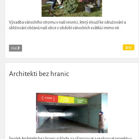
Výsadba vánočního stromu v naší vesnici, který slouží ke sdružování a
sbližování občanů naší obce v období vánočních svátků i mimo ně.
2017
Více
Architekti bez hranic
Spolek Architekti bez hranic si klade za cíl iniciovat a realizovat projekty v