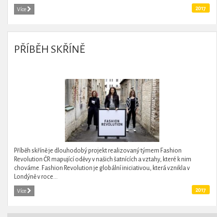
2017
Více
PŘÍBĚH SKŘÍNĚ
Příběh skříně je dlouhodobý projekt realizovaný týmem Fashion
Revolution ČR mapující oděvy v našich šatnících a vztahy, které k nim
chováme. Fashion Revolution je globální iniciativou, která vznikla v
Londýně v roce...
2017
Více