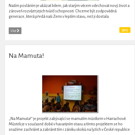
Naším posláním je ukázat lidem, jak starým věcem vdechovat nový život a
zároveň rozvíjet jejich tvůrčí schopnosti. Chceme být zodpovědná
generace, která předá naši Zemi v lepším stavu, než ji dostala.
2017
Více
Na Mamuta!
„Na Mamuta!“ je projekt zabývající se mamutím můstkem v Harrachově.
Můstek je v současné době v havarijním stavu a tímto projektem se ho
snažíme zachránit a zabránit tím i zániku skoků na lyžích v České republice.