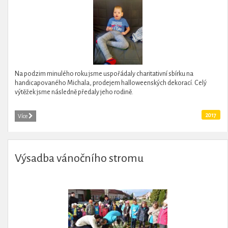
Na podzim minulého roku jsme uspořádaly charitativní sbírku na
handicapovaného Michala, prodejem halloweenských dekorací. Celý
výtěžek jsme následně předaly jeho rodině.
2017
Více
Výsadba vánočního stromu