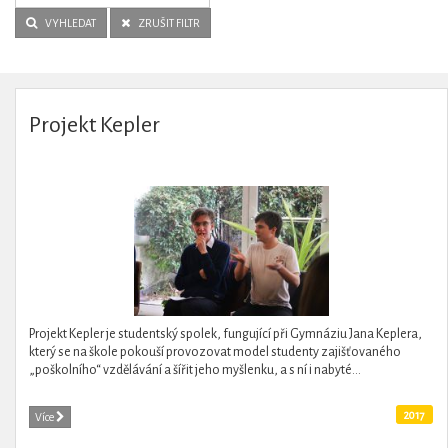
VYHLEDAT
ZRUŠIT FILTR
Projekt Kepler
Projekt Kepler je studentský spolek, fungující při Gymnáziu Jana Keplera,
který se na škole pokouší provozovat model studenty zajišťovaného
„poškolního“ vzdělávání a šířit jeho myšlenku, a s ní i nabyté...
2017
Více