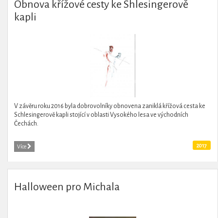
Obnova křížové cesty ke Shlesingerově
kapli
V závěru roku 2016 byla dobrovolníky obnovena zaniklá křížová cesta ke
Schlesingerově kapli stojící v oblasti Vysokého lesa ve východních
Čechách.
2017
Více
Halloween pro Michala