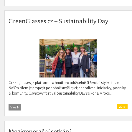
GreenGlasses.cz + Sustainability Day
Greenglasses je platforma a hnutí pro udržitelnější životní styl v Praze.
Naším cílem je propojit podobně smýšlející jednotlivce, iniciativy, podniky
& komunity. Osvětový festival Sustainability Day se konal v roce...
2017
Více
Mezigenerační setkání