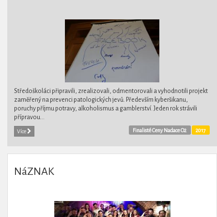
Středoškoláci připravili, zrealizovali, odmentorovali a vyhodnotili projekt
zaměřený na prevenci patologických jevů. Především kyberšikanu,
poruchy příjmu potravy, alkoholismus a gamblerství. Jeden rok strávili
přípravou...
Finalisté Ceny Nadace O2
2017
Více
NáZNAK