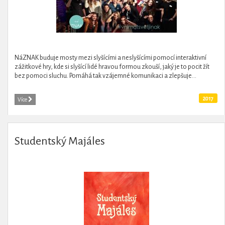
NáZNAK buduje mosty mezi slyšícími a neslyšícími pomocí interaktivní
zážitkové hry, kde si slyšící lidé hravou formou zkouší, jaký je to pocit žít
bez pomoci sluchu. Pomáhá tak vzájemné komunikaci a zlepšuje...
2017
Více
Studentský Majáles