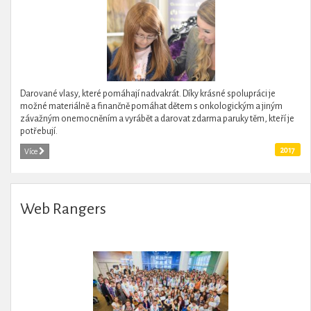
Darované vlasy, které pomáhají nadvakrát. Díky krásné spolupráci je
možné materiálně a finančně pomáhat dětem s onkologickým a jiným
závažným onemocněním a vyrábět a darovat zdarma paruky těm, kteří je
potřebují.
2017
Více
Web Rangers