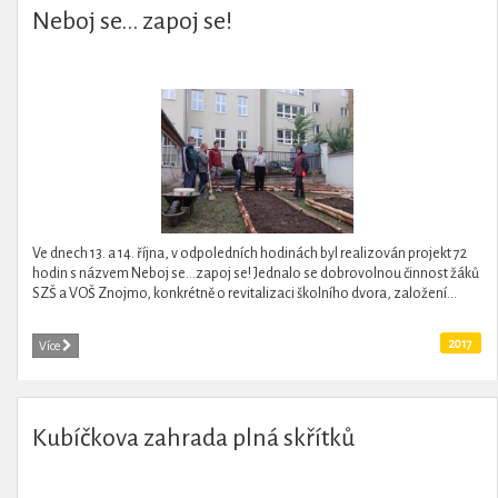
Neboj se... zapoj se!
Ve dnech 13. a 14. října, v odpoledních hodinách byl realizován projekt 72
hodin s názvem Neboj se…zapoj se! Jednalo se dobrovolnou činnost žáků
SZŠ a VOŠ Znojmo, konkrétně o revitalizaci školního dvora, založení...
2017
Více
Kubíčkova zahrada plná skřítků