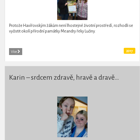
Protože Havířovským žákům není lhostejné životní prostředí, rozhodli se
vyčistit okolí přírodní památky Meandry řeky Lučiny.
2017
Více
Karin – srdcem zdravě, hravě a dravě…