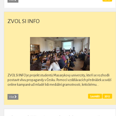
ZVOL SI INFO
ZVOL SI INFO je projekt studentů Masarykovy univerzity, kteří se rozhodli
postavit vlivu propagandy v Česku. Pomocí vzdělávacích přednášek a svěží
online kampaně učí mladé lidi mediální gramotnosti, kritickému...
Laureáti
2017
Více