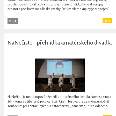
problémových lokalitách a pro znevýhodněné lidi; kultivovat veřejný
prostor a posilovat mezilidské vztahy. Dalším cílem skupiny je propojení...
2017
Více
NaNečisto - přehlídka amatérského divadla
NaNečisto je nepostupová přehlídka amatérského divadla, která se v roce
2017 konala v Liberci již po dvanácté. Cílem festivalu je zejména umožnit
souborům prezentaci jejich představení tzv. „nanečisto,“ před odbornou...