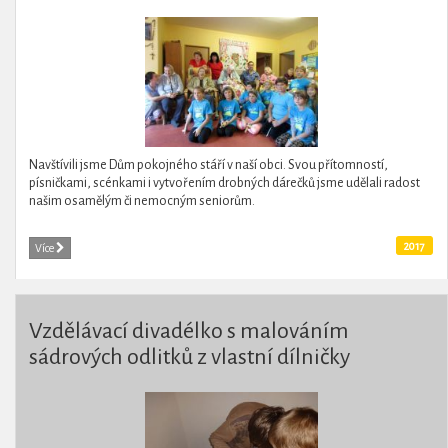
Navštívili jsme Dům pokojného stáří v naší obci. Svou přítomností,
písničkami, scénkami i vytvořením drobných dárečků jsme udělali radost
našim osamělým či nemocným seniorům.
2017
Více
Vzdělávací divadélko s malováním
sádrových odlitků z vlastní dílničky