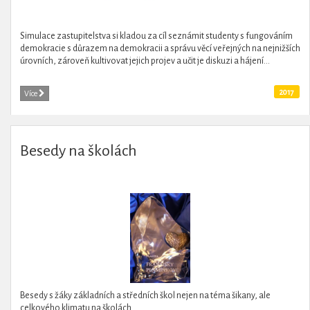
Simulace zastupitelstva si kladou za cíl seznámit studenty s fungováním
demokracie s důrazem na demokracii a správu věcí veřejných na nejnižších
úrovních, zároveň kultivovat jejich projev a učit je diskuzi a hájení...
2017
Více
Besedy na školách
Besedy s žáky základních a středních škol nejen na téma šikany, ale
celkového klimatu na školách.