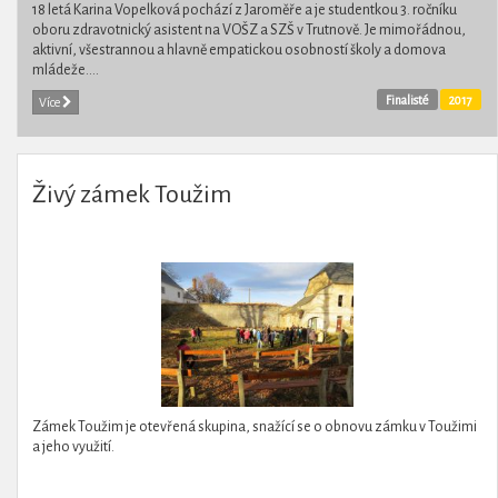
18 letá Karina Vopelková pochází z Jaroměře a je studentkou 3. ročníku
oboru zdravotnický asistent na VOŠZ a SZŠ v Trutnově. Je mimořádnou,
aktivní, všestrannou a hlavně empatickou osobností školy a domova
mládeže....
Finalisté
2017
Více
Živý zámek Toužim
Zámek Toužim je otevřená skupina, snažící se o obnovu zámku v Toužimi
a jeho využití.