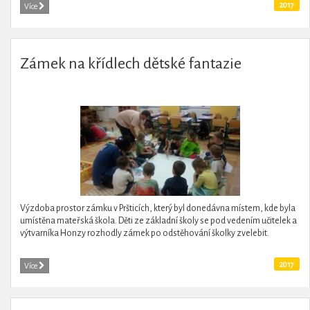
2017
Více
Zámek na křídlech dětské fantazie
Výzdoba prostor zámku v Pršticích, který byl donedávna místem, kde byla
umístěna mateřská škola. Děti ze základní školy se pod vedením učitelek a
výtvarníka Honzy rozhodly zámek po odstěhování školky zvelebit.
2017
Více