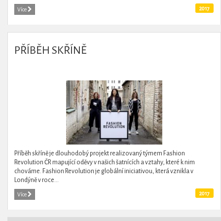
2017
Více
PŘÍBĚH SKŘÍNĚ
Příběh skříně je dlouhodobý projekt realizovaný týmem Fashion
Revolution ČR mapující oděvy v našich šatnících a vztahy, které k nim
chováme. Fashion Revolution je globální iniciativou, která vznikla v
Londýně v roce...
2017
Více