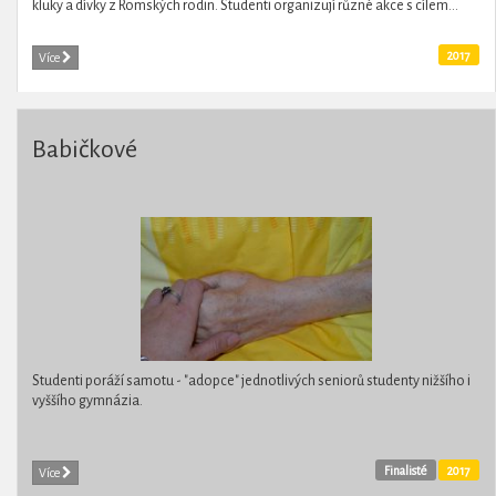
kluky a dívky z Romských rodin. Studenti organizují různé akce s cílem...
2017
Více
Babičkové
Studenti poráží samotu - "adopce" jednotlivých seniorů studenty nižšího i
vyššího gymnázia.
Finalisté
2017
Více