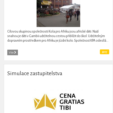
Cílovou skupinou společnosti Kola pro Afriku jsou africké děti. Naší
snahou je děti v Gambii udržitelnou cestou přiblížit do škol. Udržitelným
dopravním prostředkem pro Afriku je jízdní kolo. Společnost KPA odesílá...
2017
Více
Simulace zastupitelstva