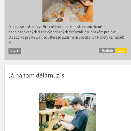
Projekt se pokusil využít skvělé interakce se skupinou různě
handicapovaných či znevýhodněných dětí vzniklé v loňském projektu
Divadélko pro Ríšu s Ríšou (Ríša je autismem postižený 13-ti letý kamarád).
Z...
Finalisté
2017
Více
Já na tom dělám, z. s.