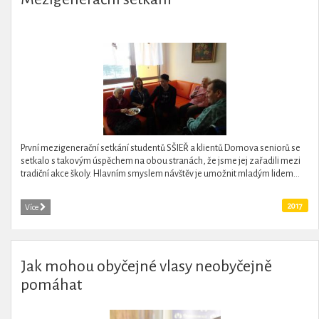
První mezigenerační setkání studentů SŠIEŘ a klientů Domova seniorů se
setkalo s takovým úspěchem na obou stranách, že jsme jej zařadili mezi
tradiční akce školy. Hlavním smyslem návštěv je umožnit mladým lidem...
2017
Více
Jak mohou obyčejné vlasy neobyčejně
pomáhat