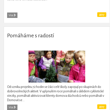
2017
Více
Pomáháme s radostí
Od vzniku projektu 72 hodin se žáci celé školy zapojují po skupinách do
dobrovolnických aktivit. V uplynulém roce pomáhali s úklidem cyklistické
stezky, pomáhali aktivizovat klienty domova důchodců nebo pomáhali v
Domově se...
2017
Více