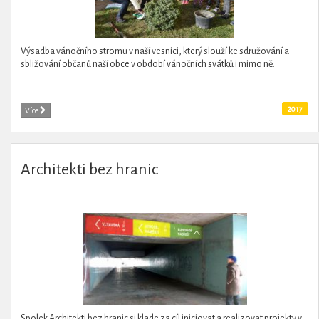
Výsadba vánočního stromu v naší vesnici, který slouží ke sdružování a
sbližování občanů naší obce v období vánočních svátků i mimo ně.
2017
Více
Architekti bez hranic
Spolek Architekti bez hranic si klade za cíl iniciovat a realizovat projekty v