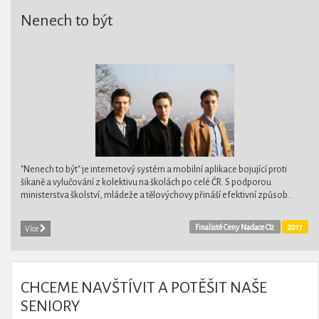
Nenech to být
"Nenech to být" je internetový systém a mobilní aplikace bojující proti
šikaně a vylučování z kolektivu na školách po celé ČR. S podporou
ministerstva školství, mládeže a tělovýchovy přináší efektivní způsob...
Finalisté Ceny Nadace O2
2017
Více
CHCEME NAVŠTÍVIT A POTĚŠIT NAŠE
SENIORY