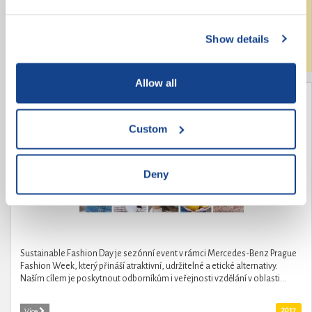
změny v českém středním školství. Požadavky na změny pochází od
samotných středoškoláků, kteří také pod hlavičkou České středoškolské...
Show details
Laureáti
2017
Více
Allow all
Módní revolucionářka Kamila Boudová -
organizátorka Sustainable Fashion Day
Custom
Deny
Sustainable Fashion Day je sezónní event v rámci Mercedes-Benz Prague
Fashion Week, který přináší atraktivní, udržitelné a etické alternativy.
Naším cílem je poskytnout odborníkům i veřejnosti vzdělání v oblasti...
2017
Více