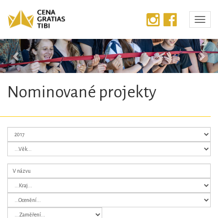
Předchozí
Dalš
Nominované projekty