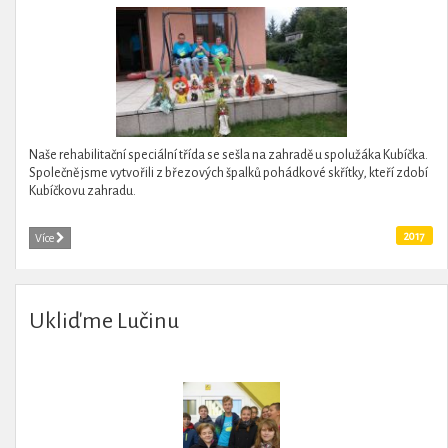
Naše rehabilitační speciální třída se sešla na zahradě u spolužáka Kubíčka.
Společně jsme vytvořili z březových špalků pohádkové skřítky, kteří zdobí
Kubíčkovu zahradu.
2017
Více
Ukliďme Lučinu