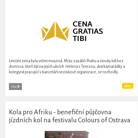
Letošní zima byla velmi mrazivá. Mráz zasáhl i Prahu a stovky lidí bez
domova, kteří žijí na jejích ulicích. Helena s Terezou, dvě kamarádky a
kolegyně pracující v kanceláři neziskové organizace, se rozhodly...
2017
Více
Kola pro Afriku - benefiční půjčovna
jízdních kol na festivalu Colours of Ostrava
2016