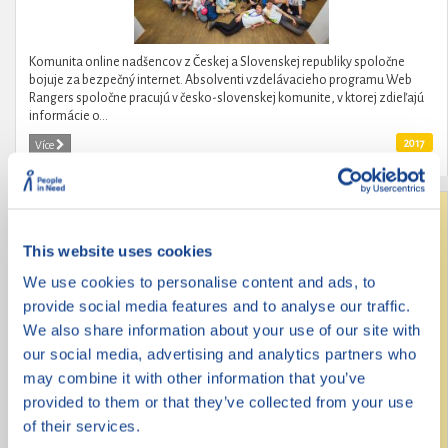
Komunita online nadšencov z Českej a Slovenskej republiky spoločne
bojuje za bezpečný internet. Absolventi vzdelávacieho programu Web
Rangers spoločne pracujú v česko-slovenskej komunite, v ktorej zdieľajú
informácie o...
2017
Více
Revoluce na střední
This website uses cookies
We use cookies to personalise content and ads, to
provide social media features and to analyse our traffic.
We also share information about your use of our site with
our social media, advertising and analytics partners who
may combine it with other information that you’ve
provided to them or that they’ve collected from your use
of their services.
Revoluce na střední je kampaň obsahující 9 konkrétních požadavků na