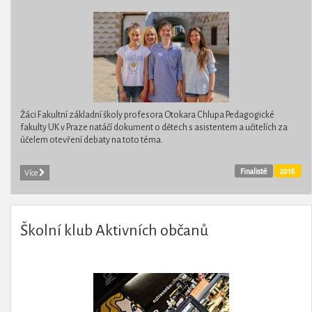
Žáci Fakultní základní školy profesora Otokara Chlupa Pedagogické
fakulty UK v Praze natáčí dokument o dětech s asistentem a učitelích za
účelem otevření debaty na toto téma.
Finalisté
2018
Více
Školní klub Aktivních občanů