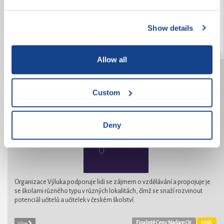
stanovili za cíl pomoci a rozveselit pobyt pacientům v nemocnici.
Show details
2018
Více
Allow all
Výluka
Custom
Deny
Organizace Výluka podporuje lidi se zájmem o vzdělávání a propojuje je
se školami různého typu v různých lokalitách, čímž se snaží rozvinout
potenciál učitelů a učitelek v českém školství.
Finalisté Ceny Nadace O2
2018
Více