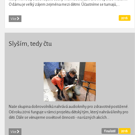
O dámu je velký zájem zejména mezi dětmi. Účastníme se turnajů,...
2018
Více
Slyším, tedy čtu
Naše skupina dobrovolníků nahrává audioknihy pro zdravotně postižené.
Od roku 2016 funguje v rámci projektu dětský tým, který nahrává knihy pro
děti. Dále se věnujeme osvětové činnosti - na různých akcích...
Finalisté
2018
Více