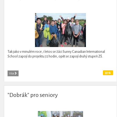
Tak jako v minulém roce, i letos se žáci Sunny Canadian International
School zapojí do projektu 72 hodin, opět se zapojí druhý stupeň ZŠ.
2018
Více
"Dobrák" pro seniory