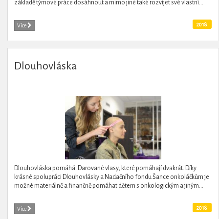
základě týmové práce dosáhnout a mimo jiné také rozvíjet své vlastní...
2018
Více
Dlouhovláska
Dlouhovláska pomáhá. Darované vlasy, které pomáhají dvakrát. Díky
krásné spolupráci Dlouhovlásky a Nadačního fondu Šance onkoláčkům je
možné materiálně a finančně pomáhat dětem s onkologickým a jiným...
2018
Více