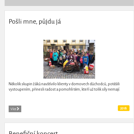
Pošli mne, půjdu já
Několik skupin žáků navštívilo klienty v domovech důchodců, potěšili
vystoupením, přinesli radost a pomohli těm, kteří už tolik síly nemají.
2018
Více
Benefiční koncert