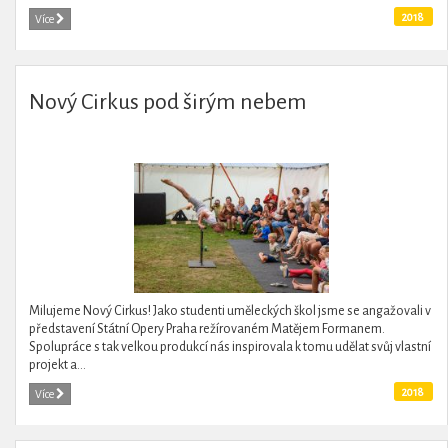
2018
Více
Nový Cirkus pod širým nebem
Milujeme Nový Cirkus! Jako studenti uměleckých škol jsme se angažovali v
představení Státní Opery Praha režírovaném Matějem Formanem.
Spolupráce s tak velkou produkcí nás inspirovala k tomu udělat svůj vlastní
projekt a...
2018
Více