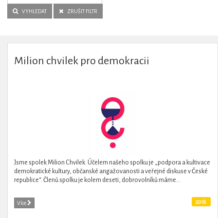
VYHLEDAT
ZRUŠIT FILTR
Milion chvilek pro demokracii
Jsme spolek Milion Chvilek. Účelem našeho spolku je „podpora a kultivace
demokratické kultury, občanské angažovanosti a veřejné diskuse v České
republice“. Členů spolku je kolem deseti, dobrovolníků máme...
2018
Více