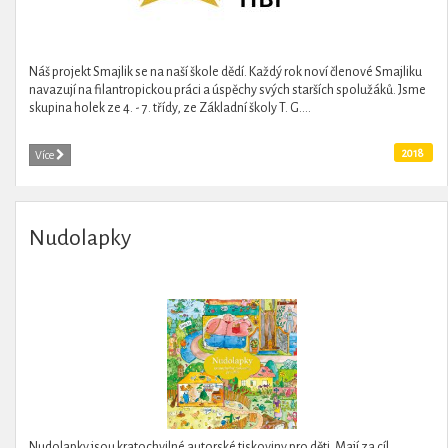
Náš projekt Smajlik se na naší škole dědí. Každý rok noví členové Smajliku
navazují na filantropickou práci a úspěchy svých starších spolužáků. Jsme
skupina holek ze 4. - 7. třídy, ze Základní školy T. G....
2018
Více
Nudolapky
Nudolapky jsou kratochvilné autorské tiskoviny pro děti. Mají za cíl