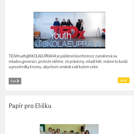
TEDxYouth@SKOLAEUPRAHA je půldenní konference zaměřená na
mladou generaci, protože věříme, že právě my, mladí lidé, máme tu kuráž
a prostředky k tomu, abychom změnili svět kolem sebe.
2018
Více
Papír pro Elišku