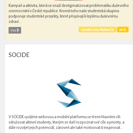
Kampaň a aktivita, která se snaží destigmatizovat problematiku duševního
onemocnění v České republice. Kromě toho naše studentská skupina
podporuje studentské projekty, které přispívají k lepšímu duševnímu
zdraví....
Laureáti Ceny Nadace O2
2018
Více
SOCIDE
V SOCIDE vyvíjíme webovou a mobilní platformu se třemi hlavními cíli:
sdružovat aktivní studenty, kterým se daří rozpoznat své cíle a priority, a
dále rozvíjet jejich potenciál, zároveň ale také motivovat či inspirovat...