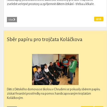
zvelebit veřejné prostory a zpříjemnit dětem čekání - třeba u lékaře.
2018
Více
Sběr papíru pro trojčata Koláčkova
Děti z Dětského domova se školou v Chrudimi se pokusily sběrem papíru
získat finanční prostředky na pomoc handicapovaným trojčatům
Koláčkovým.