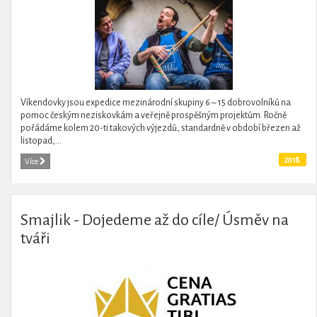
Víkendovky jsou expedice mezinárodní skupiny 6 – 15 dobrovolníků na
pomoc českým neziskovkám a veřejně prospěšným projektům. Ročně
pořádáme kolem 20-ti takových výjezdů, standardně v období březen až
listopad,...
2018
Více
Smajlik - Dojedeme až do cíle/ Úsměv na
tváři