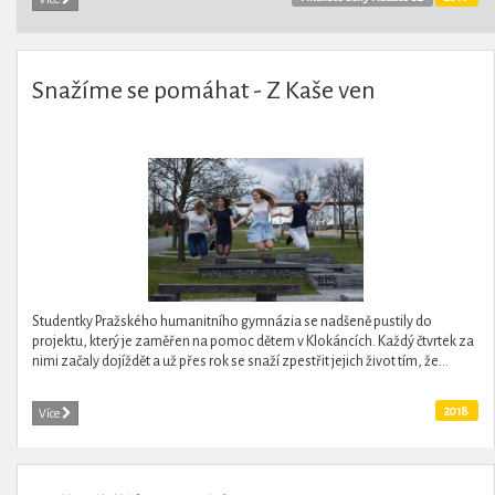
Snažíme se pomáhat - Z Kaše ven
Studentky Pražského humanitního gymnázia se nadšeně pustily do
projektu, který je zaměřen na pomoc dětem v Klokáncích. Každý čtvrtek za
nimi začaly dojíždět a už přes rok se snaží zpestřit jejich život tím, že...
2018
Více