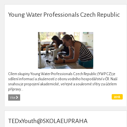
Young Water Professionals Czech Republic
Cílem skupiny Young Water Professionals Czech Republic (YWP CZ) je
sdílení informací a zkušeností z oboru vodního hospodářství v ČR. Naší
snahou je propojení akademické, veřejné a soukromé sféry za účelem
přípravy...
2018
Více
TEDxYouth@SKOLAEUPRAHA