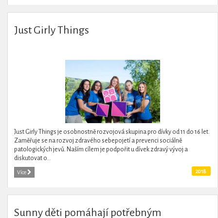
Just Girly Things
Just Girly Things je osobnostně rozvojová skupina pro dívky od 11 do 16 let.
Zaměřuje se na rozvoj zdravého sebepojetí a prevenci sociálně
patologických jevů. Naším cílem je podpořit u dívek zdravý vývoj a
diskutovat o...
2018
Více
Sunny děti pomáhají potřebným