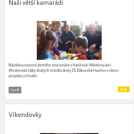
Naši větší kamarádi
Návštěva seniorů denního stacionáře v Havířově-Městě na ulici
Moskevské žáky druhých ročníků školy ZŠ Žákovská Havířov v rámci
projektu 72 hodin.
2018
Více
Víkendovky