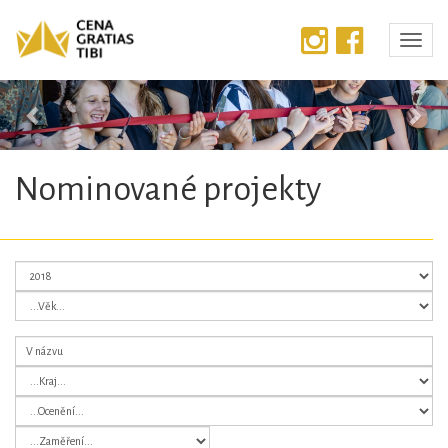
Předchozí
Dalš
Nominované projekty