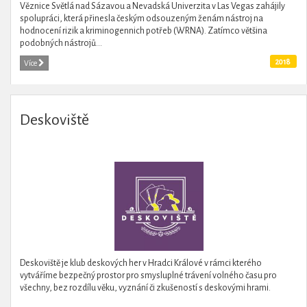
Věznice Světlá nad Sázavou a Nevadská Univerzita v Las Vegas zahájily
spolupráci, která přinesla českým odsouzeným ženám nástroj na
hodnocení rizik a kriminogennich potřeb (WRNA). Zatímco většina
podobných nástrojů...
2018
Více
Deskoviště
Deskoviště je klub deskových her v Hradci Králové v rámci kterého
vytváříme bezpečný prostor pro smysluplné trávení volného času pro
všechny, bez rozdílu věku, vyznání či zkušeností s deskovými hrami.