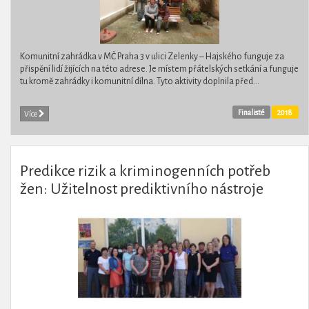
Komunitní zahrádka v MČ Praha 3 v ulici Zelenky – Hajského funguje za
přispění lidí žijících na této adrese. Je místem přátelských setkání a funguje
tu kromě zahrádky i komunitní dílna. Tyto aktivity doplnila před...
Finalisté
2018
Více
Predikce rizik a kriminogenních potřeb
žen: Užitelnost prediktivního nástroje
určeného pro ženy v České republice