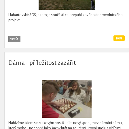
Habartovské SOS jezero je součástí celorepublikového dobrovolnického
projektu.
2018
Více
Dáma - příležitost zazářit
Nabízíme lidem se zrakovým postižením nový sport, mezinárodní dámu,
který mohou podobně jako šachy hrát na soutěžní úrovni spolu s vidícími.