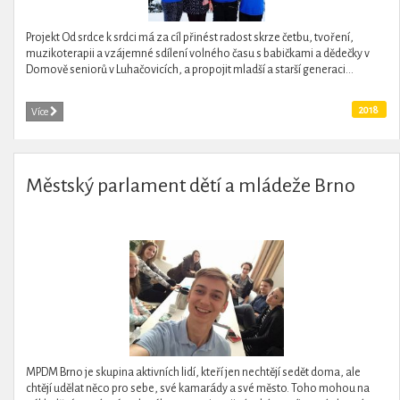
Projekt Od srdce k srdci má za cíl přinést radost skrze četbu, tvoření,
muzikoterapii a vzájemné sdílení volného času s babičkami a dědečky v
Domově seniorů v Luhačovicích, a propojit mladší a starší generaci...
2018
Více
Městský parlament dětí a mládeže Brno
MPDM Brno je skupina aktivních lidí, kteří jen nechtějí sedět doma, ale
chtějí udělat něco pro sebe, své kamarády a své město. Toho mohou na