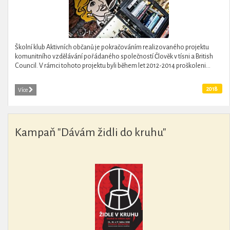
Školní klub Aktivních občanů je pokračováním realizovaného projektu
komunitního vzdělávání pořádaného společností Člověk v tísni a British
Council. V rámci tohoto projektu byli během let 2012-2014 proškoleni...
2018
Více
Kampaň "Dávám židli do kruhu"