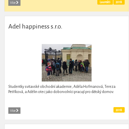
Laureáti
2018
Více
Adel happiness s.r.o.
Studentky svitavské obchodní akademie, Adéla Hofmanová, Tereza
Petříková, a Adélin otec jako doborvolníci pracují pro dětský domov.
2018
Více