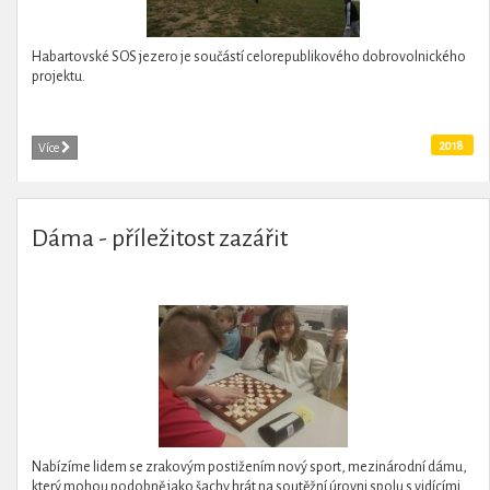
Habartovské SOS jezero je součástí celorepublikového dobrovolnického
projektu.
2018
Více
Dáma - příležitost zazářit
Nabízíme lidem se zrakovým postižením nový sport, mezinárodní dámu,
který mohou podobně jako šachy hrát na soutěžní úrovni spolu s vidícími.