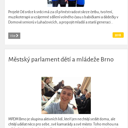
Projekt Od srdce k srdci má za cíl přinést radost skrze četbu, tvoření,
muzikoterapii a vzájemné sdílení volného času s babičkami a dědečky v
Domově seniorů v Luhačovicích, a propojit mladší a starší generaci...
2018
Více
Městský parlament dětí a mládeže Brno
MPDM Brno je skupina aktivních lidí, kteří jen nechtějí sedět doma, ale
chtějí udělat něco pro sebe, své kamarády a své město. Toho mohou na