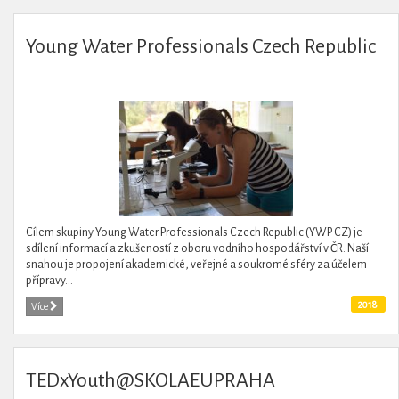
Young Water Professionals Czech Republic
Cílem skupiny Young Water Professionals Czech Republic (YWP CZ) je
sdílení informací a zkušeností z oboru vodního hospodářství v ČR. Naší
snahou je propojení akademické, veřejné a soukromé sféry za účelem
přípravy...
2018
Více
TEDxYouth@SKOLAEUPRAHA