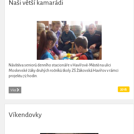
Naši větší kamarádi
Návštěva seniorů denního stacionáře v Havířově-Městě na ulici
Moskevské žáky druhých ročníků školy ZŠ Žákovská Havířov v rámci
projektu 72 hodin.
2018
Více
Víkendovky