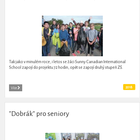
Tak jako v minulém roce, i letos se žáci Sunny Canadian International
School zapojí do projektu 72 hodin, opět se zapojí druhý stupeň ZŠ.
2018
Více
"Dobrák" pro seniory