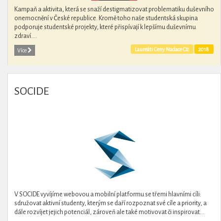
Kampaň a aktivita, která se snaží destigmatizovat problematiku duševního
onemocnění v České republice. Kromě toho naše studentská skupina
podporuje studentské projekty, které přispívají k lepšímu duševnímu
zdraví....
Laureáti Ceny Nadace O2
2018
Více
SOCIDE
V SOCIDE vyvíjíme webovou a mobilní platformu se třemi hlavními cíli:
sdružovat aktivní studenty, kterým se daří rozpoznat své cíle a priority, a
dále rozvíjet jejich potenciál, zároveň ale také motivovat či inspirovat...