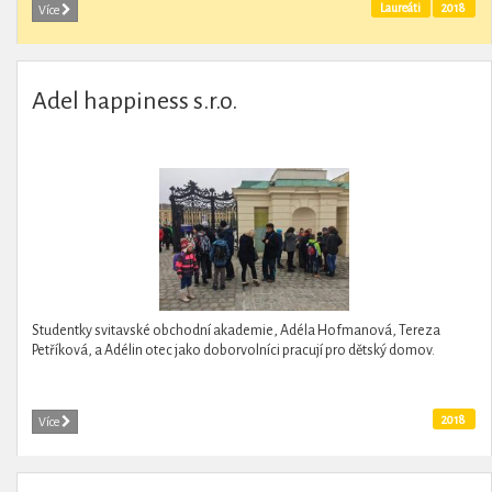
Laureáti
2018
Více
Adel happiness s.r.o.
Studentky svitavské obchodní akademie, Adéla Hofmanová, Tereza
Petříková, a Adélin otec jako doborvolníci pracují pro dětský domov.
2018
Více