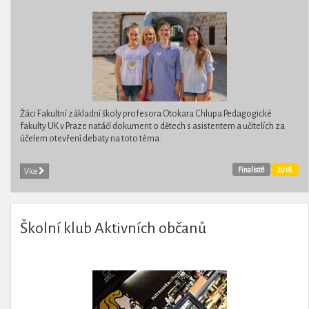
Žáci Fakultní základní školy profesora Otokara Chlupa Pedagogické
fakulty UK v Praze natáčí dokument o dětech s asistentem a učitelích za
účelem otevření debaty na toto téma.
Finalisté
2018
Více
Školní klub Aktivních občanů