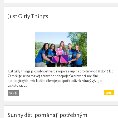
Just Girly Things
Just Girly Things je osobnostně rozvojová skupina pro dívky od 11 do 16 let.
Zaměřuje se na rozvoj zdravého sebepojetí a prevenci sociálně
patologických jevů. Naším cílem je podpořit u dívek zdravý vývoj a
diskutovat o...
2018
Více
Sunny děti pomáhají potřebným