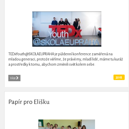
TEDxYouth@SKOLAEUPRAHA je půldenní konference zaměřená na
mladou generaci, protože věříme, že právě my, mladí lidé, máme tu kuráž
a prostředky k tomu, abychom změnili svět kolem sebe.
2018
Více
Papír pro Elišku