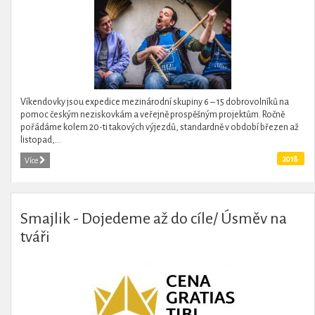
Víkendovky jsou expedice mezinárodní skupiny 6 – 15 dobrovolníků na
pomoc českým neziskovkám a veřejně prospěšným projektům. Ročně
pořádáme kolem 20-ti takových výjezdů, standardně v období březen až
listopad,...
2018
Více
Smajlik - Dojedeme až do cíle/ Úsměv na
tváři