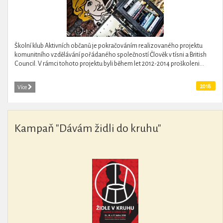
Školní klub Aktivních občanů je pokračováním realizovaného projektu
komunitního vzdělávání pořádaného společností Člověk v tísni a British
Council. V rámci tohoto projektu byli během let 2012-2014 proškoleni...
2018
Více
Kampaň "Dávám židli do kruhu"