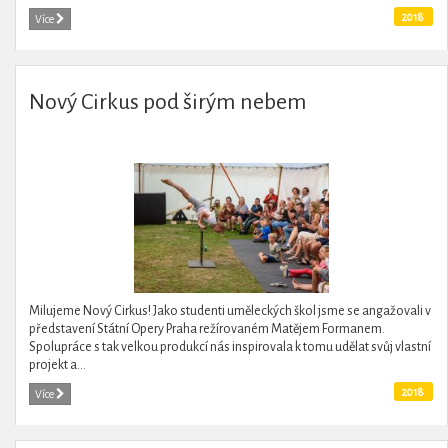
2018
Více
Nový Cirkus pod širým nebem
Milujeme Nový Cirkus! Jako studenti uměleckých škol jsme se angažovali v
představení Státní Opery Praha režírovaném Matějem Formanem.
Spolupráce s tak velkou produkcí nás inspirovala k tomu udělat svůj vlastní
projekt a...
2018
Více