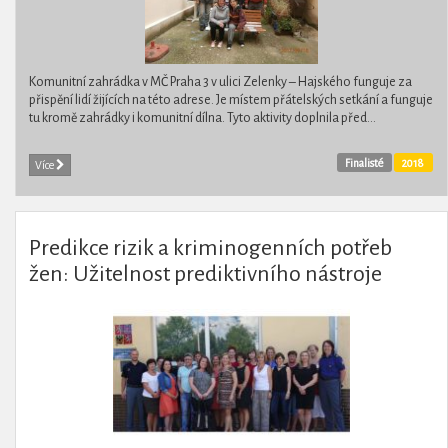
Komunitní zahrádka v MČ Praha 3 v ulici Zelenky – Hajského funguje za
přispění lidí žijících na této adrese. Je místem přátelských setkání a funguje
tu kromě zahrádky i komunitní dílna. Tyto aktivity doplnila před...
Finalisté
2018
Více
Predikce rizik a kriminogenních potřeb
žen: Užitelnost prediktivního nástroje
určeného pro ženy v České republice