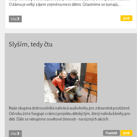
O dámu je velký zájem zejména mezi dětmi. Účastníme se turnajů,...
2018
Více
Slyším, tedy čtu
Naše skupina dobrovolníků nahrává audioknihy pro zdravotně postižené.
Od roku 2016 funguje v rámci projektu dětský tým, který nahrává knihy pro
děti. Dále se věnujeme osvětové činnosti - na různých akcích...
Finalisté
2018
Více