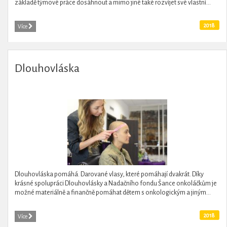
základě týmové práce dosáhnout a mimo jiné také rozvíjet své vlastní...
2018
Více
Dlouhovláska
Dlouhovláska pomáhá. Darované vlasy, které pomáhají dvakrát. Díky
krásné spolupráci Dlouhovlásky a Nadačního fondu Šance onkoláčkům je
možné materiálně a finančně pomáhat dětem s onkologickým a jiným...
2018
Více