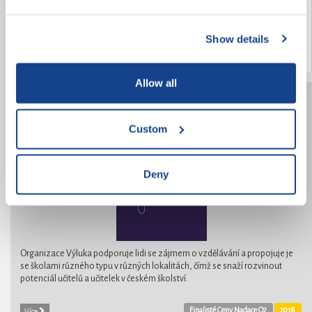
stanovili za cíl pomoci a rozveselit pobyt pacientům v nemocnici.
Show details
2018
Více
Allow all
Výluka
Custom
Deny
Organizace Výluka podporuje lidi se zájmem o vzdělávání a propojuje je
se školami různého typu v různých lokalitách, čímž se snaží rozvinout
potenciál učitelů a učitelek v českém školství.
Finalisté Ceny Nadace O2
2018
Více