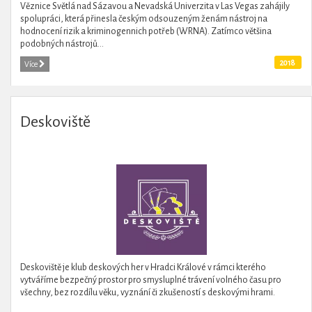
Věznice Světlá nad Sázavou a Nevadská Univerzita v Las Vegas zahájily
spolupráci, která přinesla českým odsouzeným ženám nástroj na
hodnocení rizik a kriminogennich potřeb (WRNA). Zatímco většina
podobných nástrojů...
2018
Více
Deskoviště
Deskoviště je klub deskových her v Hradci Králové v rámci kterého
vytváříme bezpečný prostor pro smysluplné trávení volného času pro
všechny, bez rozdílu věku, vyznání či zkušeností s deskovými hrami.