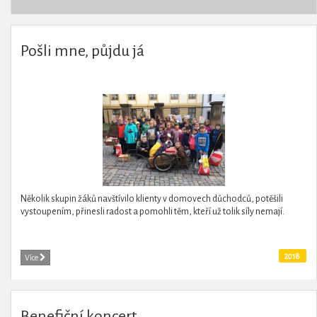
Pošli mne, půjdu já
Několik skupin žáků navštívilo klienty v domovech důchodců, potěšili
vystoupením, přinesli radost a pomohli těm, kteří už tolik síly nemají.
2018
Více
Benefiční koncert