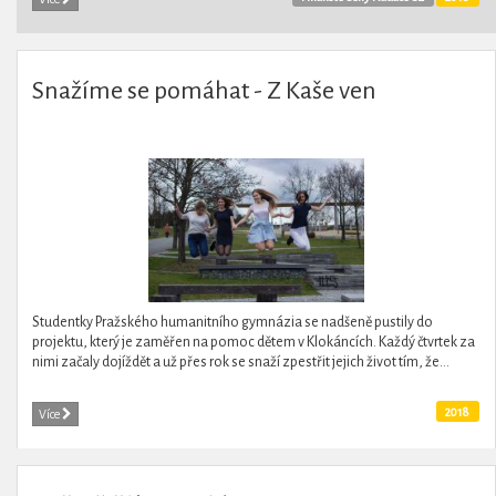
Snažíme se pomáhat - Z Kaše ven
Studentky Pražského humanitního gymnázia se nadšeně pustily do
projektu, který je zaměřen na pomoc dětem v Klokáncích. Každý čtvrtek za
nimi začaly dojíždět a už přes rok se snaží zpestřit jejich život tím, že...
2018
Více