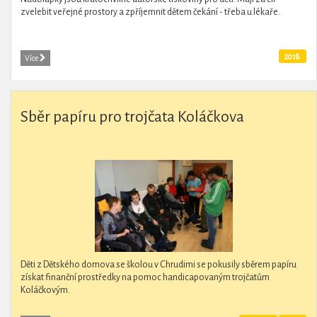
zvelebit veřejné prostory a zpříjemnit dětem čekání - třeba u lékaře.
2018
Více
Sběr papíru pro trojčata Koláčkova
Děti z Dětského domova se školou v Chrudimi se pokusily sběrem papíru
získat finanční prostředky na pomoc handicapovaným trojčatům
Koláčkovým.