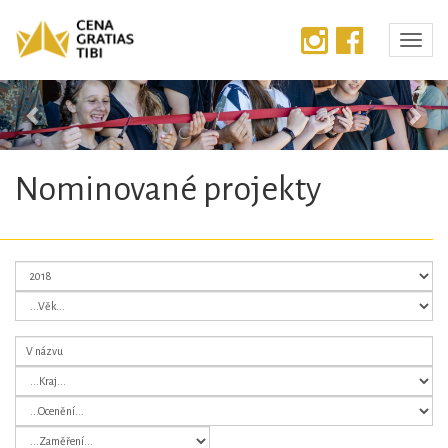
Předchozí
Dalš
Nominované projekty