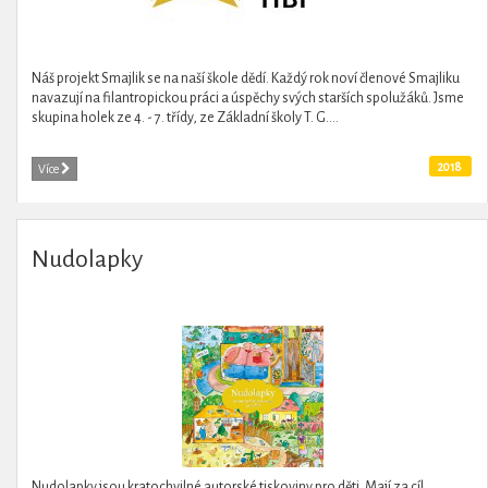
Náš projekt Smajlik se na naší škole dědí. Každý rok noví členové Smajliku
navazují na filantropickou práci a úspěchy svých starších spolužáků. Jsme
skupina holek ze 4. - 7. třídy, ze Základní školy T. G....
2018
Více
Nudolapky
Nudolapky jsou kratochvilné autorské tiskoviny pro děti. Mají za cíl