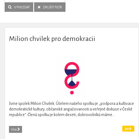
VYHLEDAT
ZRUŠIT FILTR
Milion chvilek pro demokracii
Jsme spolek Milion Chvilek. Účelem našeho spolku je „podpora a kultivace
demokratické kultury, občanské angažovanosti a veřejné diskuse v České
republice“. Členů spolku je kolem deseti, dobrovolníků máme...
2018
Více