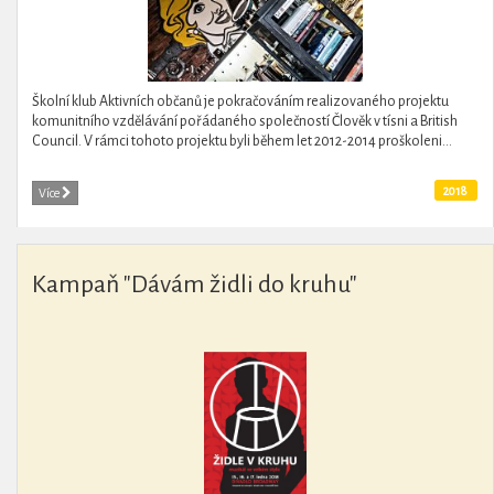
Školní klub Aktivních občanů je pokračováním realizovaného projektu
komunitního vzdělávání pořádaného společností Člověk v tísni a British
Council. V rámci tohoto projektu byli během let 2012-2014 proškoleni...
2018
Více
Kampaň "Dávám židli do kruhu"