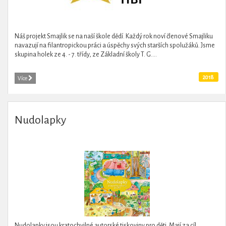
Náš projekt Smajlik se na naší škole dědí. Každý rok noví členové Smajliku
navazují na filantropickou práci a úspěchy svých starších spolužáků. Jsme
skupina holek ze 4. - 7. třídy, ze Základní školy T. G....
2018
Více
Nudolapky
Nudolapky jsou kratochvilné autorské tiskoviny pro děti. Mají za cíl