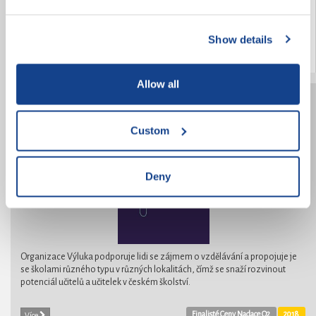
stanovili za cíl pomoci a rozveselit pobyt pacientům v nemocnici.
Show details
2018
Více
Allow all
Výluka
Custom
Deny
Organizace Výluka podporuje lidi se zájmem o vzdělávání a propojuje je
se školami různého typu v různých lokalitách, čímž se snaží rozvinout
potenciál učitelů a učitelek v českém školství.
Finalisté Ceny Nadace O2
2018
Více