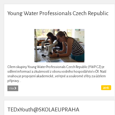
Young Water Professionals Czech Republic
Cílem skupiny Young Water Professionals Czech Republic (YWP CZ) je
sdílení informací a zkušeností z oboru vodního hospodářství v ČR. Naší
snahou je propojení akademické, veřejné a soukromé sféry za účelem
přípravy...
2018
Více
TEDxYouth@SKOLAEUPRAHA