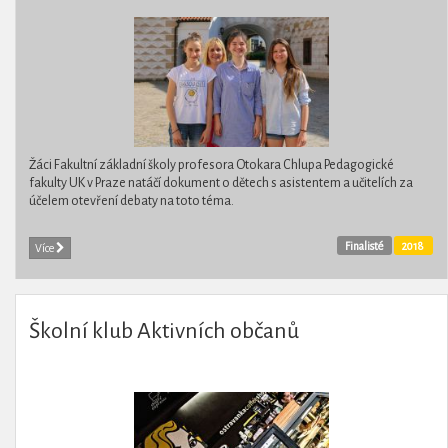
Žáci Fakultní základní školy profesora Otokara Chlupa Pedagogické
fakulty UK v Praze natáčí dokument o dětech s asistentem a učitelích za
účelem otevření debaty na toto téma.
Finalisté
2018
Více
Školní klub Aktivních občanů