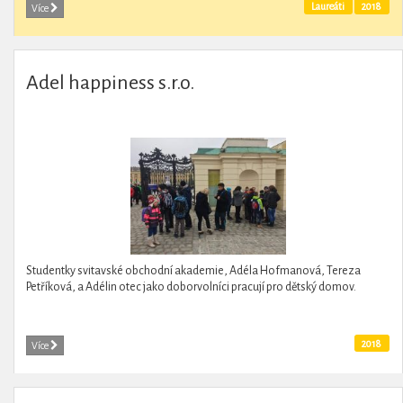
Laureáti
2018
Více
Adel happiness s.r.o.
Studentky svitavské obchodní akademie, Adéla Hofmanová, Tereza
Petříková, a Adélin otec jako doborvolníci pracují pro dětský domov.
2018
Více