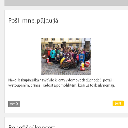
Pošli mne, půjdu já
Několik skupin žáků navštívilo klienty v domovech důchodců, potěšili
vystoupením, přinesli radost a pomohli těm, kteří už tolik síly nemají.
2018
Více
Benefiční koncert