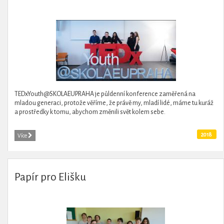
TEDxYouth@SKOLAEUPRAHA je půldenní konference zaměřená na
mladou generaci, protože věříme, že právě my, mladí lidé, máme tu kuráž
a prostředky k tomu, abychom změnili svět kolem sebe.
2018
Více
Papír pro Elišku