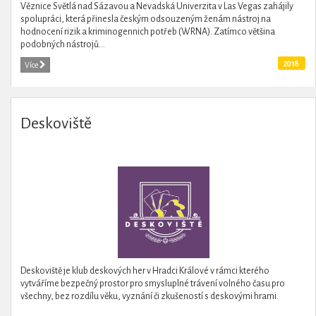
Věznice Světlá nad Sázavou a Nevadská Univerzita v Las Vegas zahájily
spolupráci, která přinesla českým odsouzeným ženám nástroj na
hodnocení rizik a kriminogennich potřeb (WRNA). Zatímco většina
podobných nástrojů...
2018
Více
Deskoviště
Deskoviště je klub deskových her v Hradci Králové v rámci kterého
vytváříme bezpečný prostor pro smysluplné trávení volného času pro
všechny, bez rozdílu věku, vyznání či zkušeností s deskovými hrami.