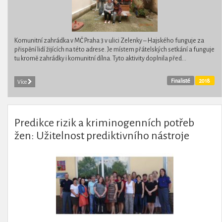
Komunitní zahrádka v MČ Praha 3 v ulici Zelenky – Hajského funguje za
přispění lidí žijících na této adrese. Je místem přátelských setkání a funguje
tu kromě zahrádky i komunitní dílna. Tyto aktivity doplnila před...
Finalisté
2018
Více
Predikce rizik a kriminogenních potřeb
žen: Užitelnost prediktivního nástroje
určeného pro ženy v České republice