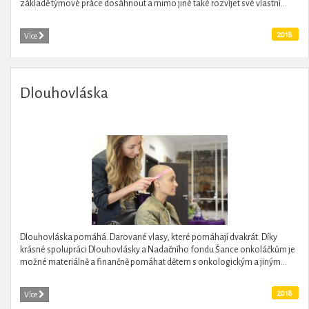
základě týmové práce dosáhnout a mimo jiné také rozvíjet své vlastní...
2018
Více
Dlouhovláska
Dlouhovláska pomáhá. Darované vlasy, které pomáhají dvakrát. Díky
krásné spolupráci Dlouhovlásky a Nadačního fondu Šance onkoláčkům je
možné materiálně a finančně pomáhat dětem s onkologickým a jiným...
2018
Více