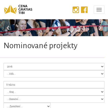
Předchozí
Dalš
Nominované projekty