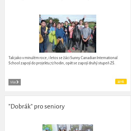
Tak jako v minulém roce, i letos se žáci Sunny Canadian International
School zapojí do projektu 72 hodin, opět se zapojí druhý stupeň ZŠ.
2018
Více
"Dobrák" pro seniory