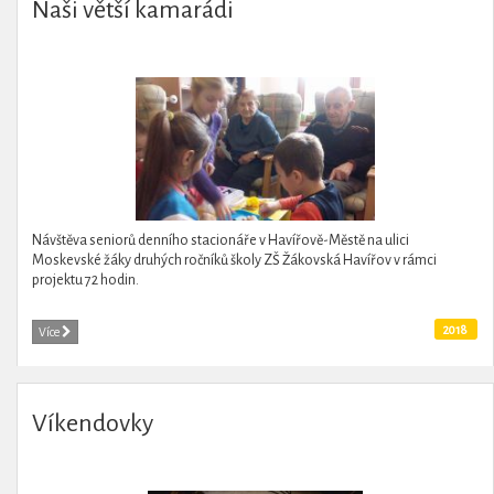
Naši větší kamarádi
Návštěva seniorů denního stacionáře v Havířově-Městě na ulici
Moskevské žáky druhých ročníků školy ZŠ Žákovská Havířov v rámci
projektu 72 hodin.
2018
Více
Víkendovky