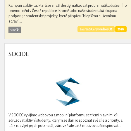
Kampaň a aktivita, která se snaží destigmatizovat problematiku duševního
onemocnění v České republice. Kromě toho naše studentská skupina
podporuje studentské projekty, které přispívají k lepšímu duševnímu
zdraví....
Laureáti Ceny Nadace O2
2018
Více
SOCIDE
V SOCIDE vyvíjíme webovou a mobilní platformu se třemi hlavními cíli:
sdružovat aktivní studenty, kterým se daří rozpoznat své cíle a priority, a
dále rozvíjet jejich potenciál, zároveň ale také motivovat či inspirovat...