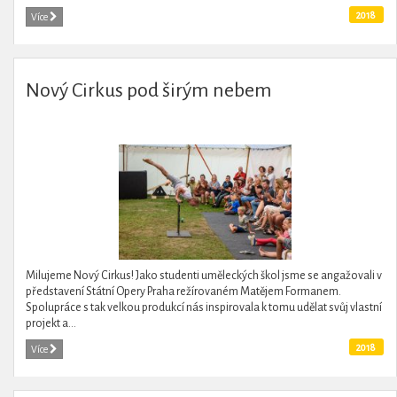
2018
Více
Nový Cirkus pod širým nebem
Milujeme Nový Cirkus! Jako studenti uměleckých škol jsme se angažovali v
představení Státní Opery Praha režírovaném Matějem Formanem.
Spolupráce s tak velkou produkcí nás inspirovala k tomu udělat svůj vlastní
projekt a...
2018
Více