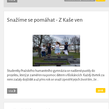
Snažíme se pomáhat - Z Kaše ven
Studentky Pražského humanitního gymnázia se nadšeně pustily do
projektu, který je zaměřen na pomoc dětem v Klokáncích. Každý čtvrtek za
nimi začaly dojíždět a už přes rok se snaží zpestřit jejich život tím, že...
2018
Více