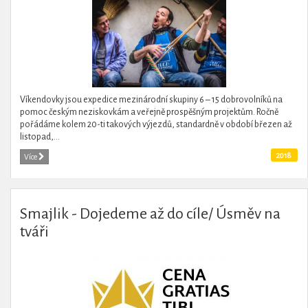
Víkendovky jsou expedice mezinárodní skupiny 6 – 15 dobrovolníků na
pomoc českým neziskovkám a veřejně prospěšným projektům. Ročně
pořádáme kolem 20-ti takových výjezdů, standardně v období březen až
listopad,...
2018
Více
Smajlik - Dojedeme až do cíle/ Úsměv na
tváři