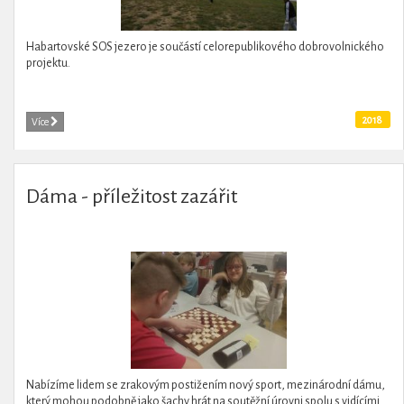
Habartovské SOS jezero je součástí celorepublikového dobrovolnického
projektu.
2018
Více
Dáma - příležitost zazářit
Nabízíme lidem se zrakovým postižením nový sport, mezinárodní dámu,
který mohou podobně jako šachy hrát na soutěžní úrovni spolu s vidícími.