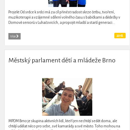
Projekt Od srdce k srdci má za cíl přinést radost skrze četbu, tvoření,
muzikoterapii a vzájemné sdílení volného času s babičkami a dědečky v
Domově seniorů v Luhačovicích, a propojit mladší a starší generaci...
2018
Více
Městský parlament dětí a mládeže Brno
MPDM Brno je skupina aktivních lidí, kteří jen nechtějí sedět doma, ale
chtějí udělat něco pro sebe, své kamarády a své město. Toho mohou na