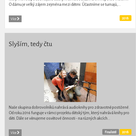
O dámu je velký zájem zejména mezi dětmi. Účastníme se turnajů,...
2018
Více
Slyším, tedy čtu
Naše skupina dobrovolníků nahrává audioknihy pro zdravotně postižené.
Od roku 2016 funguje v rámci projektu dětský tým, který nahrává knihy pro
děti. Dále se věnujeme osvětové činnosti - na různých akcích...
Finalisté
2018
Více