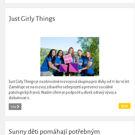
Just Girly Things
Just Girly Things je osobnostně rozvojová skupina pro dívky od 11 do 16 let.
Zaměřuje se na rozvoj zdravého sebepojetí a prevenci sociálně
patologických jevů. Naším cílem je podpořit u dívek zdravý vývoj a
diskutovat o...
2018
Více
Sunny děti pomáhají potřebným