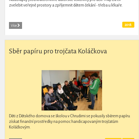
zvelebit veřejné prostory a zpříjemnit dětem čekání - třeba u lékaře.
2018
Více
Sběr papíru pro trojčata Koláčkova
Děti z Dětského domova se školou v Chrudimi se pokusily sběrem papíru
získat finanční prostředky na pomoc handicapovaným trojčatům
Koláčkovým.