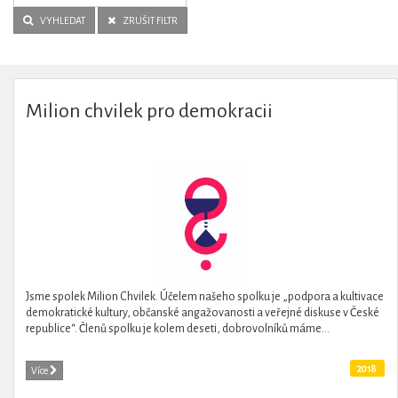
VYHLEDAT
ZRUŠIT FILTR
Milion chvilek pro demokracii
Jsme spolek Milion Chvilek. Účelem našeho spolku je „podpora a kultivace
demokratické kultury, občanské angažovanosti a veřejné diskuse v České
republice“. Členů spolku je kolem deseti, dobrovolníků máme...
2018
Více