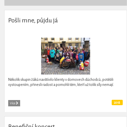
Pošli mne, půjdu já
Několik skupin žáků navštívilo klienty v domovech důchodců, potěšili
vystoupením, přinesli radost a pomohli těm, kteří už tolik síly nemají.
2018
Více
Benefiční koncert