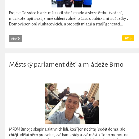
Projekt Od srdce k srdci má za cíl přinést radost skrze četbu, tvoření,
muzikoterapii a vzájemné sdílení volného času s babičkami a dědečky v
Domově seniorů v Luhačovicích, a propojit mladší a starší generaci...
2018
Více
Městský parlament dětí a mládeže Brno
MPDM Brno je skupina aktivních lidí, kteří jen nechtějí sedět doma, ale
chtějí udělat něco pro sebe, své kamarády a své město. Toho mohou na