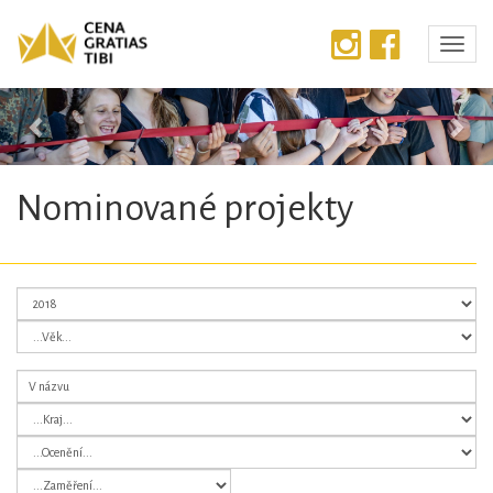
Předchozí
Dalš
Nominované projekty