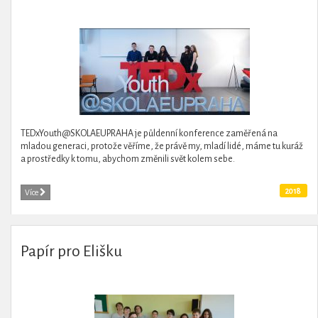
TEDxYouth@SKOLAEUPRAHA je půldenní konference zaměřená na
mladou generaci, protože věříme, že právě my, mladí lidé, máme tu kuráž
a prostředky k tomu, abychom změnili svět kolem sebe.
2018
Více
Papír pro Elišku