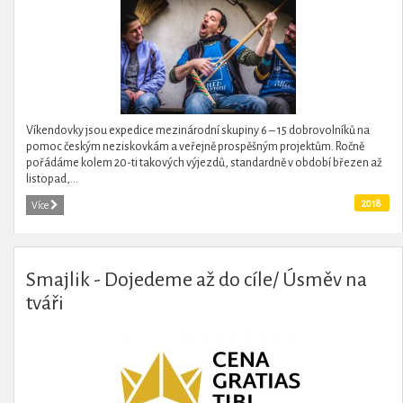
Víkendovky jsou expedice mezinárodní skupiny 6 – 15 dobrovolníků na
pomoc českým neziskovkám a veřejně prospěšným projektům. Ročně
pořádáme kolem 20-ti takových výjezdů, standardně v období březen až
listopad,...
2018
Více
Smajlik - Dojedeme až do cíle/ Úsměv na
tváři