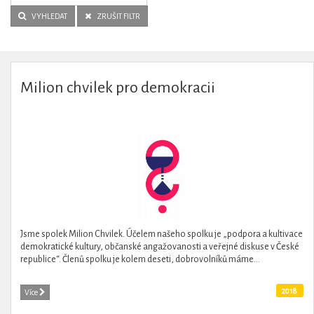
VYHLEDAT
ZRUŠIT FILTR
Milion chvilek pro demokracii
Jsme spolek Milion Chvilek. Účelem našeho spolku je „podpora a kultivace
demokratické kultury, občanské angažovanosti a veřejné diskuse v České
republice“. Členů spolku je kolem deseti, dobrovolníků máme...
2018
Více