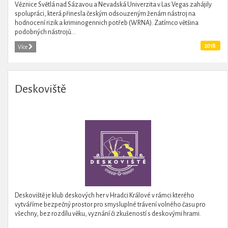
Věznice Světlá nad Sázavou a Nevadská Univerzita v Las Vegas zahájily
spolupráci, která přinesla českým odsouzeným ženám nástroj na
hodnocení rizik a kriminogennich potřeb (WRNA). Zatímco většina
podobných nástrojů...
2018
Více
Deskoviště
Deskoviště je klub deskových her v Hradci Králové v rámci kterého
vytváříme bezpečný prostor pro smysluplné trávení volného času pro
všechny, bez rozdílu věku, vyznání či zkušeností s deskovými hrami.