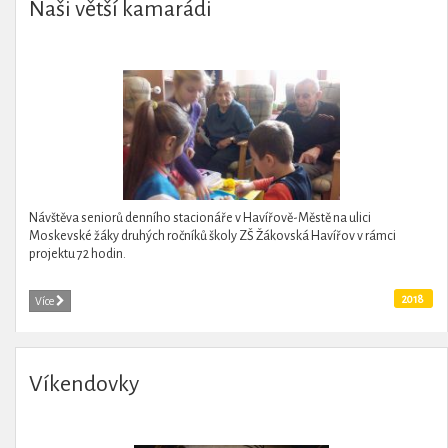
Naši větší kamarádi
Návštěva seniorů denního stacionáře v Havířově-Městě na ulici
Moskevské žáky druhých ročníků školy ZŠ Žákovská Havířov v rámci
projektu 72 hodin.
2018
Více
Víkendovky