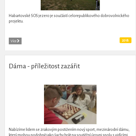
Habartovské SOS jezero je součástí celorepublikového dobrovolnického
projektu.
2018
Více
Dáma - příležitost zazářit
Nabízíme lidem se zrakovým postižením nový sport, mezinárodní dámu,
který mohou podobně jako šachy hrát na soutěžní úrovni spolu s vidícími.