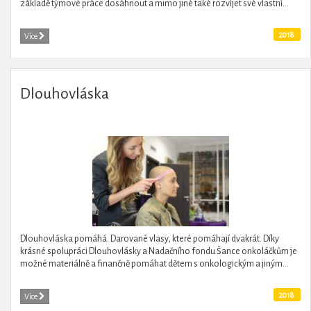
základě týmové práce dosáhnout a mimo jiné také rozvíjet své vlastní...
2018
Více
Dlouhovláska
Dlouhovláska pomáhá. Darované vlasy, které pomáhají dvakrát. Díky
krásné spolupráci Dlouhovlásky a Nadačního fondu Šance onkoláčkům je
možné materiálně a finančně pomáhat dětem s onkologickým a jiným...
2018
Více