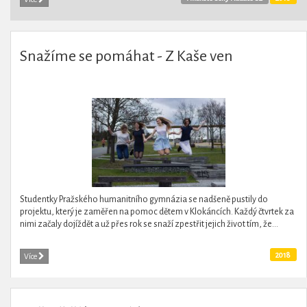
Snažíme se pomáhat - Z Kaše ven
Studentky Pražského humanitního gymnázia se nadšeně pustily do
projektu, který je zaměřen na pomoc dětem v Klokáncích. Každý čtvrtek za
nimi začaly dojíždět a už přes rok se snaží zpestřit jejich život tím, že...
2018
Více