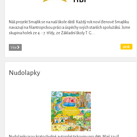
Náš projekt Smajlik se na naší škole dědí. Každý rok noví členové Smajliku
navazují na filantropickou práci a úspěchy svých starších spolužáků. Jsme
skupina holek ze 4. - 7. třídy, ze Základní školy T. G....
2018
Více
Nudolapky
Nudolapky jsou kratochvilné autorské tiskoviny pro děti. Mají za cíl