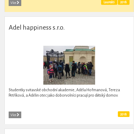
Laureáti
2018
Více
Adel happiness s.r.o.
Studentky svitavské obchodní akademie, Adéla Hofmanová, Tereza
Petříková, a Adélin otec jako doborvolníci pracují pro dětský domov.
2018
Více