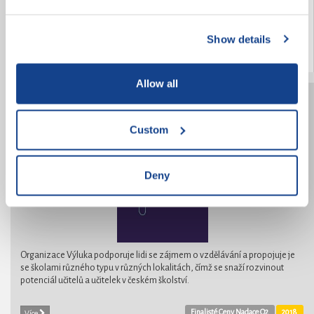
stanovili za cíl pomoci a rozveselit pobyt pacientům v nemocnici.
Show details
2018
Více
Allow all
Výluka
Custom
Deny
Organizace Výluka podporuje lidi se zájmem o vzdělávání a propojuje je
se školami různého typu v různých lokalitách, čímž se snaží rozvinout
potenciál učitelů a učitelek v českém školství.
Finalisté Ceny Nadace O2
2018
Více