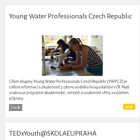
Young Water Professionals Czech Republic
Cílem skupiny Young Water Professionals Czech Republic (YWP CZ) je
sdílení informací a zkušeností z oboru vodního hospodářství v ČR. Naší
snahou je propojení akademické, veřejné a soukromé sféry za účelem
přípravy...
2018
Více
TEDxYouth@SKOLAEUPRAHA