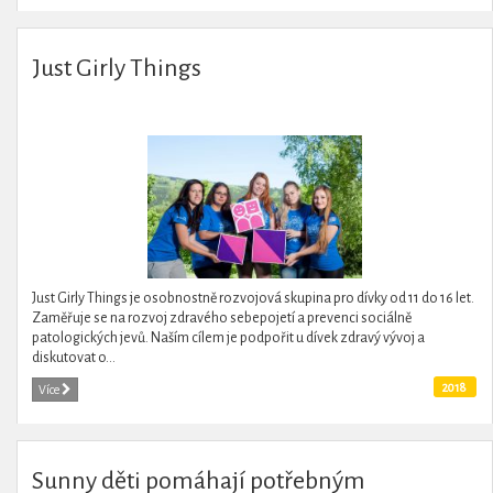
Just Girly Things
Just Girly Things je osobnostně rozvojová skupina pro dívky od 11 do 16 let.
Zaměřuje se na rozvoj zdravého sebepojetí a prevenci sociálně
patologických jevů. Naším cílem je podpořit u dívek zdravý vývoj a
diskutovat o...
2018
Více
Sunny děti pomáhají potřebným