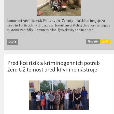
Komunitní zahrádka v MČ Praha 3 v ulici Zelenky – Hajského funguje za
přispění lidí žijících na této adrese. Je místem přátelských setkání a funguje
tu kromě zahrádky i komunitní dílna. Tyto aktivity doplnila před...
Finalisté
2018
Více
Predikce rizik a kriminogenních potřeb
žen: Užitelnost prediktivního nástroje
určeného pro ženy v České republice