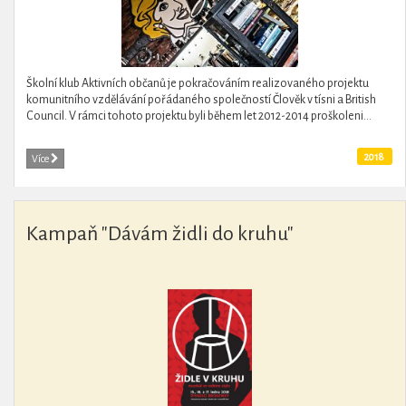
Školní klub Aktivních občanů je pokračováním realizovaného projektu
komunitního vzdělávání pořádaného společností Člověk v tísni a British
Council. V rámci tohoto projektu byli během let 2012-2014 proškoleni...
2018
Více
Kampaň "Dávám židli do kruhu"