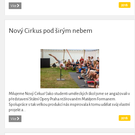
2018
Více
Nový Cirkus pod širým nebem
Milujeme Nový Cirkus! Jako studenti uměleckých škol jsme se angažovali v
představení Státní Opery Praha režírovaném Matějem Formanem.
Spolupráce s tak velkou produkcí nás inspirovala k tomu udělat svůj vlastní
projekt a...
2018
Více