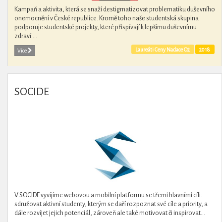
Kampaň a aktivita, která se snaží destigmatizovat problematiku duševního
onemocnění v České republice. Kromě toho naše studentská skupina
podporuje studentské projekty, které přispívají k lepšímu duševnímu
zdraví....
Laureáti Ceny Nadace O2
2018
Více
SOCIDE
V SOCIDE vyvíjíme webovou a mobilní platformu se třemi hlavními cíli:
sdružovat aktivní studenty, kterým se daří rozpoznat své cíle a priority, a
dále rozvíjet jejich potenciál, zároveň ale také motivovat či inspirovat...