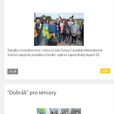
Tak jako v minulém roce, i letos se žáci Sunny Canadian International
School zapojí do projektu 72 hodin, opět se zapojí druhý stupeň ZŠ.
2018
Více
"Dobrák" pro seniory