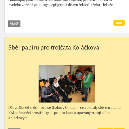
zvelebit veřejné prostory a zpříjemnit dětem čekání - třeba u lékaře.
2018
Více
Sběr papíru pro trojčata Koláčkova
Děti z Dětského domova se školou v Chrudimi se pokusily sběrem papíru
získat finanční prostředky na pomoc handicapovaným trojčatům
Koláčkovým.