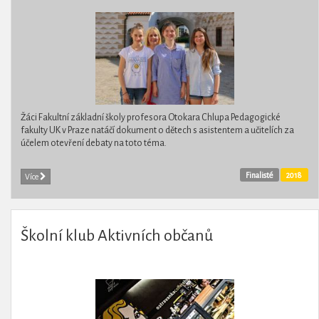
Žáci Fakultní základní školy profesora Otokara Chlupa Pedagogické
fakulty UK v Praze natáčí dokument o dětech s asistentem a učitelích za
účelem otevření debaty na toto téma.
Finalisté
2018
Více
Školní klub Aktivních občanů