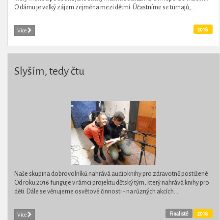
O dámu je velký zájem zejména mezi dětmi. Účastníme se turnajů,...
2018
Více
Slyším, tedy čtu
Naše skupina dobrovolníků nahrává audioknihy pro zdravotně postižené.
Od roku 2016 funguje v rámci projektu dětský tým, který nahrává knihy pro
děti. Dále se věnujeme osvětové činnosti - na různých akcích...
Finalisté
2018
Více