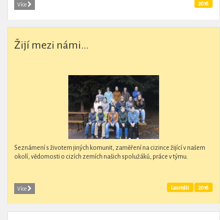
2016
Více
Žijí mezi námi...
Seznámení s životem jiných komunit, zaměření na cizince žijící v našem
okolí, vědomosti o cizích zemích našich spolužáků, práce v týmu.
Laureáti
2016
Více