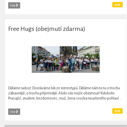
2016
Více
Free Hugs (obejmutí zdarma)
Děláme radost. Dostáváme lidi ze stereotypů. Děláme nám to tu o trochu
zábavnější, o trochu příjemnější. A kdo nás může obejmout? Kdokoliv.
Pracující, student, bezdomovec, muž, žena i osoba neurčeného pohlaví....
2016
Více