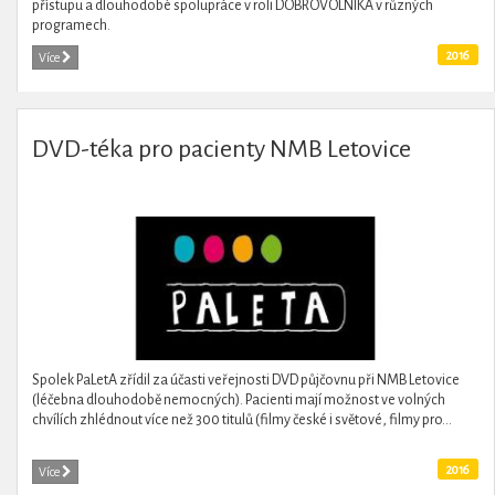
přístupu a dlouhodobé spolupráce v roli DOBROVOLNÍKA v různých
programech.
2016
Více
DVD-téka pro pacienty NMB Letovice
Spolek PaLetA zřídil za účasti veřejnosti DVD půjčovnu při NMB Letovice
(léčebna dlouhodobě nemocných). Pacienti mají možnost ve volných
chvílích zhlédnout více než 300 titulů (filmy české i světové, filmy pro...
2016
Více