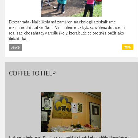
Ekozahrada - Naše škola má zaměření na ekologii a získali jsme
mezinárodní titul Ekoškola. V minulém roce byla schválena dotace na
realizaci ekozahrady v areálu školy, která bude celoročně sloužit jako
didaktická...
2016
Více
COFFEE TO HELP
Coffee to help aneb Kavárna je projekt 4.skautského oddílu Slunečnice z