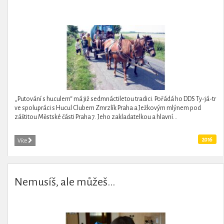
„Putování s huculem“ má již sedmnáctiletou tradici. Pořádá ho DDS Ty-já-tr
ve spolupráci s Hucul Clubem Zmrzlík Praha a Ježkovým mlýnem pod
záštitou Městské části Praha 7. Jeho zakladatelkou a hlavní...
2016
Více
Nemusíš, ale můžeš...