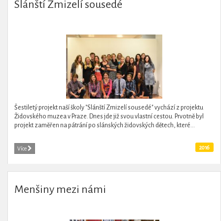
Slánští Zmizelí sousedé
Šestiletý projekt naší školy "Slánští Zmizelí sousedé" vychází z projektu
Židovského muzea v Praze. Dnes jde již svou vlastní cestou. Prvotně byl
projekt zaměřen na pátrání po slánských židovských dětech, které...
2016
Více
Menšiny mezi námi