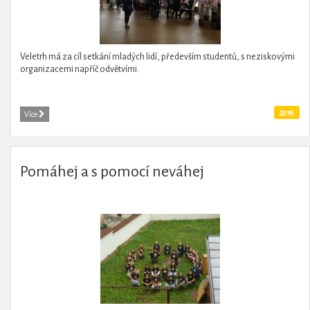
Veletrh má za cíl setkání mladých lidí, především studentů, s neziskovými
organizacemi napříč odvětvími.
2016
Více
Pomáhej a s pomocí neváhej