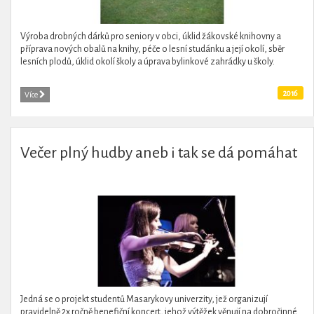
Výroba drobných dárků pro seniory v obci, úklid žákovské knihovny a
příprava nových obalů na knihy, péče o lesní studánku a její okolí, sběr
lesních plodů, úklid okolí školy a úprava bylinkové zahrádky u školy.
2016
Více
Večer plný hudby aneb i tak se dá pomáhat
Jedná se o projekt studentů Masarykovy univerzity, jež organizují
pravidelně 2x ročně benefiční koncert, jehož výtěžek věnují na dobročinné