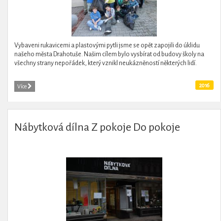
Vybaveni rukavicemi a plastovými pytli jsme se opět zapojili do úklidu
našeho města Drahotuše. Našim cílem bylo vysbírat od budovy školy na
všechny strany nepořádek, který vznikl neukázněností některých lidí.
2016
Více
Nábytková dílna Z pokoje Do pokoje