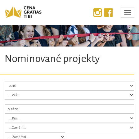
Předchozí
Dalš
Nominované projekty