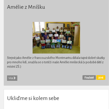
Amélie z Mníšku
Stejně jako Amélie z francouzského Montmartru dělala tajně dobré skutky
pro mnoho lidí, snažila se o totéž i naše Amélie mníšecká (v podobě dětí z
místní ZŠ.)
Finalisté
2016
Více
Ukliďme si kolem sebe