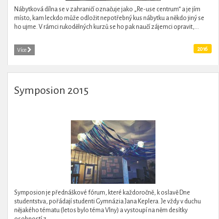
Nábytková dílna se v zahraničí označuje jako „Re-use centrum“ a je jím
místo, kam leckdo může odložit nepotřebný kus nábytku a někdo jiný se
ho ujme. V rámci rukodělných kurzů se ho pak naučí zájemci opravit,...
2016
Více
Symposion 2015
Symposion je přednáškové fórum, které každoročně, k oslavě Dne
studentstva, pořádají studenti Gymnázia Jana Keplera. Je vždy v duchu
nějakého tématu (letos bylo téma Vlny) a vystoupí na něm desítky
osobností z...