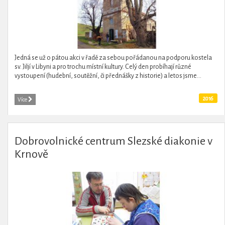
Jedná se už o pátou akci v řadě za sebou pořádanou na podporu kostela
sv. Jiljí v Libyni a pro trochu místní kultury. Celý den probíhají různé
vystoupení (hudební, soutěžní, či přednášky z historie) a letos jsme...
2016
Více
Dobrovolnické centrum Slezské diakonie v
Krnově