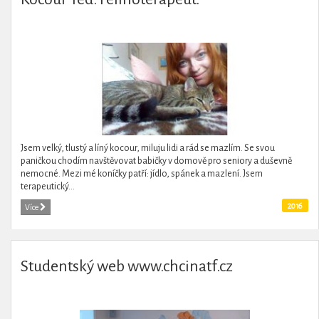
Jsem velký, tlustý a líný kocour, miluju lidi a rád se mazlím. Se svou
paničkou chodím navštěvovat babičky v domově pro seniory a duševně
nemocné. Mezi mé koníčky patří: jídlo, spánek a mazlení. Jsem
terapeutický...
2016
Více
Studentský web www.chcinatf.cz