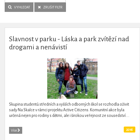
VYHLEDAT
ZRUŠIT FILTR
Slavnost v parku - Láska a park zvítězí nad
drogami a nenávistí
Skupina studentů středních a vyšších odborných škol se rozhodla oživit
sady Na Skalce v rámci projektu Active Citizens. Komunitní akce byla
určená nejen pro rodiny s dětmi, ale i širokou veřejnost ze sousedství....
2016
Více