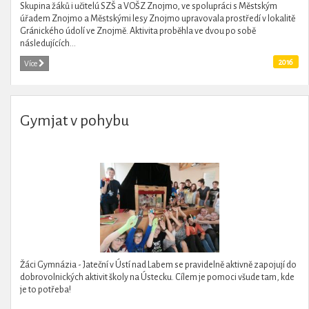
Skupina žáků i učitelú SZŠ a VOŠZ Znojmo, ve spolupráci s Městským
úřadem Znojmo a Městskými lesy Znojmo upravovala prostředí v lokalitě
Gránického údolí ve Znojmě. Aktivita proběhla ve dvou po sobě
následujících...
2016
Více
Gymjat v pohybu
Žáci Gymnázia - Jateční v Ústí nad Labem se pravidelně aktivně zapojují do
dobrovolnických aktivit školy na Ústecku. Cílem je pomoci všude tam, kde
je to potřeba!