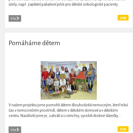
účely, např. zajištění paliativní péče pro dětské onkologické pacienty...
2016
Více
Pomáháme dětem
V našem projektu jsme pomohli dětem dlouhodobě nemocným, kteří tráví
čas v nemocničním prostředí, dětem v dětském domově a v dětském
centru. Navštívili jsme je, zahráli si s nimi hry, vyrobili drobné dárečky....
2016
Více