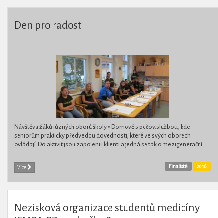
Den pro radost
Návštěva žáků různých oborů školy v Domově s pečov.službou, kde
seniorům prakticky předvedou dovednosti, které ve svých oborech
ovládají. Do aktivit jsou zapojeni i klienti a jedná se tak o mezigenerační...
Finalisté
2016
Více
Nezisková organizace studentů medicíny