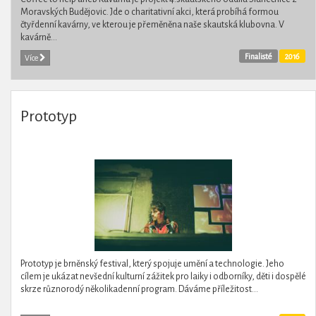
Moravských Budějovic. Jde o charitativní akci, která probíhá formou
čtyřdenní kavárny, ve kterou je přeměněna naše skautská klubovna. V
kavárně...
Finalisté
2016
Více
Prototyp
Prototyp je brněnský festival, který spojuje umění a technologie. Jeho
cílem je ukázat nevšední kulturní zážitek pro laiky i odborníky, děti i dospělé
skrze různorodý několikadenní program. Dáváme příležitost...