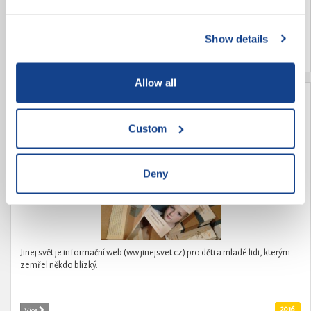
zde nechají část své energie a zažijí zajímavé zkušenosti.
Show details
2016
Více
Allow all
Jinej svět
Custom
Deny
Jinej svět je informační web (ww.jinejsvet.cz) pro děti a mladé lidi, kterým
zemřel někdo blízký.
2016
Více