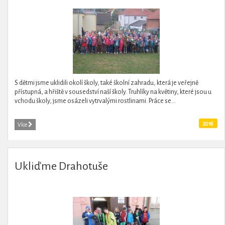
S dětmi jsme uklidili okolí školy, také školní zahradu, která je veřejně
přístupná, a hřiště v sousedství naší školy. Truhlíky na květiny, které jsou u
vchodu školy, jsme osázeli vytrvalými rostlinami. Práce se...
2016
Více
Ukliďme Drahotuše