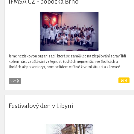
IFMSA CZ - pobočka Brno
Jsme neziskovou organizací, která se zaměřuje na zlepšování zdraví lidí
kolem nás, vzdělávání veřejnosti (od těch nejmenších ve školkách a
školách až po seniory), pomoc lidem v tíživé životní situaci a zároveň...
2016
Více
Festivalový den v Libyni