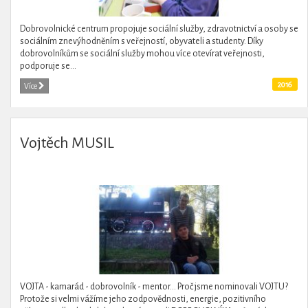
Dobrovolnické centrum propojuje sociální služby, zdravotnictví a osoby se
sociálním znevýhodněním s veřejností, obyvateli a studenty. Díky
dobrovolníkům se sociální služby mohou více otevírat veřejnosti,
podporuje se...
2016
Více
Vojtěch MUSIL
VOJTA - kamarád - dobrovolník - mentor... Proč jsme nominovali VOJTU?
Protože si velmi vážíme jeho zodpovědnosti, energie, pozitivního