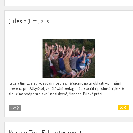
Jules a Jim, z. s.
Jules a Jim, z. s. se ve své činnosti zaměřujeme na tři oblasti – primární
prevenci pro žáky škol, vzdělávání pedagogů a sociální podnikání, které
slouží na podporu hlavní, neziskové, činnosti. Při své práci...
2016
Více
Kocour Ted. Felinoterapeut.