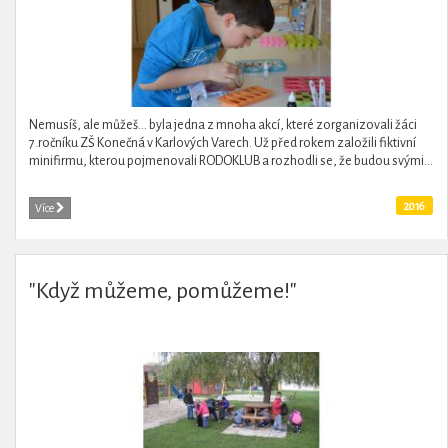
Nemusíš, ale můžeš... byla jedna z mnoha akcí, které zorganizovali žáci
7.ročníku ZŠ Konečná v Karlových Varech. Už před rokem založili fiktivní
minifirmu, kterou pojmenovali RODOKLUB a rozhodli se, že budou svými...
2016
Více
"Když můžeme, pomůžeme!"