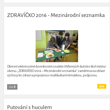
ZDRAVÍČKO 2016 - Mezinárodní seznamka
Okresní vědomostně dovednostní soutěže tříčlenných dužstev škol města i
okresu „ZDRAVÍČKO 2016 – Mezinárodní seznamka“ zaměřena na oblast
výchovy ke zdraví a propojena s multikulturní tématikou, podporou...
2016
Více
Putování s huculem