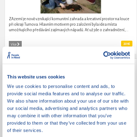
ZAzemí je nově vznikající komunitní zahrada a kreativní prostor na louce
při okraji Turnova. Hlavním motivem pro založení byla idea místa
umožňujícího předávání zajímavých nápadů. Ať už jde o zahradničení,...
2016
Více
Dobrovolníci na ART mlýně
This website uses cookies
We use cookies to personalise content and ads, to
provide social media features and to analyse our traffic.
We also share information about your use of our site with
our social media, advertising and analytics partners who
may combine it with other information that you’ve
provided to them or that they’ve collected from your use
of their services.
Dobrovolnické víkendy pomáhají oživovat ART mlýn. Skupiny mladých lidí