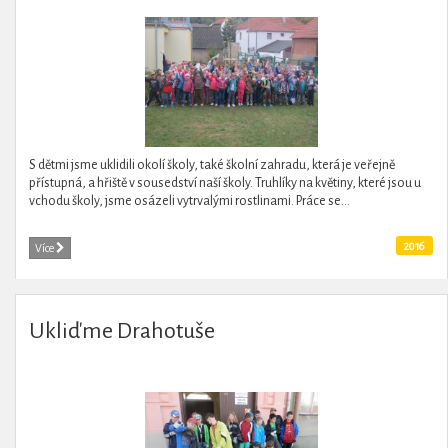
S dětmi jsme uklidili okolí školy, také školní zahradu, která je veřejně
přístupná, a hřiště v sousedství naší školy. Truhlíky na květiny, které jsou u
vchodu školy, jsme osázeli vytrvalými rostlinami. Práce se...
2016
Více
Ukliďme Drahotuše