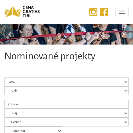
Předchozí
Dalš
Nominované projekty