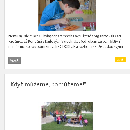
Nemusíš, ale můžeš... byla jedna z mnoha akcí, které zorganizovali žáci
7.ročníku ZŠ Konečná v Karlových Varech. Už před rokem založili fiktivní
minifirmu, kterou pojmenovali RODOKLUB a rozhodli se, že budou svými...
2016
Více
"Když můžeme, pomůžeme!"