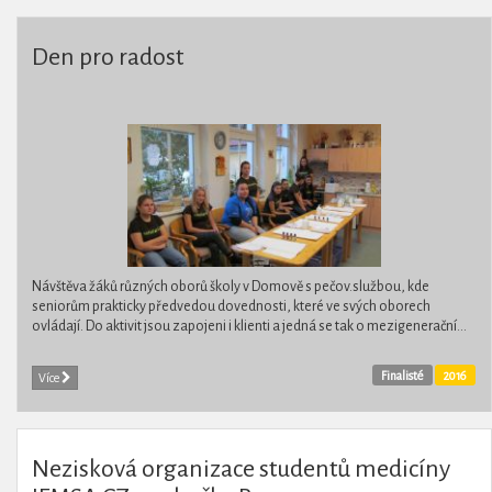
Den pro radost
Návštěva žáků různých oborů školy v Domově s pečov.službou, kde
seniorům prakticky předvedou dovednosti, které ve svých oborech
ovládají. Do aktivit jsou zapojeni i klienti a jedná se tak o mezigenerační...
Finalisté
2016
Více
Nezisková organizace studentů medicíny