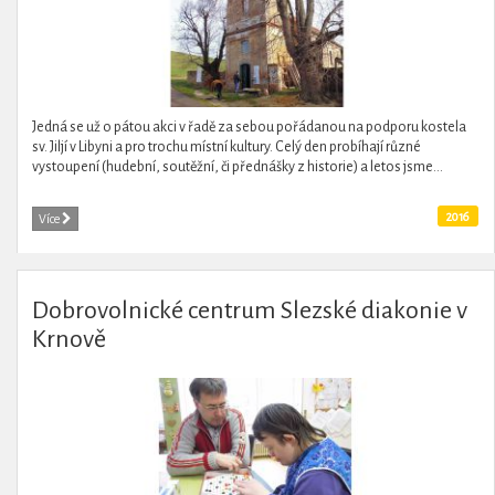
Jedná se už o pátou akci v řadě za sebou pořádanou na podporu kostela
sv. Jiljí v Libyni a pro trochu místní kultury. Celý den probíhají různé
vystoupení (hudební, soutěžní, či přednášky z historie) a letos jsme...
2016
Více
Dobrovolnické centrum Slezské diakonie v
Krnově