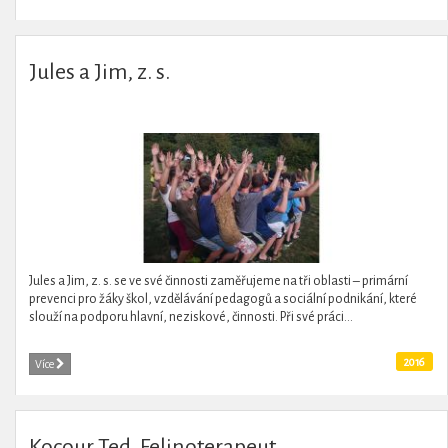
Jules a Jim, z. s.
Jules a Jim, z. s. se ve své činnosti zaměřujeme na tři oblasti – primární
prevenci pro žáky škol, vzdělávání pedagogů a sociální podnikání, které
slouží na podporu hlavní, neziskové, činnosti. Při své práci...
2016
Více
Kocour Ted. Felinoterapeut.