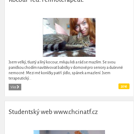
Jsem velký, tlustý a líný kocour, miluju lidi a rád se mazlím. Se svou
paničkou chodím navštěvovat babičky v domově pro seniory a duševně
nemocné. Mezi mé koníčky patří: jídlo, spánek a mazlení. Jsem
terapeutický...
2016
Více
Studentský web www.chcinatf.cz