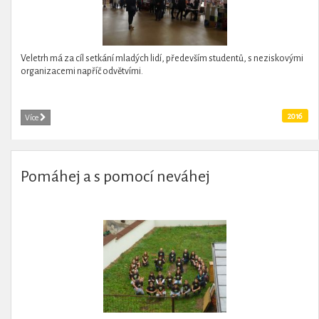
Veletrh má za cíl setkání mladých lidí, především studentů, s neziskovými
organizacemi napříč odvětvími.
2016
Více
Pomáhej a s pomocí neváhej