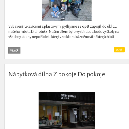
Vybaveni rukavicemi a plastovými pytli jsme se opět zapojili do úklidu
našeho města Drahotuše. Našim cílem bylo vysbírat od budovy školy na
všechny strany nepořádek, který vznikl neukázněností některých lidí.
2016
Více
Nábytková dílna Z pokoje Do pokoje