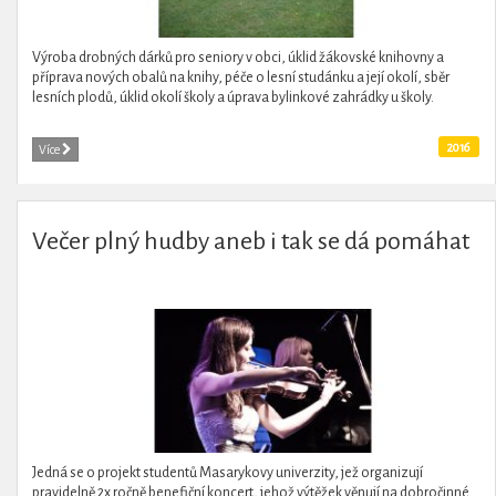
Výroba drobných dárků pro seniory v obci, úklid žákovské knihovny a
příprava nových obalů na knihy, péče o lesní studánku a její okolí, sběr
lesních plodů, úklid okolí školy a úprava bylinkové zahrádky u školy.
2016
Více
Večer plný hudby aneb i tak se dá pomáhat
Jedná se o projekt studentů Masarykovy univerzity, jež organizují
pravidelně 2x ročně benefiční koncert, jehož výtěžek věnují na dobročinné