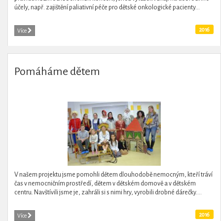
účely, např. zajištění paliativní péče pro dětské onkologické pacienty...
2016
Více
Pomáháme dětem
V našem projektu jsme pomohli dětem dlouhodobě nemocným, kteří tráví
čas v nemocničním prostředí, dětem v dětském domově a v dětském
centru. Navštívili jsme je, zahráli si s nimi hry, vyrobili drobné dárečky....
2016
Více