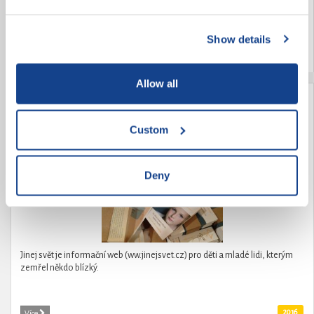
zde nechají část své energie a zažijí zajímavé zkušenosti.
Show details
2016
Více
Allow all
Jinej svět
Custom
Deny
Jinej svět je informační web (ww.jinejsvet.cz) pro děti a mladé lidi, kterým
zemřel někdo blízký.
2016
Více