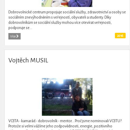
Dobrovolnické centrum propojuje sociální služby, zdravotnictví a osoby se
sociálním znevýhodněním s veřejností, obyvateli a studenty. Díky
dobrovolníkům se sociální služby mohou více otevírat veřejnosti,
podporuje se...
2016
Více
Vojtěch MUSIL
VOJTA - kamarád - dobrovolník - mentor... Proč jsme nominovali VOJTU?
Protože si velmi vážíme jeho zodpovědnosti, energie, pozitivního