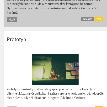
Moravských Budějovic. Jde o charitativní akci, která probíhá formou
čtyřdenní kavárny, ve kterou je přeměněna naše skautská klubovna. V
kavárně...
Finalisté
2016
Více
Prototyp
Prototyp je brněnský festival, který spojuje umění a technologie. Jeho
cílem je ukázat nevšední kulturní zážitek pro laiky i odborníky, děti i dospělé
skrze různorodý několikadenní program. Dáváme příležitost...