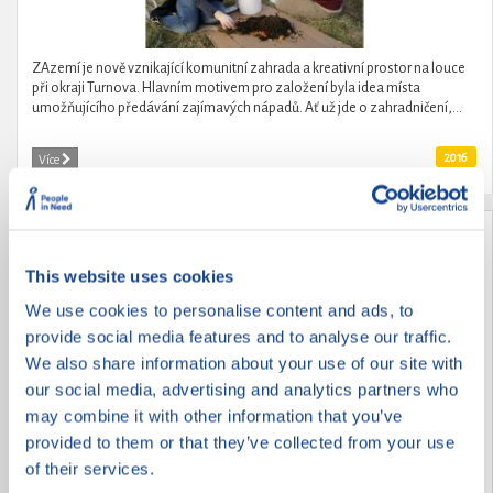
ZAzemí je nově vznikající komunitní zahrada a kreativní prostor na louce
při okraji Turnova. Hlavním motivem pro založení byla idea místa
umožňujícího předávání zajímavých nápadů. Ať už jde o zahradničení,...
2016
Více
Dobrovolníci na ART mlýně
This website uses cookies
We use cookies to personalise content and ads, to
provide social media features and to analyse our traffic.
We also share information about your use of our site with
our social media, advertising and analytics partners who
may combine it with other information that you’ve
provided to them or that they’ve collected from your use
of their services.
Dobrovolnické víkendy pomáhají oživovat ART mlýn. Skupiny mladých lidí