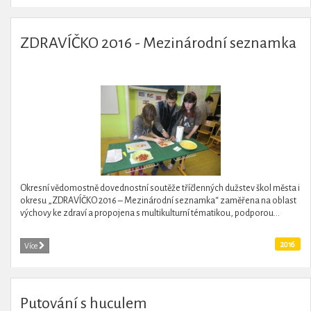
ZDRAVÍČKO 2016 - Mezinárodní seznamka
Okresní vědomostně dovednostní soutěže tříčlenných dužstev škol města i
okresu „ZDRAVÍČKO 2016 – Mezinárodní seznamka“ zaměřena na oblast
výchovy ke zdraví a propojena s multikulturní tématikou, podporou...
2016
Více
Putování s huculem