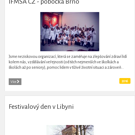
IFMSA CZ - pobočka Brno
Jsme neziskovou organizací, která se zaměřuje na zlepšování zdraví lidí
kolem nás, vzdělávání veřejnosti (od těch nejmenších ve školkách a
školách až po seniory), pomoc lidem v tíživé životní situaci a zároveň...
2016
Více
Festivalový den v Libyni