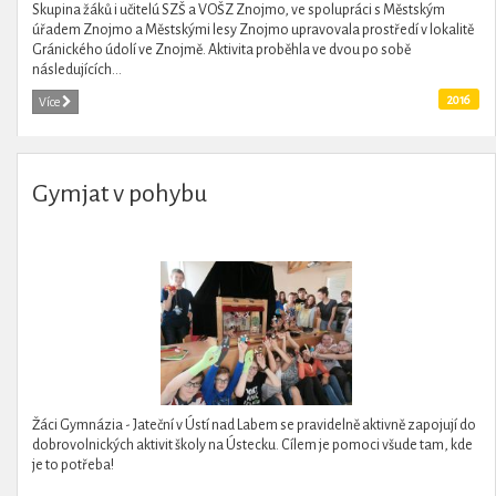
Skupina žáků i učitelú SZŠ a VOŠZ Znojmo, ve spolupráci s Městským
úřadem Znojmo a Městskými lesy Znojmo upravovala prostředí v lokalitě
Gránického údolí ve Znojmě. Aktivita proběhla ve dvou po sobě
následujících...
2016
Více
Gymjat v pohybu
Žáci Gymnázia - Jateční v Ústí nad Labem se pravidelně aktivně zapojují do
dobrovolnických aktivit školy na Ústecku. Cílem je pomoci všude tam, kde
je to potřeba!