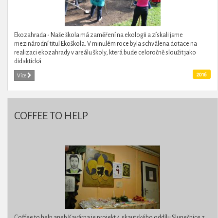
Ekozahrada - Naše škola má zaměření na ekologii a získali jsme
mezinárodní titul Ekoškola. V minulém roce byla schválena dotace na
realizaci ekozahrady v areálu školy, která bude celoročně sloužit jako
didaktická...
2016
Více
COFFEE TO HELP
Coffee to help aneb Kavárna je projekt 4.skautského oddílu Slunečnice z