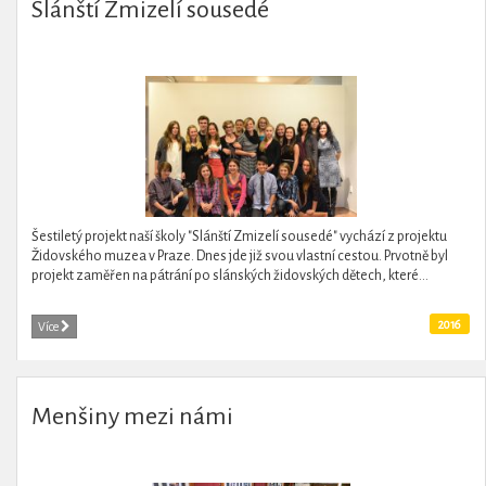
Slánští Zmizelí sousedé
Šestiletý projekt naší školy "Slánští Zmizelí sousedé" vychází z projektu
Židovského muzea v Praze. Dnes jde již svou vlastní cestou. Prvotně byl
projekt zaměřen na pátrání po slánských židovských dětech, které...
2016
Více
Menšiny mezi námi