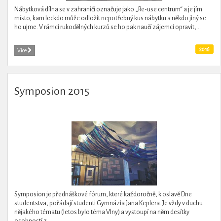
Nábytková dílna se v zahraničí označuje jako „Re-use centrum“ a je jím
místo, kam leckdo může odložit nepotřebný kus nábytku a někdo jiný se
ho ujme. V rámci rukodělných kurzů se ho pak naučí zájemci opravit,...
2016
Více
Symposion 2015
Symposion je přednáškové fórum, které každoročně, k oslavě Dne
studentstva, pořádají studenti Gymnázia Jana Keplera. Je vždy v duchu
nějakého tématu (letos bylo téma Vlny) a vystoupí na něm desítky
osobností z...