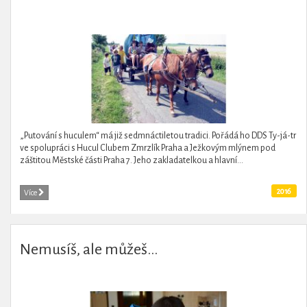
„Putování s huculem“ má již sedmnáctiletou tradici. Pořádá ho DDS Ty-já-tr
ve spolupráci s Hucul Clubem Zmrzlík Praha a Ježkovým mlýnem pod
záštitou Městské části Praha 7. Jeho zakladatelkou a hlavní...
2016
Více
Nemusíš, ale můžeš...