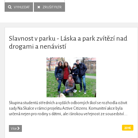
VYHLEDAT
ZRUŠIT FILTR
Slavnost v parku - Láska a park zvítězí nad
drogami a nenávistí
Skupina studentů středních a vyšších odborných škol se rozhodla oživit
sady Na Skalce v rámci projektu Active Citizens. Komunitní akce byla
určená nejen pro rodiny s dětmi, ale i širokou veřejnost ze sousedství....
2016
Více