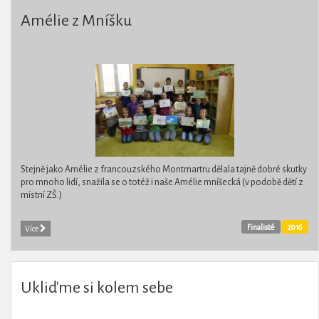
Amélie z Mníšku
Stejně jako Amélie z francouzského Montmartru dělala tajně dobré skutky
pro mnoho lidí, snažila se o totéž i naše Amélie mníšecká (v podobě dětí z
místní ZŠ.)
Finalisté
2016
Více
Ukliďme si kolem sebe