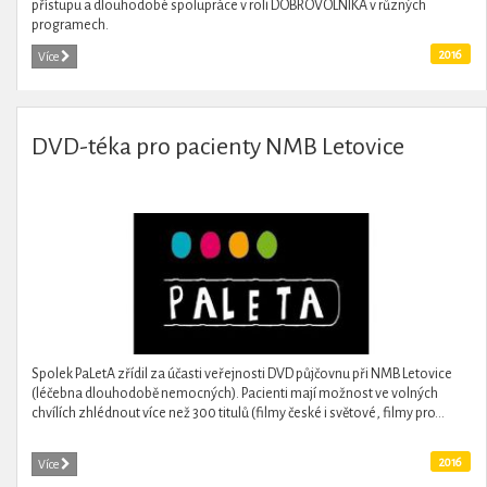
přístupu a dlouhodobé spolupráce v roli DOBROVOLNÍKA v různých
programech.
2016
Více
DVD-téka pro pacienty NMB Letovice
Spolek PaLetA zřídil za účasti veřejnosti DVD půjčovnu při NMB Letovice
(léčebna dlouhodobě nemocných). Pacienti mají možnost ve volných
chvílích zhlédnout více než 300 titulů (filmy české i světové, filmy pro...
2016
Více