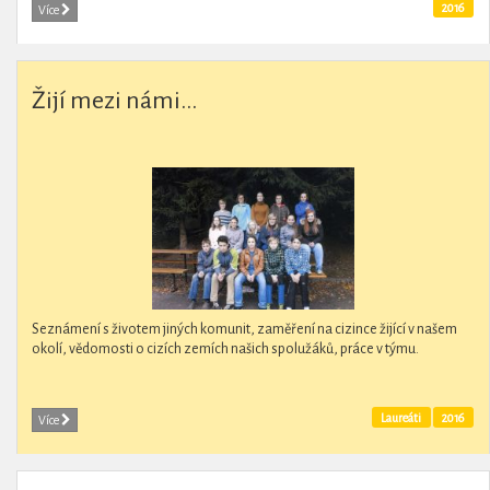
2016
Více
Žijí mezi námi...
Seznámení s životem jiných komunit, zaměření na cizince žijící v našem
okolí, vědomosti o cizích zemích našich spolužáků, práce v týmu.
Laureáti
2016
Více