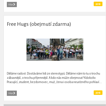
2016
Více
Free Hugs (obejmutí zdarma)
Děláme radost. Dostáváme lidi ze stereotypů. Děláme nám to tu o trochu
zábavnější, o trochu příjemnější. A kdo nás může obejmout? Kdokoliv.
Pracující, student, bezdomovec, muž, žena i osoba neurčeného pohlaví....
2016
Více