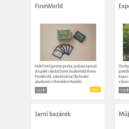
FineWorld
Exp
Hrát FineQuest je pecka, pobaví a poučí
Osoby 
dospělé i děcka! Jsme studentská firma
partič
FineWorld, založená na Obchodní
kopec 
akademií v Uherském Hradišti.
z komf
republ
2022
Více
Více
Jarní bazárek
Mů