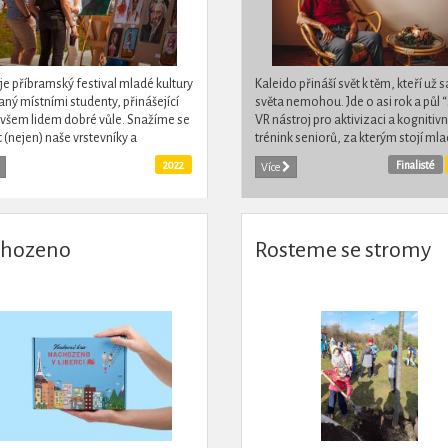
je příbramský festival mladé kultury
Kaleido přináší svět k těm, kteří už 
ný místními studenty, přinášející
světa nemohou. Jde o asi rok a půl “
všem lidem dobré vůle. Snažíme se
VR nástroj pro aktivizaci a kognitivn
t (nejen) naše vrstevníky a
trénink seniorů, za kterým stojí mlad
vat je k účasti ve veřejném
tvůrci, ale který už pomohl ve více...
2022
Finalisté
Více
ru. Chceme...
hozeno
Rosteme se stromy