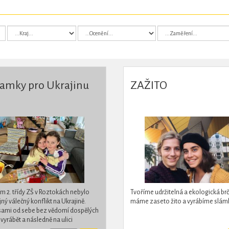
amky pro Ukrajinu
ZAŽITO
m 2. třídy ZŠ v Roztokách nebylo
Tvoříme udržitelná a ekologická brč
jný válečný konflikt na Ukrajině.
máme zaseto žito a vyrábíme slámk
sami od sebe bez vědomí dospělých
 vyrábět a následně na ulici