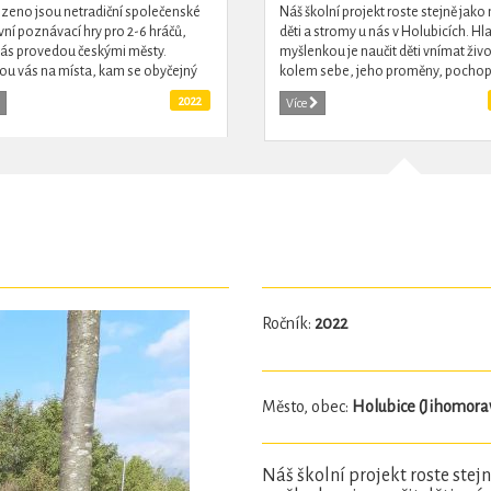
eno jsou netradiční společenské
Náš školní projekt roste stejně jako
ní poznávací hry pro 2-6 hráčů,
děti a stromy u nás v Holubicích. Hl
vás provedou českými městy.
myšlenkou je naučit děti vnímat živo
u vás na místa, kam se obyčejný
kolem sebe, jeho proměny, pochop
a jen tak nepodívá. U příjemné
sounáležitost lidí a přírody. Učíme d
2022
Více
zky budete plnit...
aby měly rády...
Ročník:
2022
Město, obec:
Holubice (Jihomorav
Náš školní projekt roste stej