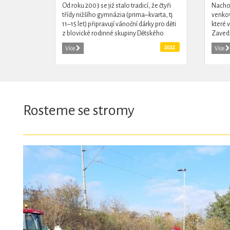
Od roku 2003 se již stalo tradicí, že čtyři
Nachoz
třídy nižšího gymnázia (prima–kvarta, tj.
venkov
11–15 let) připravují vánoční dárky pro děti
které 
z blovické rodinné skupiny Dětského
Zavedo
domova Nepomuk. Před vánočními
turist
2022
Více
Více
svátky si...
prochá
Rosteme se stromy