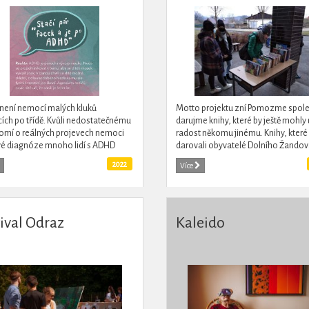
není nemocí malých kluků
Motto projektu zní Pomozme spole
cích po třídě. Kvůli nedostatečnému
darujme knihy, které by ještě mohly 
mí o reálných projevech nemoci
radost někomu jinému. Knihy, které
vé diagnóze mnoho lidí s ADHD
darovali obyvatelé Dolního Žandov
ani nedozví. Projekt Můj ADHD
okolí, jsme prodávali na webu školy
2022
Více
je zdrojem informací a...
Získané peníze z jejich...
tival Odraz
Kaleido