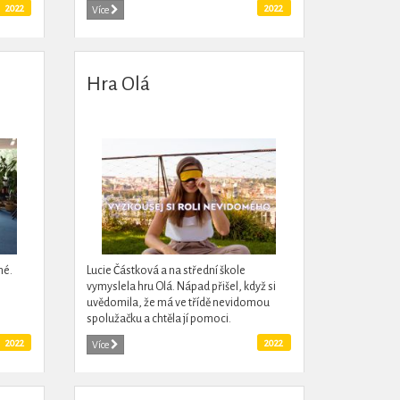
vědy, ať už formou přednášek, stánků či
2022
2022
Více
na sociálních sítích....
Hra Olá
mé.
Lucie Částková a na střední škole
vymyslela hru Olá. Nápad přišel, když si
uvědomila, že má ve třídě nevidomou
spolužačku a chtěla jí pomoci.
2022
2022
Více