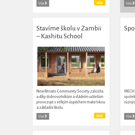
výstav, koncertů nebo workshopů.
prodáv
2022
Více
Více
Společně s vedením školy...
výtěžek
Stavíme školu v Zambii
Spo
– Kashitu School
New Renato Community Society založila
MECH j
a díky dobrovolníkům a vládním učitelům
spolek
provozuje s velkým úspěchem mateřskou
různých
a základní školu.
2022
Více
Více