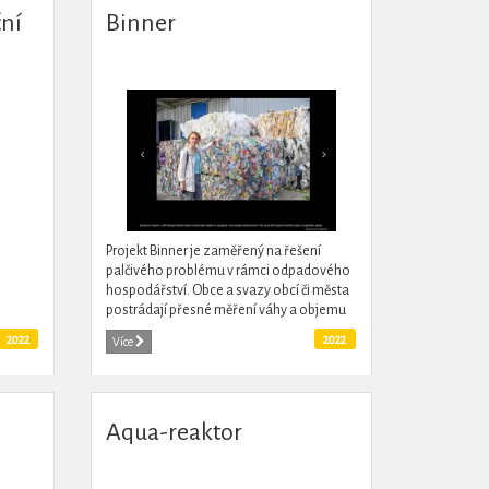
ní
Binner
Projekt Binner je zaměřený na řešení
palčivého problému v rámci odpadového
hospodářství. Obce a svazy obcí či města
postrádají přesné měření váhy a objemu
odpadu. Musí se spoléhat pouze na
2022
2022
Více
průměrná data...
Aqua-reaktor