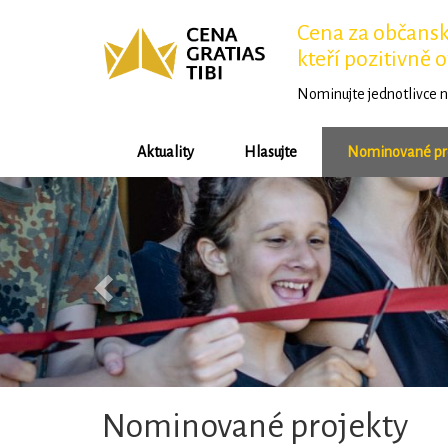
Cena za občansko
kteří pozitivně o
Nominujte jednotlivce n
Aktuality
Hlasujte
Nominované pr
Předchozí
Nominované projekty