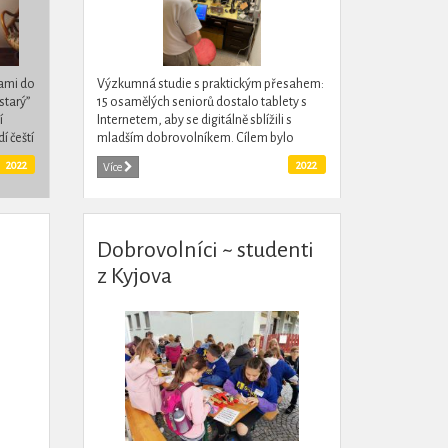
sami do
Výzkumná studie s praktickým přesahem:
starý”
15 osamělých seniorů dostalo tablety s
í
Internetem, aby se digitálně sblížili s
í čeští
mladším dobrovolníkem. Cílem bylo
zjistit, jakou roli mohou hrát různé
2022
2022
Více
digitální interakce v životě...
Dobrovolníci ~ studenti
z Kyjova