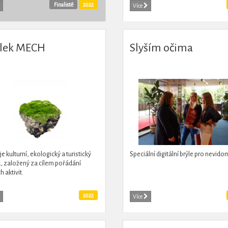
at náramky s jasným plánem:
Finalisté
2022
Více
 z nich putoval...
lek MECH
Slyším očima
e kulturní, ekologický a turistický
Speciální digitální brýle pro nevido
, založený za cílem pořádání
 aktivit.
2022
Více