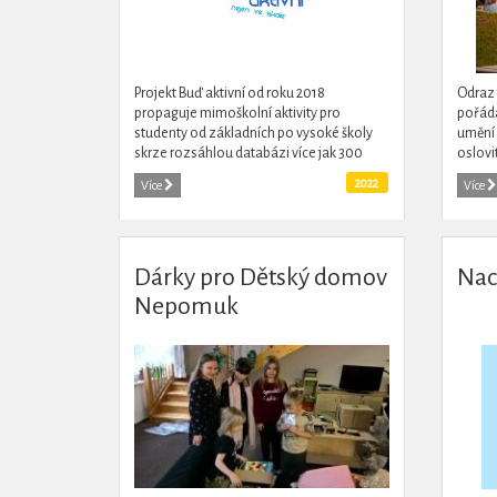
Projekt Buď aktivní od roku 2018
Odraz 
propaguje mimoškolní aktivity pro
pořáda
studenty od základních po vysoké školy
umění 
skrze rozsáhlou databázi více jak 300
oslovi
mimoškolních aktivit i další doprovodné
motivo
2022
Více
Více
činnosti.
prosto
Dárky pro Dětský domov
Nac
Nepomuk