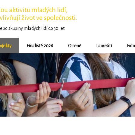
u aktivitu mladých lidí,
vlivňují život ve společnosti.
ebo skupiny mladých lidí do 30 let.
ojekty
Finalisté 2026
O ceně
Laureáti
Foto