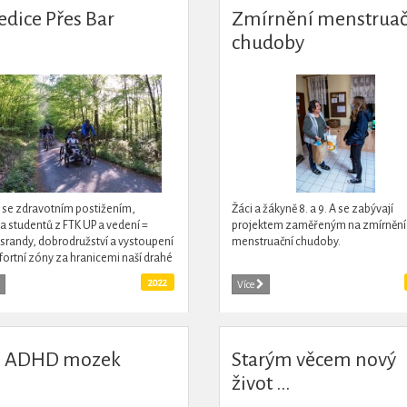
edice Přes Bar
Zmírnění menstruač
chudoby
se zdravotním postižením,
Žáci a žákyně 8. a 9. A se zabývají
ka studentů z FTK UP a vedení =
projektem zaměřeným na zmírnění
srandy, dobrodružství a vystoupení
menstruační chudoby.
ortní zóny za hranicemi naší drahé
iky.
2022
Více
j ADHD mozek
Starým věcem nový
život ...