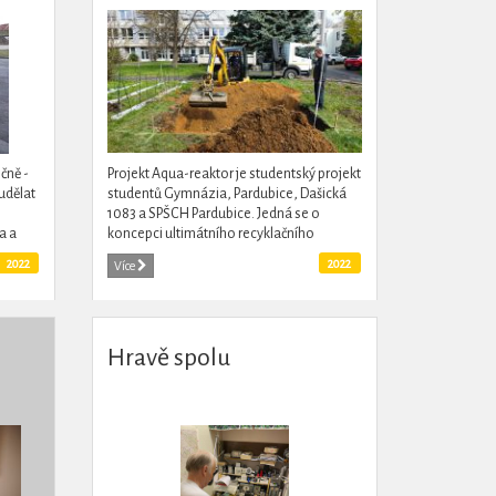
čně -
Projekt Aqua-reaktor je studentský projekt
udělat
studentů Gymnázia, Pardubice, Dašická
1083 a SPŠCH Pardubice. Jedná se o
a a
koncepci ultimátního recyklačního
.
systému na zpracování bioodpadu.
2022
2022
Více
Systém podporuje cirulační ekonomiku....
Hravě spolu