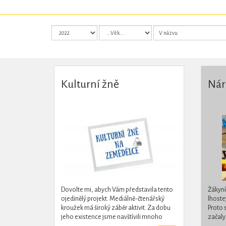
Kulturní žně
Nár
Dovolte mi, abych Vám představila tento
Žákyní
ojedinělý projekt. Mediálně-čtenářský
lhoste
kroužek má široký záběr aktivit. Za dobu
Proto 
jeho existence jsme navštívili mnoho
začaly