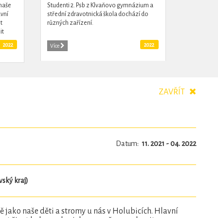
 naše
Studenti 2. Psb z Klvaňovo gymnázium a
avní
střední zdravotnická škola dochází do
t
různých zařízení.
it
ěti,
2022
2022
Více
ZAVŘÍT
Datum:
11. 2021 - 04. 2022
ský kraj)
ně jako naše děti a stromy u nás v Holubicích. Hlavní