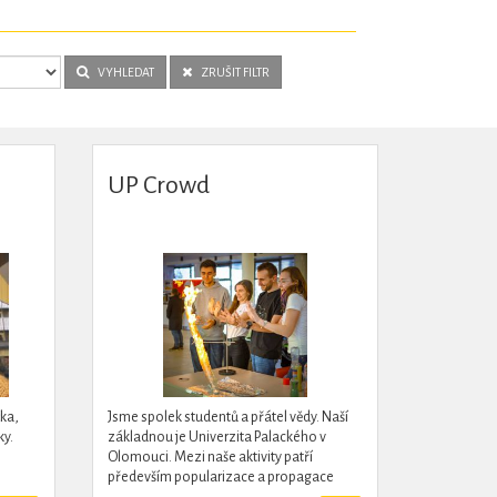
VYHLEDAT
ZRUŠIT FILTR
UP Crowd
ka,
Jsme spolek studentů a přátel vědy. Naší
y.
základnou je Univerzita Palackého v
Olomouci. Mezi naše aktivity patří
především popularizace a propagace