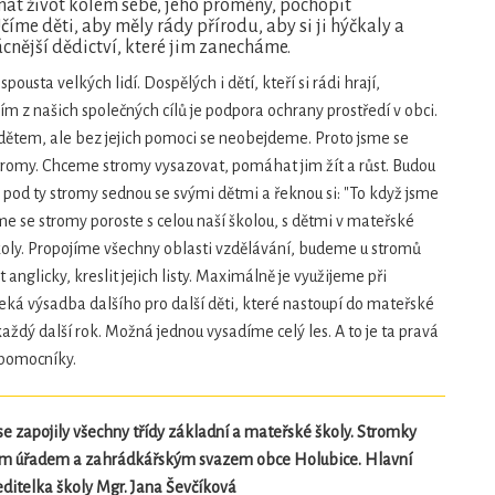
mat život kolem sebe, jeho proměny, pochopit
Učíme děti, aby měly rády přírodu, aby si ji hýčkaly a
jvzácnější dědictví, které jim zanecháme.
spousta velkých lidí. Dospělých i dětí, kteří si rádi hrají,
ím z našich společných cílů je podpora ochrany prostředí v obci.
ětem, ale bez jejich pomoci se neobejdeme. Proto jsme se
 stromy. Chceme stromy vysazovat, pomáhat jim žít a růst. Budou
i pod ty stromy sednou se svými dětmi a řeknou si: "To když jsme
teme se stromy poroste s celou naší školou, s dětmi v mateřské
 školy. Propojíme všechny oblasti vzdělávání, budeme u stromů
t anglicky, kreslit jejich listy. Maximálně je využijeme při
ká výsadba dalšího pro další děti, které nastoupí do mateřské
ždý další rok. Možná jednou vysadíme celý les. A to je ta pravá
 pomocníky.
se zapojily všechny třídy základní a mateřské školy. Stromky
cním úřadem a zahrádkářským svazem obce Holubice. Hlavní
ditelka školy Mgr. Jana Ševčíková