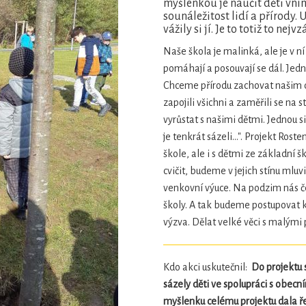
myšlenkou je naučit děti vní
sounáležitost lidí a přírody. 
vážily si jí. Je to totiž to ne
Naše škola je malinká, ale je v ní 
pomáhají a posouvají se dál. Jedn
Chceme přírodu zachovat našim d
zapojili všichni a zaměřili se na
vyrůstat s našimi dětmi. Jednou s
je tenkrát sázeli...". Projekt Ros
škole, ale i s dětmi ze základní
cvičit, budeme v jejich stínu mluvi
venkovní výuce. Na podzim nás če
školy. A tak budeme postupovat ka
výzva. Dělat velké věci s malými
Kdo akci uskutečnil:
Do projektu 
sázely děti ve spolupráci s obe
myšlenku celému projektu dala ře