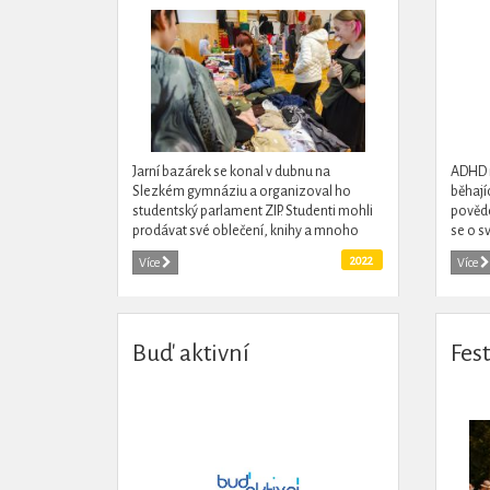
Jarní bazárek se konal v dubnu na
ADHD 
Slezkém gymnáziu a organizoval ho
běhají
studentský parlament ZIP. Studenti mohli
povědo
prodávat své oblečení, knihy a mnoho
se o s
dalšího. Výtěžek z bazárku putoval na
nikdy 
2022
Více
Více
sbírku pro ukrajinské děti.
mozek 
Buď aktivní
Fes