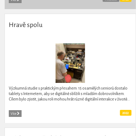
Hravě spolu
Výzkumná studie s praktickým přesahem: 15 osamělých seniorů dostalo
tablety s Internetem, aby se digitálně sblížili s mladším dobrovolníkem.
Cílem bylo zjistit, jakou roli mohou hrát různé digitální interakce v životě...
2022
Více