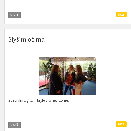
2022
Více
Slyším očima
Speciální digitální brýle pro nevidomé.
2022
Více