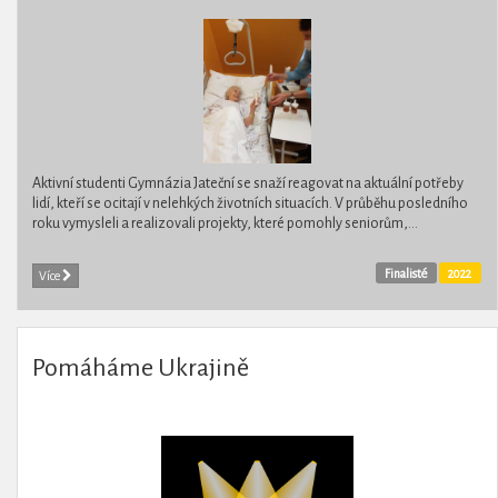
Aktivní studenti Gymnázia Jateční se snaží reagovat na aktuální potřeby
lidí, kteří se ocitají v nelehkých životních situacích. V průběhu posledního
roku vymysleli a realizovali projekty, které pomohly seniorům,...
Finalisté
2022
Více
Pomáháme Ukrajině