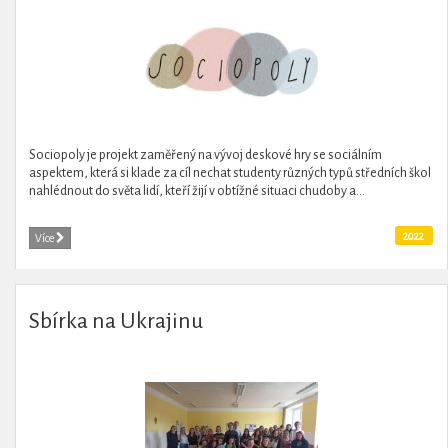
Sociopoly je projekt zaměřený na vývoj deskové hry se sociálním
aspektem, která si klade za cíl nechat studenty různých typů středních škol
nahlédnout do světa lidí, kteří žijí v obtížné situaci chudoby a...
2022
Více
Sbírka na Ukrajinu