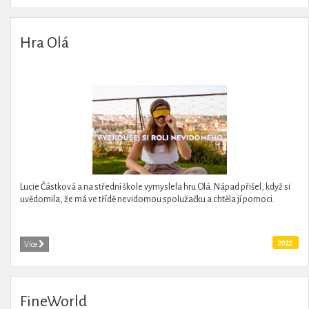
Hra Olá
Lucie Částková a na střední škole vymyslela hru Olá. Nápad přišel, když si
uvědomila, že má ve třídě nevidomou spolužačku a chtěla jí pomoci.
2022
Více
FineWorld