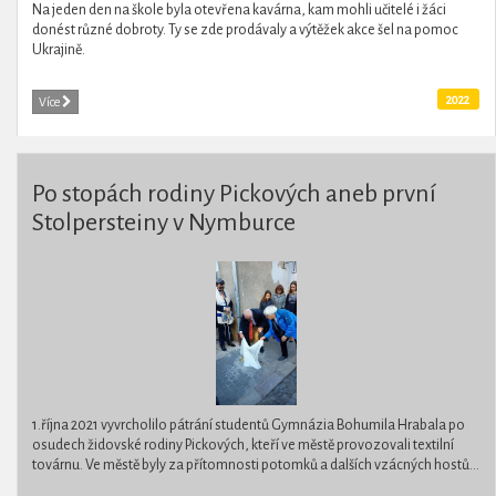
Na jeden den na škole byla otevřena kavárna, kam mohli učitelé i žáci
donést různé dobroty. Ty se zde prodávaly a výtěžek akce šel na pomoc
Ukrajině.
2022
Více
Po stopách rodiny Pickových aneb první
Stolpersteiny v Nymburce
1.října 2021 vyvrcholilo pátrání studentů Gymnázia Bohumila Hrabala po
osudech židovské rodiny Pickových, kteří ve městě provozovali textilní
továrnu. Ve městě byly za přítomnosti potomků a dalších vzácných hostů...