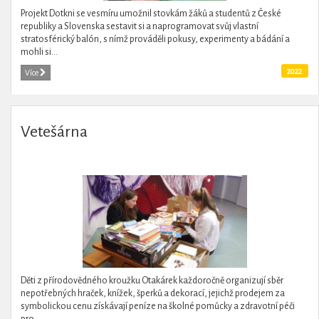
Projekt Dotkni se vesmíru umožnil stovkám žáků a studentů z České
republiky a Slovenska sestavit si a naprogramovat svůj vlastní
stratosférický balón, s nímž prováděli pokusy, experimenty a bádání a
mohli si...
2022
Více
Vetešárna
Děti z přírodovědného kroužku Otakárek každoročně organizují sběr
nepotřebných hraček, knížek, šperků a dekorací, jejichž prodejem za
symbolickou cenu získávají peníze na školné pomůcky a zdravotní péči
pro...