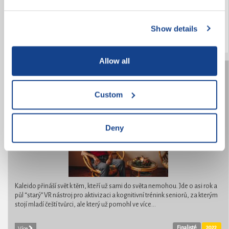
přinášející umění všem lidem dobré vůle. Snažíme se oslovit (nejen) naše
vrstevníky a motivovat je k účasti ve veřejném prostoru. Chceme...
Show details
2022
Více
Allow all
Kaleido
Custom
Deny
Kaleido přináší svět k těm, kteří už sami do světa nemohou. Jde o asi rok a
půl “starý” VR nástroj pro aktivizaci a kognitivní trénink seniorů, za kterým
stojí mladí čeští tvůrci, ale který už pomohl ve více...
Finalisté
2022
Více