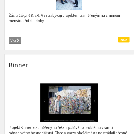
Žáci a žákyně 8. a 9. A se zabývají projektem zaměřeným na zmírnění
menstruační chudoby.
2022
Více
Binner
Projekt Binner je zaměřený na řešení palčivého problému v rámci
odpadového hospodářství. Obce a svazy obcí či města postrádají přesné