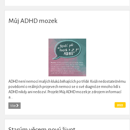
Můj ADHD mozek
ADHD není nemocí malých kluků běhajících po třídě. Kvůli nedostatečnému
povědomí o reálných projevech nemoci se o své diagnóze mnoho lidí s
ADHD nikdy ani nedozví. Projekt Můj ADHD mozek je zdrojem informací
a...
2022
Více
Starým věcem nový život ...