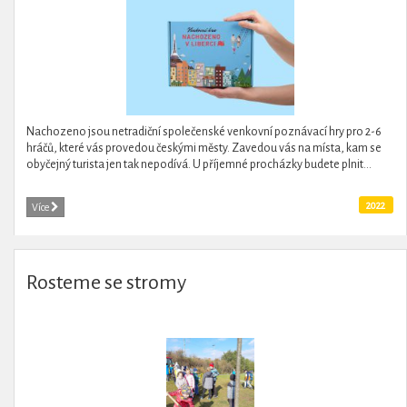
Nachozeno jsou netradiční společenské venkovní poznávací hry pro 2-6
hráčů, které vás provedou českými městy. Zavedou vás na místa, kam se
obyčejný turista jen tak nepodívá. U příjemné procházky budete plnit...
2022
Více
Rosteme se stromy