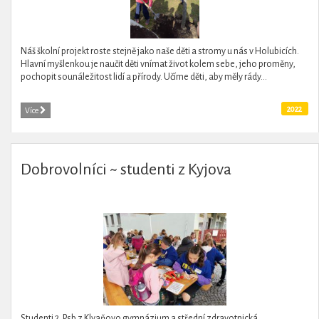
Náš školní projekt roste stejně jako naše děti a stromy u nás v Holubicích.
Hlavní myšlenkou je naučit děti vnímat život kolem sebe, jeho proměny,
pochopit sounáležitost lidí a přírody. Učíme děti, aby měly rády...
2022
Více
Dobrovolníci ~ studenti z Kyjova
Studenti 2. Psb z Klvaňovo gymnázium a střední zdravotnická