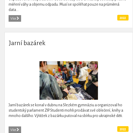
měření váhy a objemu odpadu. Musí se spoléhat pouze na průměrná
data...
2022
Více
Jarní bazárek
Jarní bazárek se konal v dubnu na Slezkém gymnáziu a organizoval ho
studentský parlament ZIP. Studenti mohli prodávat své oblečení, knihy a
mnoho dalšího. Výtěžek z bazárku putoval na sbírku pro ukrajinské děti.
2022
Více