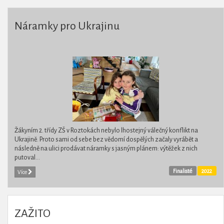
Náramky pro Ukrajinu
Žákyním 2. třídy ZŠ v Roztokách nebylo lhostejný válečný konflikt na
Ukrajině. Proto sami od sebe bez vědomí dospělých začaly vyrábět a
následně na ulici prodávat náramky s jasným plánem: výtěžek z nich
putoval...
Finalisté
2022
Více
ZAŽITO