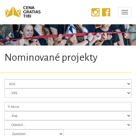
Předchozí
Dalš
Nominované projekty