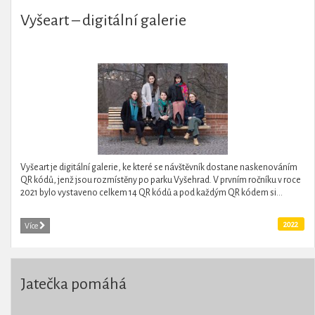
Vyšeart – digitální galerie
Vyšeart je digitální galerie, ke které se návštěvník dostane naskenováním
QR kódů, jenž jsou rozmístěny po parku Vyšehrad. V prvním ročníku v roce
2021 bylo vystaveno celkem 14 QR kódů a pod každým QR kódem si...
2022
Více
Jatečka pomáhá