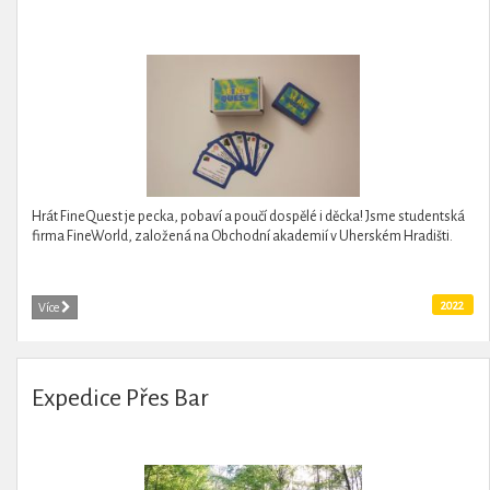
Hrát FineQuest je pecka, pobaví a poučí dospělé i děcka! Jsme studentská
firma FineWorld, založená na Obchodní akademií v Uherském Hradišti.
2022
Více
Expedice Přes Bar