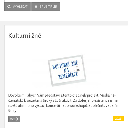
VYHLEDAT
ZRUŠIT FILTR
Kulturní žně
Dovolte mi, abych Vám představila tento ojedinělý projekt. Mediálně-
čtenářský kroužek má široký záběr aktivit. Za dobu jeho existence jsme
navštívili mnoho výstav, koncertů nebo workshopů. Společně s vedením
školy...
2022
Více