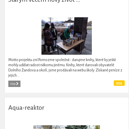
Motto projektu zní Pomozme společně - darujme knihy, které by ještě
mohly udělat radost někomu jinému. Knihy, které darovali obyvatelé
Dolního Žandova a okolí, jsme prodávali na webu školy. Získané peníze z
jejich...
2022
Více
Aqua-reaktor