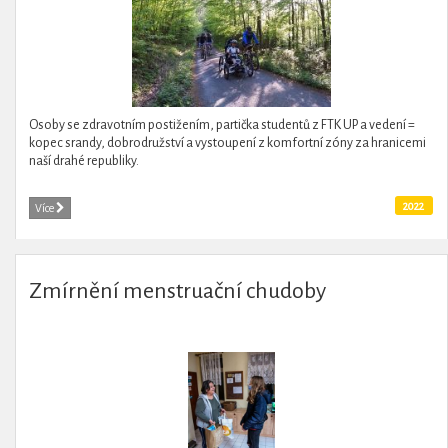
Osoby se zdravotním postižením, partička studentů z FTK UP a vedení =
kopec srandy, dobrodružství a vystoupení z komfortní zóny za hranicemi
naší drahé republiky.
2022
Více
Zmírnění menstruační chudoby