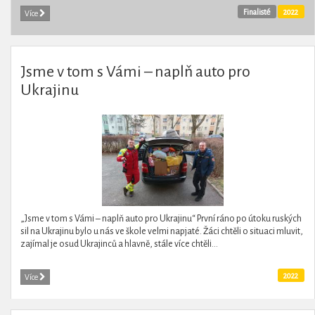
Finalisté
2022
Více
Jsme v tom s Vámi – naplň auto pro
Ukrajinu
„Jsme v tom s Vámi – naplň auto pro Ukrajinu“ První ráno po útoku ruských
sil na Ukrajinu bylo u nás ve škole velmi napjaté. Žáci chtěli o situaci mluvit,
zajímal je osud Ukrajinců a hlavně, stále více chtěli...
2022
Více