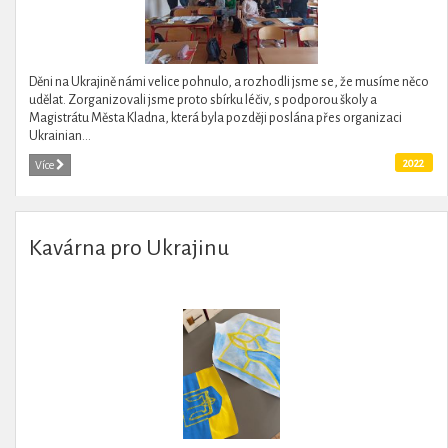
Děni na Ukrajině námi velice pohnulo, a rozhodli jsme se, že musíme něco
udělat. Zorganizovali jsme proto sbírku léčiv, s podporou školy a
Magistrátu Města Kladna, která byla později poslána přes organizaci
Ukrainian...
2022
Více
Kavárna pro Ukrajinu