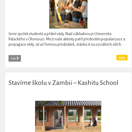
Jsme spolek studentů a přátel vědy. Naší základnou je Univerzita
Palackého v Olomouci. Mezi naše aktivity patří především popularizace a
propagace vědy, ať už formou přednášek, stánků či na sociálních sítích....
2022
Více
Stavíme školu v Zambii – Kashitu School