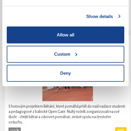
kroužku, učí je programovat, modelovat 3D objekty a následně je tisknout,
stavět roboty, připravovat se na robotické soutěže a mnoho dalších
dovedností....
Show details
2020
Více
Allow all
Run and Help - Běhání, které pomáhá
Custom
Deny
S hotovým projektem Běhání, které pomáhá přišli do naší nadace studenti
a pedagogové z babické Open Gate. Nultý ročník zorganizovali na své
škole - chtěli běhat a zároveň pomáhat, strávit spolu na čerstvém
vzduchu...
2020
Více