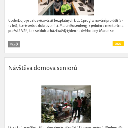
CoderDojo je celosvětová síť bezplatných klubů programování pro děti (7-
17 let), které vedou dobrovolníci. Martin Rosenberg je jedním z mentorů na
pražské VŠE, kde se klub schází každý týden na dvě hodiny. Martin se...
2020
Více
Návštěva domova seniorů
Dne 18.12. navštívila třída devatenácti šesťáků Domov seniorů. Předem děti