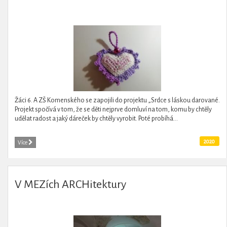
Žáci 6. A ZŠ Komenského se zapojili do projektu „Srdce s láskou darované.
Projekt spočívá v tom, že se děti nejprve domluví na tom, komu by chtěly
udělat radost a jaký dáreček by chtěly vyrobit. Poté probíhá...
2020
Více
V MEZích ARCHitektury