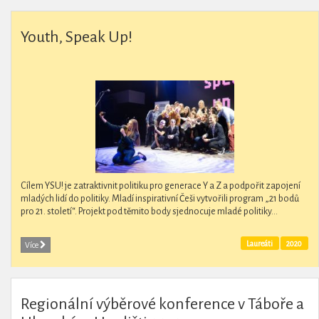
Youth, Speak Up!
Cílem YSU! je zatraktivnit politiku pro generace Y a Z a podpořit zapojení
mladých lidí do politiky. Mladí inspirativní Češi vytvořili program „21 bodů
pro 21. století“. Projekt pod těmito body sjednocuje mladé politiky...
Laureáti
2020
Více
Regionální výběrové konference v Táboře a