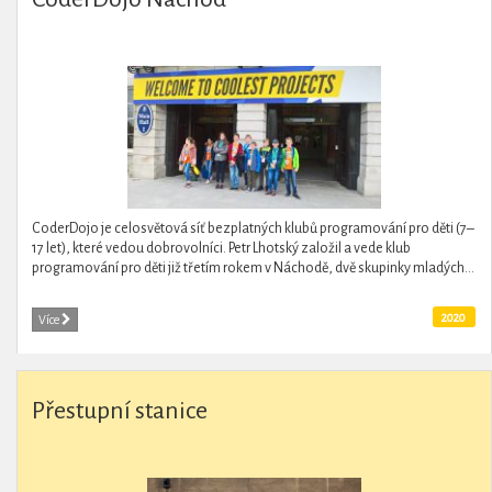
CoderDojo je celosvětová síť bezplatných klubů programování pro děti (7–
17 let), které vedou dobrovolníci. Petr Lhotský založil a vede klub
programování pro děti již třetím rokem v Náchodě, dvě skupinky mladých...
2020
Více
Přestupní stanice