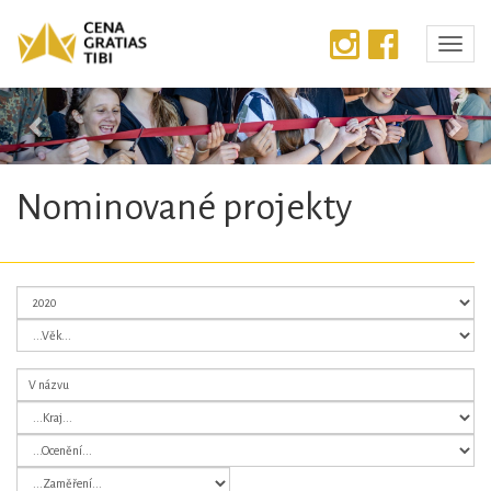
Předchozí
Dalš
Nominované projekty