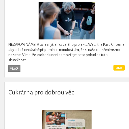
NEZAPOMÍNÁME! A to je myšlenka celého projektu Wear the Past. Chceme
aby si lidé nenásilně připomínali minulost tím, že si naše oblečení vezmou
na sebe. Víme, že svoboda není samozřejmost a pokud na tuto
skutečnost...
2020
Více
Cukrárna pro dobrou věc