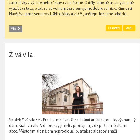
Jsme dívky z výchovného ústavu v Janštejně. Chtěly jsme nějak smysluplně
využít čas tady, a tak se ve volném čase věnujeme dobrovolnické činnosti.
Navštěvujeme seniory v LDN Počátky a v DPS Janštejn. Jezdíme také do...
Laureáti
2020
Více
Živá vila
Spolek Živá vila se v Prachaticích snaží zachránit architektonicky významný
dům, Kralovu vilu. V době, kdy ji měli v pronájmu, zde pořádali kulturní
akce. Město jim ale nájem neprodloužilo, a tak se alespoň snaží...