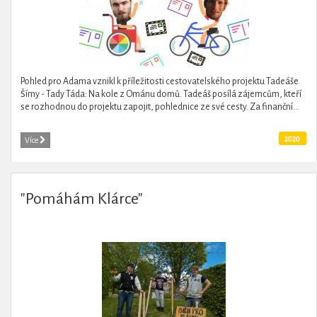
Pohled pro Adama vznikl k příležitosti cestovatelského projektu Tadeáše
Šímy - Tady Táda: Na kole z Ománu domů. Tadeáš posílá zájemcům, kteří
se rozhodnou do projektu zapojit, pohlednice ze své cesty. Za finanční...
2020
Více
"Pomáhám Klárce"