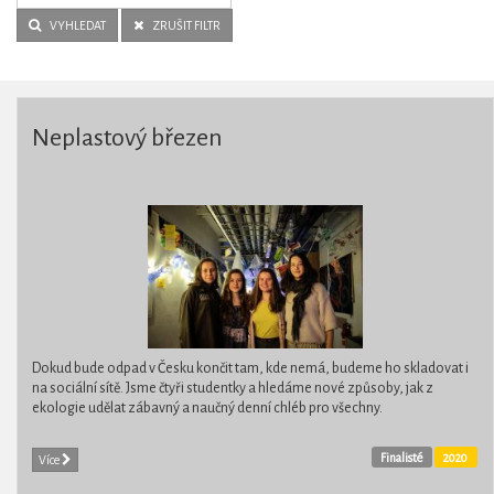
VYHLEDAT
ZRUŠIT FILTR
Neplastový březen
Dokud bude odpad v Česku končit tam, kde nemá, budeme ho skladovat i
na sociální sítě. Jsme čtyři studentky a hledáme nové způsoby, jak z
ekologie udělat zábavný a naučný denní chléb pro všechny.
Finalisté
2020
Více