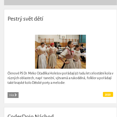
Pestrý svět dětí
Členové PS Dr. Mirko Očadlíka Holešov pořádají již řadu let celostátní kola v
různých oblastech, např. taneční, výtvarná a rukodělná, folklor a pořádají
také krajské kolo Dětské porty a melodie.
2020
Více
CoderDojo Náchod