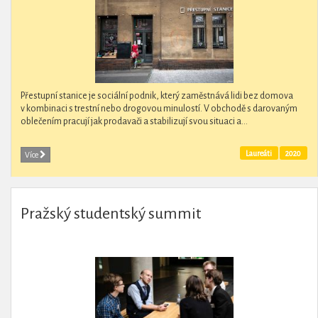
Přestupní stanice je sociální podnik, který zaměstnává lidi bez domova
v kombinaci s trestní nebo drogovou minulostí. V obchodě s darovaným
oblečením pracují jak prodavači a stabilizují svou situaci a...
Laureáti
2020
Více
Pražský studentský summit