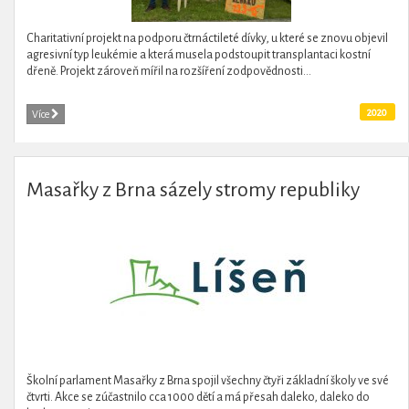
Charitativní projekt na podporu čtrnáctileté dívky, u které se znovu objevil
agresivní typ leukémie a která musela podstoupit transplantaci kostní
dřeně. Projekt zároveň mířil na rozšíření zodpovědnosti...
2020
Více
Masařky z Brna sázely stromy republiky
Školní parlament Masařky z Brna spojil všechny čtyři základní školy ve své
čtvrti. Akce se zúčastnilo cca 1000 dětí a má přesah daleko, daleko do