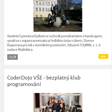
Studenti Gymnázia Frýdlant se rozhodli pomáhat lidem s handicapem,
spojili se s organizacemi jako je Jedličkův ústav v Liberci, Domov
Raspenava pro lidi s mentálním postižením, Sdružení TULIPAN, z. s. či
nadace Mathilda a...
2020
Více
CoderDojo VŠE - bezplatný klub
programování