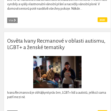
vyrobily a vyšily vlastnoruční vánoční přání a nacvičily vánoční písně. V
domově seniorů poté navštívili všechny pokoje. Někde...
2020
Více
Osvěta Ivany Recmanové v oblasti autismu,
LGBT+ a ženské tematiky
Ivana Recmanová je obhájkyně práv žen, LGBT+ lidí a autistů, jelikož sama
patří mezi ně.