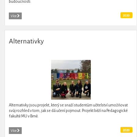
budoucnosti.
2020
Více
Alternativky
Alternativky jsou projekt, který se snaží studentům učitelství umožňovat
svůj rozhled v tom, jak se dá učení pojmout. Projekt běží na Pedagogické
fakultě MU v Brně.
2020
Více