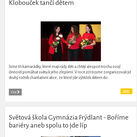
Klobouček tančí dětem
Jsme tři kamarádky, které mají rády děti a chtějí alespoň trochu svojí
činností pomáhat světu k jeho zlepšení. V roce 2019 jsme zorganizovali již
druhý ročník charitativní akce, ze které jde výtěžek dětem do...
2020
Více
Světová škola Gymnázia Frýdlant - Boříme
bariéry aneb spolu to jde líp