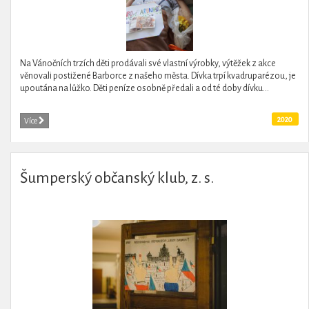
Na Vánočních trzích děti prodávali své vlastní výrobky, výtěžek z akce
věnovali postižené Barborce z našeho města. Dívka trpí kvadruparézou, je
upoutána na lůžko. Děti peníze osobně předali a od té doby dívku...
2020
Více
Šumperský občanský klub, z. s.