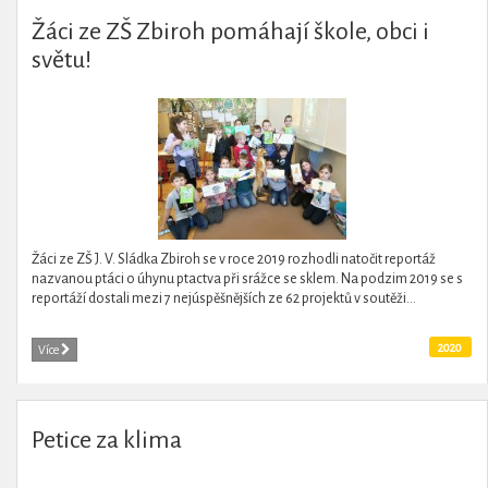
Žáci ze ZŠ Zbiroh pomáhají škole, obci i
světu!
Žáci ze ZŠ J. V. Sládka Zbiroh se v roce 2019 rozhodli natočit reportáž
nazvanou ptáci o úhynu ptactva při srážce se sklem. Na podzim 2019 se s
reportáží dostali mezi 7 nejúspěšnějších ze 62 projektů v soutěži...
2020
Více
Petice za klima