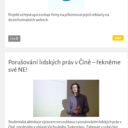
Projekt veřejně upozorňuje firmy na přítomnost jejich reklamy na
dezinformačních webech.
2020
Více
Porušování lidských práv v Číně – řekněme
své NE!
Studentská aktivita je výrazem nesouhlasu s porušováním lidských práv v
Číně, především v oblasti Východního Turkestánu. Zahrnuje v sobě část