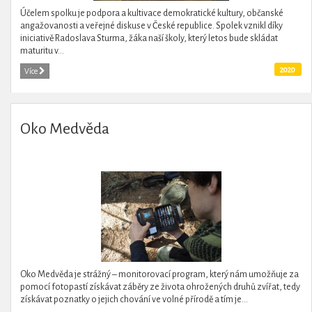
Účelem spolku je podpora a kultivace demokratické kultury, občanské
angažovanosti a veřejné diskuse v České republice. Spolek vznikl díky
iniciativě Radoslava Sturma, žáka naší školy, který letos bude skládat
maturitu v...
2020
Více
Oko Medvěda
Oko Medvěda je strážný – monitorovací program, který nám umožňuje za
pomocí fotopastí získávat záběry ze života ohrožených druhů zvířat, tedy
získávat poznatky o jejich chování ve volné přírodě a tím je...