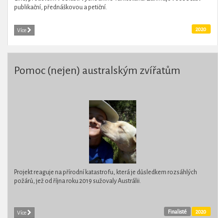
publikační, přednáškovou a petiční.
2020
Více
Pomoc (nejen) australským zvířatům
Projekt reaguje na přírodní katastrofu, která je důsledkem rozsáhlých
požárů, jež od října roku 2019 sužovaly Austrálii.
Finalisté
2020
Více