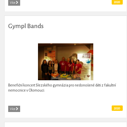
2020
Více
Gympl Bands
Benefiční koncert Slezského gymnázia pro nedonošené děti z fakultní
nemocnice v Olomouci.
2020
Více