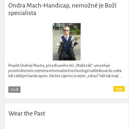
Ondra Mach-Handicap, nemožné je Boží
specialista
Projekt Ondřeje Macha, přezdívaného též „Maltézák“, umožňuje
prostřednictvím zejména informačních technologií nahlédnout do světa
lidí s těžkým handicapem. Všichni zájemci a nejen „zdraví“ lidé tak mají...
2020
Více
Wear the Past