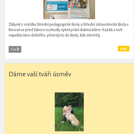
Žákyně 3. ročníku Střední pedagogické školy a Střední zdravotnické školy v
Krnově se před Vánoci rozhodly splnit přání dvěma lidem. Každá z nich
napekla něco dobrého, přinesly to do školy, kde otevřely...
2020
Více
Dáme vaší tváři úsměv