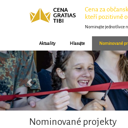
Cena za občansko
kteří pozitivně o
Nominujte jednotlivce n
Aktuality
Hlasujte
Nominované pr
Předchozí
Nominované projekty