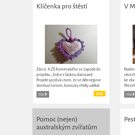
Klíčenka pro štěstí
V M
Žáci 6. A ZŠ Komenského se zapojili do
Naším 
projektu „Srdce s láskou darované.
věcech
Projekt spočívá v tom, že se děti nejprve
ke zkv
domluví na tom, komu by chtěly udělat
Meziří
radost a jaký dáreček by chtěly vyrobit.
2020
Více
Více
Poté probíhá...
Pomoc (nejen)
Pest
australským zvířatům