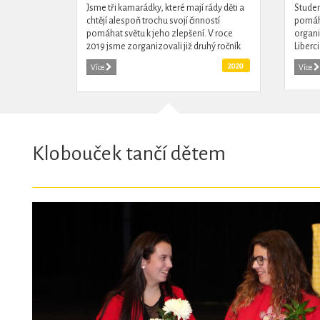
Jsme tři kamarádky, které mají rády děti a
Studen
chtějí alespoň trochu svojí činností
pomáha
pomáhat světu k jeho zlepšení. V roce
organi
2019 jsme zorganizovali již druhý ročník
Liberc
charitativní akce, ze které jde výtěžek
mentál
2020
Více
Více
dětem do...
TULIPAN
Klobouček tančí dětem