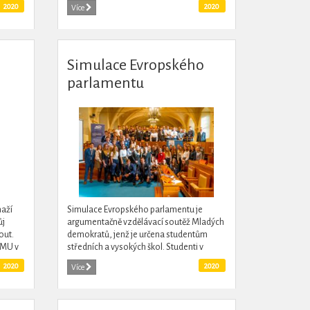
vníky
rozhodnou do projektu zapojit,
2020
2020
Více
pohlednice ze své cesty. Za finanční...
Simulace Evropského
parlamentu
naží
Simulace Evropského parlamentu je
ůj
argumentačně vzdělávací soutěž Mladých
out.
demokratů, jenž je určena studentům
 MU v
středních a vysokých škol. Studenti v
úvodu události získají informace o
2020
2020
Více
fungování Evropského parlamentu a...