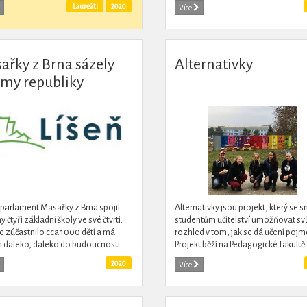
í“. Projekt pod těmito body
mohou studenti poznávat své vrste
Laureáti
2020
Více
cuje mladé politiky...
z různých zemí a...
ařky z Brna sázely
Alternativky
omy republiky
 parlament Masařky z Brna spojil
Alternativky jsou projekt, který se s
 čtyři základní školy ve své čtvrti.
studentům učitelství umožňovat sv
e zúčastnilo cca 1000 dětí a má
rozhled v tom, jak se dá učení pojm
 daleko, daleko do budoucnosti.
Projekt běží na Pedagogické fakultě
Brně.
2020
Více