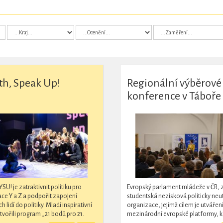
th, Speak Up!
Regionální výběrové
konference v Táboře
Uherském Hradišti 
SU! je zatraktivnit politiku pro
Evropský parlament mládeže v ČR, z.
ce Y a Z a podpořit zapojení
studentská nezisková politicky neut
 lidí do politiky. Mladí inspirativní
organizace, jejímž cílem je utvářen
ytvořili program „21 bodů pro 21.
mezinárodní evropské platformy, 