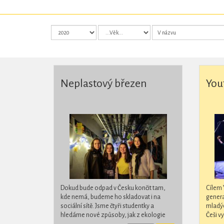
Neplastový březen
You
Dokud bude odpad v Česku končit tam,
Cílem Y
kde nemá, budeme ho skladovat i na
genera
sociální sítě. Jsme čtyři studentky a
mladých
hledáme nové způsoby, jak z ekologie
Češi v