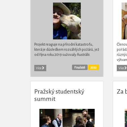
Projekt reaguje na přírodní katastrofu,
Členov
která je důsledkem rozsáhlých požárů, jež
pořádaj
od října roku 2019 sužovaly Austrálii.
různýc
výtvar
také k
Finalisté
2020
Více
Více
Pražský studentský
Za 
summit