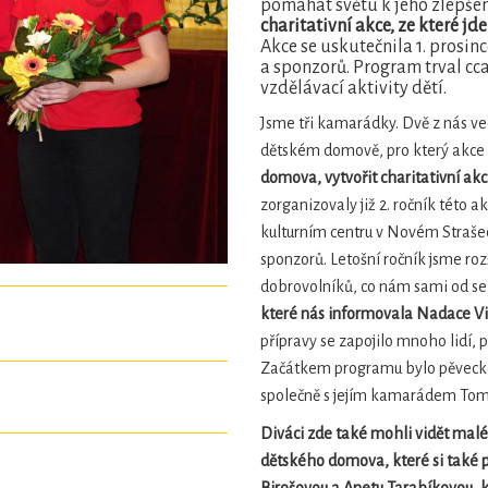
pomáhat světu k jeho zlepšen
charitativní akce, ze které 
Akce se uskutečnila 1. prosi
a sponzorů. Program trval cca
vzdělávací aktivity dětí.
Jsme tři kamarádky. Dvě z nás ve
dětském domově, pro který akce 
domova, vytvořit charitativní akc
zorganizovaly již 2. ročník této a
kulturním centru v Novém Straše
sponzorů. Letošní ročník jsme ro
dobrovolníků, co nám sami od seb
které nás informovala Nadace Via
přípravy se zapojilo mnoho lidí, 
Začátkem programu bylo pěvecké 
společně s jejím kamarádem T
Diváci zde také mohli vidět malé 
dětského domova, které si také p