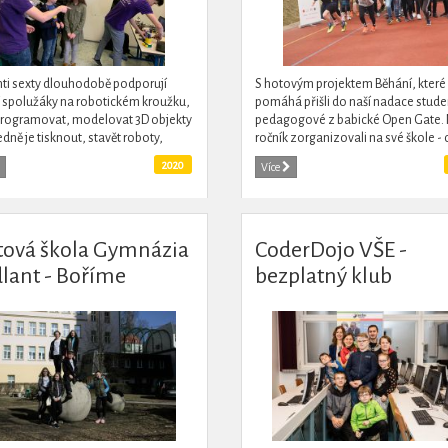
ti sexty dlouhodobě podporují
S hotovým projektem Běhání, které
 spolužáky na robotickém kroužku,
pomáhá přišli do naší nadace studen
 programovat, modelovat 3D objekty
pedagogové z babické Open Gate. 
edně je tisknout, stavět roboty,
ročník zorganizovali na své škole - c
vovat se na robotické soutěže a
běhat a zároveň pomáhat, strávit s
2020
Více
dalších dovedností....
na čerstvém vzduchu...
tová škola Gymnázia
CoderDojo VŠE -
dlant - Boříme
bezplatný klub
iéry aneb spolu to jde
programování