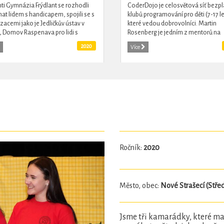
ti Gymnázia Frýdlant se rozhodli
CoderDojo je celosvětová síť bezp
t lidem s handicapem, spojili se s
klubů programování pro děti (7-17 le
zacemi jako je Jedličkův ústav v
které vedou dobrovolníci. Martin
i, Domov Raspenava pro lidi s
Rosenberg je jedním z mentorů na
ním postižením, Sdružení
pražské VŠE, kde se klub schází kaž
2020
Více
, z. s. či nadace Mathilda a...
týden na dvě hodiny. Martin se...
Ročník:
2020
Město, obec:
Nové Strašecí (Stře
Jsme tři kamarádky, které mají