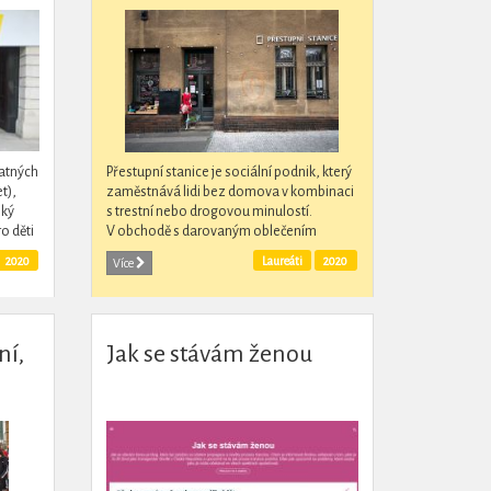
latných
Přestupní stanice je sociální podnik, který
t),
zaměstnává lidi bez domova v kombinaci
ský
s trestní nebo drogovou minulostí.
o děti
V obchodě s darovaným oblečením
pinky
pracují jak prodavači a stabilizují svou
2020
Laureáti
2020
Více
situaci a...
ní,
Jak se stávám ženou