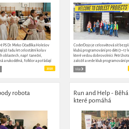
é PS Dr. Mirko Očadlíka Holešov
CoderDojo je celosvětová síť bezp
í již řadu let celostátní kola v
klubů programování pro děti (7–17 le
h oblastech, např. taneční,
které vedou dobrovolníci. Petr Lhot
ná a rukodělná, folklor a pořádají
založil a vede klub programování pr
rajské kolo Dětské porty a melodie.
již třetím rokem v Náchodě, dvě sku
2020
Více
mladých...
body robota
Run and Help - Běhá
které pomáhá