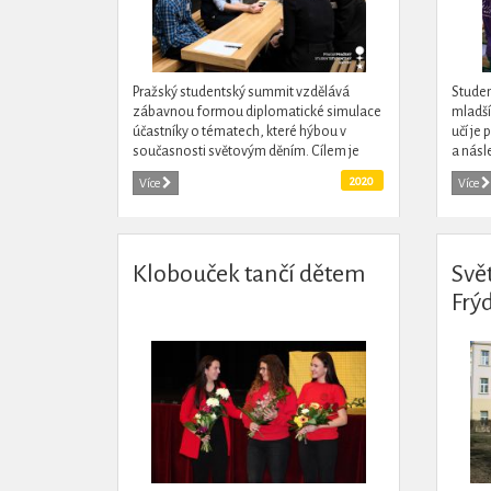
Pražský studentský summit vzdělává
Studen
zábavnou formou diplomatické simulace
mladší
účastníky o tématech, které hýbou v
učí je
současnosti světovým děním. Cílem je
a násl
probudit u studentů zvídavost, kritické
připra
2020
Více
Více
myšlení, schopnost mluvit...
mnoho 
Klobouček tančí dětem
Svě
Frý
bar
líp