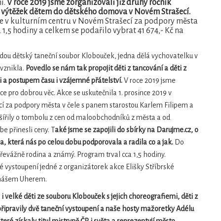
í.
V roce 2019 jsme zorganizovali již druhý ročník
jde výtěžek dětem do dětského domova v Novém Strašecí.
nce v kulturním centru v Novém Strašecí za podpory města
 1,5 hodiny a celkem se podařilo vybrat 41 674,- Kč na
dou dětský taneční soubor Klobouček, jedna dělá vychovatelku v
vznikla.
Povedlo se nám tak propojit děti z tancování a děti z
i a postupem času i vzájemné přátelství.
V roce 2019 jsme
kce pro dobrou věc. Akce se uskutečnila 1. prosince 2019 v
cí za podpory města v čele s panem starostou Karlem Filipem a
zšířily o tombolu z cen od maloobchodníků z města a od
e přinesli ceny. T
aké jsme se zapojili do sbírky na Darujme.cz, o
, která nás po celou dobu podporovala a radila co a jak.
Do
převážně rodina a známý. Program trval cca 1,5 hodiny.
vystoupení jedné z organizátorek akce Elišky Stříbrské
omášem Uherem.
i velké děti ze souboru Klobouček s jejich choreografiemi, děti z
řipravily dvě taneční vystoupení a naše hosty mažoretky Adélu