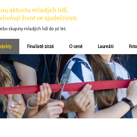
u aktivitu mladých lidí,
vlivňují život ve společnosti.
ebo skupiny mladých lidí do 30 let.
ojekty
Finalisté 2026
O ceně
Laureáti
Foto