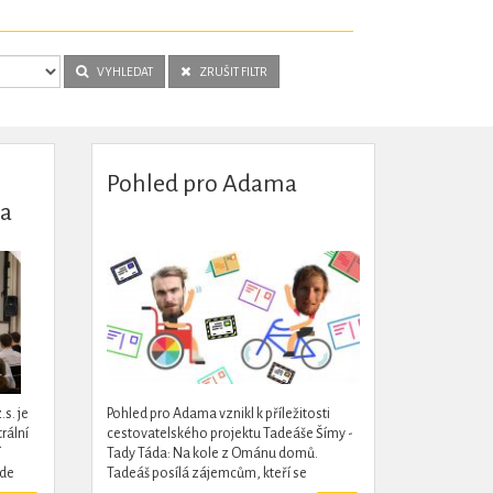
VYHLEDAT
ZRUŠIT FILTR
Pohled pro Adama
 a
2019
s. je
Pohled pro Adama vznikl k příležitosti
rální
cestovatelského projektu Tadeáše Šímy -
í
Tady Táda: Na kole z Ománu domů.
kde
Tadeáš posílá zájemcům, kteří se