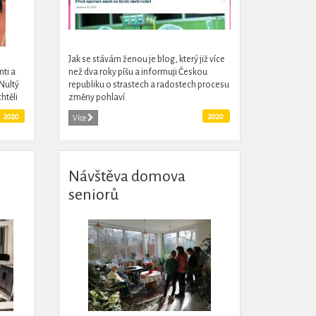
Jak se stávám ženou je blog, který již více
ti a
než dva roky píšu a informuji Českou
Nultý
republiku o strastech a radostech procesu
htěli
změny pohlaví.
polu
2020
2020
Více
Návštěva domova
seniorů