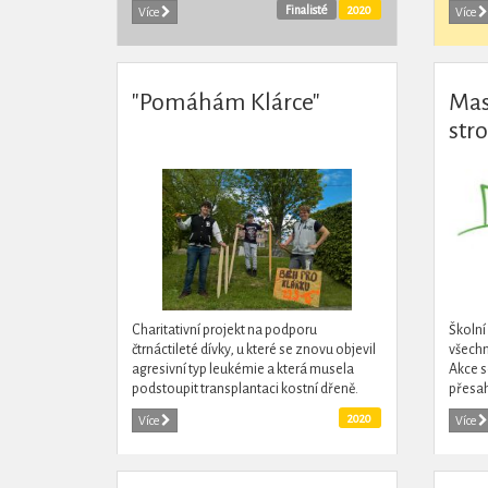
udělat zábavný a naučný denní chléb pro
stolet
Finalisté
2020
Více
Více
všechny.
sjedno
"Pomáhám Klárce"
Mas
str
Charitativní projekt na podporu
Školní
čtrnáctileté dívky, u které se znovu objevil
všechny
agresivní typ leukémie a která musela
Akce s
podstoupit transplantaci kostní dřeně.
přesah
Projekt zároveň mířil na rozšíření
2020
Více
Více
zodpovědnosti...