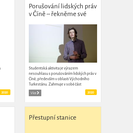
Porušování lidských práv
v Číně – řekněme své
NE!
a
Studentská aktivita je výrazem
nesouhlasu s porušováním lidských práv v
Číně, především v oblasti Východního
Turkestánu. Zahrnuje v sobě část
publikační, přednáškovou a petiční.
2020
2020
Více
Přestupní stanice