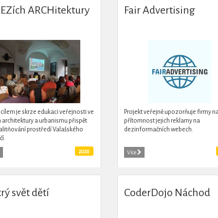
EZích ARCHitektury
Fair Advertising
cílem je skrze edukaci veřejnosti ve
Projekt veřejně upozorňuje firmy n
 architektury a urbanismu přispět
přítomnost jejich reklamy na
alitňování prostředí Valašského
dezinformačních webech.
čí.
2020
Více
rý svět dětí
CoderDojo Náchod