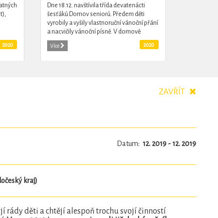
latných
Dne 18.12. navštívila třída devatenácti
t),
šesťáků Domov seniorů. Předem děti
vyrobily a vyšily vlastnoruční vánoční přání
a nacvičily vánoční písně. V domově
dý
seniorů poté navštívili všechny pokoje.
2020
2020
Více
Někde...
ZAVŘÍT
Datum:
12. 2019 - 12. 2019
dočeský kraj)
 rády děti a chtějí alespoň trochu svojí činností