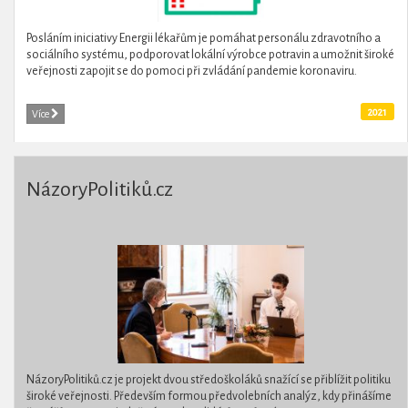
Posláním iniciativy Energii lékařům je pomáhat personálu zdravotního a
sociálního systému, podporovat lokální výrobce potravin a umožnit široké
veřejnosti zapojit se do pomoci při zvládání pandemie koronaviru.
2021
Více
NázoryPolitiků.cz
NázoryPolitiků.cz je projekt dvou středoškoláků snažící se přiblížit politiku
široké veřejnosti. Především formou předvolebních analýz, kdy přinášíme