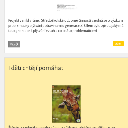
Projekt vznikl v rámci Středoškolské odborné činnosti a jedná se o výzkum
problematiky plýtvání potravinami u generace Z. Cílem bylo zjistit, jaký má
tato generace k plýtvání vztah a co o této problematice ví.
2021
Více
I děti chtějí pomáhat
Štěpán je sedmák s mnoha zájmy a zálibami, ale těmi největšími jsou