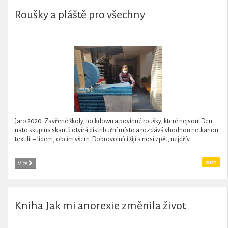
Roušky a pláště pro všechny
Jaro 2020: Zavřené školy, lockdown a povinné roušky, které nejsou! Den
nato skupina skautů otvírá distribuční místo a rozdává vhodnou netkanou
textilii – lidem, obcím všem. Dobrovolníci šijí a nosí zpět, nejdřív...
2021
Více
Kniha Jak mi anorexie změnila život