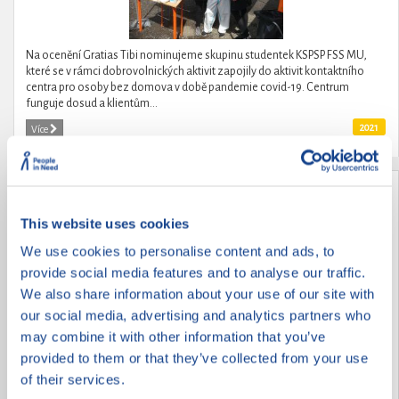
Na ocenění Gratias Tibi nominujeme skupinu studentek KSPSP FSS MU,
které se v rámci dobrovolnických aktivit zapojily do aktivit kontaktního
centra pro osoby bez domova v době pandemie covid-19. Centrum
funguje dosud a klientům...
2021
Více
Zachraň planetu
This website uses cookies
We use cookies to personalise content and ads, to
provide social media features and to analyse our traffic.
We also share information about your use of our site with
our social media, advertising and analytics partners who
may combine it with other information that you’ve
provided to them or that they’ve collected from your use
of their services.
Prostřednictvím společenské deskové hry, zaměřené na osvětu, prevenci a