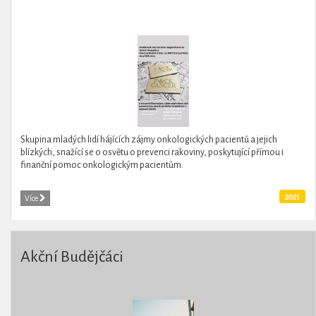
Skupina mladých lidí hájících zájmy onkologických pacientů a jejich
blízkých, snažící se o osvětu o prevenci rakoviny, poskytující přímou i
finanční pomoc onkologickým pacientům.
2021
Více
Akční Budějčáci