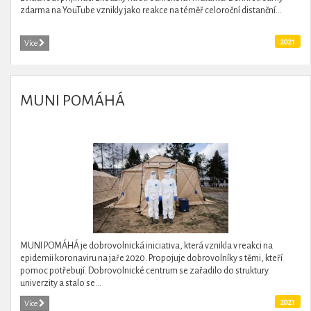
zdarma na YouTube vznikly jako reakce na téměř celoroční distanční...
2021
Více
MUNI POMÁHÁ
MUNI POMÁHÁ je dobrovolnická iniciativa, která vznikla v reakci na
epidemii koronaviru na jaře 2020. Propojuje dobrovolníky s těmi, kteří
pomoc potřebují. Dobrovolnické centrum se zařadilo do struktury
univerzity a stalo se...
2021
Více