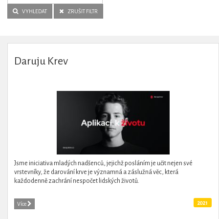
VYHLEDAT
ZRUŠIT FILTR
Daruju Krev
Jsme iniciativa mladých nadšenců, jejichž posláním je učit nejen své
vrstevníky, že darování krve je významná a záslužná věc, která
každodenně zachrání nespočet lidských životů.
2021
Více