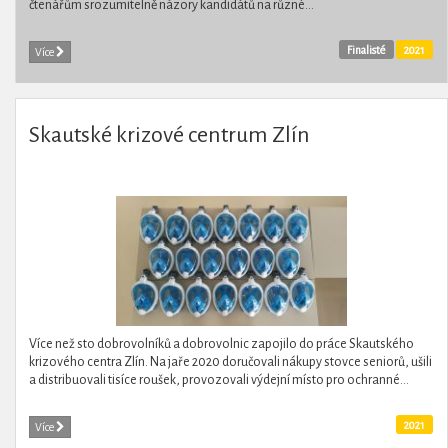
čtenářům srozumitelně názory kandidátů na různé...
Finalisté
2021
Více
Skautské krizové centrum Zlín
Více než sto dobrovolníků a dobrovolnic zapojilo do práce Skautského
krizového centra Zlín. Na jaře 2020 doručovali nákupy stovce seniorů, ušili
a distribuovali tisíce roušek, provozovali výdejní místo pro ochranné...
2021
Více