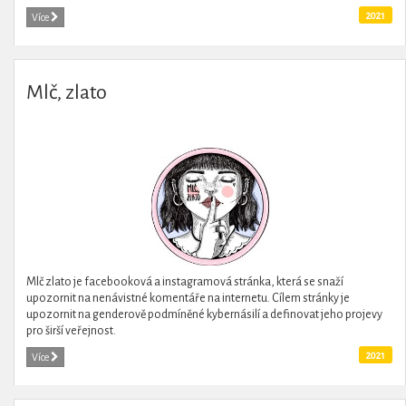
2021
Více
Mlč, zlato
Mlč zlato je facebooková a instagramová stránka, která se snaží
upozornit na nenávistné komentáře na internetu. Cílem stránky je
upozornit na genderově podmíněné kybernásilí a definovat jeho projevy
pro širší veřejnost.
2021
Více