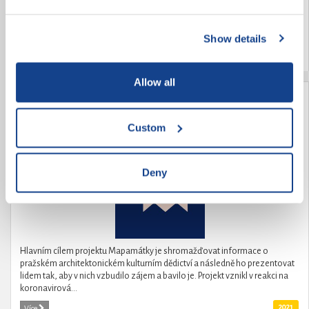
edukaci v oblasti ochrany životního prostředí, vzděláváme mládež
enviromentální výchově k naší planetě, a to nejen naučnou, ale také...
Show details
2021
Více
Allow all
Mapamátky
Custom
Deny
Hlavním cílem projektu Mapamátky je shromažďovat informace o
pražském architektonickém kulturním dědictví a následně ho prezentovat
lidem tak, aby v nich vzbudilo zájem a bavilo je. Projekt vznikl v reakci na
koronavirová...
2021
Více