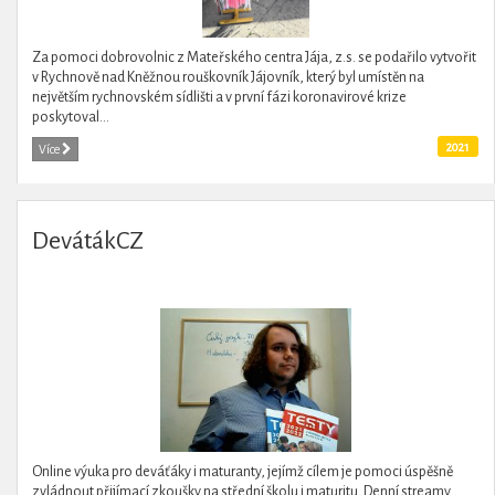
Za pomoci dobrovolnic z Mateřského centra Jája, z.s. se podařilo vytvořit
v Rychnově nad Kněžnou rouškovník Jájovník, který byl umístěn na
největším rychnovském sídlišti a v první fázi koronavirové krize
poskytoval...
2021
Více
DevátákCZ
Online výuka pro deváťáky i maturanty, jejímž cílem je pomoci úspěšně
zvládnout přijímací zkoušky na střední školu i maturitu. Denní streamy