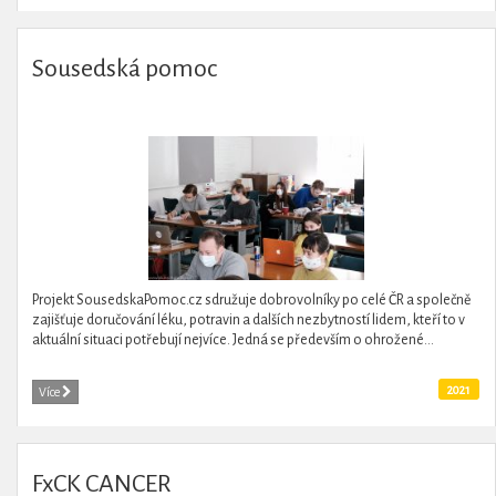
Sousedská pomoc
Projekt SousedskaPomoc.cz sdružuje dobrovolníky po celé ČR a společně
zajišťuje doručování léku, potravin a dalších nezbytností lidem, kteří to v
aktuální situaci potřebují nejvíce. Jedná se především o ohrožené...
2021
Více
FxCK CANCER