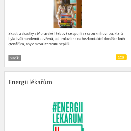
Skauti a skautky z Moravské Třebové se spojili se svou knihovnou, která
byla kvůli pandemii zavřená, a domluvili se na bezkontaktní donášce knih
čtenářům, aby o svou literaturu nepřišli.
2021
Více
Energii lékařům