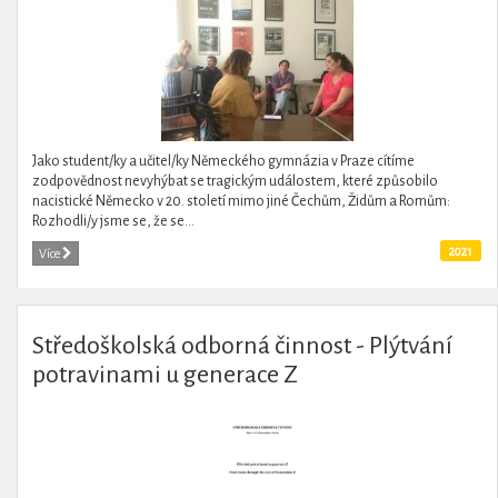
Jako student/ky a učitel/ky Německého gymnázia v Praze cítíme
zodpovědnost nevyhýbat se tragickým událostem, které způsobilo
nacistické Německo v 20. století mimo jiné Čechům, Židům a Romům:
Rozhodli/y jsme se, že se...
2021
Více
Středoškolská odborná činnost - Plýtvání
potravinami u generace Z