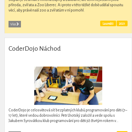
příroda, zvířata a Zoo Liberec. A i proto v této těžké době udělal spoustu
věcí, aby právě naší zoo a zvířatům v ní pomohl.
Laureáti
2021
Více
CoderDojo Náchod
CoderDojo je celosvětová síť bezplatných klubů programování pro děti (7–
17 let), které vedou dobrovolníci. Petr Lhotský založil a vede spolu s
Jakubem Syrovátkou klub programování pro děti již čtvrtým rokem v...