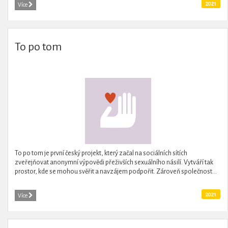
2021
Více
To po tom
To po tom je první český projekt, který začal na sociálních sítích
zveřejňovat anonymní výpovědi přeživších sexuálního násilí. Vytváří tak
prostor, kde se mohou svěřit a navzájem podpořit. Zároveň společnost...
2021
Více