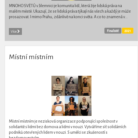
MNOHO SVĚTŮ v Jilemnici je komunita lidí, která žije lidská práva na
malém městě. Ukazují, že se lidská práva týkají nás všech a každý je může
prosazovat. I mimo Prahu, zdánlivě na konci světa. A co to znamená v...
Finalisté
2021
Více
Místní místním
Místní místním je nezisková organizace podporující společnost v
solidaritě s lidmi bez domova a lidmi v nouzi. Vytváříme síť solidárních
podniků otevřených lidem v nouzi. S umělci se zkušeností s
bezdomovectvím...