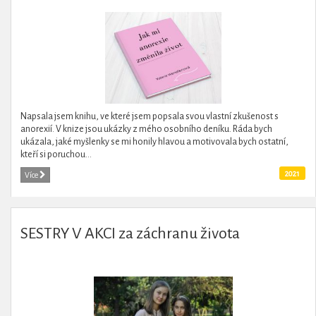
Napsala jsem knihu, ve které jsem popsala svou vlastní zkušenost s
anorexií. V knize jsou ukázky z mého osobního deníku. Ráda bych
ukázala, jaké myšlenky se mi honily hlavou a motivovala bych ostatní,
kteří si poruchou...
2021
Více
SESTRY V AKCI za záchranu života