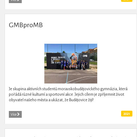
GMBproMB
Je skupina aktivních studentů moravskobudějovického gymnázia, která
pořádá různé kulturní a sportovní akce. Jejich cílem je zpříjemnit život
obyvatel našeho města a ukázat, že Budějovice žijí!
2021
Více