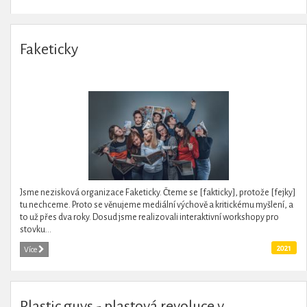
Faketicky
Jsme nezisková organizace Faketicky. Čteme se [fakticky], protože [fejky]
tu nechceme. Proto se věnujeme mediální výchově a kritickému myšlení, a
to už přes dva roky. Dosud jsme realizovali interaktivní workshopy pro
stovku...
2021
Více
Plastic guys - plastová revoluce v