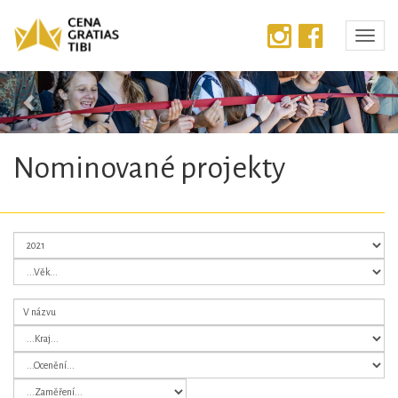
Předchozí
Dalš
Nominované projekty