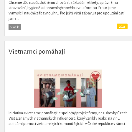
Chceme děti naučit slušnému chování, základům etikety, správnému
stravování, hygieně a dopravní výchově hravou formou. Proto jsme
vymysleli naučně zábavnou hru. Pro ještě větší zábavu a pro upoutání dětí
jsme...
2021
Více
Vietnamci pomáhají
Iniciativa #vietnamcipomáhají je společný projekt firmy, neziskovky Czech
Viet a známých vietnamských influencerů. který vznikl v reakci na vlnu
solidární pomoci vietnamských komunit žijících v České republice v rámci...