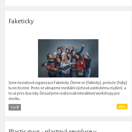
Faketicky
Jsme nezisková organizace Faketicky. Čteme se [fakticky], protože [fejky]
tu nechceme. Proto se věnujeme mediální výchově a kritickému myšlení, a
to už přes dva roky. Dosud jsme realizovali interaktivní workshopy pro
stovku...
2021
Více
Plastic guys - plastová revoluce v