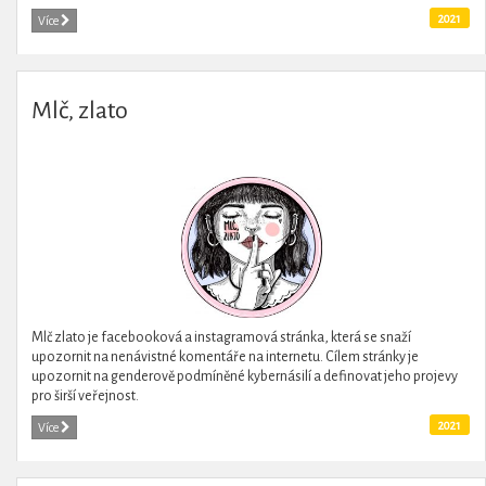
2021
Více
Mlč, zlato
Mlč zlato je facebooková a instagramová stránka, která se snaží
upozornit na nenávistné komentáře na internetu. Cílem stránky je
upozornit na genderově podmíněné kybernásilí a definovat jeho projevy
pro širší veřejnost.
2021
Více