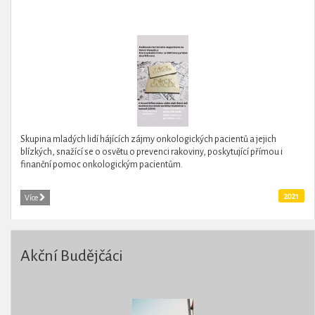
Skupina mladých lidí hájících zájmy onkologických pacientů a jejich
blízkých, snažící se o osvětu o prevenci rakoviny, poskytující přímou i
finanční pomoc onkologickým pacientům.
2021
Více
Akční Budějčáci