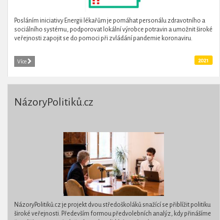
Posláním iniciativy Energii lékařům je pomáhat personálu zdravotního a
sociálního systému, podporovat lokální výrobce potravin a umožnit široké
veřejnosti zapojit se do pomoci při zvládání pandemie koronaviru.
2021
Více
NázoryPolitiků.cz
NázoryPolitiků.cz je projekt dvou středoškoláků snažící se přiblížit politiku
široké veřejnosti. Především formou předvolebních analýz, kdy přinášíme