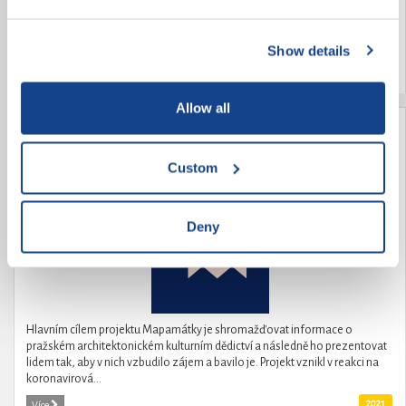
edukaci v oblasti ochrany životního prostředí, vzděláváme mládež
enviromentální výchově k naší planetě, a to nejen naučnou, ale také...
Show details
2021
Více
Allow all
Mapamátky
Custom
Deny
Hlavním cílem projektu Mapamátky je shromažďovat informace o
pražském architektonickém kulturním dědictví a následně ho prezentovat
lidem tak, aby v nich vzbudilo zájem a bavilo je. Projekt vznikl v reakci na
koronavirová...
2021
Více