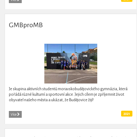
GMBproMB
Je skupina aktivních studentů moravskobudějovického gymnázia, která
pořádá různé kulturní a sportovní akce. Jejich cílem je zpříjemnit život
obyvatel našeho města a ukázat, že Budějovice žijí!
2021
Více