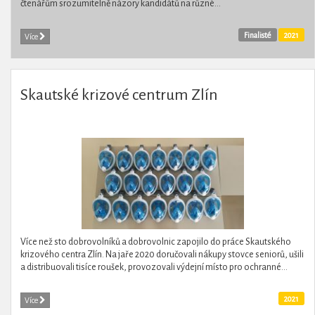
čtenářům srozumitelně názory kandidátů na různé...
Finalisté
2021
Více
Skautské krizové centrum Zlín
Více než sto dobrovolníků a dobrovolnic zapojilo do práce Skautského
krizového centra Zlín. Na jaře 2020 doručovali nákupy stovce seniorů, ušili
a distribuovali tisíce roušek, provozovali výdejní místo pro ochranné...
2021
Více