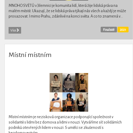
MNOHO SVĚTŮ v Jilemnici je komunita lidí, která žije lidská práva na
malém městě. Ukazují, že se lidská práva týkají nás všech a každý je může
prosazovat. I mimo Prahu, zdánlivě na konci světa. A co to znamená v...
Finalisté
2021
Více
Místní místním
Místní místním je nezisková organizace podporující společnost v
solidaritě s lidmi bez domova a lidmi v nouzi. Vytváříme síť solidárních
podniků otevřených lidem v nouzi. S umělci se zkušeností s
bezdomovectvím...