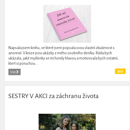
Napsala jsem knihu, ve které jsem popsala svou vlastní zkušenost s
anorexií. V knize jsou ukázky z mého osobního deníku. Ráda bych
ukázala, jaké myšlenky se mi honily hlavou a motivovala bych ostatní,
kteří si poruchou...
2021
Více
SESTRY V AKCI za záchranu života