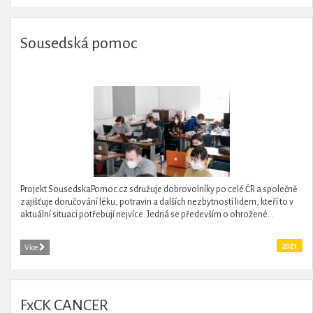
Sousedská pomoc
Projekt SousedskaPomoc.cz sdružuje dobrovolníky po celé ČR a společně
zajišťuje doručování léku, potravin a dalších nezbytností lidem, kteří to v
aktuální situaci potřebují nejvíce. Jedná se především o ohrožené...
2021
Více
FxCK CANCER