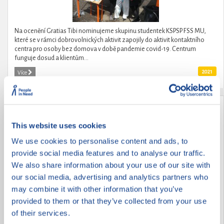
Na ocenění Gratias Tibi nominujeme skupinu studentek KSPSP FSS MU,
které se v rámci dobrovolnických aktivit zapojily do aktivit kontaktního
centra pro osoby bez domova v době pandemie covid-19. Centrum
funguje dosud a klientům...
2021
Více
Zachraň planetu
This website uses cookies
We use cookies to personalise content and ads, to
provide social media features and to analyse our traffic.
We also share information about your use of our site with
our social media, advertising and analytics partners who
may combine it with other information that you’ve
provided to them or that they’ve collected from your use
of their services.
Prostřednictvím společenské deskové hry, zaměřené na osvětu, prevenci a