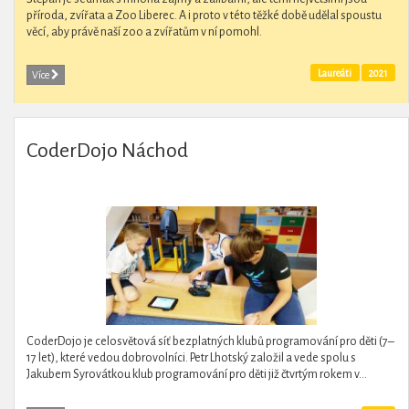
příroda, zvířata a Zoo Liberec. A i proto v této těžké době udělal spoustu
věcí, aby právě naší zoo a zvířatům v ní pomohl.
Laureáti
2021
Více
CoderDojo Náchod
CoderDojo je celosvětová síť bezplatných klubů programování pro děti (7–
17 let), které vedou dobrovolníci. Petr Lhotský založil a vede spolu s
Jakubem Syrovátkou klub programování pro děti již čtvrtým rokem v...