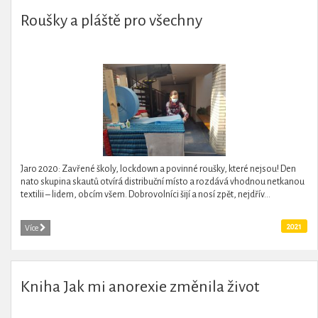
Roušky a pláště pro všechny
Jaro 2020: Zavřené školy, lockdown a povinné roušky, které nejsou! Den
nato skupina skautů otvírá distribuční místo a rozdává vhodnou netkanou
textilii – lidem, obcím všem. Dobrovolníci šijí a nosí zpět, nejdřív...
2021
Více
Kniha Jak mi anorexie změnila život