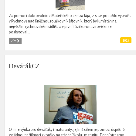
Za pomoci dobrovolnic z Mateřského centra Jája, z.s. se podařilo vytvořit
v Rychnově nad Kněžnou rouškovník Jájovník, který byl umístěn na
největším rychnovském sídlišti a v první fázi koronavirové krize
poskytoval...
2021
Více
DevátákCZ
Online výuka pro deváťáky i maturanty, jejímž cílem je pomoci úspěšně
zvládnout přijímací zkoušky na střední školu i maturitu. Denní streamy