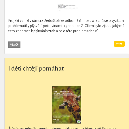
Projekt vznikl v rámci Středoškolské odborné činnosti a jedná se o výzkum
problematiky plýtvání potravinami u generace Z. Cílem bylo zjistit, jaký má
tato generace k plýtvání vztah a co o této problematice ví.
2021
Více
I děti chtějí pomáhat
Štěpán je sedmák s mnoha zájmy a zálibami, ale těmi největšími jsou