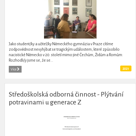
Jako student/ky a učitel/ky Německého gymnázia v Praze cítíme
zodpovědnost nevyhýbat se tragickým událostem, které způsobilo
nacistické Německo v 20. století mimo jiné Čechům, Židům a Romům:
Rozhodli/y jsme se, že se...
2021
Více
Středoškolská odborná činnost - Plýtvání
potravinami u generace Z