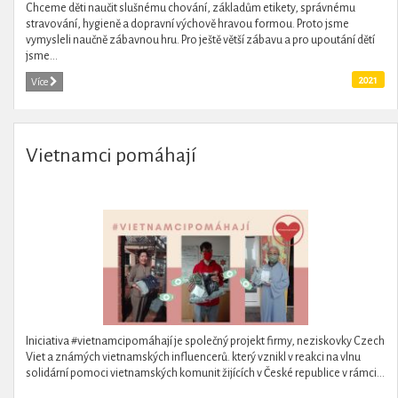
Chceme děti naučit slušnému chování, základům etikety, správnému
stravování, hygieně a dopravní výchově hravou formou. Proto jsme
vymysleli naučně zábavnou hru. Pro ještě větší zábavu a pro upoutání dětí
jsme...
2021
Více
Vietnamci pomáhají
Iniciativa #vietnamcipomáhají je společný projekt firmy, neziskovky Czech
Viet a známých vietnamských influencerů. který vznikl v reakci na vlnu
solidární pomoci vietnamských komunit žijících v České republice v rámci...