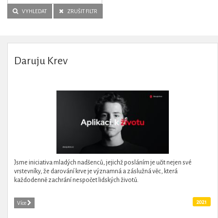
VYHLEDAT
ZRUŠIT FILTR
Daruju Krev
Jsme iniciativa mladých nadšenců, jejichž posláním je učit nejen své
vrstevníky, že darování krve je významná a záslužná věc, která
každodenně zachrání nespočet lidských životů.
2021
Více