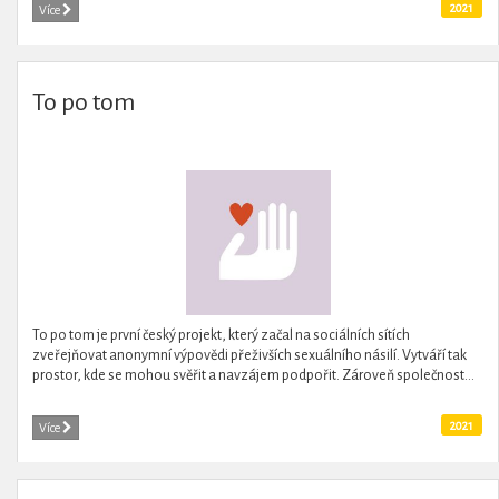
2021
Více
To po tom
To po tom je první český projekt, který začal na sociálních sítích
zveřejňovat anonymní výpovědi přeživších sexuálního násilí. Vytváří tak
prostor, kde se mohou svěřit a navzájem podpořit. Zároveň společnost...
2021
Více