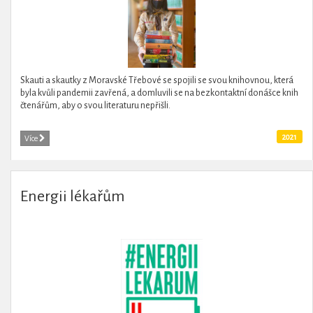
Skauti a skautky z Moravské Třebové se spojili se svou knihovnou, která
byla kvůli pandemii zavřená, a domluvili se na bezkontaktní donášce knih
čtenářům, aby o svou literaturu nepřišli.
2021
Více
Energii lékařům