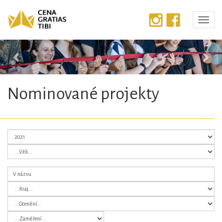
Předchozí
Dalš
Nominované projekty