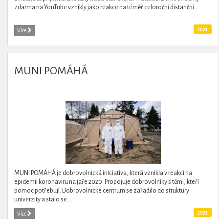
zdarma na YouTube vznikly jako reakce na téměř celoroční distanční...
2021
Více
MUNI POMÁHÁ
MUNI POMÁHÁ je dobrovolnická iniciativa, která vznikla v reakci na
epidemii koronaviru na jaře 2020. Propojuje dobrovolníky s těmi, kteří
pomoc potřebují. Dobrovolnické centrum se zařadilo do struktury
univerzity a stalo se...
2021
Více