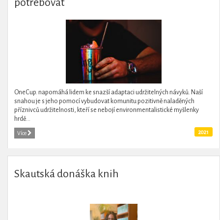
potřebovat
OneCup. napomáhá lidem ke snazší adaptaci udržitelných návyků. Naší
snahou je s jeho pomocí vybudovat komunitu pozitivně naladěných
příznivců udržitelnosti, kteří se nebojí environmentalistické myšlenky
hrdě...
2021
Více
Skautská donáška knih