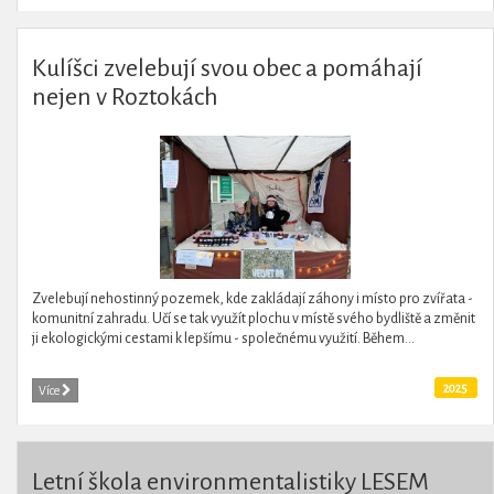
Kulíšci zvelebují svou obec a pomáhají
nejen v Roztokách
Zvelebují nehostinný pozemek, kde zakládají záhony i místo pro zvířata -
komunitní zahradu. Učí se tak využít plochu v místě svého bydliště a změnit
ji ekologickými cestami k lepšímu - společnému využití. Během...
2025
Více
Letní škola environmentalistiky LESEM