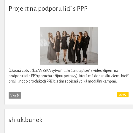
Projekt na podporu lidí s PPP
Úžasná zpěvačka ANESKA vytvořila, krásnou píseň s videoklipem na
podporu lidí s PPP (porucha příjmu potravy), která má dodat sílu všem, kteří
prošli, nebo procházejí PPP. Je s tím spojená velká mediální kampaň.
2025
Více
shluk.bunek