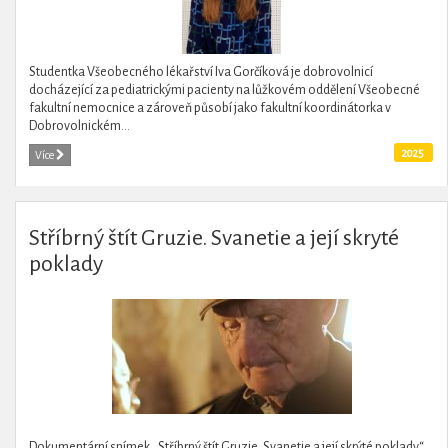
Studentka Všeobecného lékařství Iva Gorčíková je dobrovolnicí
docházející za pediatrickými pacienty na lůžkovém oddělení Všeobecné
fakultní nemocnice a zároveň působí jako fakultní koordinátorka v
Dobrovolnickém...
2025
Více
Stříbrný štít Gruzie. Svanetie a její skryté
poklady
Dokumentární snímek „Stříbrný štít Gruzie. Svanetie a její skrýté poklady“