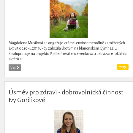
Magdalena Musilová se angažuje v rámci environmentálně zaměřených
aktivit od roku 2019, kdy založila Ekotým na blanenském Gymnáziu.
Spolupracuje na projektu Posílení resilience venkova a aktivizace lokálních
aktérů a...
2025
Více
Úsměv pro zdraví - dobrovolnická činnost
Ivy Gorčíkové