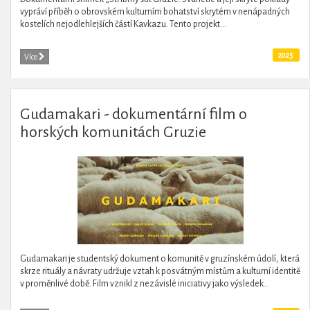
vypráví příběh o obrovském kulturním bohatství skrytém v nenápadných
kostelích nejodlehlejších částí Kavkazu. Tento projekt...
2025
Více
Gudamakari - dokumentární film o
horských komunitách Gruzie
Gudamakari je studentský dokument o komunitě v gruzínském údolí, která
skrze rituály a návraty udržuje vztah k posvátným místům a kulturní identitě
v proměnlivé době. Film vznikl z nezávislé iniciativy jako výsledek...