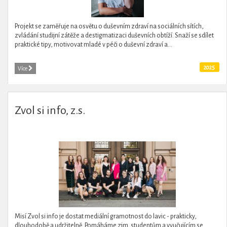
Projekt se zaměřuje na osvětu o duševním zdraví na sociálních sítích,
zvládání studijní zátěže a destigmatizaci duševních obtíží. Snaží se sdílet
praktické tipy, motivovat mladé v péči o duševní zdraví a...
2025
Více
Zvol si info, z.s.
Misí Zvol si info je dostat mediální gramotnost do lavic - prakticky,
dlouhodobě a udržitelně. Pomáháme zjm. studentům a vyučujícím se