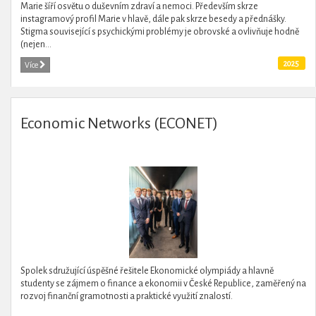
Marie šíří osvětu o duševním zdraví a nemoci. Především skrze
instagramový profil Marie v hlavě, dále pak skrze besedy a přednášky.
Stigma související s psychickými problémy je obrovské a ovlivňuje hodně
(nejen...
2025
Více
Economic Networks (ECONET)
Spolek sdružující úspěšné řešitele Ekonomické olympiády a hlavně
studenty se zájmem o finance a ekonomii v České Republice, zaměřený na
rozvoj finanční gramotnosti a praktické využití znalostí.