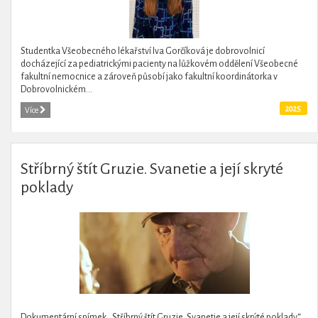
Studentka Všeobecného lékařství Iva Gorčíková je dobrovolnicí
docházející za pediatrickými pacienty na lůžkovém oddělení Všeobecné
fakultní nemocnice a zároveň působí jako fakultní koordinátorka v
Dobrovolnickém...
2025
Více
Stříbrný štít Gruzie. Svanetie a její skryté
poklady
Dokumentární snímek „Stříbrný štít Gruzie. Svanetie a její skrýté poklady“