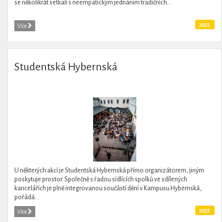
se několikrát setkali s neempatickým jednáním tradičních...
2025
Více
Studentská Hybernská
U některých akcí je Studentská Hybernská přímo organizátorem, jiným
poskytuje prostor. Společně s řadou sídlících spolků ve sdílených
kancelářích je plně integrovanou součástí dění v Kampusu Hybernská,
pořádá...
2025
Více