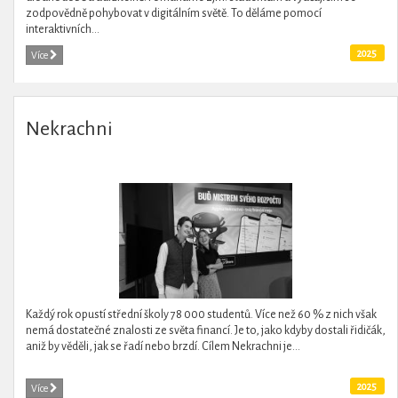
zodpovědně pohybovat v digitálním světě. To děláme pomocí
interaktivních...
2025
Více
Nekrachni
Každý rok opustí střední školy 78 000 studentů. Více než 60 % z nich však
nemá dostatečné znalosti ze světa financí. Je to, jako kdyby dostali řidičák,
aniž by věděli, jak se řadí nebo brzdí. Cílem Nekrachni je...
2025
Více