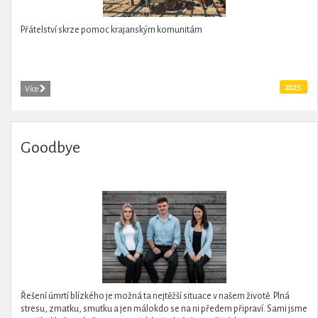
Přátelství skrze pomoc krajanským komunitám
2025
Více
Goodbye
Řešení úmrtí blízkého je možná ta nejtěžší situace v našem životě. Plná
stresu, zmatku, smutku a jen málokdo se na ni předem připraví. Sami jsme