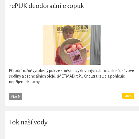
rePUK deodorační ekopuk
Přírodní ručně vyrobený puk ze směsi upcyklovaných stíracích losů, kávové
sedliny a esenciálních olejů. (MOTMAL) rePUK neutralizuje a pohlcuje
nepříjemné pachy.
2025
Více
Tok naší vody