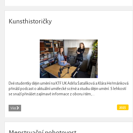
Kunsthistoričky
Dvě studentky dějin umění na KTF UK Adéla Šatalíková a Klára Heřmánková
přináší podcast o aktuální umělecké scéně a studiu dějin umění. S lehkostí
se snaží přinášet zajímavé informace z oboru i těm,...
2025
Více
Menstruační pohotovost