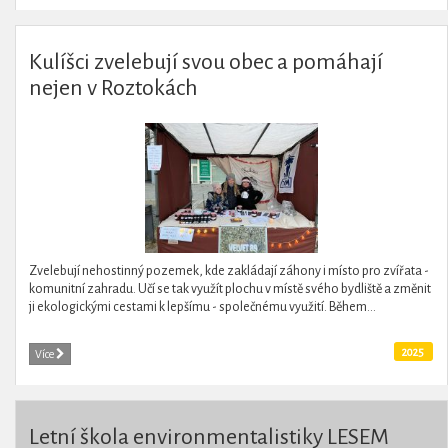
Kulíšci zvelebují svou obec a pomáhají
nejen v Roztokách
Zvelebují nehostinný pozemek, kde zakládají záhony i místo pro zvířata -
komunitní zahradu. Učí se tak využít plochu v místě svého bydliště a změnit
ji ekologickými cestami k lepšímu - společnému využití. Během...
2025
Více
Letní škola environmentalistiky LESEM