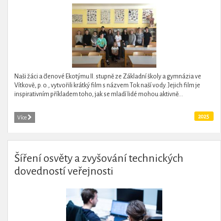
Naši žáci a členové Ekotýmu II. stupně ze Základní školy a gymnázia ve
Vítkově, p. o., vytvořili krátký film s názvem Tok naší vody. Jejich film je
inspirativním příkladem toho, jak se mladí lidé mohou aktivně...
2025
Více
Šíření osvěty a zvyšování technických
dovedností veřejnosti