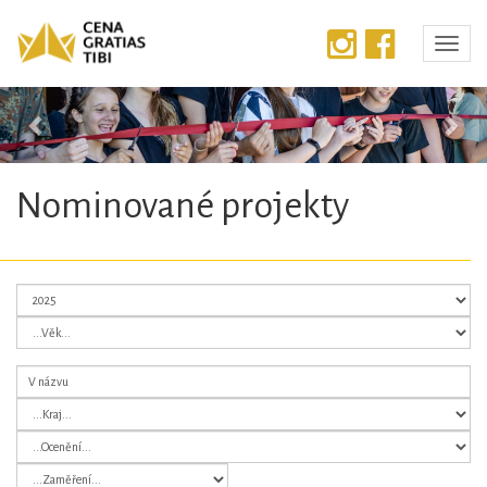
Předchozí
Dalš
Nominované projekty