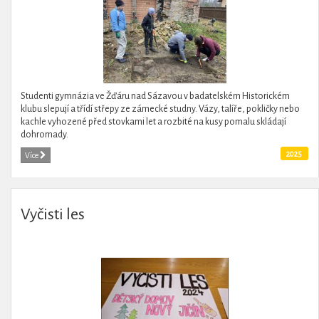
Studenti gymnázia ve Žďáru nad Sázavou v badatelském Historickém
klubu slepují a třídí střepy ze zámecké studny. Vázy, talíře, pokličky nebo
kachle vyhozené před stovkami let a rozbité na kusy pomalu skládají
dohromady.
2025
Více
Vyčisti les