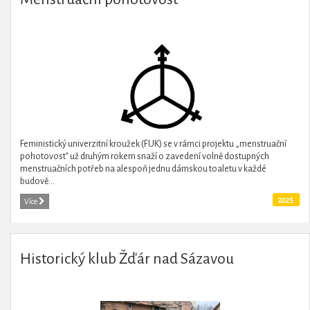
Feministický univerzitní kroužek (FUK) se v rámci projektu „menstruační
pohotovost" už druhým rokem snaží o zavedení volně dostupných
menstruačních potřeb na alespoň jednu dámskou toaletu v každé
budově...
2025
Více
Historický klub Žďár nad Sázavou