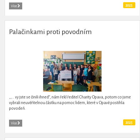
2025
Více
Palačinkami proti povodním
,,... vy jste se činili ihned”, nám řekl ředitel Charity Opava, potom co jsme
vybrali neuvěřitelnou částku na pomoc lidem, které v Opavě postihla
povodeň.
2025
Více