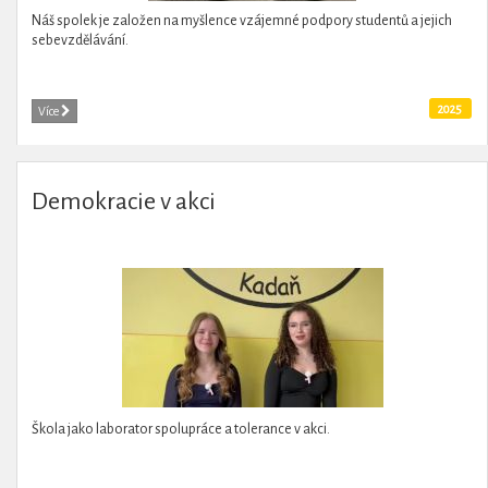
Náš spolek je založen na myšlence vzájemné podpory studentů a jejich
sebevzdělávání.
2025
Více
Demokracie v akci
Škola jako laborator spolupráce a tolerance v akci.