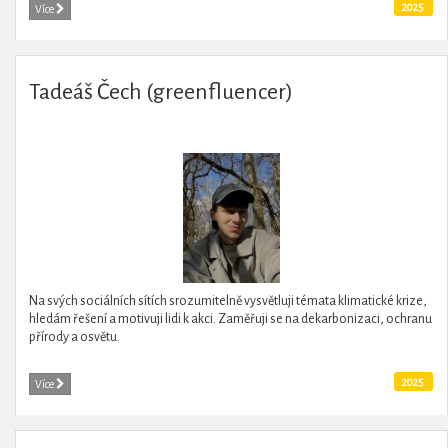
2025
Více
Tadeáš Čech (greenfluencer)
Na svých sociálních sítích srozumitelně vysvětluji témata klimatické krize,
hledám řešení a motivuji lidi k akci. Zaměřuji se na dekarbonizaci, ochranu
přírody a osvětu.
2025
Více