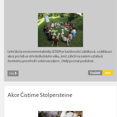
Letní škola environmentalistiky LESEM je každoroční zážitková, vzdělávací
akce pro lidi ve středoškolském věku, jimž záleží na našem vztahu k
životnímu prostředí i sobě navzájem, chtějí poznat podobně...
Finalisté
2025
Více
Akce Čistíme Stolpersteine