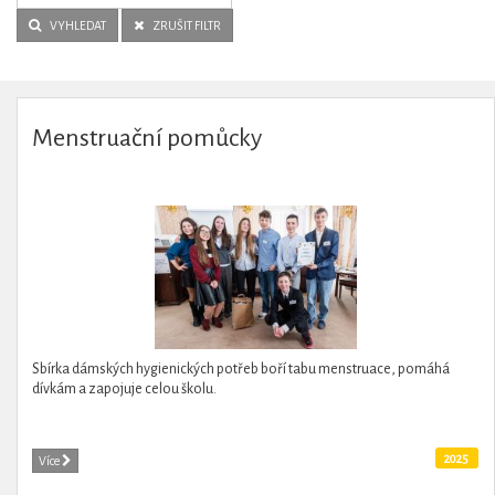
VYHLEDAT
ZRUŠIT FILTR
Menstruační pomůcky
Sbírka dámských hygienických potřeb boří tabu menstruace, pomáhá
dívkám a zapojuje celou školu.
2025
Více