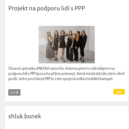
Projekt na podporu lidí s PPP
Úžasná zpěvačka ANESKA vytvořila, krásnou píseň s videoklipem na
podporu lidí s PPP (porucha příjmu potravy), která má dodat sílu všem, kteří
prošli, nebo procházejí PPP. Je s tím spojená velká mediální kampaň.
2025
Více
shluk.bunek