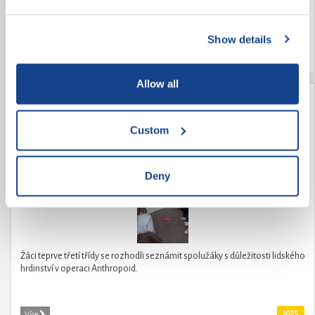
Show details
2025
Více
Allow all
Seznámení s hrdinstvím Anthropoid
Custom
Deny
Žáci teprve třetí třídy se rozhodli seznámit spolužáky s důležitosti lidského
hrdinství v operaci Anthropoid.
2025
Více