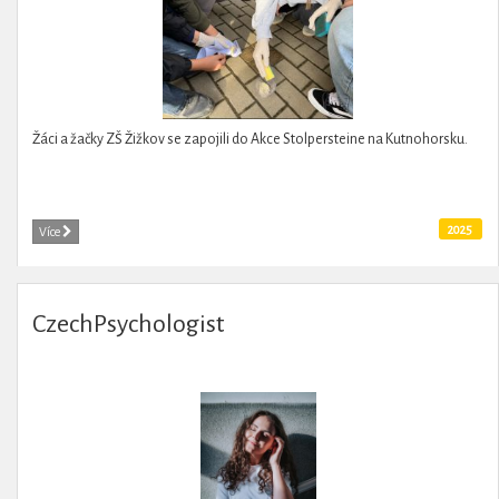
Žáci a žačky ZŠ Žižkov se zapojili do Akce Stolpersteine na Kutnohorsku.
2025
Více
CzechPsychologist