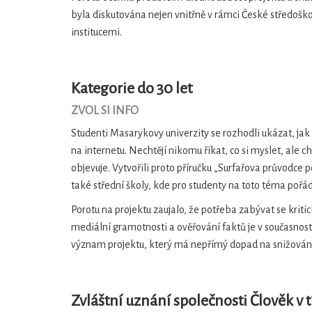
byla diskutována nejen vnitřně v rámci České středoško
institucemi.
Kategorie do 30 let
ZVOL SI INFO
Studenti Masarykovy univerzity se rozhodli ukázat, jak
na internetu. Nechtějí nikomu říkat, co si myslet, ale c
objevuje. Vytvořili proto příručku „Surfařova průvodce
také střední školy, kde pro studenty na toto téma pořá
Porotu na projektu zaujalo, že potřeba zabývat se kri
mediální gramotnosti a ověřování faktů je v současnos
význam projektu, který má nepřímý dopad na snižován
Zvláštní uznání společnosti Člověk v t