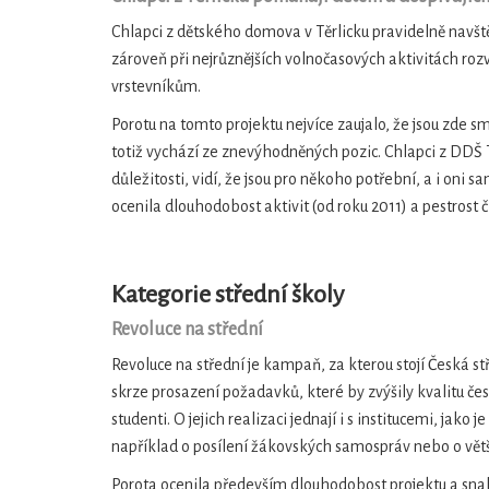
Chlapci z dětského domova v Těrlicku pravidelně navš
zároveň při nejrůznějších volnočasových aktivitách roz
vrstevníkům.
Porotu na tomto projektu nejvíce zaujalo, že jsou zde 
totiž vychází ze znevýhodněných pozic. Chlapci z DDŠ Tě
důležitosti, vidí, že jsou pro někoho potřební, a i oni
ocenila dlouhodobost aktivit (od roku 2011) a pestrost 
Kategorie střední školy
Revoluce na střední
Revoluce na střední je kampaň, za kterou stojí Česká st
skrze prosazení požadavků, které by zvýšily kvalitu čes
studenti. O jejich realizaci jednají i s institucemi, jako
například o posílení žákovských samospráv nebo o větš
Porota ocenila především dlouhodobost projektu a snah