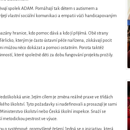
těvují spolek ADAM. Pomáhají tak dětem s autismem a
víjejí vlastní sociální komunikaci a empatii vůči handicapovaným
smazány hranice, kdo pomoc dává a kdo jí přijímá. Obě strany
rlicko, kterým je často ústavní péče nařízena, získávají pocit
 sami můžou něco dokázat a pomoci ostatním. Porota taktéž
činností, které společně děti za dobu fungování projektu prožily.
ředoškolská unie. Jejím cílem je změna reálné praxe ve třídách
kého školství. Tyto požadavky si nadefinovali a prosazují je sami
 je Ministerstvo školství nebo Česká školní inspekce. Snaží se
í metodickou pestrost ve výuce.
u o systémové, promyšlené řešení. Jedná se o iniciativu, která