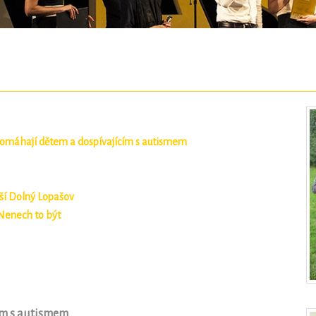
 pomáhají dětem a dospívajícím s autismem
ší Dolný Lopašov
Nenech to být
ím s autismem