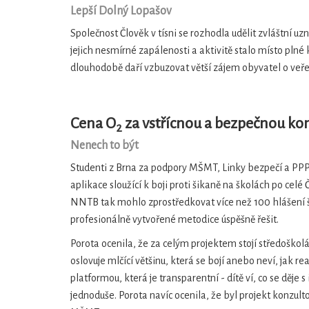
Lepší Dolný Lopašov
Společnost Člověk v tísni se rozhodla udělit zvláštní uz
jejich nesmírné zapálenosti a aktivitě stalo místo plné k
dlouhodobě daří vzbuzovat větší zájem obyvatel o veře
Cena O
za vstřícnou a bezpečnou k
2
Nenech to být
Studenti z Brna za podpory MŠMT, Linky bezpečí a PPP 
aplikace sloužící k boji proti šikaně na školách po celé
NNTB tak mohlo zprostředkovat více než 100 hlášení šik
profesionálně vytvořené metodice úspěšně řešit.
Porota ocenila, že za celým projektem stojí středoškolác
oslovuje mlčící většinu, která se bojí anebo neví, jak 
platformou, která je transparentní - dítě ví, co se děje
jednoduše. Porota navíc ocenila, že byl projekt konzu