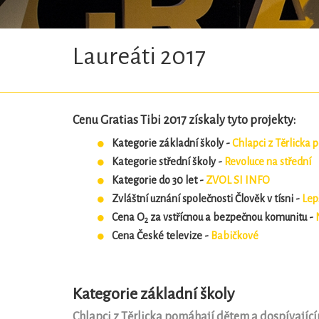
Laureáti 2017
Cenu Gratias Tibi 2017 získaly tyto projekty:
Kategorie základní školy -
Chlapci z Těrlicka
Kategorie střední školy -
Revoluce na střední
Kategorie do 30 let -
ZVOL SI INFO
Zvláštní uznání společnosti Člověk v tísni -
Lep
Cena O
za vstřícnou a bezpečnou komunitu -
2
Cena České televize -
Babičkové
Kategorie základní školy
Chlapci z Těrlicka pomáhají dětem a dospívajíc