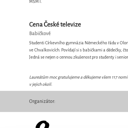
MŠMT.
Cena České televize
Babičkové
Studenti Církevního gymnázia Německého řádu v Olom
ve Chvalkovicích. Povídají si s babičkami a dědečky, čtou
Jedná se nejen o cennou zkušenost pro studenty i seni
Laureátům moc gratulujeme a děkujeme všem 117 nomino
v jejich okolí.
Organizátor: