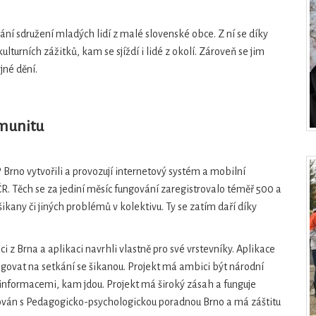
nání sdružení mladých lidí z malé slovenské obce. Z ní se díky
ulturních zážitků, kam se sjíždí i lidé z okolí. Zároveň se jim
jné dění.
omunitu
Brno vytvořili a provozují internetový systém a mobilní
 ČR. Těch se za jediní měsíc fungování zaregistrovalo téměř 500 a
any či jiných problémů v kolektivu. Ty se zatím daří díky
i z Brna a aplikaci navrhli vlastně pro své vrstevníky. Aplikace
reagovat na setkání se šikanou. Projekt má ambici být národní
 s informacemi, kam jdou. Projekt má široký zásah a funguje
ltován s Pedagogicko-psychologickou poradnou Brno a má záštitu