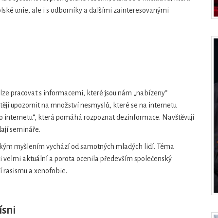
lské unie, ale i s odborníky a dalšími zainteresovanými
 lze pracovat s informacemi, které jsou nám „nabízeny“
htějí upozornit na množství nesmyslů, které se na internetu
 po internetu“, která pomáhá rozpoznat dezinformace. Navštěvují
dají semináře.
tickým myšlením vychází od samotných mladých lidí. Téma
ti velmi aktuální a porota ocenila především společenský
í rasismu a xenofobie.
ísni