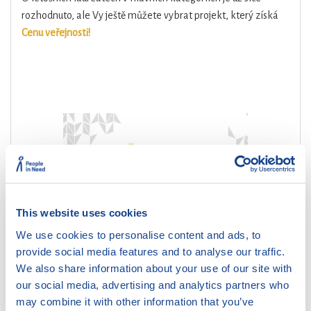
rozhodnuto, ale Vy ještě můžete vybrat projekt, který získá
Cenu veřejnosti!
This website uses cookies
We use cookies to personalise content and ads, to
provide social media features and to analyse our traffic.
We also share information about your use of our site with
Setkání s finalisty Ceny Gratias Tibi 2022
our social media, advertising and analytics partners who
may combine it with other information that you’ve
Minulý týden proběhlo
setkání finalistů Ceny Gratias Tibi