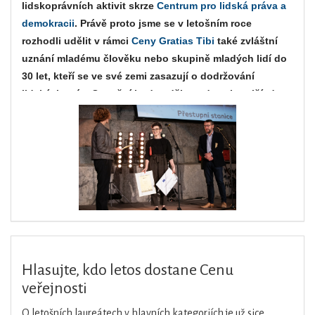
lidskoprávních aktivit skrze
Centrum pro lidská práva a
demokracii
. Právě proto jsme se v letošním roce
rozhodli udělit v rámci
Ceny Gratias Tibi
také zvláštní
uznání mladému člověku nebo skupině mladých lidí do
30 let, kteří se ve své zemi zasazují o dodržování
lidských práv. Ocenění bude uděleno do zahraničí, do
jedné vybrané země, kde Člověk v tísni působí.
Hlasujte, kdo letos dostane Cenu
veřejnosti
O letošních laureátech v hlavních kategoriích je už sice