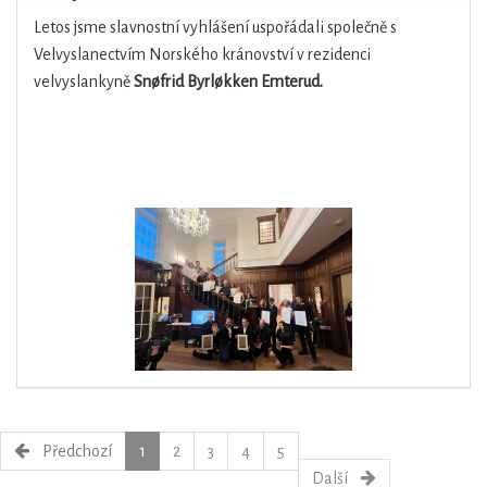
Letos jsme slavnostní vyhlášení uspořádali společně s
Velvyslanectvím Norského kránovství v rezidenci
velvyslankyně
Snøfrid Byrløkken Emterud.
Předchozí
1
2
3
4
5
Další