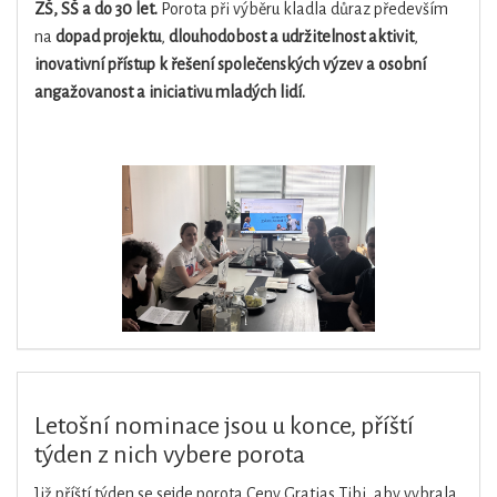
ZŠ, SŠ a do 30 let.
Porota při výběru kladla důraz především
na
dopad projektu
,
dlouhodobost a udržitelnost aktivit
,
inovativní přístup k řešení společenských výzev a
osobní
angažovanost a iniciativu mladých lidí.
Letošní nominace jsou u konce, příští
týden z nich vybere porota
Již příští týden se sejde porota Ceny Gratias Tibi, aby vybrala